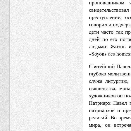
проповедником
свидетельствова
преступление, о
говорил и подчерк
дети часто так п
дней по его погр
людьми: Жизнь и
«Soyons des homes: 
Святейший Павел, 
глубоко молитвенн
служа литургию, 
священства, мона
художников он по
Патриарх Павел 
патриархов и пре
религий. Во врем
мира, он встреч