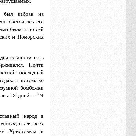
 разрушаемых.
л был избран на
нь состоялась его
ками была и по сей
бских и Поморских
деятельности есть
рживался. Почти
астной последней
одах, и потом, во
безумной бомбежки
сь 78 дней: с 24
ославный народ в
ченных, и для всех
ем Христовым и