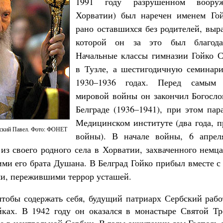
1991 году разрушенном воору
Хорватии) был наречен именем Гой
рано оставшихся без родителей, выр
которой он за это был благод
Начальные классы гимназии Гойко 
в Тузле, а шестигодичную семинар
1930–1936 годах. Перед самым
мировой войны он закончил Богосло
Белграде (1936–1941), при этом пар
Медицинском институте (два года, п
ский Павел. Фото: ФОНЕТ
войны). В начале войны, 6 апрел
из своего родного села в Хорватии, захваченного немц
ми его брата Душана. В Белград Гойко прибыл вместе 
и, пережившими террор усташей.
чтобы содержать себя, будущий патриарх Сербский рабо
йках. В 1942 году он оказался в монастыре Святой Т