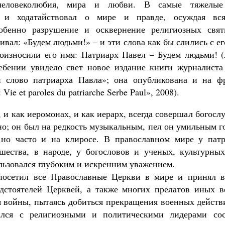
 человеколюбия, мира и любви. В самые тяжелы
л и ходатайствовал о мире и правде, осуждая вс
собенно разрушение и осквернение религиозных свят
ивал: «Будем людьми!» – и эти слова как бы слились с е
роизносили его имя: Патриарх Павел – Будем людьми! (
ебении увидело свет новое издание книги журналист
 слово патриарха Павла»; она опубликована и на фр
Vie et paroles du patriarche Serbe Paul», 2008).
и как иеромонах, и как иерарх, всегда совершал богос
о; он был на редкость музыкальным, пел он умильным г
но часто и на клиросе. В православном мире у патр
шества, в народе, у богословов и ученых, культурны
льзовался глубоким и искренним уважением.
посетил все Православные Церкви в мире и принял в
дстоятелей Церквей, а также многих прелатов иных 
я войны, пытаясь добиться прекращения военных действ
ался с религиозными и политическими лидерами со