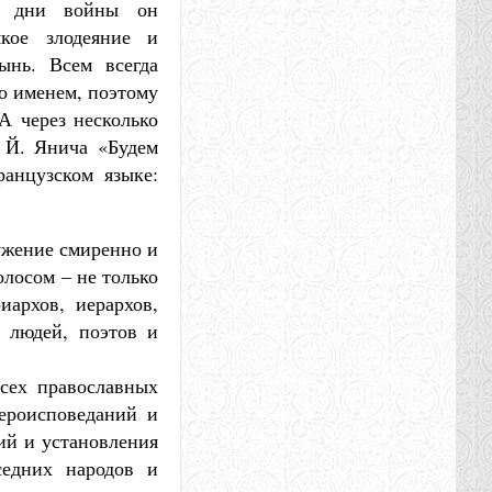
е дни войны он
якое злодеяние и
ынь. Всем всегда
го именем, поэтому
А через несколько
а Й. Янича «Будем
анцузском языке:
лужение смиренно и
олосом – не только
иархов, иерархов,
х людей, поэтов и
сех православных
вероисповеданий и
ий и установления
седних народов и