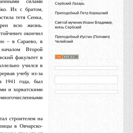
женными силами
Сербский Лазарь
ко. Их с братом,
Преподобный Петр Коришский
астила тетя Сенка,
Cвятой мученик Иоанн Владимир,
арен всю жизнь.
князь Сербский
Стойчевич окончил
Преподобный Иустин (Попович)
ию – в Сараево, в
Челийский
 началом Второй
вский факультет в
аллельно учился в
рервав учебу из-за
я 1941 года, был
ами и хорватскими
с многочисленными
тал строителем на
роицы в Овчарско-