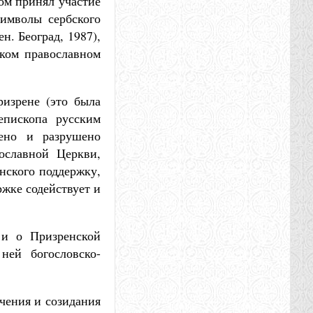
ом принял участие
имволы сербского
н. Београд, 1987),
ском православном
изрене (это была
епископа русским
ено и разрушено
ославной Церкви,
нского поддержку,
ржке содействует и
 и о Призренской
ней богословско-
учения и созидания