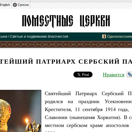
English
Српска
тыни / Святые и подвижники благочестия
Одноклассник
ТЕЙШИЙ ПАТРИАРХ СЕРБСКИЙ П
Нравится
Святейший Патриарх Сербский Па
родился на праздник Усекновен
Крестителя, 11 сентября 1914 года,
Славонии (нынешняя Хорватия). В 
местном сербском храме апостолов