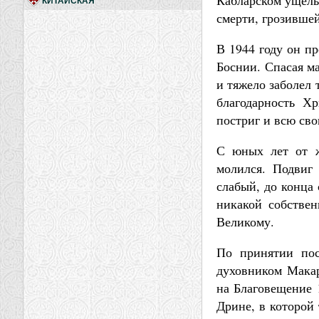
Кабларском ущелье
КИТАЙСКАЯ
смерти, грозивше
В 1944 году он пр
Боснии. Спасая ма
и тяжело заболел 
благодарность Х
постриг и всю сво
С юных лет от ж
молился. Подвиг
слабый, до конца 
никакой собствен
Великому.
По принятии пос
духовником Макар
на Благовещение 1
Дрине, в которой