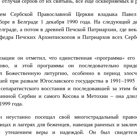
 отлучая сербов от их святынь, все еще оскверняемых и
елем Сербской Православной Церкви владыка Паве
оре в Белграде 1 декабря 1990 года. На следующий де
лграде, а потом в древней Печской Патриархии, где ве
афедра Печских Архиепископов и Патриархов всех Сер
зации он отметил, что единственная «программа» его 
тово, и этой программы он последовательно приде
л Божественную литургию, особенно в период злосч
ей при развале Югославского государства в 1991–1995 г
 сепаратистского восстания и последовавшей за этим 
инной Сербии и самого Косова и Метохии – она длила
1999 года.
н неустанно посещал свой многострадальный прав
ицах и лагерях для беженцев, навещая раненых и заклю
м утешением веры и надеждой. Он был свидетел