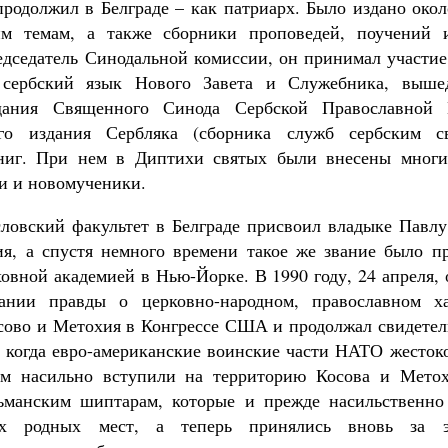
родолжил в Белграде – как патриарх. Было издано окол
м темам, а также сборники проповедей, поучений 
едседатель Синодальной комиссии, он принимал участие
 сербский язык Нового Завета и Служебника, выше
дания Священного Синода Сербской Православной
ого издания Сербляка (сборника служб сербским с
ниг. При нем в Диптихи святых были внесены многи
и и новомученики.
словский факультет в Белграде присвоил владыке Павлу
ия, а спустя немного времени такое же звание было п
овной академией в Нью-Йорке. В 1990 году, 24 апреля, 
вании правды о церковно-народном, православном ха
осово и Метохия в Конгрессе США и продолжал свидетель
, когда евро-американские воинские части НАТО жесто
ом насильно вступили на территорию Косова и Метох
ьманским шиптарам, которые и прежде насильственно
их родных мест, а теперь принялись вновь за 