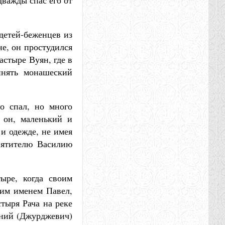
дважды спас его от
 детей-беженцев из
не, он простудился
астыре Вуян, где в
инять монашеский
о спал, но много
 он, маленький и
 и одежде, не имея
святителю Василию
ыре, когда своим
ким именем Павел,
стыря Рача на реке
оний (Джурджевич)