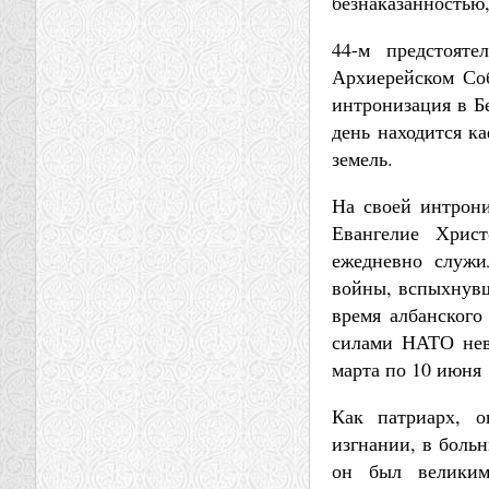
безнаказанностью,
44-м предстоят
Архиерейском Соб
интронизация в Бе
день находится к
земель.
На своей интрони
Евангелие Хрис
ежедневно служи
войны, вспыхнувш
время албанского
силами НАТО нев
марта по 10 июня 
Как патриарх, о
изгнании, в больн
он был велики