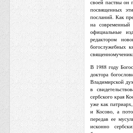
своей паствы он п
посвященных эти
посланий. Как пр
на современный
официальные из
редактором нов
богослужебных к
священномученик
В 1988 году Бого
доктора богослов
Владимирской дух
в свидетельство
сербского края К
уже как патриарх
и Косово, а пот
передав ее мусул
исконно сербск