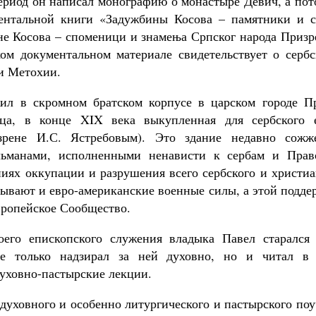
период он написал монографию о монастыре Девич, а пот
ентальной книги «Задужбины Косова – памятники и с
е Косова – споменици и знамења Српског народа Призре
ом документальном материале свидетельствует о серб
 и Метохии.
ил в скромном братском корпусе в царском городе Пр
ица, в конце XIX века выкупленная для сербского 
зрене И.С. Ястребовым). Это здание недавно сожж
льманами, исполненными ненависти к сербам и Прав
ниях оккупации и разрушения всего сербского и христиа
ывают и евро-американские военные силы, а этой подде
вропейское Сообщество.
оего епископского служения владыка Павел старался
е только надзирал за ней духовно, но и читал в 
духовно-пастырские лекции.
духовного и особенно литургического и пастырского по