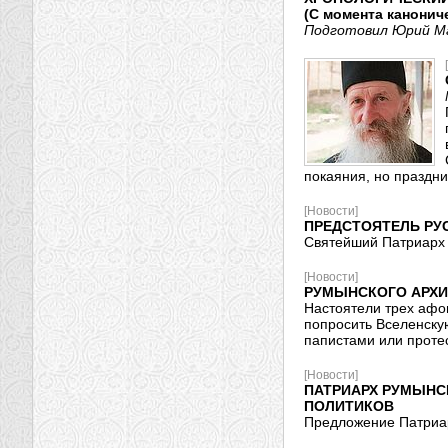
(С момента канонич
Подготовил Юрий М
покаяния, но праздн
[Новости]
ПРЕДСТОЯТЕЛЬ РУ
Святейший Патриарх 
[Новости]
РУМЫНСКОГО АРХИ
Настоятели трех афо
попросить Вселенску
папистами или проте
[Новости]
ПАТРИАРХ РУМЫНС
ПОЛИТИКОВ
Предложение Патриар