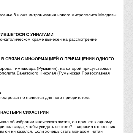
есенье 8 июня интронизация нового митрополита Молдовы
ТИВШЕГОСЯ С УНИАТАМИ
ко-католическом храме вынесен на рассмотрение
 В СВЯЗИ С ИНФОРМАЦИЕЙ О ПРИЧАЩЕНИИ ОДНОГО
города Тимишоара (Румыния), на которой присутствовал
ополита Банатского Николая (Румынская Православная
А
естровья не является для него приоритетом.
ОНАСТЫРЯ СИХАСТРИЯ
вал об избрании иноческого жития, он пришел к одному
ишел сюда, чтобы увидеть святого? – спросил отшельник.
ым он ни казался. Если хочешь стать монахом, читай