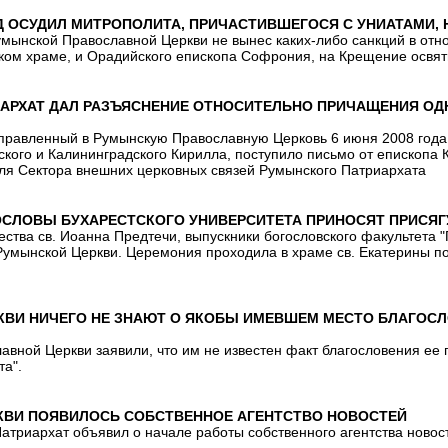
 ОСУДИЛ МИТРОПОЛИТА, ПРИЧАСТИВШЕГОСЯ С УНИАТАМИ, Н
ынской Православной Церкви не вынес каких-либо санкций в отн
ском храме, и Орадийского епископа Софрония, на Крещение освят
АРХАТ ДАЛ РАЗЪЯСНЕНИЕ ОТНОСИТЕЛЬНО ПРИЧАЩЕНИЯ ОДН
направленный в Румынскую Православную Церковь 6 июня 2008 год
кого и Калининградского Кирилла, поступило письмо от епископа
ля Сектора внешних церковных связей Румынского Патриархата
СЛОВЫ БУХАРЕСТСКОГО УНИВЕРСИТЕТА ПРИНОСЯТ ПРИСЯГ
ества св. Иоанна Предтечи, выпускники богословского факультета
 Румынской Церкви. Церемония проходила в храме св. Екатерины п
КВИ НИЧЕГО НЕ ЗНАЮТ О ЯКОБЫ ИМЕВШЕМ МЕСТО БЛАГОСЛ
авной Церкви заявили, что им не известен факт благословения ее
та".
КВИ ПОЯВИЛОСЬ СОБСТВЕННОЕ АГЕНТСТВО НОВОСТЕЙ
атриархат объявил о начале работы собственного агентства новос