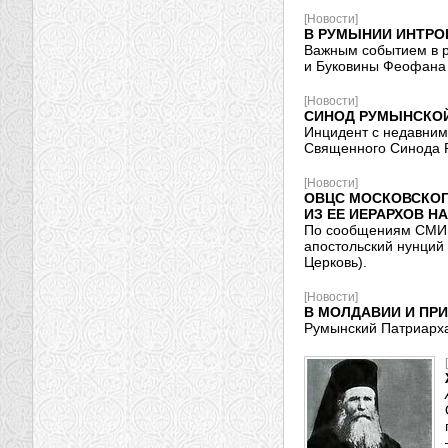
[Новости]
В РУМЫНИИ ИНТР
Важным событием в р
и Буковины Феофана
[Новости]
СИНОД РУМЫНСКОЙ
Инцидент с недавним
Священного Синода 
[Новости]
ОВЦС МОСКОВСКОГ
ИЗ ЕЕ ИЕРАРХОВ 
По сообщениям СМИ, 
апостольский нунций
Церковь).
[Новости]
В МОЛДАВИИ И ПР
Румынский Патриарха