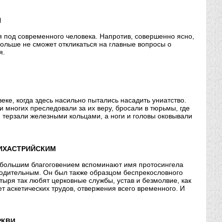
Я
 под современного человека. Напротив, совершенно ясно,
 больше не сможет откликаться на главные вопросы о
я.
еке, когда здесь насильно пытались насадить униатство.
и многих преследовали за их веру, бросали в тюрьмы, где
и терзали железными кольцами, а ноги и головы оковывали
СИХАСТРИЙСКИМ
с большим благоговением вспоминают имя протосингела
ходительным. Он был также образцом беспрекословного
ыря так любят церковные службы, устав и безмолвие, как
т аскетических трудов, отвержения всего временного. И
РКВИ