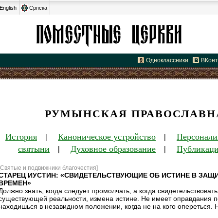
English
Српска
Одноклассники
ВКонт
РУМЫНСКАЯ ПРАВОСЛАВН
|
История
|
Каноническое устройство
|
Персонали
святыни
|
Духовное образование
|
Публикац
[Святые и подвижники благочестия]
СТАРЕЦ ИУСТИН: «СВИДЕТЕЛЬСТВУЮЩИЕ ОБ ИСТИНЕ В ЗА
ВРЕМЕН»
Должно знать, когда следует промолчать, а когда свидетельствоват
существующей реальности, измена истине. Не имеет оправдания по
находишься в незавидном положении, когда не на кого опереться. 