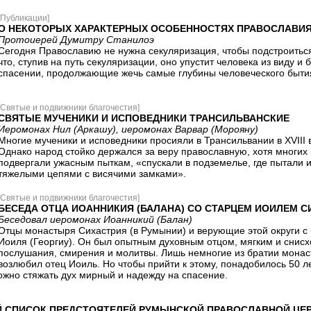
[Публикации]
О НЕКОТОРЫХ ХАРАКТЕРНЫХ ОСОБЕННОСТЯХ ПРАВОСЛАВИ
Протоиерей Думитру Станилоэ
Сегодня Православию не нужна секуляризация, чтобы подстроиться
что, ступив на путь секуляризации, оно упустит человека из виду и
спасении, продолжающие жечь самые глубины человеческого быти
[Святые и подвижники благочестия]
СВЯТЫЕ МУЧЕНИКИ И ИСПОВЕДНИКИ ТРАНСИЛЬВАНСКИЕ
Иеромонах Нил (Аркашу), иеромонах Варвар (Морояну)
Многие мученики и исповедники просияли в Трансильвании в XVIII в
Однако народ стойко держался за веру православную, хотя многих 
подвергали ужасным пыткам, «спускали в подземелье, где пытали 
тяжелыми цепями с висячими замками».
[Святые и подвижники благочестия]
БЕСЕДА ОТЦА ИОАННИКИЯ (БАЛАНА) СО СТАРЦЕМ ИОИЛЕМ 
Беседовал иеромонах Иоанникий (Балан)
Отцы монастыря Сихастрия (в Румынии) и верующие этой округи 
Иоиля (Георгиу). Он был опытным духовным отцом, мягким и снис
послушания, смирения и молитвы. Лишь немногие из братии монаст
возлюбил отец Иоиль. Но чтобы прийти к этому, понадобилось 50 ле
ожно стяжать дух мирный и надежду на спасение.
 СПИСОК ПРЕДСТОЯТЕЛЕЙ РУМЫНСКОЙ ПРАВОСЛАВНОЙ ЦЕ