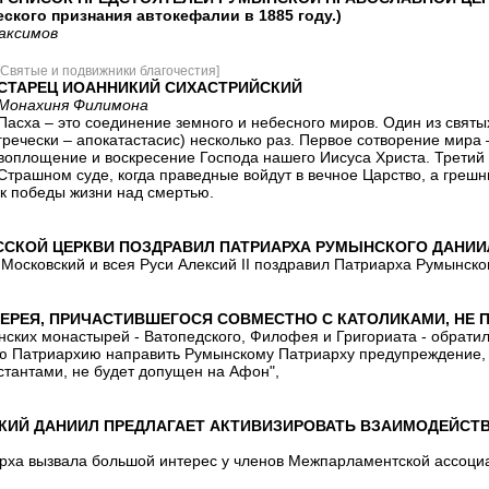
еского признания автокефалии в 1885 году.)
аксимов
[Святые и подвижники благочестия]
СТАРЕЦ ИОАННИКИЙ СИХАСТРИЙСКИЙ
Монахиня Филимона
Пасха – это соединение земного и небесного миров. Один из святых
гречески – апокатастасис) несколько раз. Первое сотворение мира 
воплощение и воскресение Господа нашего Иисуса Христа. Третий 
Страшном суде, когда праведные войдут в вечное Царство, а грешн
ик победы жизни над смертью.
ССКОЙ ЦЕРКВИ ПОЗДРАВИЛ ПАТРИАРХА РУМЫНСКОГО ДАНИ
Московский и всея Руси Алексий II поздравил Патриарха Румынско
ЕРЕЯ, ПРИЧАСТИВШЕГОСЯ СОВМЕСТНО С КАТОЛИКАМИ, НЕ 
нских монастырей - Ватопедского, Филофея и Григориата - обрат
ю Патриархию направить Румынскому Патриарху предупреждение, ч
стантами, не будет допущен на Афон",
КИЙ ДАНИИЛ ПРЕДЛАГАЕТ АКТИВИЗИРОВАТЬ ВЗАИМОДЕЙСТ
ха вызвала большой интерес у членов Межпарламентской ассоци