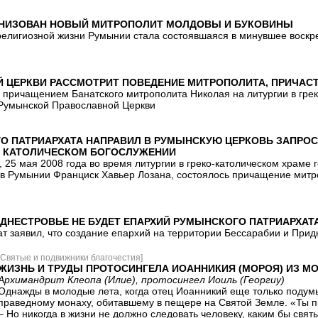
ОНИЗОВАН НОВЫЙ МИТРОПОЛИТ МОЛДОВЫ И БУКОВИНЫ
елигиозной жизни Румынии стала состоявшаяся в минувшее воскр
 ЦЕРКВИ РАССМОТРИТ ПОВЕДЕНИЕ МИТРОПОЛИТА, ПРИЧАС
 причащением Банатского митрополита Николая на литургии в гре
Румынской Православной Церкви
О ПАТРИАРХАТА НАПРАВИЛ В РУМЫНСКУЮ ЦЕРКОВЬ ЗАПРОС
НА КАТОЛИЧЕСКОМ БОГОСЛУЖЕНИИ
25 мая 2008 года во время литургии в греко-католическом храме 
 в Румынии Франциск Хавьер Лозана, состоялось причащение митр
ИДНЕСТРОВЬЕ НЕ БУДЕТ ЕПАРХИЙ РУМЫНСКОГО ПАТРИАРХАТ
т заявил, что создание епархий на территории Бессарабии и Придн
[Святые и подвижники благочестия]
ЖИЗНЬ И ТРУДЫ ПРОТОСИНГЕЛА ИОАННИКИЯ (МОРОЯ) ИЗ М
Архимандрит Клеопа (Илие), протосингел Иоиль (Георгиу)
Однажды в молодые лета, когда отец Иоанникий еще только подумы
праведному монаху, обитавшему в пещере на Святой Земле. «Ты пр
– Но никогда в жизни не должно следовать человеку, каким бы свят