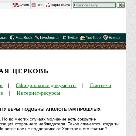
Архив
RSS
Карта сайта
акте
FaceBook
LiveJournal
Twitter
YouTube
Елицы
АЯ ЦЕРКОВЬ
и
|
Официальные документы
|
Святые и
ии
|
Интернет-ресурсы
ЩИТУ ВЕРЫ ПОДОБНЫ АПОЛОГЕТАМ ПРОШЛЫХ
ь. Но во многих случаях молчание есть сокрытие
зиция стороннего наблюдателя. Такое случается, когда ты
Но разве нас не поддерживают Христос и его святые?