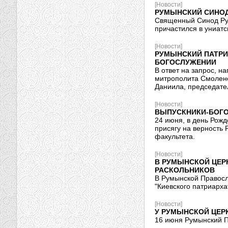
[Новости]
РУМЫНСКИЙ СИНОД
Священный Синод Рум
причастился в униат
[Новости]
РУМЫНСКИЙ ПАТРИ
БОГОСЛУЖЕНИИ
В ответ на запрос, 
митрополита Смоленс
Даниила, председате
[Новости]
ВЫПУСКНИКИ-БОГО
24 июня, в день Рожд
присягу на верность
факультета.
[Новости]
В РУМЫНСКОЙ ЦЕР
РАСКОЛЬНИКОВ
В Румынской Правосл
"Киевского патриарха
[Новости]
У РУМЫНСКОЙ ЦЕР
16 июня Румынский П