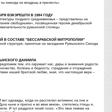
 ты никогда не впадешь в прелесть».
РЯ ВЭКЭРЕШТИ В 1984 ГОДУ
тектуры позднего средневековья – представлены на
 станем свободными», посвященная героям декабрьской
римечательности румынской столицы.
ИЙ В СОСТАВЕ "БЕССАРАБСКОЙ МИТРОПОЛИИ"
ной структуре, принятые на заседании Румынского Синода
МЫНСКОГО ДАНИИЛА
редложим тем, кто окружает нас, дары и знамения радости.
ночество, болезнь и бедность, страдание и отчуждение.
лами нашей братской любви, зная, что настоящая вера –
И вот однажды, когда он расстелил антиминс на пне и
уха ныне и присно и во веки веков», слетелись птицы и,
ели. И тут раздался тихий голос: «Это твои певчие на