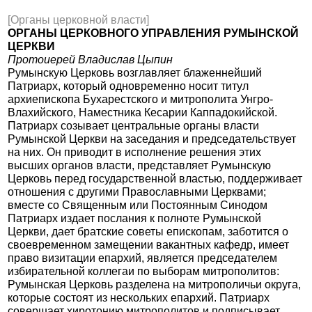
[Органы церковной власти]
ОРГАНЫ ЦЕРКОВНОГО УПРАВЛЕНИЯ РУМЫНСКОЙ
ЦЕРКВИ
Протоиерей Владислав Цыпин
Румынскую Церковь возглавляет блаженнейший
Патриарх, который одновременно носит титул
архиепископа Бухарестского и митрополита Унгро-
Влахийского, Наместника Кесарии Каппадокийской.
Патриарх созывает центральные органы власти
Румынской Церкви на заседания и председательствует
на них. Он приводит в исполнение решения этих
высших органов власти, представляет Румынскую
Церковь перед государственной властью, поддерживает
отношения с другими Православными Церквами;
вместе со Священным или Постоянным Синодом
Патриарх издает послания к полноте Румынской
Церкви, дает братские советы епископам, заботится о
своевременном замещении вакантных кафедр, имеет
право визитации епархий, является председателем
избирательной коллегаи по выборам митрополитов:
Румынская Церковь разделена на митрополичьи округа,
которые состоят из нескольких епархий. Патриарх
совершает хиротонию митрополитов и подписывает