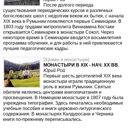
После долгого периода
существования периодических курсов и различных
богословских школ с недолгим веком их бытия, с начала
XIX века в Румынии появляются первые Семинарии. В
1803 году трудами митрополита Вениамина Костаки
открывается Семинария в монастыре Сокол. Через
некоторое время в Семинарии вводится восьмилетняя
программа обучения, и для работы в ней привлекаются
лучшие педагогические кадры.
[Храмы и монастыри]
МОНАСТЫРИ В XIX - НАЧ. XX ВВ.
Юрий Рой
Первые шесть десятилетий XIX века
монастыри играли традиционную
роль в жизни Румынии. Святые
обители являлись центрами книгопечатания и
просвещения. В Нямецком монастыре в 1807 году была
учреждена типография. Здесь печатались необходимые
учебные пособия и книги церковно-литургического
содержания. В монастырях Калдуросани и Черника
книги по-прежнему переписывались.