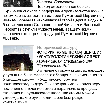
Геннадий Большаков
Период ожесточенной борьбы
Скрибанов сначала с реформами правительства Кузы, а
потом Карла, известен в истории Румынской Церкви под
именем борьбы за канонический строй Церкви. Родные
братья епископы Ставропольский Филарет и Эдесский
Неофит выступили мужественными защитниками
канонического строя и традиций Румынской Церкви в
XIX веке.
[Исторический экскурс]
ИСТОРИЯ РУМЫНСКОЙ ЦЕРКВИ:
КУЛЬТУРОЛОГИЧЕСКИЙ АСПЕКТ
Кармен Бабан, специально для
"Православия.Ru"
В отличие от окружавших их народов,
у румын не было массового обращения в христианство
благодаря какому-нибудь миссионеру или
политическому лидеру. Они воспринимали новую веру
постепенно в течение веков и параллельно процессу
становления румынского этноса, так что мы можем
утверждать, что румынский народ был рожден
христианским.