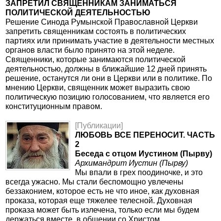
ЗАПРЕТИЛ СВЯЩЕННИКАМ ЗАНИМАТЬСЯ
ПОЛИТИЧЕСКОЙ ДЕЯТЕЛЬНОСТЬЮ
Решение Синода Румынской Православной Церкви
запретить священникам состоять в политических
партиях или принимать участие в деятельности местных
органов власти было принято на этой неделе.
Священники, которые занимаются политической
деятельностью, должны в ближайшие 12 дней принять
решение, останутся ли они в Церкви или в политике. По
мнению Церкви, священник может выразить свою
политическую позицию голосованием, что является его
конституционным правом.
[Публикации]
ЛЮБОВЬ ВСЕ ПЕРЕНОСИТ. ЧАСТЬ
2
Беседа с отцом Иустином (Пырву)
Архимандрит Иустин (Пырву)
Мы впали в грех поодиночке, и это
всегда ужасно. Мы стали беспомощно увлечены
беззаконием, которое есть не что иное, как духовная
проказа, которая еще тяжелее телесной. Духовная
проказа может быть излечена, только если мы будем
держаться вместе, в общении со Христом.