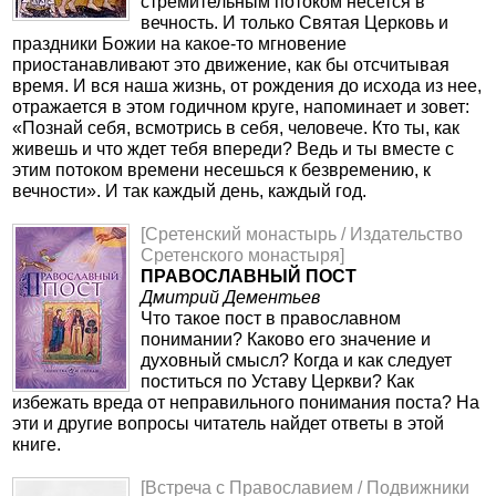
стремительным потоком несется в
вечность. И только Святая Церковь и
праздники Божии на какое-то мгновение
приостанавливают это движение, как бы отсчитывая
время. И вся наша жизнь, от рождения до исхода из нее,
отражается в этом годичном круге, напоминает и зовет:
«Познай себя, всмотрись в себя, человече. Кто ты, как
живешь и что ждет тебя впереди? Ведь и ты вместе с
этим потоком времени несешься к безвремению, к
вечности». И так каждый день, каждый год.
[Сретенский монастырь / Издательство
Сретенского монастыря]
ПРАВОСЛАВНЫЙ ПОСТ
Дмитрий Дементьев
Что такое пост в православном
понимании? Каково его значение и
духовный смысл? Когда и как следует
поститься по Уставу Церкви? Как
избежать вреда от неправильного понимания поста? На
эти и другие вопросы читатель найдет ответы в этой
книге.
[Встреча с Православием / Подвижники