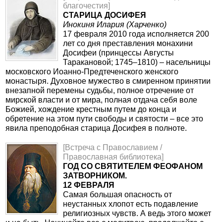
благочестия]
СТАРИЦА ДОСИФЕЯ
Инокиня Илария (Харченко)
17 февраля 2010 года исполняется 200
лет со дня преставления монахини
Досифеи (принцессы Августы
Таракановой; 1745–1810) – насельницы
московского Иоанно-Предтеченского женского
монастыря. Духовное мужество в смиренном принятии
внезапной перемены судьбы, полное отречение от
мирской власти и от мира, полная отдача себя воле
Божией, хождение крестным путем до конца и
обретение на этом пути свободы и святости – все это
явила преподобная старица Досифея в полноте.
[Встреча с Православием /
Православная библиотека]
ГОД СО СВЯТИТЕЛЕМ ФЕОФАНОМ
ЗАТВОРНИКОМ.
12 ФЕВРАЛЯ
Самая большая опасность от
неустанных хлопот есть подавление
религиозных чувств. А ведь этого может