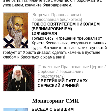
и не быть. Начинайте все с молитвою, продолжайте с
упованием, кончайте благодарением.
[Встреча с Православием /
Православная библиотека]
ГОД СО СВЯТИТЕЛЕМ НИКОЛАЕМ
(ВЕЛИМИРОВИЧЕМ).
12 ФЕВРАЛЯ
Только бесы и грешники требовали от
Христа бесцельных, ненужных и лишних
чудес. Взгляните только, каких глупостей
требует от Христа диавол: сделать камень в пустыне
хлебом и броситься с храма вниз!
[Поместные Православные Церкви /
Сербская / Персоналии /
Предстоятель]
СВЯТЕЙШИЙ ПАТРИАРХ
СЕРБСКИЙ ИРИНЕЙ
Мониторинг СМИ
БЕСЕДА С БЫВШИМ