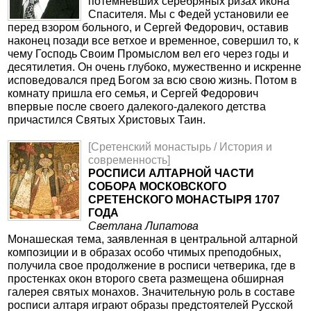
потемневших серебряных ризах икона
Спасителя. Мы с Федей установили ее
перед взором больного, и Сергей Федорович, оставив
наконец позади все ветхое и временное, совершил то, к
чему Господь Своим Промыслом вел его через годы и
десятилетия. Он очень глубоко, мужественно и искренне
исповедовался пред Богом за всю свою жизнь. Потом в
комнату пришла его семья, и Сергей Федорович
впервые после своего далекого-далекого детства
причастился Святых Христовых Таин.
[Сретенский монастырь / История и
современность]
РОСПИСИ АЛТАРНОЙ ЧАСТИ
СОБОРА МОСКОВСКОГО
СРЕТЕНСКОГО МОНАСТЫРЯ 1707
ГОДА
Светлана Липатова
Монашеская тема, заявленная в центральной алтарной
композиции и в образах особо чтимых преподобных,
получила свое продолжение в росписи четверика, где в
простенках окон второго света размещена обширная
галерея святых монахов. Значительную роль в составе
росписи алтаря играют образы предстоятелей Русской