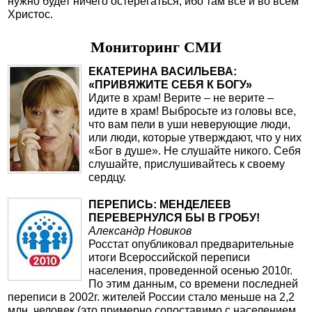
нужно будет ничего остерегаться, ибо там все и во всем
Христос.
Мониторинг СМИ
ЕКАТЕРИНА ВАСИЛЬЕВА:
«ПРИВЯЖИТЕ СЕБЯ К БОГУ»
Идите в храм! Верите – не верите –
идите в храм! Выбросьте из головы все,
что вам пели в уши неверующие люди,
или люди, которые утверждают, что у них
«Бог в душе». Не слушайте никого. Себя
слушайте, прислушивайтесь к своему
сердцу.
ПЕРЕПИСЬ: МЕНДЕЛЕЕВ
ПЕРЕВЕРНУЛСЯ БЫ В ГРОБУ!
Александр Новиков
Росстат опубликовал предварительные
итоги Всероссийской переписи
населения, проведенной осенью 2010г.
По этим данным, со времени последней
переписи в 2002г. жителей России стало меньше на 2,2
млн. человек (это примерно сопоставимо с населением