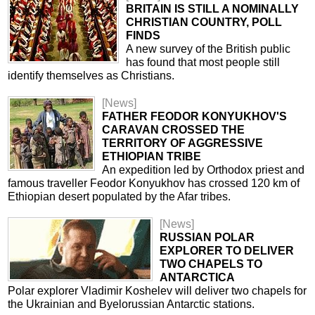
BRITAIN IS STILL A NOMINALLY
CHRISTIAN COUNTRY, POLL
FINDS
A new survey of the British public
has found that most people still
identify themselves as Christians.
[News]
FATHER FEODOR KONYUKHOV'S
CARAVAN CROSSED THE
TERRITORY OF AGGRESSIVE
ETHIOPIAN TRIBE
An expedition led by Orthodox priest and
famous traveller Feodor Konyukhov has crossed 120 km of
Ethiopian desert populated by the Afar tribes.
[News]
RUSSIAN POLAR
EXPLORER TO DELIVER
TWO CHAPELS TO
ANTARCTICA
Polar explorer Vladimir Koshelev will deliver two chapels for
the Ukrainian and Byelorussian Antarctic stations.