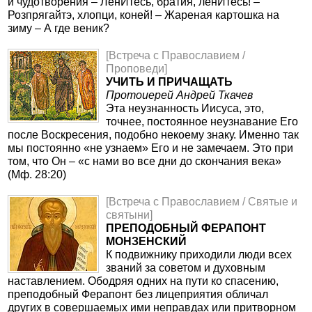
и чудотворения – ЛенИтесь, братия, ленИтесь! –
Розпрягайтэ, хлопци, коней! – Жареная картошка на
зиму – А где веник?
[Встреча с Православием /
Проповеди]
УЧИТЬ И ПРИЧАЩАТЬ
Протоиерей Андрей Ткачев
Эта неузнанность Иисуса, это,
точнее, постоянное неузнавание Его
после Воскресения, подобно некоему знаку. Именно так
мы постоянно «не узнаем» Его и не замечаем. Это при
том, что Он – «с нами во все дни до скончания века»
(Мф. 28:20)
[Встреча с Православием / Святые и
святыни]
ПРЕПОДОБНЫЙ ФЕРАПОНТ
МОНЗЕНСКИЙ
К подвижнику приходили люди всех
званий за советом и духовным
наставлением. Ободряя одних на пути ко спасению,
преподобный Ферапонт без лицеприятия обличал
других в совершаемых ими неправдах или притворном