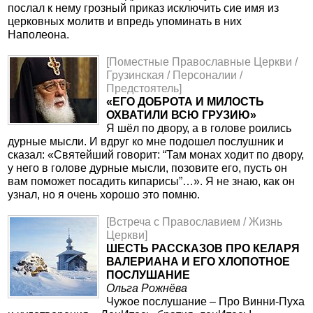
послал к нему грозный приказ исключить сие имя из
церковных молитв и впредь упоминать в них
Наполеона.
[Поместные Православные Церкви /
Грузинская / Персоналии /
Предстоятель]
«ЕГО ДОБРОТА И МИЛОСТЬ
ОХВАТИЛИ ВСЮ ГРУЗИЮ»
Я шёл по двору, а в голове роились
дурные мысли. И вдруг ко мне подошел послушник и
сказал: «Святейший говорит: “Там монах ходит по двору,
у него в голове дурные мысли, позовите его, пусть он
вам поможет посадить кипарисы”…». Я не знаю, как он
узнал, но я очень хорошо это помню.
[Встреча с Православием / Жизнь
Церкви]
ШЕСТЬ РАССКАЗОВ ПРО КЕЛАРЯ
ВАЛЕРИАНА И ЕГО ХЛОПОТНОЕ
ПОСЛУШАНИЕ
Ольга Рожнёва
Чужое послушание – Про Винни-Пуха