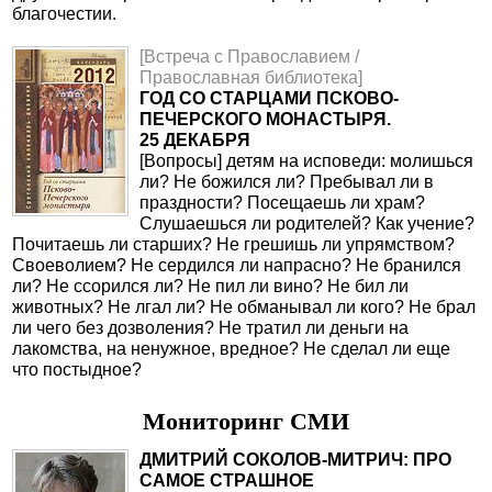
благочестии.
[Встреча с Православием /
Православная библиотека]
ГОД СО СТАРЦАМИ ПСКОВО-
ПЕЧЕРСКОГО МОНАСТЫРЯ.
25 ДЕКАБРЯ
[Вопросы] детям на исповеди: молишься
ли? Не божился ли? Пребывал ли в
праздности? Посещаешь ли храм?
Слушаешься ли родителей? Как учение?
Почитаешь ли старших? Не грешишь ли упрямством?
Своеволием? Не сердился ли напрасно? Не бранился
ли? Не ссорился ли? Не пил ли вино? Не бил ли
животных? Не лгал ли? Не обманывал ли кого? Не брал
ли чего без дозволения? Не тратил ли деньги на
лакомства, на ненужное, вредное? Не сделал ли еще
что постыдное?
Мониторинг СМИ
ДМИТРИЙ СОКОЛОВ-МИТРИЧ: ПРО
САМОЕ СТРАШНОЕ