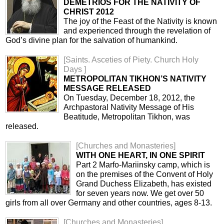
DEMETRIOS FOR THE NATIVITY OF
CHRIST 2012
The joy of the Feast of the Nativity is known
and experienced through the revelation of
God’s divine plan for the salvation of humankind.
[Saints. Asceties of Piety. Church Holy
Days ]
METROPOLITAN TIKHON’S NATIVITY
MESSAGE RELEASED
On Tuesday, December 18, 2012, the
Archpastoral Nativity Message of His
Beatitude, Metropolitan Tikhon, was
released.
[Churches and Monasteries]
WITH ONE HEART, IN ONE SPIRIT
Part 2 Marfo-Mariinsky camp, which is
on the premises of the Convent of Holy
Grand Duchess Elizabeth, has existed
for seven years now. We get over 50
girls from all over Germany and other countries, ages 8-13.
[Churches and Monasteries]