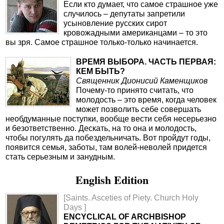
Если кто думает, что самое страшное уже
случилось – депутаты запретили
усыновление русских сирот
кровожадными американцами – то это
вы зря. Самое страшное только-только начинается.
ВРЕМЯ ВЫБОРА. ЧАСТЬ ПЕРВАЯ:
КЕМ БЫТЬ?
Священник Дионисий Каменщиков
Почему-то принято считать, что
молодость – это время, когда человек
может позволить себе совершать
необдуманные поступки, вообще вести себя несерьезно
и безответственно. Дескать, на то она и молодость,
чтобы погулять да побездельничать. Вот пройдут годы,
появится семья, заботы, там волей-неволей придется
стать серьезным и занудным.
English Edition
[Saints. Asceties of Piety. Church Holy
Days ]
ENCYCLICAL OF ARCHBISHOP