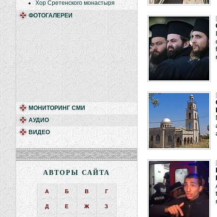
Хор Сретенского монастыря
ФОТОГАЛЕРЕИ
МОНИТОРИНГ СМИ
АУДИО
ВИДЕО
АВТОРЫ САЙТА
А
Б
В
Г
Д
Е
Ж
З