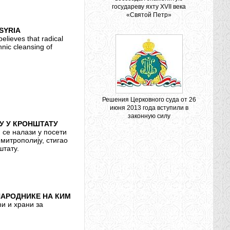
государеву яхту XVII века
«Святой Петр»
SYRIA
elieves that radical
hnic cleansing of
Решения Церковного суда от 26
июня 2013 года вступили в
законную силу
У У КРОНШТАТУ
и се налази у посети
митрополију, стигао
штату.
НАРОДНИКЕ НА КИМ
и и храни за