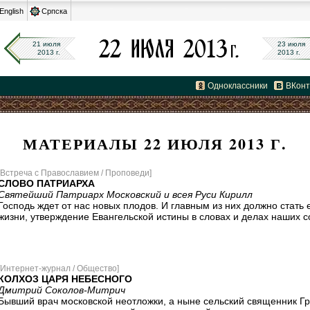
English
Српска
21 июля
23 июля
2013 г.
2013 г.
Одноклассники
ВКонт
МАТЕРИАЛЫ 22 ИЮЛЯ 2013 Г.
[Встреча с Православием / Проповеди]
СЛОВО ПАТРИАРХА
Святейший Патриарх Московский и всея Руси Кирилл
Господь ждет от нас новых плодов. И главным из них должно стать 
жизни, утверждение Евангельской истины в словах и делах наших с
[Интернет-журнал / Общество]
КОЛХОЗ ЦАРЯ НЕБЕСНОГО
Дмитрий Соколов-Митрич
Бывший врач московской неотложки, а ныне сельский священник Г