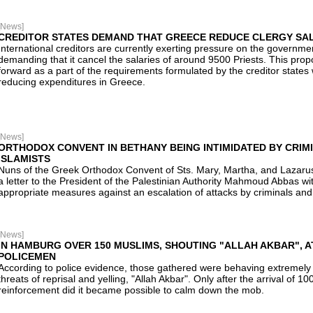
[News]
CREDITOR STATES DEMAND THAT GREECE REDUCE CLERGY SA
International creditors are currently exerting pressure on the governme
demanding that it cancel the salaries of around 9500 Priests. This pro
forward as a part of the requirements formulated by the creditor states 
reducing expenditures in Greece.
[News]
ORTHODOX CONVENT IN BETHANY BEING INTIMIDATED BY CRIM
ISLAMISTS
Nuns of the Greek Orthodox Convent of Sts. Mary, Martha, and Lazaru
a letter to the President of the Palestinian Authority Mahmoud Abbas with
appropriate measures against an escalation of attacks by criminals and 
[News]
IN HAMBURG OVER 150 MUSLIMS, SHOUTING "ALLAH AKBAR", 
POLICEMEN
According to police evidence, those gathered were behaving extremely
threats of reprisal and yelling, "Allah Akbar". Only after the arrival of 
reinforcement did it became possible to calm down the mob.