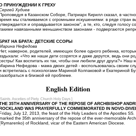
О ПРИНУЖДЕНИИ К ГРЕХУ
Сергей Худиев
Проповедуя в Казанском Соборе, Патриарх Кирилл сказал, в частно
время мы сталкиваемся с огромными искушениями: в ряде стран вы
утверждается и оправдывается законом", а те, кто, следуя голосу с
такими навязанными меньшинством законами - подвергаются репр
БРАТ НА БРАТА: ДЕТСКИЕ ССОРЫ
Марина Нефедова
Нет, наверное, родителей, имеющих более одного ребенка, которы
вздыхали: «Что же наши дети ссорятся и даже дерутся, ведь они ро
сестры! Как воспитать их так, чтобы они любили друг друга?» Наш 
Марина Нефедова - мама двоих детей - воспользовалась своим с
и встретилась с психологами Мариной Колпаковой и Екатериной Б
разобраться в близкой ей проблеме.
English Edition
[Saints. Asceties of Piety. Church Holy Days ]
THE 35TH ANNIVERSARY OF THE REPOSE OF ARCHBISHOP ANDR
ROCKLAND WAS PRAYERFULLY COMMEMORATED IN NOVO-DIVE
Friday, July 12, 2013, the feast of the Holy Leaders of the Apostles SS.
marked the 35th anniversary of the repose of the ever-memorable Arch
(Rymarenko) of Rockland, vicar of the Eastern American Diocese.