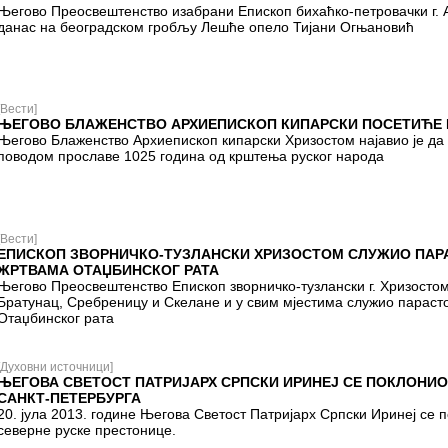
Његово Преосвештенство изабрани Епископ бихаћко-петровачки г. А
данас на београдском гробљу Лешће опело Тијани Огњановић
[Вести]
ЊЕГОВО БЛАЖЕНСТВО АРХИЕПИСКОП КИПАРСКИ ПОСЕТИЋЕ 
Његово Блаженство Архиепископ кипарски Хризостом најавио је да 
поводом прославе 1025 година од крштења руског народа
[Вести]
ЕПИСКОП ЗВОРНИЧКО-ТУЗЛАНСКИ ХРИЗОСТОМ СЛУЖИО ПАР
ЖРТВАМА ОТАЏБИНСКОГ РАТА
Његово Преосвештенство Епископ зворничко-тузлански г. Хризостом
Братунац, Сребреницу и Скелане и у свим мјестима служио параст
Отаџбинског рата
[Духовни источници]
ЊЕГОВА СВЕТОСТ ПАТРИЈАРХ СРПСКИ ИРИНЕЈ СЕ ПОКЛОНИ
САНКТ-ПЕТЕРБУРГА
20. јула 2013. године Његова Светост Патријарх Српски Иринеј се
северне руске престонице.