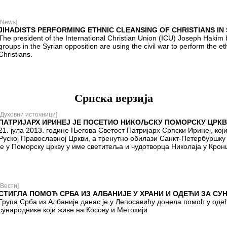
[News]
JIHADISTS PERFORMING ETHNIC CLEANSING OF CHRISTIANS IN 
The president of the International Christian Union (ICU) Joseph Hakim b
groups in the Syrian opposition are using the civil war to perform the et
Christians.
Српска верзиjа
[Духовни источници]
ПАТРИЈАРХ ИРИНЕЈ ЈЕ ПОСЕТИО НИКОЉСКУ ПОМОРСКУ ЦРКВ
21. јула 2013. године Његова Светост Патријарх Српски Иринеј, кој
Руској Православној Цркви, а тренутно обилази Санкт-Петербуршку 
је у Поморску цркву у име светитеља и чудотворца Николаја у Крон
[Вести]
СТИГЛА ПОМОЋ СРБА ИЗ АЛБАНИЈЕ У ХРАНИ И ОДЕЋИ ЗА СУ
Група Срба из Албаније данас је у Лепосавићу донела помоћ у одећ
сународнике који живе на Косову и Метохији