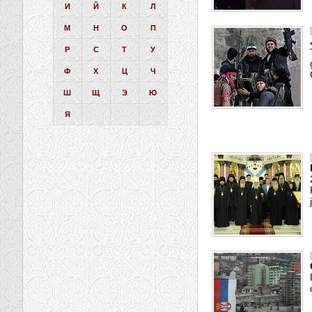
И
Й
К
Л
М
Н
О
П
Р
С
Т
У
Ф
Х
Ц
Ч
Ш
Щ
Э
Ю
Я