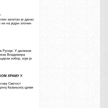
?
лин запитао jе данас
 ни на jедан злочин
а Русије. У далеком
кнеза Владимира
ијски избор, који је
КОМ ХРАМУ У
егова Светост
рној Казањској цркви