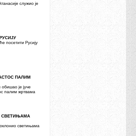
танасије служио је
РУСИЈУ
ће посетити Русију
АСТОС ПАЛИМ
 обишао је јуче
ос палим жртвама
О СВЕТИЊАМА
 поклонио светињама