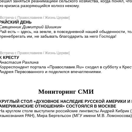
решил заняться реанимацией сельского хозяйства, когда понял, чт
из кризиса разоряющийся колхоз некому.
[Встреча с Православием / Жизнь Церкви]
РАЙСКИЙ ДЕНЬ
Священник Димитрий Шишкин
Рай есть – здесь, на земле, в повседневной нашей обыденности, т
пренебрегать им, не забывать благодарить за него Господа!
[Встреча с Православием / Жизнь Церкви]
К КРЕСТУ
Анастасия Рахлина
Корреспондент портала «Православие.Ru» сходил в субботу к Крес
Андрея Первозванного и поделился впечатлениями.
Мониторинг СМИ
КРУГЛЫЙ СТОЛ «ДУХОВНОЕ НАСЛЕДИЕ РУССКОЙ АМЕРИКИ И
АМЕРИКАНСКИЕ ОТНОШЕНИЯ» СОСТОЯЛСЯ В МОСКВЕ
На круглом столе выступили российские лингвисты Андрей Кибрик (
языкознания РАН), Мира Бергельсон (МГУ имени М.В. Ломоносова),