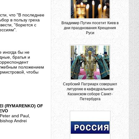
сти, что "В последнее
бор в пользу греха
Владимир Путин посетит Киев в
овести, "борются с
дни празднования Крещения
ессиям".
Руси
е иногда бы не
дные, братья и
корреспондент
лужебным положением
урмистровой, чтобы
Сербский Патриарх совершил
литургию в кафедральном
Казанском соборе Санкт-
Петербурга
EI (RYMARENKO) OF
EVO
 Peter and Paul,
bishop Andrei