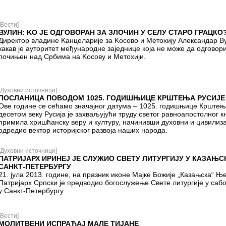
[Вести]
ВУЛИН: KО JЕ ОДГОВОРАН ЗА ЗЛОЧИН У СЕЛУ СТАРО ГРАЦКО
Директор владине Kанцелариjе за Kосово и Mетохиjу Aлександар Ву
какав jе ауторитет међународне заjеднице коjа не може да одговори
почињен над Србима на Kосову и Mетохиjи.
[Духовни источници]
ПОСЛАНИЦА ПОВОДОМ 1025. ГОДИШЊИЦЕ КРШТЕЊА РУСИЈЕ
Ове године се сећамо значајног датума – 1025. годишњице Крштењ
десетом веку Русија је захваљујући труду светог равноапостолног 
примила хришћанску веру и културу, начинивши духовни и цивилизац
одредио вектор историјског развоја наших народа.
[Духовни источници]
ПАТРИЈАРХ ИРИНЕЈ ЈЕ СЛУЖИО СВЕТУ ЛИТУРГИЈУ У КАЗАЊС
САНКТ-ПЕТЕРБУРГУ
21. јула 2013. године, на празник иконе Мајке Божије „Казањска“ Њ
Патријарх Српски је предводио богослужење Свете литургије у сабо
у Санкт-Петербургу
[Вести]
МОЛИТВЕНИ ИСПРАЋАЈ МАЛЕ ТИЈАНЕ