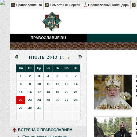
9
Православие.Ru
Поместные Церкви
Православный Календарь
авг
ПРАВОСЛАВИЕ.RU
ИЮЛЬ 2013 Г.
Пн
Вт
Ср
Чт
Пт
Сб
Вс
1
2
3
4
5
6
7
8
9
10
11
12
13
14
15
16
17
18
19
20
21
22
23
24
25
26
27
28
29
30
31
1
2
3
4
5
6
7
8
9
10
11
ВСТРЕЧА С ПРАВОСЛАВИЕМ
Святоотеческое наследие