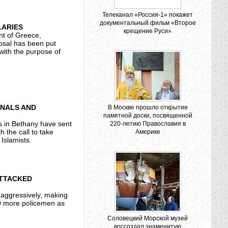
Телеканал «Россия-1» покажет
документальный фильм «Второе
LARIES
крещение Руси»
nt of Greece,
posal has been put
with the purpose of
INALS AND
В Москве прошло открытие
памятной доски, посвященной
s in Bethany have sent
220-летию Православия в
 the call to take
Америке
Islamists.
ATTACKED
 aggressively, making
100 more policemen as
Соловецкий Морской музей
воссоздал знаменитую