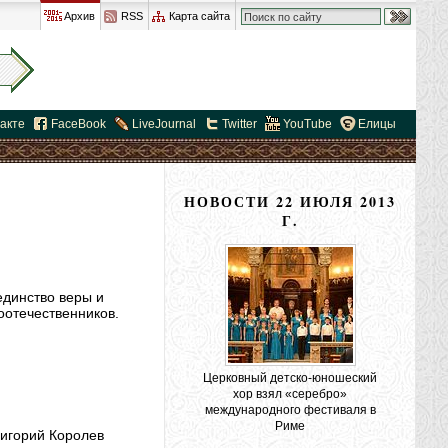
Архив
RSS
Карта сайта
акте
FaceBook
LiveJournal
Twitter
YouTube
Елицы
НОВОСТИ 22 ИЮЛЯ 2013
Г.
единство веры и
оотечественников.
Церковный детско-юношеский
хор взял «серебро»
международного фестиваля в
Риме
ригорий Королев