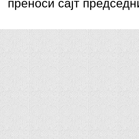
преноси сајт председн