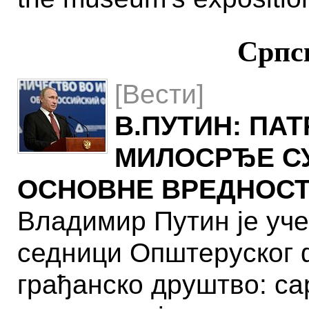
Српс
[Вести]
В.ПУТИН: ПА
МИЛОСРЂЕ СУ
ОСНОВНЕ ВРЕДНОС
Владимир Путин је уче
седници Општеруског 
грађанско друштво: са