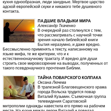
кухня однообразная, люди занудные. Мертвое царство
адской европейской скуки и никакого тебе душевного
контакта.
ПАДШИЕ ВЛАДЫКИ МИРА
Александр Ткаченко
В очередной раз столкнулся с тем,
что рассматривать с научной точки
зрения начало библейской книги
Бытия неразумно, и даже вредно.
Бессмысленно применять к тексту, написанному на
языке мифа, те же критерии, что и к
естественнонаучному трактату. И вредно для души
строить свое мировоззрение на выводах, полученных от
такого псевдонаучного прочтения Библии.
ТАЙНА ПОВАРСКОГО КОЛПАКА
Оксана Лючева
В трапезной Благовещенского храма
города Вольска трудится повар
Виталий Кузьмин. Съемочная группа
телевидения Саратовской
митрополии однажды навестила его прямо на рабочем
месте. На кухне между делом Виталий и поведал