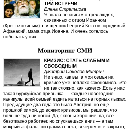
ТРИ ВСТРЕЧИ
Елена Стрельцова
Я знала по книгам о трех людях,
связанных с отцом Иоанном
(Крестьянкиным): священник Георгий Коссов, юродивый
Афанасий, мама отца Иоанна. И очень хотелось
побывать у них…
Мониторинг СМИ
КРИЗИС: СТАТЬ СЛАБЫМ И
СВОБОДНЫМ
Дмитрий Соколов-Митрич
Не знаю, как вы, а моя семья на
кризисе уже неплохо сэкономила. Это
не так сложно, как кажется.Есть у нас
такая буржуйская привычка — каждые новогодние
каникулы всей семьей ездить кататься на горных лыжах.
Предыдущие два года это была Австрия, но еще
прошлой зимой, до всяких кризисов, мы решили, что
больше туда ни ногой. Да, склоны хорошие, да, все
безотказно работает, но спускаешься вниз — а там
мокрый асфальт, ни грамма снега, вечером все закрыто,