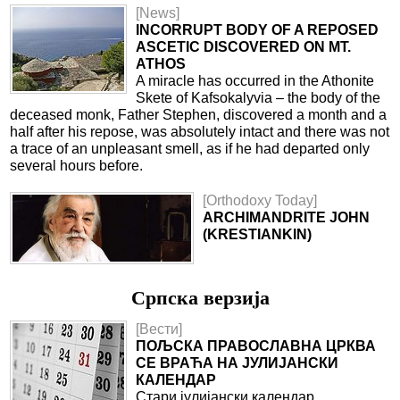
[News]
INCORRUPT BODY OF A REPOSED
ASCETIC DISCOVERED ON MT.
ATHOS
A miracle has occurred in the Athonite
Skete of Kafsokalyvia – the body of the
deceased monk, Father Stephen, discovered a month and a
half after his repose, was absolutely intact and there was not
a trace of an unpleasant smell, as if he had departed only
several hours before.
[Orthodoxy Today]
ARCHIMANDRITE JOHN
(KRESTIANKIN)
Српска верзиjа
[Вести]
ПОЉСКА ПРАВОСЛАВНА ЦРКВА
СЕ ВРАЋА НА ЈУЛИЈАНСКИ
КАЛЕНДАР
Стари јулијански календар