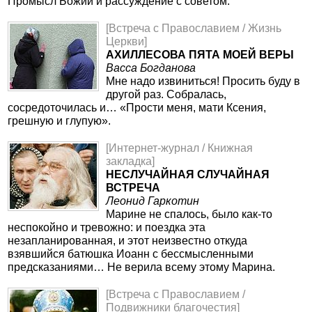
Промысл Божий и рассуждение с советом.
[Встреча с Православием / Жизнь
Церкви]
АХИЛЛЕСОВА ПЯТА МОЕЙ ВЕРЫ
Васса Богданова
Мне надо извиниться! Просить буду в
другой раз. Собралась,
сосредоточилась и… «Прости меня, мати Ксения,
грешную и глупую».
[Интернет-журнал / Книжная
закладка]
НЕСЛУЧАЙНАЯ СЛУЧАЙНАЯ
ВСТРЕЧА
Леонид Гаркотин
Марине не спалось, было как-то
неспокойно и тревожно: и поездка эта
незапланированная, и этот неизвестно откуда
взявшийся батюшка Иоанн с бессмысленными
предсказаниями… Не верила всему этому Марина.
[Встреча с Православием /
Подвижники благочестия]