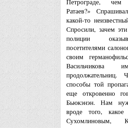
Петрограде, чем 
Ратаев?» Спрашива
какой-то неизвестны
Спросили, зачем эти
полиции оказыв
посетителями салоно
своим германофильс
Васильчикова 
продолжательниц.
способы той пропаг
еще откровенно г
Бьюкэнэн. Нам нуж
вроде того, какое
Сухомлиновым, 