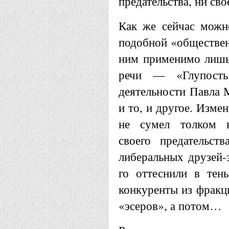
предательства, ни св
Как же сейчас можно
подобной «обществен
ним применимо лишь 
речи — «Глупость
деятельности Павла 
и то, и другое. Изме
не сумел толком в
своего предательст
либеральных друзей-
го оттеснили в тен
конкуренты из фракц
«эсеров», а потом…