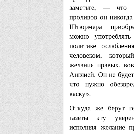
заметьте, — что 
проливов он никогда
Штюрмера приобре
можно употреблять
политике ослаблен
человеком, которы
желания правых, во
Англией. Он не будет
что нужно обезвре
каску».
Откуда же берут ге
газеты эту увере
исполняя желание пр