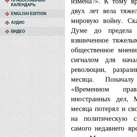
измена?». К тому в
ПРАВОСЛАВНЫЙ
КАЛЕНДАРЬ
двух лет вела тяже
ENGLISH EDITION
мировую войну. Ска
АУДИО
Думе до предела 
ВИДЕО
взвинченное тяжелы
общественное мнени
сигналом для нача
революции, разраз
месяца. Понача
«Временном прав
иностранных дел, 
месяца потерял и сво
на политическую 
самого недавнего вр