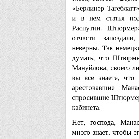
«Берлинер Тагеблатт»
и в нем статья под
Распутин. Штюрмер»
отчасти запоздали
неверны. Так немецк
думать, что Штюрме
Мануйлова, своего ли
вы все знаете, что
арестовавшие Мана
спросившие Штюрмера
кабинета.
Нет, господа, Мана
много знает, чтобы е