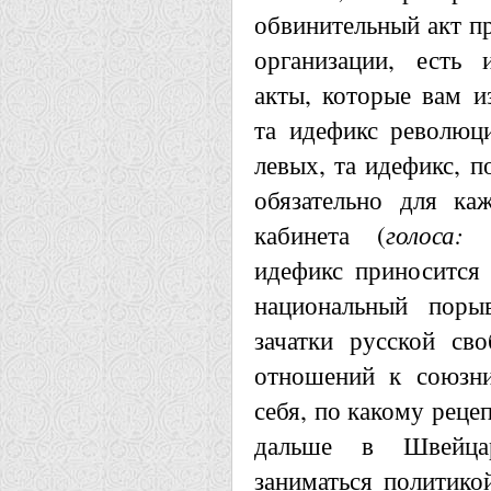
обвинительный акт пр
организации, есть 
акты, которые вам из
та идефикс революц
левых, та идефикс, п
обязательно для ка
кабинета (
голоса: 
идефикс приносится 
национальный пор
зачатки русской св
отношений к союзни
себя, по какому реце
дальше в Швейца
заниматься политикой