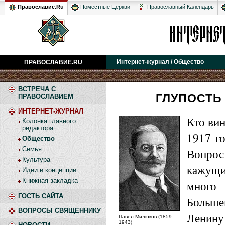
Православный Календарь
Православие.Ru
Поместные Церкви
Интернет-журнал / Общество
ПРАВОСЛАВИЕ.RU
ВСТРЕЧА С
ГЛУПОСТЬ
ПРАВОСЛАВИЕМ
ИНТЕРНЕТ-ЖУРНАЛ
Кто вин
Колонка главного
редактора
1917 го
Общество
Семья
Вопрос
Культура
кажущ
Идеи и концепции
Книжная закладка
много
ГОСТЬ САЙТА
Больше
ВОПРОСЫ СВЯЩЕННИКУ
Лени
Павел Милюков (1859 —
1943)