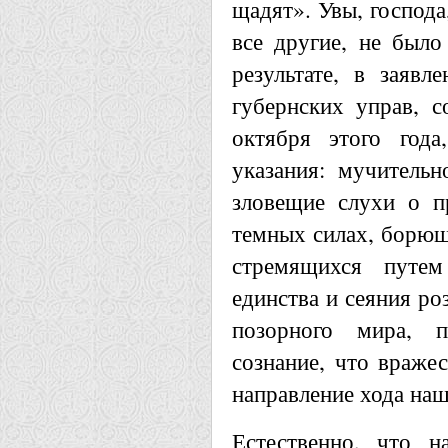
щадят». Увы, господа
все другие, не было
результате, в заявл
губернских управ, 
октября этого год
указания: мучительн
зловещие слухи о пр
темных силах, борющ
стремящихся путем
единства и сеяния ро
позорного мира, 
сознание, что вражес
направление хода наш
Естественно, что н