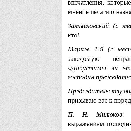
впечатления, которы
мнение печати о наз
Замысловский (с ме
кто!
Марков 2-й (с мест
заведомую непр
«Допустимы ли эт
господин председат
Председательствующ
призываю вас к поряд
П. Н. Милюков
: 
выражениям господин