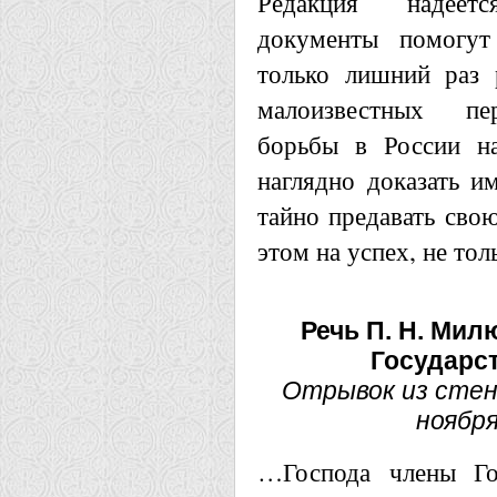
Редакция надеет
документы помогут 
только лишний раз 
малоизвестных пе
борьбы в России на
наглядно доказать и
тайно предавать свою
этом на успех, не тол
Р
ечь П. Н. Мил
Государс
Отрывок из стен
ноября
…Господа члены Го