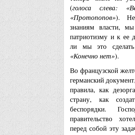
(
голоса слева: «В
«Протопопов»
). Н
знаниям власти, мы
патриотизму и к ее 
ли мы это сделать
«Конечно нет»
).
Во французской желт
германский документ,
правила, как дезорг
страну, как созд
беспорядки. Гос
правительство хоте
перед собой эту зада