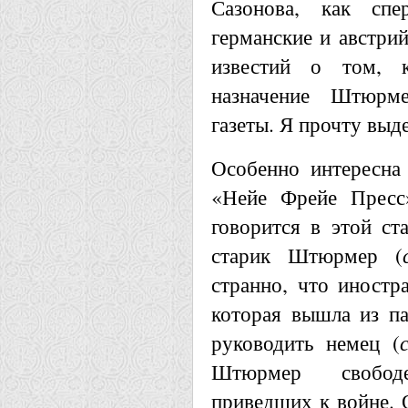
Сазонова, как спе
германские и австрий
известий о том, к
назначение Штюрм
газеты. Я прочту выд
Особенно интересна 
«Нейе Фрейе Пресс
говорится в этой ст
старик Штюрмер (
странно, что иностр
которая вышла из па
руководить немец (
Штюрмер свобод
приведших к войне. 