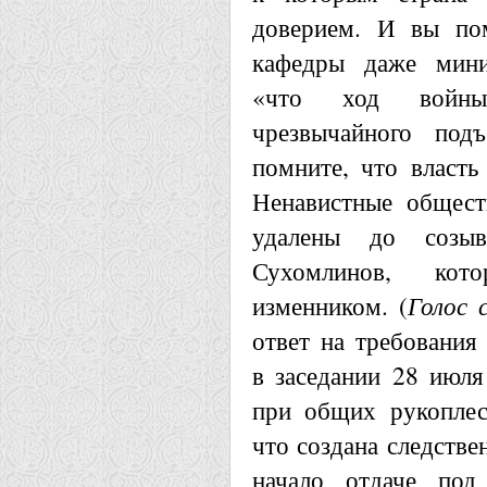
доверием. И вы пом
кафедры даже мини
«что ход войны 
чрезвычайного по
помните, что власть
Ненавистные общест
удалены до созы
Сухомлинов, кот
изменником. (
Голос 
ответ на требования
в заседании 28 июля
при общих рукоплес
что создана следстве
начало отдаче под