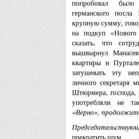
попробовал было
германского посла 
крупную сумму, говор
на подкуп «Нового
сказать, что сотр
вышвырнул Манасев
квартиры и Пуртале
затушевать эту не
личного секретаря м
Штюрмера, господа, 
употребляли не та
«Верно», продолжит
Председательствующ
прекратить шум.