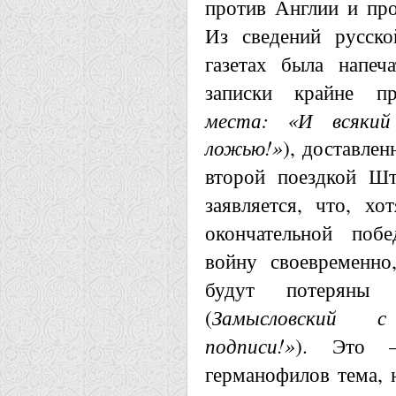
против Англии и пр
Из сведений русско
газетах была напеч
записки крайне п
места: «И всякий
ложью!»
), доставлен
второй поездкой Шт
заявляется, что, х
окончательной поб
войну своевременно
будут потеряны 
(
Замысловский 
подписи!»
). Это 
германофилов тема, н