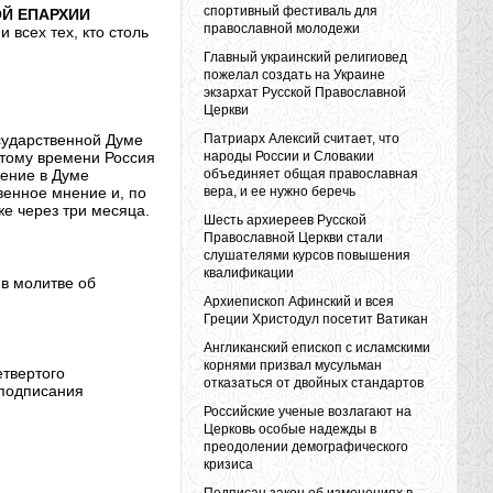
спортивный фестиваль для
Й ЕПАРХИИ
православной молодежи
 всех тех, кто столь
Главный украинский религиовед
пожелал создать на Украине
экзархат Русской Православной
Церкви
сударственной Думе
Патриарх Алексий считает, что
 тому времени Россия
народы России и Словакии
ление в Думе
объединяет общая православная
венное мнение и, по
вера, и ее нужно беречь
же через три месяца.
Шесть архиереев Русской
Православной Церкви стали
слушателями курсов повышения
квалификации
в молитве об
Архиепископ Афинский и всея
Греции Христодул посетит Ватикан
Англиканский епископ с исламскими
корнями призвал мусульман
твертого
отказаться от двойных стандартов
 подписания
Российские ученые возлагают на
Церковь особые надежды в
преодолении демографического
кризиса