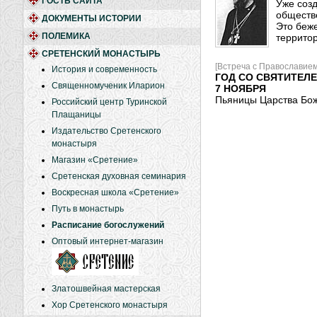
ГОСТЬ САЙТА
Уже созд
обществ
ДОКУМЕНТЫ ИСТОРИИ
Это беж
ПОЛЕМИКА
территор
СРЕТЕНСКИЙ МОНАСТЫРЬ
[Встреча с Православием
История и современность
ГОД СО СВЯТИТЕЛ
Священномученик Иларион
7 НОЯБРЯ
Пьяницы Царства Бо
Российский центр Туринской
Плащаницы
Издательство Сретенского
монастыря
Магазин «Сретение»
Сретенская духовная семинария
Воскресная школа «Сретение»
Путь в монастырь
Расписание богослужений
Оптовый интернет-магазин
Златошвейная мастерская
Хор Сретенского монастыря