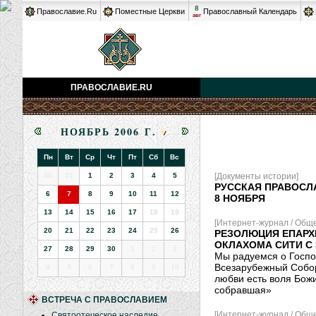
8
Православие.Ru
Поместные Церкви
Православный Календарь
авг
ПРАВОСЛАВИЕ.RU
НОЯБРЬ 2006 Г.
Пн
Вт
Ср
Чт
Пт
Сб
Вс
30
31
1
2
3
4
5
[Документы истории]
РУССКАЯ ПРАВОСЛ
6
7
8
9
10
11
12
8 НОЯБРЯ
13
14
15
16
17
18
19
[Интернет-журнал / Обще
20
21
22
23
24
25
26
РЕЗОЛЮЦИЯ ЕПАРХ
ОКЛАХОМА СИТИ С 
27
28
29
30
1
2
3
Мы радуемся о Госпо
Всезарубежный Собор
4
5
6
7
8
9
10
любви есть воля Божи
собравшая»
ВСТРЕЧА С ПРАВОСЛАВИЕМ
[Интернет-журнал / Обще
Святоотеческое наследие