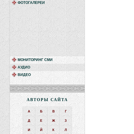
ФОТОГАЛЕРЕИ
МОНИТОРИНГ СМИ
АУДИО
ВИДЕО
АВТОРЫ САЙТА
А
Б
В
Г
Д
Е
Ж
З
И
Й
К
Л