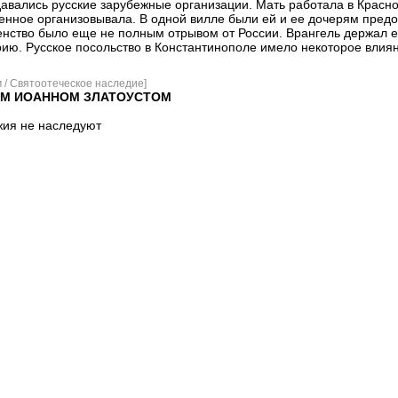
авались русские зарубежные организации. Мать работала в Красно
енное организовывала. В одной вилле были ей и ее дочерям пред
енство было еще не полным отрывом от России. Врангель держал 
ию. Русское посольство в Константинополе имело некоторое влия
 / Святоотеческое наследие]
ЕМ ИОАННОМ ЗЛАТОУСТОМ
жия не наследуют