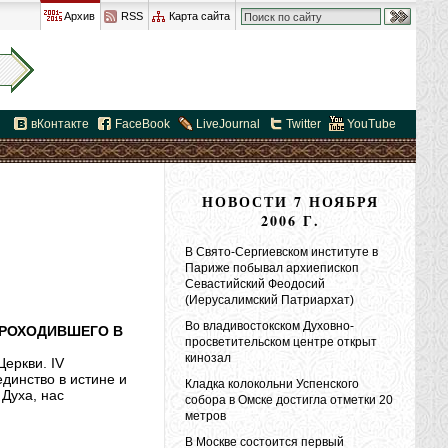
Архив
RSS
Карта сайта
вКонтакте
FaceBook
LiveJournal
Twitter
YouTube
НОВОСТИ 7 НОЯБРЯ
2006 Г.
В Свято-Сергиевском институте в
Париже побывал архиепископ
Севастийский Феодосий
(Иерусалимский Патриархат)
Во владивостокском Духовно-
ПРОХОДИВШЕГО В
просветительском центре открыт
кинозал
еркви. IV
динство в истине и
Кладка колокольни Успенского
Духа, нас
собора в Омске достигла отметки 20
метров
В Москве состоится первый