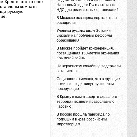
Подписан закон об изменениях в
м Кресте, что-то еще
Налоговый кодекс РФ о льготах по
оставлены комнаты.
НДС для религиозных организаций
еще русскую
ние.
В Моздоке освящена вертолетная
эскадрилья
Ученики русских школ Эстонии
указали на проблемы реформы
образования
В Москве пройдет конференция,
посвященная 150-летию окончания
Крымской войны
На керченском кладбище задержали
сатанистов
Социологи отмечают, что верующие
пожилые люди живут лучше, чем
неверующие
В Крыму в память жертв «красного
террора» возвели православную
часовню
В Косово прошла панихида по
погибшим в крае российским
миротворцам