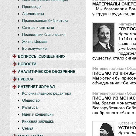
МАТЕРИАЛЫ ОЧЕРЕ
Проповеди
...Мы благодарим Бог
усердно трудился, да
Апологетика
Православная библиотека
[Интернет
Святые и святыни
ГЛУПОС
Артемий
Подвижники благочестия
1 (14) н
Жизнь Церкви
свою зн
уже бол
Богослужение
подогре
ВОПРОСЫ СВЯЩЕННИКУ
существу, стало сигн
НОВОСТИ
[Интернет-журнал / Обще
АНАЛИТИЧЕСКОЕ ОБОЗРЕНИЕ
ПИСЬМО ИЗ КНЯЗЬ
Мы хотели бы присое
ПРЕССА
объединении:«Се что 
ИНТЕРНЕТ-ЖУРНАЛ
Колонка главного редактора
[Интернет-журнал / Обще
ПИСЬМО ИЗ МОНАС
Общество
Мы, братия монастыр
Культура
Всезарубежного Собо
одобренного «Акта о
Идеи и концепции
Книжная закладка
[Встреча 
УСТАНО
Семья
Архиепи