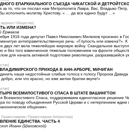
ДНОГО ЕПАРХИАЛЬНОГО СЪЕЗДА ЧИКАГСКОЙ И ДЕТРОЙТСКО
а за то, что он послал нам Митрополита Лавра, Вас, Владыко Петр, и
бы исполнить молитву Христову, « … да вси едино будут …»
-журнал / Общество]
ТЬ ИЛИ ИЗМЕНА?
 Ермаков
оября 1916 года депутат Павел Николаевич Милюков произнес в Го
аменитую антиправительственную речь: «Глупость или измена?». К
ее двух лет вела тяжелейшую мировую войну. Скандальное выступ
ло и без того взвинченное тяжелым положением на фронте общест
алом для начала активной подготовки революции, разразившейся у
ство]
-ВЛАДИМИРСКОГО ПРИХОДА В АНН-АРБОРЕ, МИЧИГАН
динить наши недостойные слабые голоса к голосу Пророка Давида 
добро, или что красно, но еже житии братии вкупе!»
ство]
ТЫРЯ ВСЕМИЛОСТИВОГО СПАСА В ШТАТЕ ВАШИНГТОН
я Всемилостивого Спаса, поддерживаем единогласное решение Че
ра по поводу объединения Русской Церкви и с нетерпением ждем
 каноническом общении».
с Православием / Православная библиотека]
ВЛЕНИЕ ЕДИНСТВА. ЧАСТЬ 4
скоп Иоанн (Шаховской)