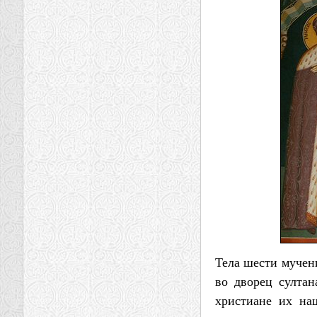
Тела шести мучен
во дворец султан
христиане их на