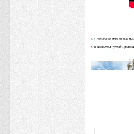
[1]
Почитание этих святых муче
г. В Месяцеслов Русской Правосл