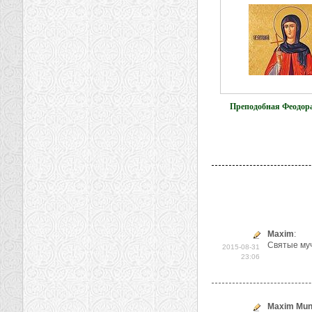
Преподобная Феодор
Maxim
:
Святые муч
2015-08-31
23:06
Maxim Mun