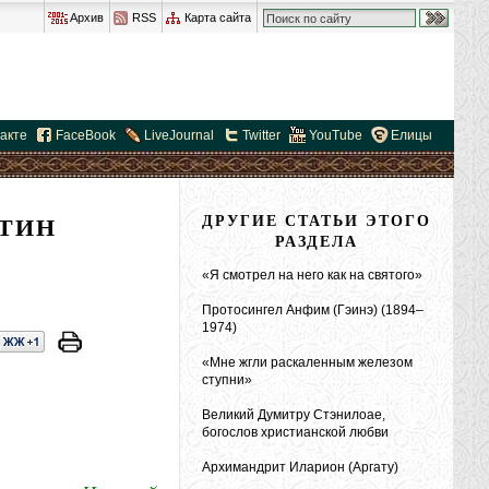
Архив
RSS
Карта сайта
акте
FaceBook
LiveJournal
Twitter
YouTube
Елицы
НТИН
ДРУГИЕ СТАТЬИ ЭТОГО
РАЗДЕЛА
«Я смотрел на него как на святого»
Протосингел Анфим (Гэинэ) (1894–
1974)
«Мне жгли раскаленным железом
ступни»
Великий Думитру Стэнилоае,
богослов христианской любви
Архимандрит Иларион (Аргату)