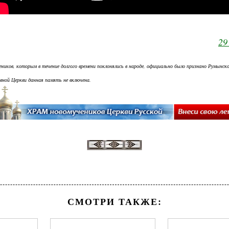
29
ников, которым в течение долгого времени поклонялись в народе, официально было признано Румынск
авной Церкви данная память не включена.
СМОТРИ ТАКЖЕ: