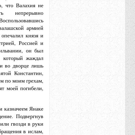
о, что Валахия не
ть непрерывно
пользовавшись
валашской армией
 опечалил князя и
трией, Россией и
ильвании, он был
, который жаждал
ли во дворце лишь
ятой Константин,
ом по моим грехам,
ят моей погибели,
и казначеем Янаке
щение. Подвергнув
били гвозди в руки
бращения в ислам,