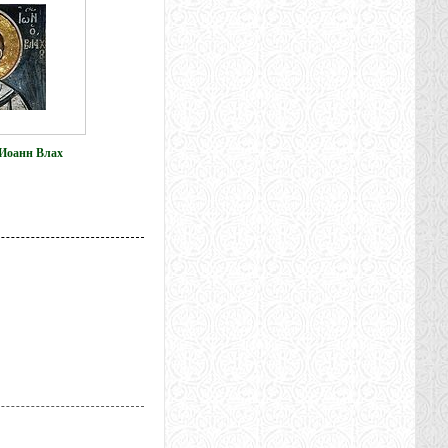
Иоанн Влах