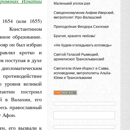
еромонах Игнатий
Маленький уголок рая
Священномученик Анфим Иверский,
митрополит Угро-Валашский
 1654 (или 1655)
Преподобная Феодора Сихлская
 Константином
нное образование.
Братия, храните любовь!
бояр он был избран
«Не будем откладывать исповедь»
равлял кротко и
Святой Геласий Рымецкий,
ем поступая в духе
архиепископ Трансильванский
 дипломатическим
Святители Илия-Иорест и Савва,
исповедники, митрополиты Альба-
а противодействие
Юлии и Трансильвании
о уровня великой
тантин построил
й в Валахии, его
весь православный
у Афон.
ен, его вызвали к