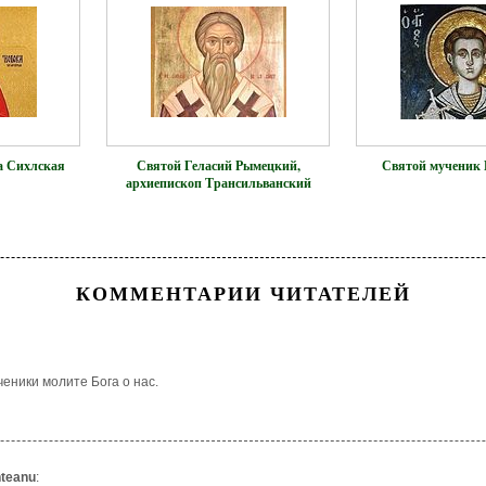
а Сихлская
Святой Геласий Рымецкий,
Святой мученик 
архиепископ Трансильванский
КОММЕНТАРИИ ЧИТАТЕЛЕЙ
еники молите Бога о нас.
teanu
: