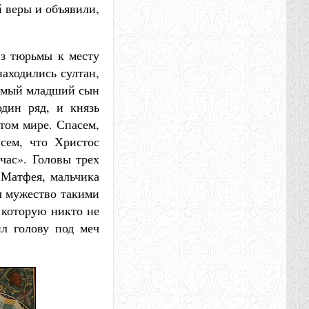
 веры и объявили,
из тюрьмы к месту
находились султан,
самый младший сын
дин ряд, и князь
том мире. Спасем,
сем, что Христос
 час». Головы трех
 Матфея, мальчика
ил мужество такими
 которую никто не
ил голову под меч