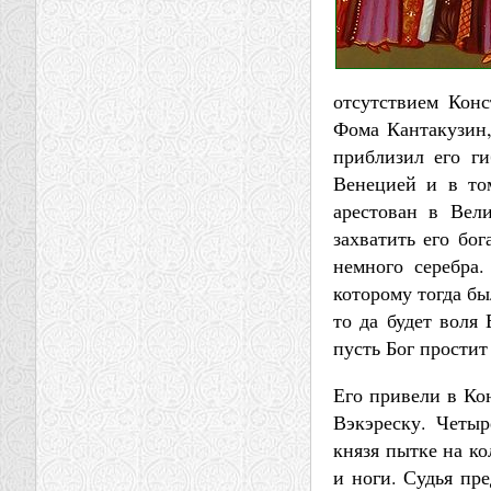
отсутствием Кон
Фома Кантакузин,
приблизил его г
Венецией и в то
арестован в Вел
захватить его бо
немного серебра
которому тогда бы
то да будет воля
пусть Бог прости
Его привели в Ко
Вэкэреску. Четыр
князя пытке на ко
и ноги. Судья пр