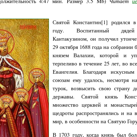
должительность
4:47 мин.
Размер
3.5 Mb
)
Читает
и
Святой Константин
[1]
родился в
году. Воспитанный дядей
Кантакузином, он получил утонче
29 октября 1688 года на собрании 
князем Валахии, которой и уп
терпеливо в течение 25 лет, во вс
Евангелия. Благодаря искусным
союзам ему удалось, несмотря н
турок, возвысить свою страну д
державы. Святой князь Конс
множество церквей и монастыре
щедроты распространялись и на 
мир, в особенности на Святую Гор
В 1703 году, когда князь был бол