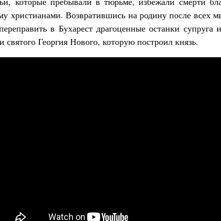
ьи, которые пребывали в тюрьме, избежали смерти бл
му христианами. Возвратившись на родину после всех мы
 переправить в Бухарест драгоценные останки супруга 
 святого Георгия Нового, которую построил князь.