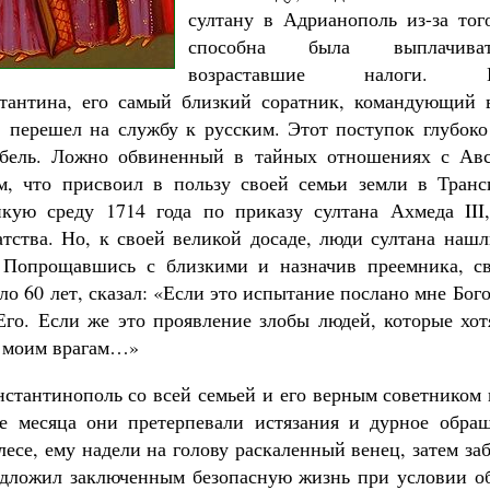
султану в Адрианополь из-за тог
способна была выплачива
возраставшие налоги. Вос
стантина, его самый близкий соратник, командующий 
 перешел на службу к русским. Этот поступок глубоко
ибель. Ложно обвиненный в тайных отношениях с Авс
м, что присвоил в пользу своей семьи земли в Транс
икую среду 1714 года по приказу султана Ахмеда III
гатства. Но, к своей великой досаде, люди султана наш
. Попрощавшись с близкими и назначив преемника, св
ло 60 лет, сказал: «Если это испытание послано мне Бог
 Его. Если же это проявление злобы людей, которые хот
т моим врагам…»
нстантинополь со всей семьей и его верным советником 
е месяца они претерпевали истязания и дурное обра
лесе, ему надели на голову раскаленный венец, затем за
едложил заключенным безопасную жизнь при условии о