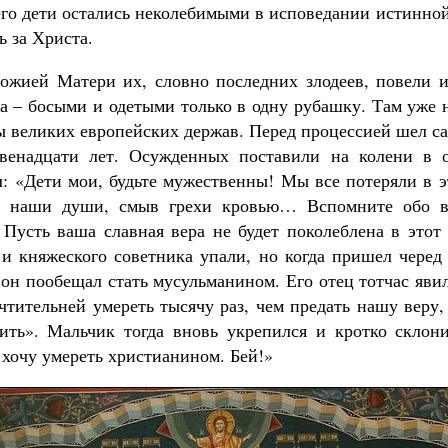
его дети остались неколебимыми в исповедании истинной
ь за Христа.
ожией Матери их, словно последних злодеев, повели 
а – босыми и одетыми только в одну рубашку. Там уже 
лы великих европейских держав. Перед процессией шел 
двенадцати лет. Осужденных поставили на колени в о
л: «Дети мои, будьте мужественны! Мы все потеряли в э
, наши души, смыв грехи кровью… Вспомните обо в
 Пусть ваша славная вера не будет поколеблена в этот
и княжеского советника упали, но когда пришел черед
 он пообещал стать мусульманином. Его отец тотчас яв
чтительней умереть тысячу раз, чем предать нашу веру,
ить». Мальчик тогда вновь укрепился и кротко склон
Я хочу умереть христианином. Бей!»