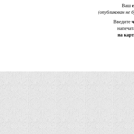
e
Ваш
(опубликован не 
ч
Введите
напечат
на кар