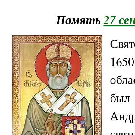
Память
27 се
Свя
165
обла
был
Андр
свя