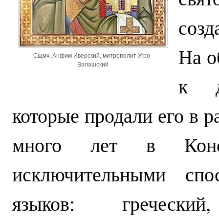
созд
На о
Сщмч. Анфим Иверский, митрополит Угро-
Валашский
к д
которые продали его в р
много лет в Конст
исключительными спо
языков: греческий