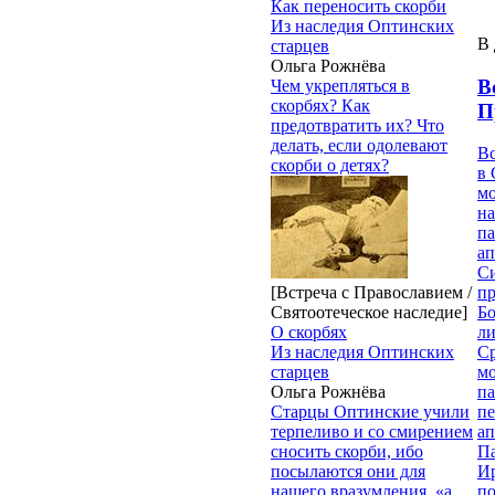
Как переносить скорби
Из наследия Оптинских
В 
старцев
Ольга Рожнёва
В
Чем укрепляться в
скорбях? Как
П
предотвратить их? Что
делать, если одолевают
В
скорби о детях?
в 
м
на
па
ап
Си
[Встреча с Православием /
пр
Святоотеческое наследие]
Бо
О скорбях
ли
Из наследия Оптинских
С
старцев
мо
Ольга Рожнёва
па
Старцы Оптинские учили
п
терпеливо и со смирением
ап
сносить скорби, ибо
П
посылаются они для
И
нашего вразумления, «а
п