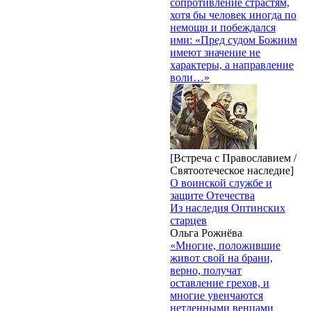
сопротивление страстям,
хотя бы человек иногда по
немощи и побеждался
ими: «Пред судом Божиим
имеют значение не
характеры, а направление
воли…»
[Встреча с Православием /
Святоотеческое наследие]
О воинской службе и
защите Отечества
Из наследия Оптинских
старцев
Ольга Рожнёва
«Многие, положившие
живот свой на брани,
верно, получат
оставление грехов, и
многие увенчаются
нетленными венцами