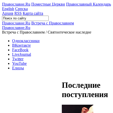
Православие.Ru
Поместные Церкви
Православный Календарь
English
Српска
Архив
RSS
Карта сайта
Православие.Ru
Встреча с Православием
Православие.Ru
Встреча с Православием / Святоотеческое наследие
Одноклассники
ВКонтакте
FaceBook
LiveJournal
Twitter
YouTube
Елицы
Последние
поступления