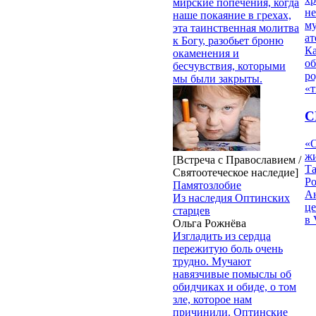
мирские попечения, когда
н
наше покаяние в грехах,
му
эта таинственная молитва
ат
к Богу, разобьет броню
К
окаменения и
об
бесчувствия, которыми
ро
мы были закрыты.
«т
С
«О
жи
[Встреча с Православием /
Т
Святоотеческое наследие]
Р
Памятозлобие
Ан
Из наследия Оптинских
це
старцев
в 
Ольга Рожнёва
Изгладить из сердца
пережитую боль очень
трудно. Мучают
навязчивые помыслы об
обидчиках и обиде, о том
зле, которое нам
причинили. Оптинские