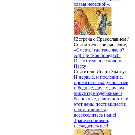
славы небесной».
[Встреча с Православием /
Святоотеческое наследие]
«Смерть! где твое жало?!
Ад! где твоя победа?!»
Огласительное слово на
Пасху
Святитель Иоанн Златоуст
И первые, и последние,
примите награду; богатые
и бедные, друг с другом
ликуйте; воздержные и
беспечные, равно почтите
этот день; постившиеся и
непостившиеся,
возвеселитесь ныне!
Трапеза обильна,
насладитесь все!