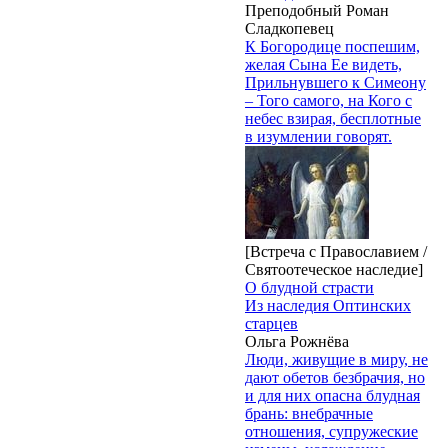
Преподобный Роман
Сладкопевец
К Богородице поспешим,
желая Сына Ее видеть,
Прильнувшего к Симеону
– Того самого, на Кого с
небес взирая, бесплотные
в изумлении говорят.
[Встреча с Православием /
Святоотеческое наследие]
О блудной страсти
Из наследия Оптинских
старцев
Ольга Рожнёва
Люди, живущие в миру, не
дают обетов безбрачия, но
и для них опасна блудная
брань: внебрачные
отношения, супружеские