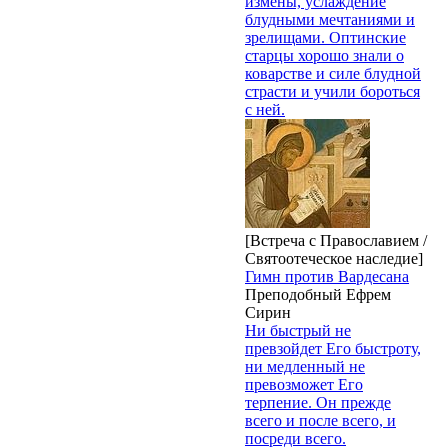
измены, услаждение
блудными мечтаниями и
зрелищами. Оптинские
старцы хорошо знали о
коварстве и силе блудной
страсти и учили бороться
с ней.
[Встреча с Православием /
Святоотеческое наследие]
Гимн против Вардесана
Преподобный Ефрем
Сирин
Ни быстрый не
превзойдет Его быстроту,
ни медленный не
превозможет Его
терпение. Он прежде
всего и после всего, и
посреди всего.