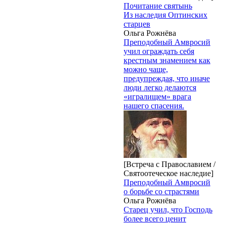
Почитание святынь
Из наследия Оптинских
старцев
Ольга Рожнёва
Преподобный Амвросий
учил ограждать себя
крестным знамением как
можно чаще,
предупреждая, что иначе
люди легко делаются
«игралищем» врага
нашего спасения.
[Встреча с Православием /
Святоотеческое наследие]
Преподобный Амвросий
о борьбе со страстями
Ольга Рожнёва
Старец учил, что Господь
более всего ценит