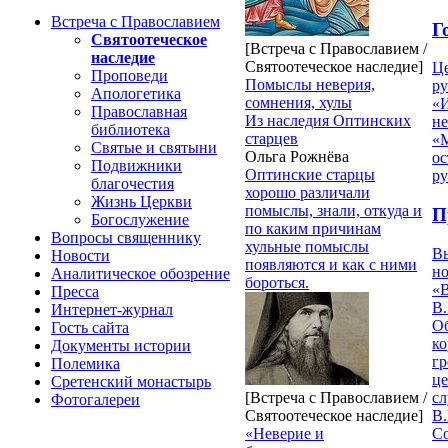
Встреча с Православием
Г
Святоотеческое
[Встреча с Православием /
наследие
Святоотеческое наследие]
Ц
Проповеди
Помыслы неверия,
ру
Апологетика
сомнения, хулы
«
Православная
Из наследия Оптинских
н
библиотека
старцев
«
Святые и святыни
Ольга Рожнёва
ос
Подвижники
Оптинские старцы
р
благочестия
хорошо различали
Жизнь Церкви
помыслы, знали, откуда и
П
Богослужение
по каким причинам
Вопросы священнику
хульные помыслы
В
Новости
появляются и как с ними
но
Аналитическое обозрение
бороться.
«
Пресса
В.
Интернет-журнал
О
Гость сайта
ко
Документы истории
гр
Полемика
це
Сретенский монастырь
с
[Встреча с Православием /
Фотогалереи
В.
Святоотеческое наследие]
С
«Неверие и