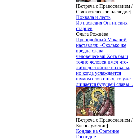
[Встреча с Православием /
Святоотеческое наследие]
Похвала и лесть
Из наследия Оптинских
старцев
Ольга Рожнёва
Преподобный Макарий
наставлял: «Сколько же
вредна слава
человеческая! Хоть бы и
точно человек имел что-
либо достойное похвалы,
но когда услаждается
шумом слов оных, то уже
лишается будущей славы».
[Встреча с Православием /
Богослужение]
Кондак на Сретение
Господне