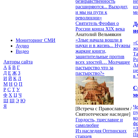
не
безнравственность
из
расширяются... Выходит,
м
и мы на пути к
революции»
Святитель Феофан о
Д
России конца XIX века
и
Анатолий Вельмякин
«Злые начала вошли в
Мониторинг СМИ
«О
науки и в жизнь... Нужны
Аудио
жи
жаркие книги,
Видео
Т
защитительные против
Р
Авторы сайта
всех злостей… Молчащее
Ан
А
Б
В
Г
пастырство что за
це
Д
Е
Ж
З
пастырство?»
в 
И
Й
К
Л
М
Н
О
П
С
Р
С
Т
У
м
Ф
Х
Ц
Ч
Ш
Щ
Э
Ю
Я
Че
[Встреча с Православием /
пу
Святоотеческое наследие]
к
Гордость, тщеславие и
ф
самолюбие
“Л
Из наследия Оптинских
П
старцев