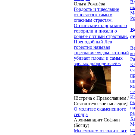
В
Ольга Рожнёва
и
Гордость и тщеславие
М
относятся к самым
Ро
опасным страстям.
Оптинские старцы много
В
говорили и писали о
с
борьбе с этими страстями.
Преподобный Лев
горестно называл
Ве
тщеславие «ядом, который
к
убивает плоды и самых
Ра
зрелых добродетелей».
Ка
сч
п
п
ка
ч
Из
[Встреча с Православием /
бы
Святоотеческое наследие]
на
О молитве окамененного
ра
сердца
Х
Архимандрит Софиан
М
(Богиу)
ра
Мы сможем отложить все
х