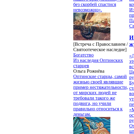
без скорбей спастися
ко
невозможно».
И
п
П
Св
И
ж
[Встреча с Православием /
Святоотеческое наследие]
Богатство
«Д
Из наследия Оптинских
эт
старцев
вс
Ольга Рожнёва
Ц
Оптинские старцы, самой
ру
жизнью своей являвшие
Б
пример нестяжательности,
ст
от мирских людей не
в
требовали такого же
ут
подвига, но учили
п
правильно относиться к
«
деньгам.
ос
р
От
ш