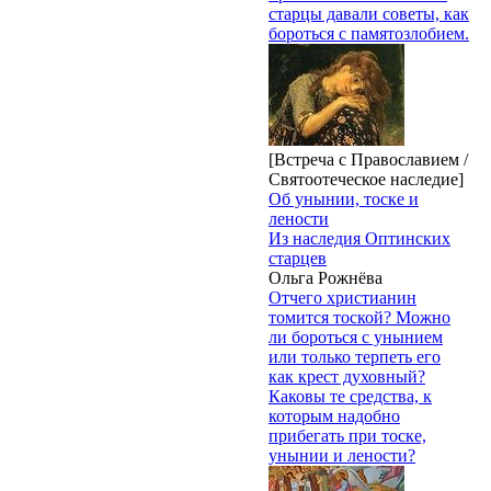
старцы давали советы, как
бороться с памятозлобием.
[Встреча с Православием /
Святоотеческое наследие]
Об унынии, тоске и
лености
Из наследия Оптинских
старцев
Ольга Рожнёва
Отчего христианин
томится тоской? Можно
ли бороться с унынием
или только терпеть его
как крест духовный?
Каковы те средства, к
которым надобно
прибегать при тоске,
унынии и лености?