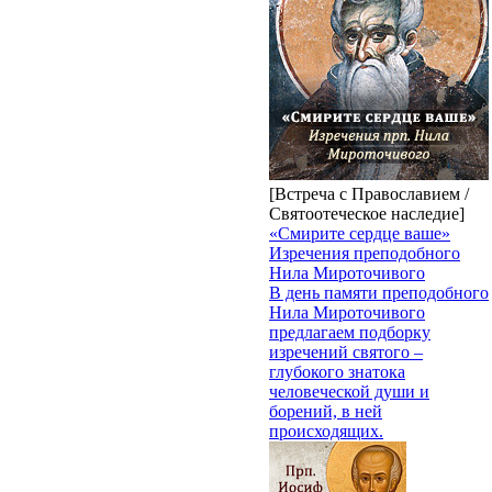
[Встреча с Православием /
Святоотеческое наследие]
«Смирите сердце ваше»
Изречения преподобного
Нила Мироточивого
В день памяти преподобного
Нила Мироточивого
предлагаем подборку
изречений святого –
глубокого знатока
человеческой души и
борений, в ней
происходящих.