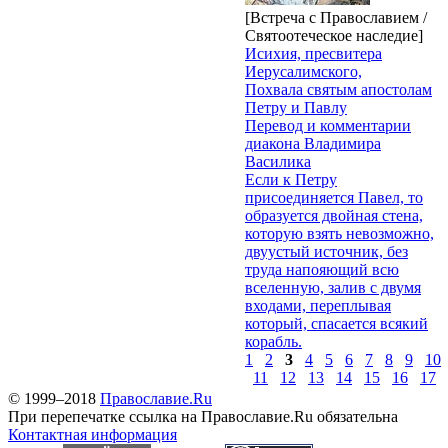
[Встреча с Православием /
Святоотеческое наследие]
Исихия, пресвитера
Иерусалимского,
Похвала святым апостолам
Петру и Павлу
Перевод и комментарии
диакона Владимира
Василика
Если к Петру
присоединяется Павел, то
образуется двойная стена,
которую взять невозможно,
двуустый источник, без
труда напояющий всю
вселенную, залив с двумя
входами, переплывая
который, спасается всякий
корабль.
1
2
3
4
5
6
7
8
9
10
11
12
13
14
15
16
17
© 1999–2018
Православие.Ru
При перепечатке ссылка на Православие.Ru обязательна
Контактная информация