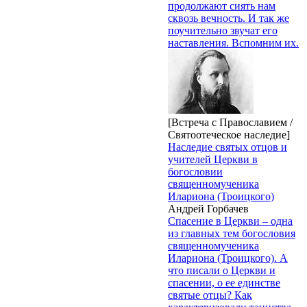
продолжают сиять нам
сквозь вечность. И так же
поучительно звучат его
наставления. Вспомним их.
[Встреча с Православием /
Святоотеческое наследие]
Наследие святых отцов и
учителей Церкви в
богословии
священномученика
Илариона (Троицкого)
Андрей Горбачев
Спасение в Церкви – одна
из главных тем богословия
священномученика
Илариона (Троицкого). А
что писали о Церкви и
спасении, о ее единстве
святые отцы? Как