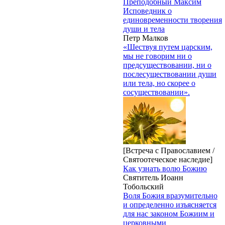
Преподобный Максим
Исповедник о
единовременности творения
души и тела
Петр Малков
«Шествуя путем царским,
мы не говорим ни о
предсуществовании, ни о
послесуществовании души
или тела, но скорее о
сосуществовании».
[Встреча с Православием /
Святоотеческое наследие]
Как узнать волю Божию
Святитель Иоанн
Тобольский
Воля Божия вразумительно
и определенно изъясняется
для нас законом Божиим и
церковными