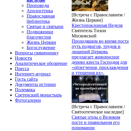
наследие
Проповеди
Апологетика
[Встреча с Православием /
Православная
Жизнь Церкви]
библиотека
Крестопоклонная Неделя
Святые и святыни
Святитель Тихон
Подвижники
Московский
благочестия
Проходящим во время поста
Жизнь Церкви
путь подвигов, трудов и
Богослужение
лишений Церковь
Вопросы священнику
предлагает живоносное
Новости
дерево креста Господня для
Аналитическое обозрение
«облегчения, прохлаждения
Пресса
и утешения их».
Интернет-журнал
Гость сайта
Документы истории
Полемика
Сретенский монастырь
Фотогалереи
[Встреча с Православием /
Святоотеческое наследие]
Святые отцы о Великом
посте и правильном его
понимании