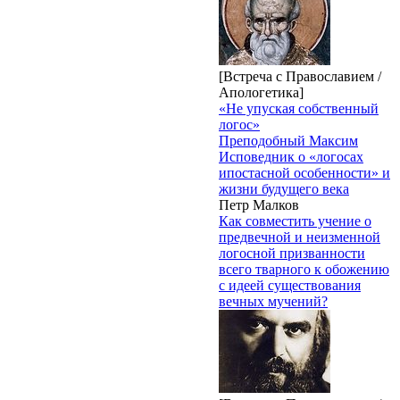
[Встреча с Православием /
Апологетика]
«Не упуская собственный
логос»
Преподобный Максим
Исповедник о «логосах
ипостасной особенности» и
жизни будущего века
Петр Малков
Как совместить учение о
предвечной и неизменной
логосной призванности
всего тварного к обожению
с идеей существования
вечных мучений?