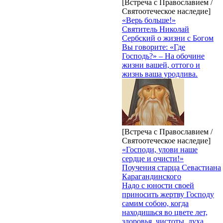
[Встреча с Православием /
Святоотеческое наследие]
«Верь больше!»
Святитель Николай
Сербский о жизни с Богом
Вы говорите: «Где
Господь?» – На обочине
жизни вашей, оттого и
жизнь ваша уродлива.
[Встреча с Православием /
Святоотеческое наследие]
«Господи, улови наше
сердце и очисти!»
Поучения старца Севастиана
Карагандинского
Надо с юности своей
приносить жертву Господу
самим собою, когда
находишься во цвете лет,
здоровья, чистоты, духа