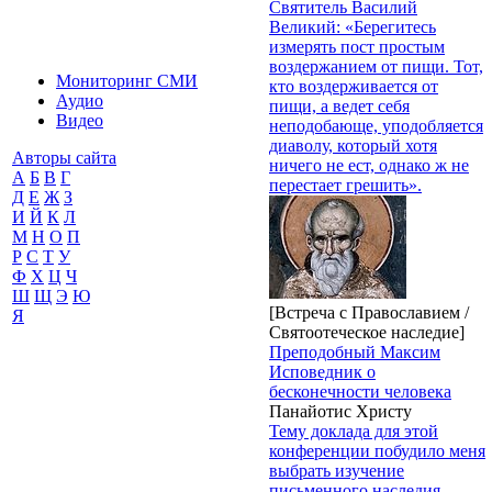
Святитель Василий
Великий: «Берегитесь
измерять пост простым
воздержанием от пищи. Тот,
Мониторинг СМИ
кто воздерживается от
Аудио
пищи, а ведет себя
Видео
неподобающе, уподобляется
диаволу, который хотя
Авторы сайта
ничего не ест, однако ж не
А
Б
В
Г
перестает грешить».
Д
Е
Ж
З
И
Й
К
Л
М
Н
О
П
Р
С
Т
У
Ф
Х
Ц
Ч
Ш
Щ
Э
Ю
[Встреча с Православием /
Я
Святоотеческое наследие]
Преподобный Максим
Исповедник о
бесконечности человека
Панайотис Христу
Тему доклада для этой
конференции побудило меня
выбрать изучение
письменного наследия