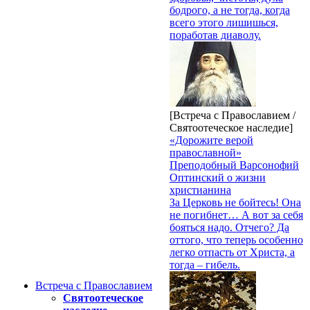
бодрого, а не тогда, когда
всего этого лишишься,
поработав диаволу.
[Встреча с Православием /
Святоотеческое наследие]
«Дорожите верой
православной»
Преподобный Варсонофий
Оптинский о жизни
христианина
За Церковь не бойтесь! Она
не погибнет… А вот за себя
бояться надо. Отчего? Да
оттого, что теперь особенно
легко отпасть от Христа, а
тогда – гибель.
Встреча с Православием
Святоотеческое