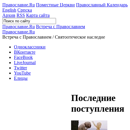
Православие.Ru
Поместные Церкви
Православный Календарь
English
Српска
Архив
RSS
Карта сайта
Православие.Ru
Встреча с Православием
Православие.Ru
Встреча с Православием / Святоотеческое наследие
Одноклассники
ВКонтакте
FaceBook
LiveJournal
Twitter
YouTube
Елицы
Последние
поступления