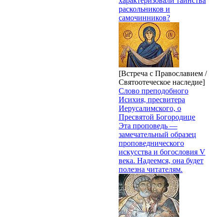
характеризовали таинства
раскольников и
самочинников?
[Встреча с Православием /
Святоотеческое наследие]
Слово преподобного
Исихия, пресвитера
Иерусалимского, о
Пресвятой Богородице
Эта проповедь —
замечательный образец
проповеднического
искусства и богословия V
века. Надеемся, она будет
полезна читателям.