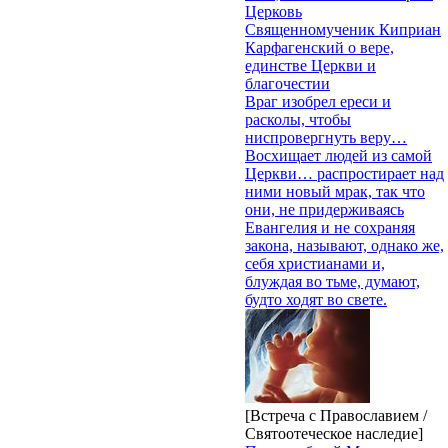
Церковь
Священномученик Киприан
Карфагенский о вере,
единстве Церкви и
благочестии
Враг изобрел ереси и
расколы, чтобы
ниспровергнуть веру…
Восхищает людей из самой
Церкви… распростирает над
ними новый мрак, так что
они, не придерживаясь
Евангелия и не сохраняя
закона, называют, однако же,
себя христианами и,
блуждая во тьме, думают,
будто ходят во свете.
[Встреча с Православием /
Святоотеческое наследие]