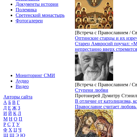
Документы истории
Полемика
Сретенский монастырь
Фотогалереи
[Встреча с Православием / С
Оптинские старцы и их изре
Старец Амвросий поучал: «Мы
непрестанно вверх стремится
Мониторинг СМИ
Аудио
[Встреча с Православием / С
Видео
Ступени любви
Протоиерей Думитру Стэнил
Авторы сайта
В отличие от католицизма, к
А
Б
В
Г
Православие считает любовь
Д
Е
Ж
З
И
Й
К
Л
М
Н
О
П
Р
С
Т
У
Ф
Х
Ц
Ч
Ш
Щ
Э
Ю