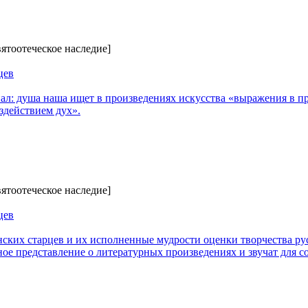
вятоотеческое наследие]
цев
л: душа наша ищет в произведениях искусства «выражения в п
оздействием дух».
вятоотеческое наследие]
цев
ских старцев и их исполненные мудрости оценки творчества ру
ное представление о литературных произведениях и звучат для 