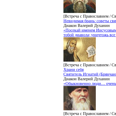
[Встреча с Православием / С
Невидимая брань: советы свя
Диакон Валерий Духанин
«Посекай именем Иисусовым…
тобой диавола; уничтожь все
[Встреча с Православием / С
Храни себя
Святитель Игнатий (Брянчан
Диакон Валерий Духанин
«Обыкновенно люди… очень м
[Встреча с Православием / С