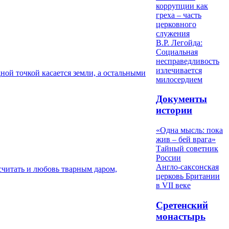
коррупции как
греха – часть
церковного
служения
В.Р. Легойда:
Социальная
несправедливость
излечивается
ной точкой касается земли, а остальными
милосердием
Документы
истории
«Одна мысль: пока
жив – бей врага»
Тайный советник
России
Англо-саксонская
считать и любовь тварным даром,
церковь Британии
в VII веке
Сретенский
монастырь