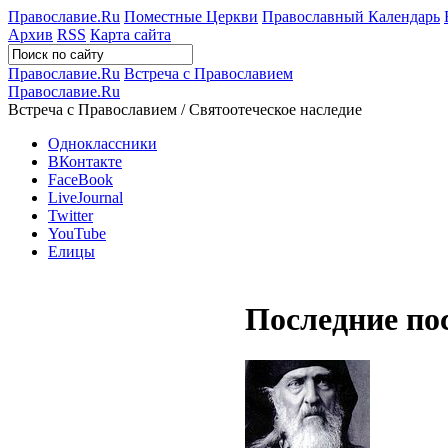
Православие.Ru
Поместные Церкви
Православный Календарь
Архив
RSS
Карта сайта
Православие.Ru
Встреча с Православием
Православие.Ru
Встреча с Православием / Святоотеческое наследие
Одноклассники
ВКонтакте
FaceBook
LiveJournal
Twitter
YouTube
Елицы
Последние по