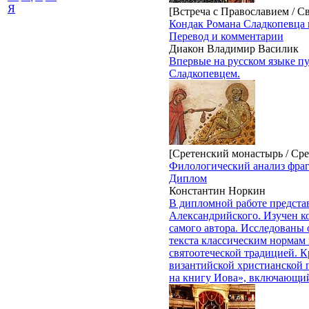
Я
[Встреча с Православием / С
Кондак Романа Сладкопевца
Перевод и комментарии
Диакон Владимир Василик
Впервые на русском языке п
Сладкопевцем.
[Сретенский монастырь / Сре
Филологический анализ фра
Диплом
Константин Норкин
В дипломной работе предста
Александрийского. Изучен ко
самого автора. Исследованы 
текста классическим нормам 
святоотеческой традицией. К
византийской христианской 
на книгу Иова», включающий 