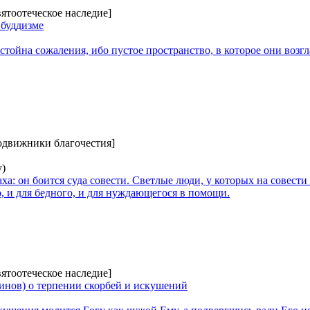
вятоотеческое наследие]
 буддизме
стойна сожаления, ибо пустое пространство, в которое они воз
Подвижники благочестия]
)
аха: он боится суда совести. Светлые люди, у которых на совести 
о, и для бедного, и для нуждающегося в помощи.
вятоотеческое наследие]
инов) о терпении скорбей и искушений