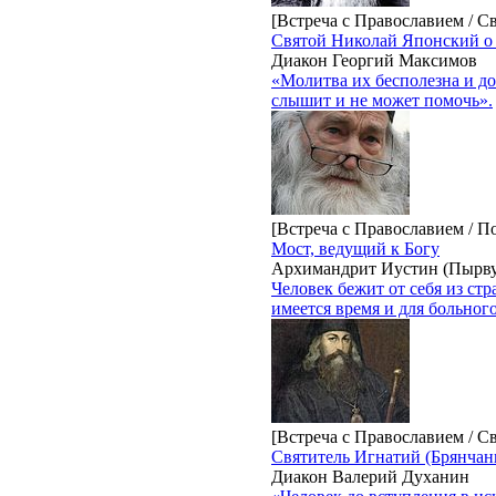
[Встреча с Православием / С
Святой Николай Японский о
Диакон Георгий Максимов
«Молитва их бесполезна и до
слышит и не может помочь».
[Встреча с Православием / 
Мост, ведущий к Богу
Архимандрит Иустин (Пырву
Человек бежит от себя из стр
имеется время и для больног
[Встреча с Православием / С
Святитель Игнатий (Брянчан
Диакон Валерий Духанин