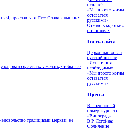
пенсии?
«Мы просто хотим
оставаться
тырей, прославляют Его: Слава в вышних
русскими»
Отелло в коротких
штанишках
Гость сайта
Церковный орган
русской поэзии
«Испытания
ку радоваться, летать… желать, чтобы все
необходимы»
«Мы просто хотим
оставаться
русскими»
Пресса
Вышел новый
номер журнала
«Виноград»
недовольство традициями Церкви, не
В.Р. Легойда:
Обличение