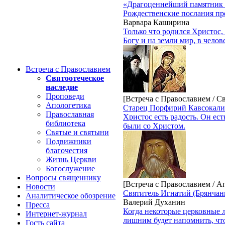
«Драгоценнейший памятник 
Рождественские послания п
Варвара Каширина
Только что родился Христос,
Богу и на земли мир, в челов
Встреча с Православием
Святоотеческое
наследие
Проповеди
[Встреча с Православием / С
Апологетика
Старец Порфирий Кавсокалив
Православная
Христос есть радость. Он ест
библиотека
были со Христом.
Святые и святыни
Подвижники
благочестия
Жизнь Церкви
Богослужение
Вопросы священнику
[Встреча с Православием / А
Новости
Святитель Игнатий (Брянчан
Аналитическое обозрение
Валерий Духанин
Пресса
Когда некоторые церковные 
Интернет-журнал
лишним будет напомнить, что
Гость сайта