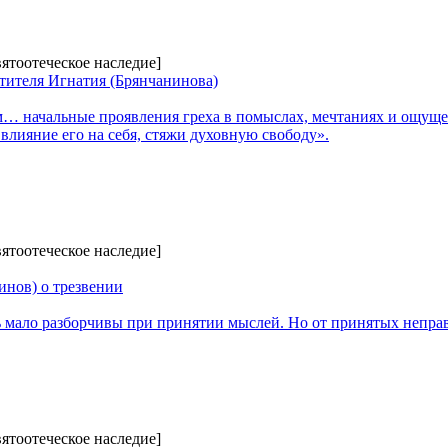
вятоотеческое наследие]
тителя Игнатия (Брянчанинова)
 начальные проявления греха в помыслах, мечтаниях и ощущен
 влияние его на себя, стяжи духовную свободу».
вятоотеческое наследие]
инов) о трезвении
ало разборчивы при принятии мыслей. Но от принятых неправ
вятоотеческое наследие]