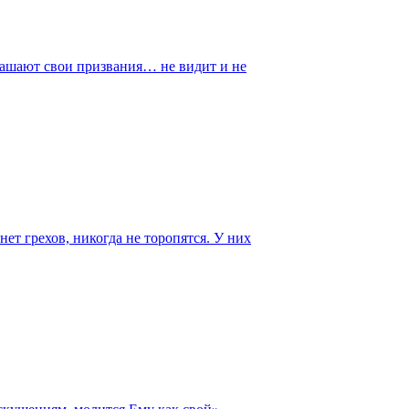
глашают свои призвания… не видит и не
нет грехов, никогда не торопятся. У них