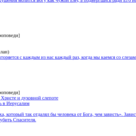
кушения молится Богу как чужой Ему, а подвергшись ради Его и
роповеди]
лан)
торяется с каждым из нас каждый раз, когда мы каемся со слезам
роповеди]
 Христе и духовной слепоте
ь в Иерусалим
ха, который так отдалял бы человека от Бога, чем зависть». За
убить Спасителя.