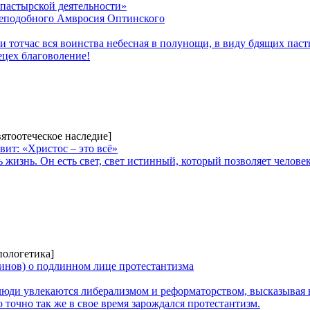
пастырской деятельности»
реподобного Амвросия Оптинского
 и тотчас вся воинства небесная в полунощи, в виду бдящих пас
ецех благоволение!
вятоотеческое наследие]
ит: «Христос – это всё»
ь жизнь. Он есть свет, свет истинный, который позволяет челове
пологетика]
инов) о подлинном лице протестантизма
люди увлекаются либерализмом и реформаторством, высказывая 
 точно так же в свое время зарождался протестантизм.