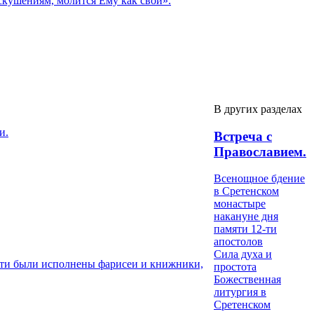
скушениям, молится Ему как свой».
В других разделах
и.
Встреча с
Православием.
Всенощное бдение
в Сретенском
монастыре
накануне дня
памяти 12-ти
апостолов
Сила духа и
висти были исполнены фарисеи и книжники,
простота
Божественная
литургия в
Сретенском