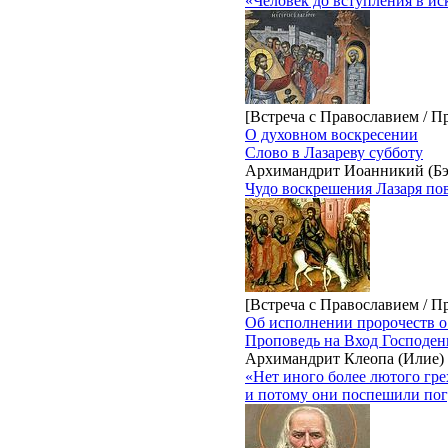
«Человек до вступления в ис
[Встреча с Православием / П
О духовном воскресении
Слово в Лазареву субботу
Архимандрит Иоанникий (Бэ
Чудо воскрешения Лазаря пов
[Встреча с Православием / П
Об исполнении пророчеств о
Проповедь на Вход Господен
Архимандрит Клеопа (Илие)
«Нет иного более лютого гре
и потому они поспешили пог