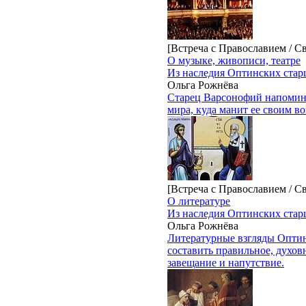
[Встреча с Православием / С
О музыке, живописи, театре
Из наследия Оптинских стар
Ольга Рожнёва
Старец Варсонофий напомина
мира, куда манит ее своим в
[Встреча с Православием / С
О литературе
Из наследия Оптинских стар
Ольга Рожнёва
Литературные взгляды Оптин
составить правильное, духов
завещание и напутствие.