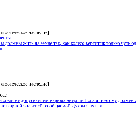
вятоотеческое наследие]
чения
 должны жить на земле так, как колесо вертится: только чуть од
».
вятоотеческое наследие]
оае
оторый не допускает нетварных энергий Бога и поэтому должен 
 нетварной энергией, сообщаемой Духом Святым.