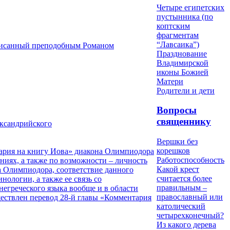
Четыре египетских
пустынника (по
коптским
фрагментам
“Лавсаика”)
аписанный преподобным Романом
Празднование
Владимирской
иконы Божией
Матери
Родители и дети
Вопросы
священнику
ксандрийского
Вершки без
корешков
тария на книгу Иова» диакона Олимпиодора
Работоспособность
ниях, а также по возможности – личность
Какой крест
а Олимпиодора, соответствие данного
считается более
нологии, а также ее связь со
правильным –
негреческого языка вообще и в области
православный или
ествлен перевод 28-й главы «Комментария
католический
четырехконечный?
Из какого дерева