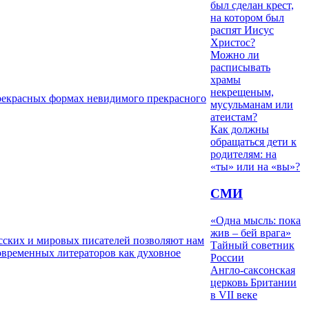
был сделан крест,
на котором был
распят Иисус
Христос?
Можно ли
расписывать
храмы
некрещеным,
рекрасных формах невидимого прекрасного
мусульманам или
атеистам?
Как должны
обращаться дети к
родителям: на
«ты» или на «вы»?
СМИ
«Одна мысль: пока
жив – бей врага»
сских и мировых писателей позволяют нам
Тайный советник
современных литераторов как духовное
России
Англо-саксонская
церковь Британии
в VII веке