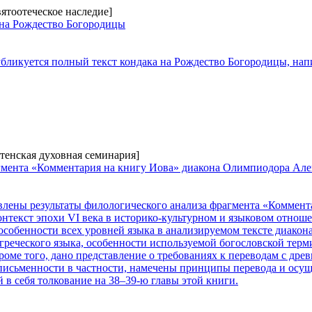
вятоотеческое наследие]
 на Рождество Богородицы
убликуется полный текст кондака на Рождество Богородицы, н
тенская духовная семинария]
гмента «Комментария на книгу Иова» диакона Олимпиодора Але
влены результаты филологического анализа фрагмента «Коммен
нтекст эпохи VI века в историко-культурном и языковом отноше
особенности всех уровней языка в анализируемом тексте диакон
греческого языка, особенности используемой богословской терми
роме того, дано представление о требованиях к переводам с древ
письменности в частности, намечены принципы перевода и осущ
в себя толкование на 38–39-ю главы этой книги.