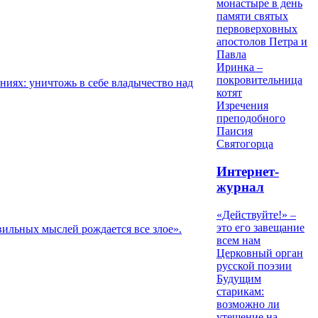
монастыре в день
памяти святых
первоверховных
апостолов Петра и
Павла
Иринка –
покровительница
иях: уничтожь в себе владычество над
котят
Изречения
преподобного
Паисия
Святогорца
Интернет-
журнал
«Действуйте!» –
это его завещание
ильных мыслей рождается все злое».
всем нам
Церковный орган
русской поэзии
Будущим
старикам:
возможно ли
утешение на