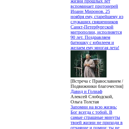
жизни прошлых лет
вспоминает протоиерей
Иоанн Миронов. 25
ноября ему, старейшему из
служащих священников
Санкт-Петербургской
митрополии, исполняется
90 лет. Поздравляем
батюшку с юбилеем и
желаем ему многая лета!
[Встреча с Православием /
Подвижники благочестия]
Давид и Голиаф
Алексей Слободской,
Ольга Толстая
Запомни на всю жизнь:
Бог всегда с тобой. В
самые страшные минуты
твоей жизни не приходи в
отчаяние и помни: ты не