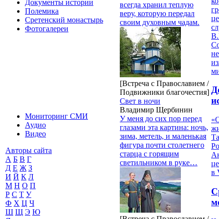
ко
Документы истории
всегда хранил теплую
гр
Полемика
веру, которую передал
це
Сретенский монастырь
своим духовным чадам.
с
Фотогалереи
В.
С
не
из
м
[Встреча с Православием /
Д
Подвижники благочестия]
и
Свет в ночи
Владимир Щербинин
Мониторинг СМИ
У меня до сих пор перед
«О
Аудио
глазами эта картина: ночь,
жи
Видео
зима, метель, и маленькая
Т
фигура почти столетнего
Р
Авторы сайта
старца с горящим
Ан
А
Б
В
Г
светильником в руке…
це
Д
Е
Ж
З
в 
И
Й
К
Л
М
Н
О
П
С
Р
С
Т
У
м
Ф
Х
Ц
Ч
Ш
Щ
Э
Ю
[Встреча с Православием /