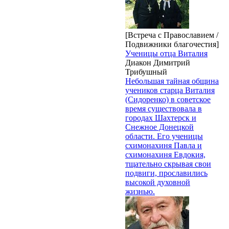
[Встреча с Православием /
Подвижники благочестия]
Ученицы отца Виталия
Диакон Димитрий
Трибушный
Небольшая тайная община
учеников старца Виталия
(Сидоренко) в советское
время существовала в
городах Шахтерск и
Снежное Донецкой
области. Его ученицы
схимонахиня Павла и
схимонахиня Евдокия,
тщательно скрывая свои
подвиги, прославились
высокой духовной
жизнью.