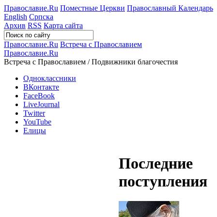
Православие.Ru
Поместные Церкви
Православный Календарь
English
Српска
Архив
RSS
Карта сайта
Православие.Ru
Встреча с Православием
Православие.Ru
Встреча с Православием / Подвижники благочестия
Одноклассники
ВКонтакте
FaceBook
LiveJournal
Twitter
YouTube
Елицы
Последние
поступления