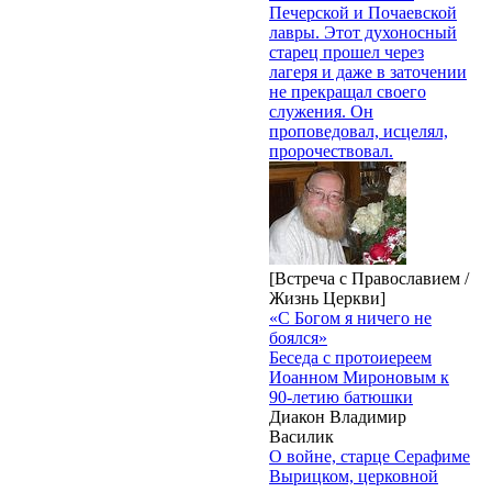
Печерской и Почаевской
лавры. Этот духоносный
старец прошел через
лагеря и даже в заточении
не прекращал своего
служения. Он
проповедовал, исцелял,
пророчествовал.
[Встреча с Православием /
Жизнь Церкви]
«С Богом я ничего не
боялся»
Беседа с протоиереем
Иоанном Мироновым к
90-летию батюшки
Диакон Владимир
Василик
О войне, старце Серафиме
Вырицком, церковной