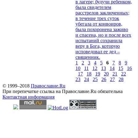
в лагере; будучи ребенком,
была свидетелем
расстрелов заключенных;
в течение трех суток
убегала от конвоиров,
была похоронена заживо
и спасена, но и после всех
испытаний сохранила
веру в Бога, которую
исповедовал ее дед –
священник.
1
2
3
4
5
6
7
8
9
10
11
12
13
14
15
16
17
18
19
20
21
22
23
24
25
26
27
28
© 1999–2018
Православие.Ru
При перепечатке ссылка на Православие.Ru обязательна
Контактная информация