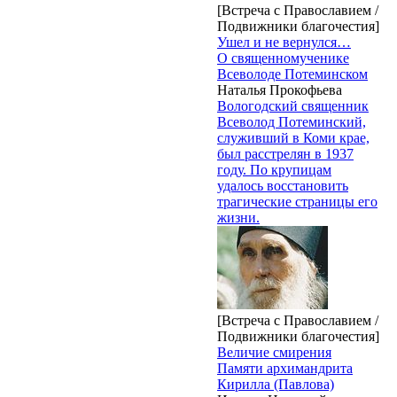
[Встреча с Православием /
Подвижники благочестия]
Ушел и не вернулся…
О священномученике
Всеволоде Потеминском
Наталья Прокофьева
Вологодский священник
Всеволод Потеминский,
служивший в Коми крае,
был расстрелян в 1937
году. По крупицам
удалось восстановить
трагические страницы его
жизни.
[Встреча с Православием /
Подвижники благочестия]
Величие смирения
Памяти архимандрита
Кирилла (Павлова)