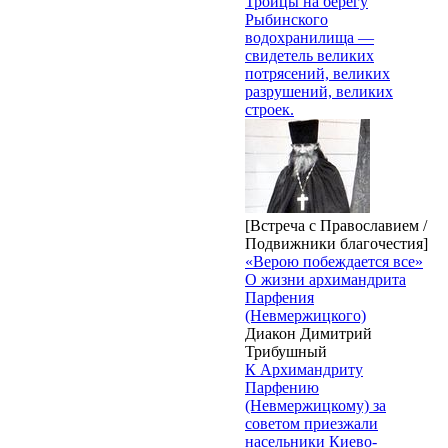
Троицы на берегу
Рыбинского
водохранилища —
свидетель великих
потрясений, великих
разрушений, великих
строек.
[Встреча с Православием /
Подвижники благочестия]
«Верою побеждается все»
О жизни архимандрита
Парфения
(Невмержицкого)
Диакон Димитрий
Трибушный
К Архимандриту
Парфению
(Невмержицкому) за
советом приезжали
насельники Киево-