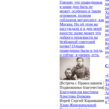
Говорят, что праведников
на
в наши дни быть не
ра
может, особенно в таком
Х
огромном, полном
М
соблазнов мегаполисе, как
ра
Москва. Но об этом же
х
рассуждали и в дни моей
н
юности: разве может что
му
доброго произрасти на
ат
безбожной советской
К
почве? Однако
об
праведники были и тогда,
ро
и сейчас, я уверен, есть.
«т
С
«О
жи
[Встреча с Православием /
Т
Подвижники благочестия]
Р
Благодаря им выстояла
Ан
Христова Церковь
це
Иерей Сергий Карамышев
в 
Храм Живоначальной