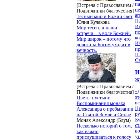
па
[Встреча с Православием /
п
Подвижники благочестия]
ап
Тесный мир и Божий свет
П
Юлия Кулакова
И
Мир тесен, и наши
п
встречи – в воле Божией.
ко
Мир широк – потому что
И
дорога за Богом уходит в
п
вечность.
П
Св
И
ж
[Встреча с Православием /
«Д
Подвижники благочестия]
эт
Цветы пустыни
вс
Воспоминания монаха
Ц
Александра о пребывании
ру
на Святой Земле и Синае
Б
Монах Александр (Блум)
ст
Несколько историй о том,
в
как важно
ут
прислушиваться к голосу