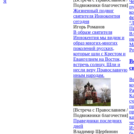
Я
Че
Подвижники благочестия]
пу
Жизненный подвиг
к
святителя Иннокентия
ф
сегодня
“Л
Игорь Романов
П
В образе святителя
В
Иннокентия мы видим и
и
образ многих-многих
М
поколений русских,
Ро
которые шли с Крестом и
Евангелием на Восток,
В
встречь солнцу. Шли и
с
несли веру Православную
иным народам.
Ве
к
Ра
Ка
сч
п
[Встреча с Православием /
п
Подвижники благочестия]
ка
Праведники последних
ч
дней
Из
Владимир Щербинин
бы