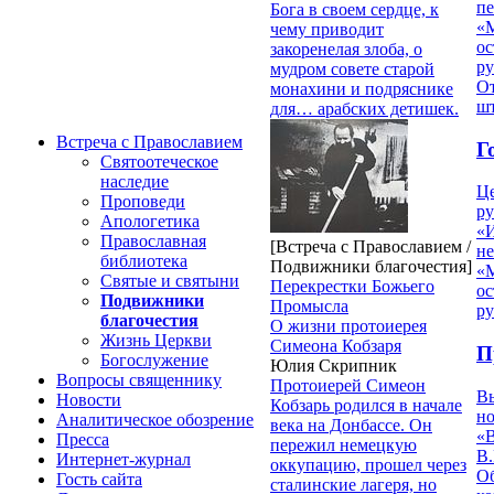
п
Бога в своем сердце, к
«
чему приводит
ос
закоренелая злоба, о
р
мудром совете старой
От
монахини и подряснике
ш
для… арабских детишек.
Встреча с Православием
Г
Святоотеческое
наследие
Ц
Проповеди
ру
Апологетика
«
Православная
[Встреча с Православием /
н
библиотека
Подвижники благочестия]
«
Святые и святыни
Перекрестки Божьего
ос
Подвижники
Промысла
р
благочестия
О жизни протоиерея
Жизнь Церкви
Симеона Кобзаря
П
Богослужение
Юлия Скрипник
Вопросы священнику
Протоиерей Симеон
В
Новости
Кобзарь родился в начале
но
Аналитическое обозрение
века на Донбассе. Он
«
Пресса
пережил немецкую
В.
Интернет-журнал
оккупацию, прошел через
О
Гость сайта
сталинские лагеря, но