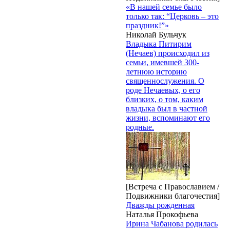
«В нашей семье было
только так: “Церковь – это
праздник!”»
Николай Бульчук
Владыка Питирим
(Нечаев) происходил из
семьи, имевшей 300-
летнюю историю
священнослужения. О
роде Нечаевых, о его
близких, о том, каким
владыка был в частной
жизни, вспоминают его
родные.
[Встреча с Православием /
Подвижники благочестия]
Дважды рожденная
Наталья Прокофьева
Ирина Чабанова родилась