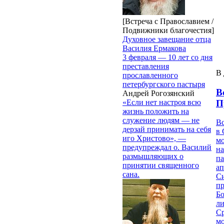
[Встреча с Православием /
Подвижники благочестия]
Духовное завещание отца
Василия Ермакова
3 февраля — 10 лет со дня
преставления
В 
прославленного
петербургского пастыря
В
Андрей Рогозянский
П
«Если нет настроя всю
жизнь положить на
служение людям — не
В
дерзай принимать на себя
в 
иго Христово», —
м
предупреждал о. Василий
на
размышляющих о
па
принятии священного
ап
сана.
Си
пр
Бо
ли
С
мо