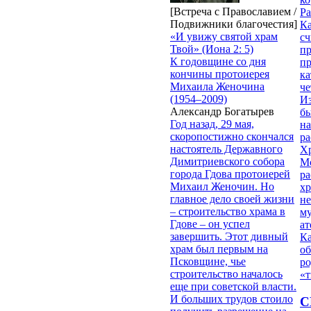
[Встреча с Православием /
Ра
Подвижники благочестия]
Ка
«И увижу святой храм
сч
Твой» (Иона 2: 5)
п
К годовщине со дня
п
кончины протоиерея
ка
Михаила Женочина
ч
(1954–2009)
Из
Александр Богатырев
бы
Год назад, 29 мая,
на
скоропостижно скончался
ра
настоятель Державного
Х
Димитриевского собора
М
города Гдова протоиерей
ра
Михаил Женочин. Но
х
главное дело своей жизни
н
– строительство храма в
му
Гдове – он успел
ат
завершить. Этот дивный
К
храм был первым на
об
Псковщине, чье
ро
строительство началось
«т
еще при советской власти.
И больших трудов стоило
С