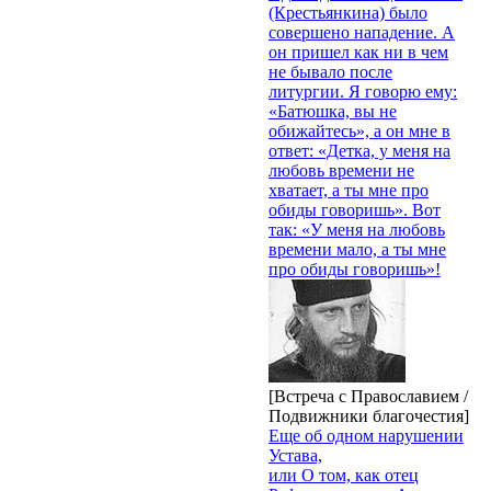
(Крестьянкина) было
совершено нападение. А
он пришел как ни в чем
не бывало после
литургии. Я говорю ему:
«Батюшка, вы не
обижайтесь», а он мне в
ответ: «Детка, у меня на
любовь времени не
хватает, а ты мне про
обиды говоришь». Вот
так: «У меня на любовь
времени мало, а ты мне
про обиды говоришь»!
[Встреча с Православием /
Подвижники благочестия]
Еще об одном нарушении
Устава,
или О том, как отец