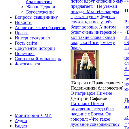
потом вдруг спокойно ему
благочестия
предлагает: «Не уезжай
Жизнь Церкви
П
никуда. Мы тебе найдем
Богослужение
здесь матушку, будешь
Вопросы священнику
В
служить, и все у тебя
Новости
но
будет хорошо. А потом
Аналитическое обозрение
«
будет очень интересно!» –
Пресса
В.
вот такие слова сказал
Интернет-журнал
О
владыка Иосиф моему
Гость сайта
ко
брату.
Документы истории
гр
Полемика
це
Сретенский монастырь
с
Фотогалереи
В.
С
не
[Встреча с Православием /
из
Подвижники благочестия]
м
О патриархе Пимене
Дмитрий Сафонов
Д
Патриарх Пимен
и
внутренне всегда был
наедине с Богом. Он
Мониторинг СМИ
«О
говорил: «Что такое
Аудио
жи
духовное совершенство?
Видео
Т