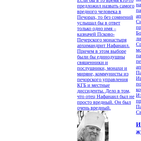
Если бы в то время кто-то
на
предложил назвать самого
па
вредного человека в
ап
Печорах, то без сомнений
Си
услышал бы в ответ
пр
только одно имя –
Бо
казначей Псково-
ли
Печерского монастыря
С
архимандрит Нафанаил.
мо
Причем в этом выборе
па
были бы единодушны
п
священники и
ап
послушники, монахи и
П
миряне, коммунисты из
И
печорского управления
п
КГБ и местные
ко
диссиденты. Дело в том,
И
что отец Нафанаил был не
п
просто вредный. Он был
П
очень вредный.
Св
И
ж