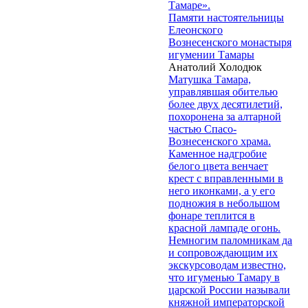
Тамаре».
Памяти настоятельницы
Елеонского
Вознесенского монастыря
игумении Тамары
Анатолий Холодюк
Матушка Тамара,
управлявшая обителью
более двух десятилетий,
похоронена за алтарной
частью Спасо-
Вознесенского храма.
Каменное надгробие
белого цвета венчает
крест с вправленными в
него иконками, а у его
подножия в небольшом
фонаре теплится в
красной лампаде огонь.
Немногим паломникам да
и сопровождающим их
экскурсоводам известно,
что игуменью Тамару в
царской России называли
княжной императорской