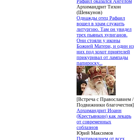
Рафаил оказался Ангелом
Архимандрит Тихон
(Шевкунов)
Однажды отец Рафаил
вошел в храм служить
литургию. Там он увидел
трех пьяных хулиганов.
Они стояли у иконы
Божией Матери, и один из
них под хохот приятелей
прикуривал от лампады
папироску...
[Встреча с Православием /
Подвижники благочестия]
Архимандрит Иоанн
(Крестьянкин) как лекарь
от современных
соблазнов
Юрий Максимов
Противоядием от всех