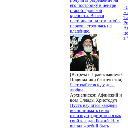
получить разрешение на
его постройку в центре
«О
старой Гдовской
жи
крепости. Власти
Т
настаивали на том, чтобы
Р
церковь строилась на
Ан
кладбище.
це
в 
[Встреча с Православием /
Подвижники благочестия]
Расточайте всюду дела
любви
Архиепископ Афинский и
всея Эллады Христодул
Пусть научится каждый
воспринимать свою
отчизну, традицию и язык
свой как дар Божий. Нам
выпал жребий быть