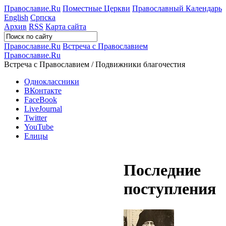
Православие.Ru
Поместные Церкви
Православный Календарь
English
Српска
Архив
RSS
Карта сайта
Православие.Ru
Встреча с Православием
Православие.Ru
Встреча с Православием / Подвижники благочестия
Одноклассники
ВКонтакте
FaceBook
LiveJournal
Twitter
YouTube
Елицы
Последние
поступления