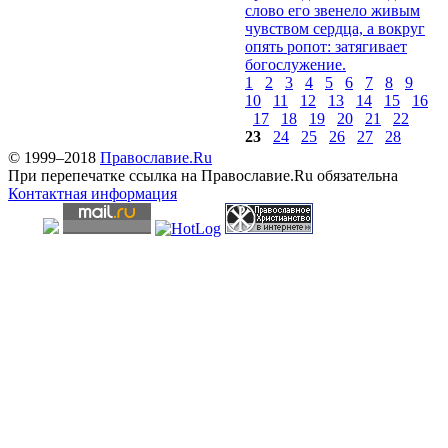
слово его звенело живым
чувством сердца, а вокруг
опять ропот: затягивает
богослужение.
1
2
3
4
5
6
7
8
9
10
11
12
13
14
15
16
17
18
19
20
21
22
23
24
25
26
27
28
© 1999–2018
Православие.Ru
При перепечатке ссылка на Православие.Ru обязательна
Контактная информация