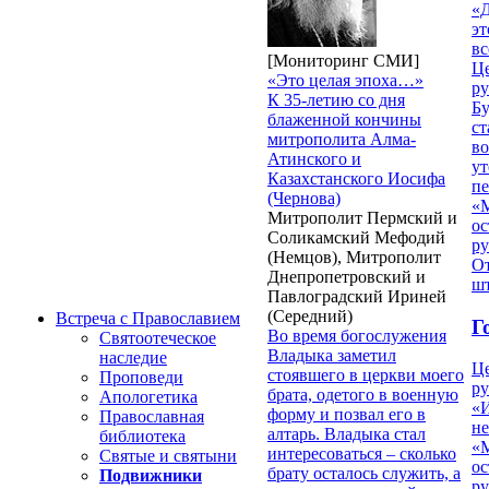
«Д
эт
вс
[Мониторинг СМИ]
Ц
«Это целая эпоха…»
ру
К 35-летию со дня
Б
блаженной кончины
ст
митрополита Алма-
в
Атинского и
ут
Казахстанского Иосифа
п
(Чернова)
«
Митрополит Пермский и
ос
Соликамский Мефодий
р
(Немцов), Митрополит
От
Днепропетровский и
ш
Павлоградский Ириней
(Середний)
Встреча с Православием
Г
Во время богослужения
Святоотеческое
Владыка заметил
наследие
Ц
стоявшего в церкви моего
Проповеди
ру
брата, одетого в военную
Апологетика
«
форму и позвал его в
Православная
н
алтарь. Владыка стал
библиотека
«
интересоваться – сколько
Святые и святыни
ос
брату осталось служить, а
Подвижники
р