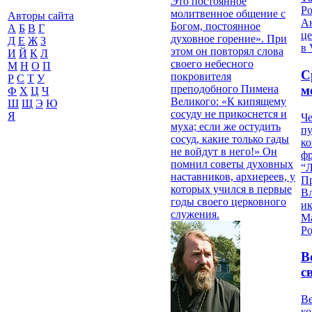
Это постоянное
Р
молитвенное общение с
Авторы сайта
Ан
Богом, постоянное
А
Б
В
Г
це
духовное горение». При
Д
Е
Ж
З
в 
этом он повторял слова
И
Й
К
Л
своего небесного
М
Н
О
П
С
покровителя
Р
С
Т
У
преподобного Пимена
м
Ф
Х
Ц
Ч
Великого: «К кипящему
Ш
Щ
Э
Ю
сосуду не прикоснется и
Я
Че
муха; если же остудить
пу
сосуд, какие только гады
к
не войдут в него!» Он
ф
помнил советы духовных
“Л
наставников, архиереев, у
П
которых учился в первые
В
годы своего церковного
и
служения.
М
Ро
В
с
Ве
к