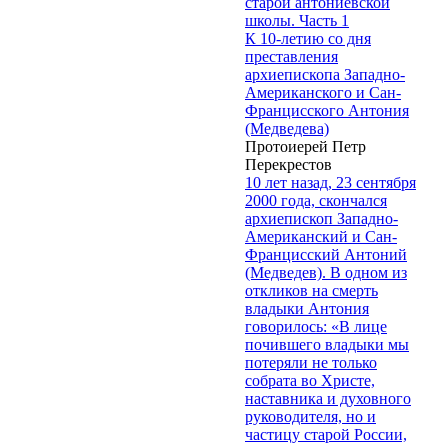
старой антониевской
школы. Часть 1
К 10-летию со дня
преставления
архиепископа Западно-
Американского и Сан-
Францисского Антония
(Медведева)
Протоиерей Петр
Перекрестов
10 лет назад, 23 сентября
2000 года, скончался
архиепископ Западно-
Американский и Сан-
Францисский Антоний
(Медведев). В одном из
откликов на смерть
владыки Антония
говорилось: «В лице
почившего владыки мы
потеряли не только
собрата во Христе,
наставника и духовного
руководителя, но и
частицу старой России,