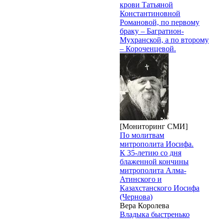
крови Татьяной
Константиновной
Романовой, по первому
браку – Багратион-
Мухранской, а по второму
– Короченцевой.
[Мониторинг СМИ]
По молитвам
митрополита Иосифа.
К 35-летию со дня
блаженной кончины
митрополита Алма-
Атинского и
Казахстанского Иосифа
(Чернова)
Вера Королева
Владыка быстренько