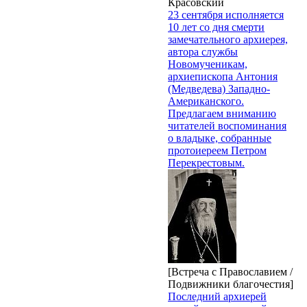
Красовский
23 сентября исполняется
10 лет со дня смерти
замечательного архиерея,
автора службы
Новомученикам,
архиепископа Антония
(Медведева) Западно-
Американского.
Предлагаем вниманию
читателей воспоминания
о владыке, собранные
протоиереем Петром
Перекрестовым.
[Встреча с Православием /
Подвижники благочестия]
Последний архиерей