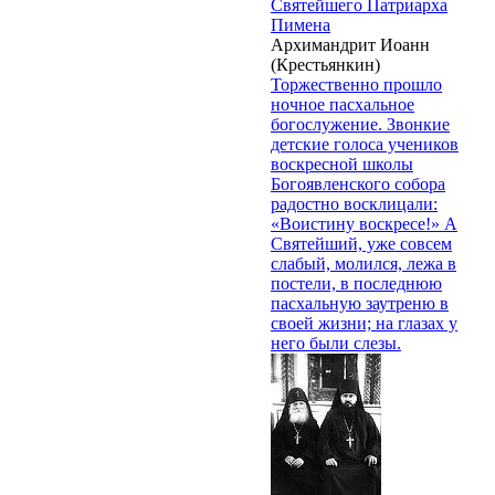
Святейшего Патриарха
Пимена
Архимандрит Иоанн
(Крестьянкин)
Торжественно прошло
ночное пасхальное
богослужение. Звонкие
детские голоса учеников
воскресной школы
Богоявленского собора
радостно восклицали:
«Воистину воскресе!» А
Святейший, уже совсем
слабый, молился, лежа в
постели, в последнюю
пасхальную заутреню в
своей жизни; на глазах у
него были слезы.