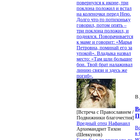
повернулся к иконе, три
поклона положил и встал
на коленочки перед Нею.
Долго что-то потихоньку
говорил, потом опять –
три поклона положил, и
поднялся. Поворачивается
к маме и говорит: «Марья
Петровна, поминай его за
упокой». Владыка назвал
место: «Там шли большие
бои. Твой брат налаживал
линию связи и здесь же
погиб».
В 
В
[Встреча с Православием /
П
Подвижники благочестия]
Вредный отец Нафанаил
В
Архимандрит Тихон
в 
(Шевкунов)
м