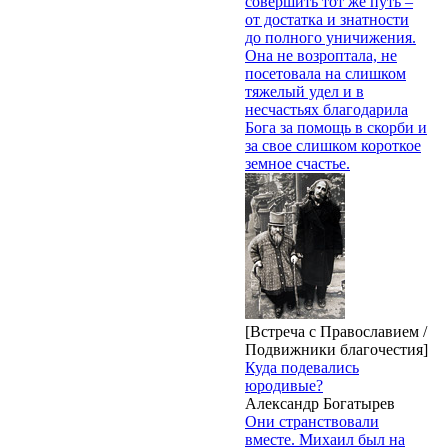
совершить тот же путь –
от достатка и знатности
до полного уничижения.
Она не возроптала, не
посетовала на слишком
тяжелый удел и в
несчастьях благодарила
Бога за помощь в скорби и
за свое слишком короткое
земное счастье.
[Встреча с Православием /
Подвижники благочестия]
Куда подевались
юродивые?
Александр Богатырев
Они странствовали
вместе. Михаил был на