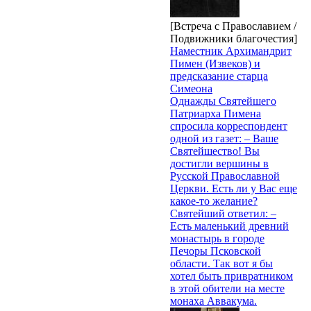
[Встреча с Православием /
Подвижники благочестия]
Наместник Архимандрит
Пимен (Извеков) и
предсказание старца
Симеона
Однажды Святейшего
Патриарха Пимена
спросила корреспондент
одной из газет: – Ваше
Святейшество! Вы
достигли вершины в
Русской Православной
Церкви. Есть ли у Вас еще
какое-то желание?
Святейший ответил: –
Есть маленький древний
монастырь в городе
Печоры Псковской
области. Так вот я бы
хотел быть привратником
в этой обители на месте
монаха Аввакума.