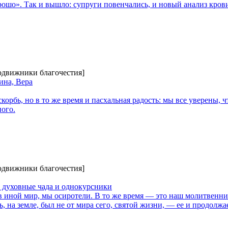
орошо». Так и вышло: супруги повенчались, и новый анализ крови
Подвижники благочестия]
ина, Вера
скорбь, но в то же время и пасхальная радость: мы все уверены, 
ого.
Подвижники благочестия]
 духовные чада и однокурсники
в иной мир, мы осиротели. В то же время — это наш молитвенни
 на земле, был не от мира сего, святой жизни, — ее и продолжае