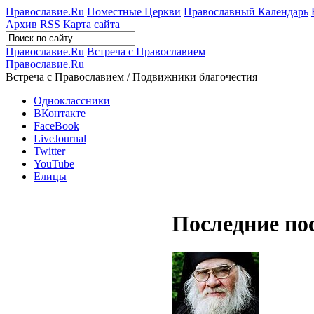
Православие.Ru
Поместные Церкви
Православный Календарь
Архив
RSS
Карта сайта
Православие.Ru
Встреча с Православием
Православие.Ru
Встреча с Православием / Подвижники благочестия
Одноклассники
ВКонтакте
FaceBook
LiveJournal
Twitter
YouTube
Елицы
Последние по