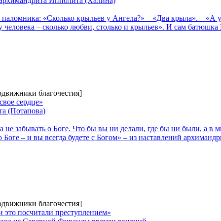
 архимандрита Ипполита (Халина)
паломника: «Сколько крыльев у Ангела?» – «Два крыла». – «А у
 у человека – сколько любви, столько и крыльев». И сам батюшк
Подвижники благочестия]
свое сердце»
а (Потапова)
а не забывать о Боге. Что бы вы ни делали, где бы ни были, а в м
о Боге – и вы всегда будете с Богом» – из наставлений архиманд
Подвижники благочестия]
и это посчитали преступлением»