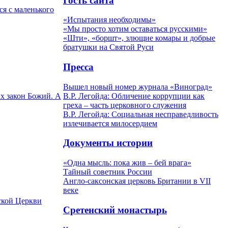
Гость сайта
ся с маленького
«Испытания необходимы»
«Мы просто хотим оставаться русскими»
«Шти», «боршт», злющие комары и добрые
братушки на Святой Руси
Пресса
Вышел новый номер журнала «Виноград»
В.Р. Легойда: Обличение коррупции как
х закон Божий. А
греха – часть церковного служения
В.Р. Легойда: Социальная несправедливость
излечивается милосердием
Документы истории
«Одна мысль: пока жив – бей врага»
Тайный советник России
Англо-саксонская церковь Британии в VII
веке
сской Церкви
Сретенский монастырь