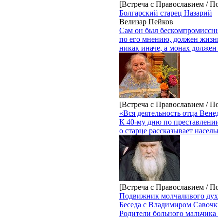
[Встреча с Православием / 
Болгарский старец Назарий
Велизар Пейков
Сам он был бескомпромиссны
по его мнению, должен жизн
никак иначе, а монах должен 
[Встреча с Православием / 
«Вся деятельность отца Вен
К 40-му дню по преставлени
о старце рассказывает насел
[Встреча с Православием / 
Подвижник молчаливого дух
Беседа с Владимиром Савочк
Родители больного мальчика 