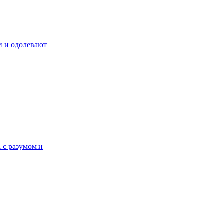
и и одолевают
а с разумом и