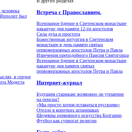
В других разделах
 человека
Встреча с Православием.
а Ипполит был
Всенощное бдение в Сретенском монастыре
накануне дня памяти 12-ти апостолов
Сила духа и простота
Божественная литургия в Сретенском
монастыре в день памяти святых
первоверховных апостолов Петра и Павла
Изречения преподобного Паисия Святогорца
Всенощное бдение в Сретенском монастыре
накануне дня памяти святых
первоверховных апостолов Петра и Павла
ыслях, в сердце
рита Модеста
Интернет-журнал
Будущим старикам: возможно ли утешение
на пенсии?
«Мы просто хотим оставаться русскими»
Отелло в коротких штанишках
Шедевры церковного искусства Болгарии
Футбол как суррогат религии