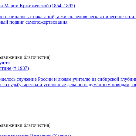
ки Марии Кржижевской (1854–1892)
о начиналось с наказаний, а жизнь человеческая ничего не стоил
ный подвиг самопожертвования.
Подвижники благочестия]
туют»
тине († 1937)
иделось служение России и людям учителю из сибирской глуби
его судьбу: аресты и уголовные дела по надуманным поводам, тю
.
Подвижники благочестия]