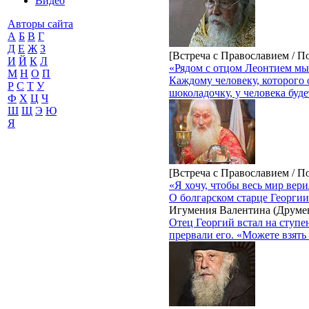
Видео
Авторы сайта
А
Б
В
Г
Д
Е
Ж
З
[Встреча с Православием / 
И
Й
К
Л
«Рядом с отцом Леонтием мы
М
Н
О
П
Каждому человеку, которого 
Р
С
Т
У
шоколадочку, у человека буде
Ф
Х
Ц
Ч
Ш
Щ
Э
Ю
Я
[Встреча с Православием / 
«Я хочу, чтобы весь мир вери
О болгарском старце Георги
Игумения Валентина (Друме
Отец Георгий встал на ступен
прервали его. «Можете взять 