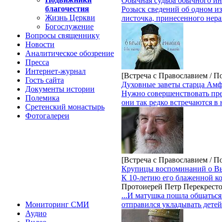
Обычная судьба обычного и
благочестия
Розыск сведений об одном из
Жизнь Церкви
листочка, принесенного не
Богослужение
Вопросы священнику
Новости
Аналитическое обозрение
Пресса
Интернет-журнал
[Встреча с Православием / 
Гость сайта
Духовные заветы старца Амф
Документы истории
Нужно совершенствовать пре
Полемика
они так редко встречаются в 
Сретенский монастырь
Фотогалереи
[Встреча с Православием / 
Крупицы воспоминаний о В
К 10-летию его блаженной 
Протоиерей Петр Перекрест
...И матушка пошла общаться
отправился укладывать дете
Мониторинг СМИ
Аудио