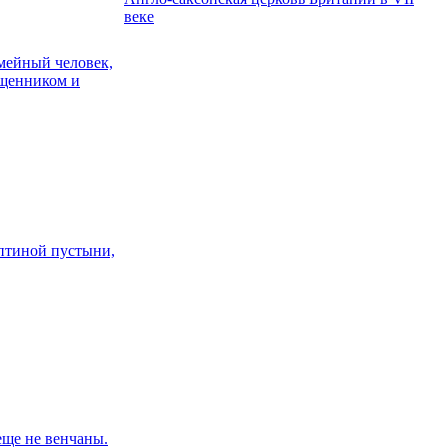
веке
мейный человек,
ященником и
Оптиной пустыни,
еще не венчаны.