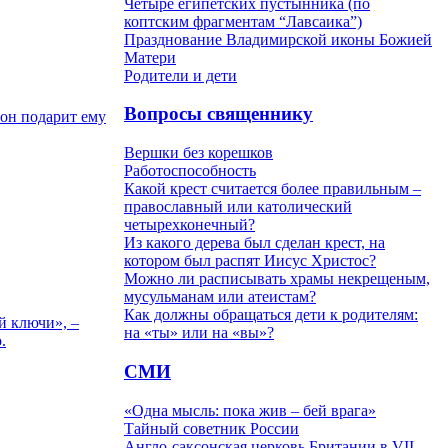
Четыре египетских пустынника (по
коптским фрагментам “Лавсаика”)
Празднование Владимирской иконы Божией
Матери
Родители и дети
Вопросы священнику
 он подарит ему
Вершки без корешков
Работоспособность
Какой крест считается более правильным –
православный или католический
четырехконечный?
Из какого дерева был сделан крест, на
котором был распят Иисус Христос?
Можно ли расписывать храмы некрещеным,
мусульманам или атеистам?
Как должны обращаться дети к родителям:
й ключи», –
на «ты» или на «вы»?
.
СМИ
«Одна мысль: пока жив – бей врага»
Тайный советник России
Англо-саксонская церковь Британии в VII