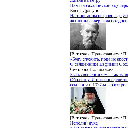
Жизнь на ветру
Памяти сахалинской акушер
Елена Драгунова
На тюремном острове, где утр
женщина совершала ежеднев
[Встреча с Православием / 
«Буду служить, пока не арес
О священнике Евфимии Обол
Светлана Поливанова
Быть священником – таким в
Оболтину. И оно определило 
ссылки и в 1937-м – расстрел
[Встреча с Православием / 
Исполин духа