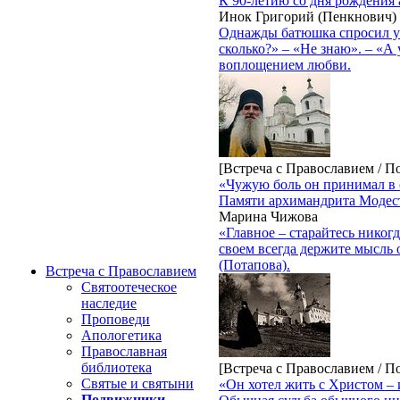
К 90-летию со дня рождения
Инок Григорий (Пенкнович)
Однажды батюшка спросил у 
сколько?» – «Не знаю». – «А
воплощением любви.
[Встреча с Православием / 
«Чужую боль он принимал в 
Памяти архимандрита Модест
Марина Чижова
«Главное – старайтесь никогд
своем всегда держите мысль 
(Потапова).
Встреча с Православием
Святоотеческое
наследие
Проповеди
Апологетика
Православная
библиотека
[Встреча с Православием / 
Святые и святыни
«Он хотел жить с Христом – 
Подвижники