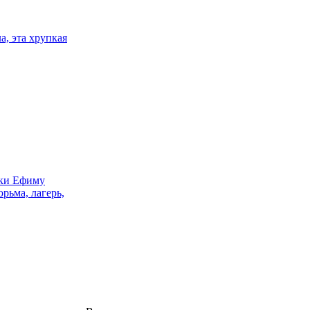
а, эта хрупкая
нки Ефиму
рьма, лагерь,