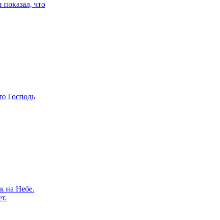
 показал, что
что Господь
к на Небе.
т.