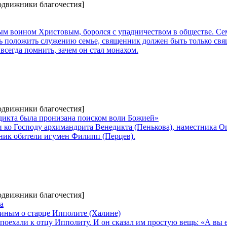
Подвижники благочестия]
м воином Христовым, боролся с упадничеством в обществе. Се
ь положить служению семье, священник должен быть только св
всегда помнить, зачем он стал монахом.
Подвижники благочестия]
едикта была пронизана поиском воли Божией»
и ко Господу архимандрита Венедикта (Пенькова), наместника 
ьник обители игумен Филипп (Перцев).
Подвижники благочестия]
а
иным о старце Ипполите (Халине)
поехали к отцу Ипполиту. И он сказал им простую вещь: «А вы 