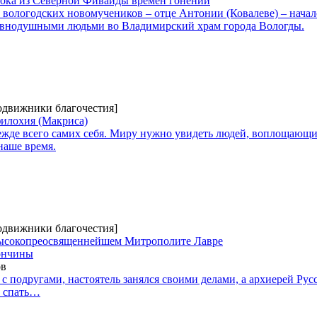
нока из Северной Фиваиды времен гонений
 вологодских новомучеников – отце Антонии (Ковалеве) – начал
равнодушными людьми во Владимирский храм города Вологды.
Подвижники благочестия]
илохия (Макриса)
жде всего самих себя. Миру нужно увидеть людей, воплощающи
наше время.
Подвижники благочестия]
ысокопреосвященнейшем Митрополите Лавре
кончины
ов
 с подругами, настоятель занялся своими делами, а архиерей Ру
й спать…