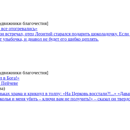
Подвижники благочестия]
 все отогревались»
он встречал, отец Леонтий старался подарить шоколадочку. Если
т улыбочка, и диавол не будет его шибко цеплять.
Подвижники благочестия]
л в Бога!»
и Пейчеве
ва)
ьках храма и крикнул в толпу: «На Церковь восстали?!...» «Дава
колья и меня убить – ключи вам не получить!» – сказал он твердо