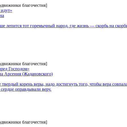
Подвижники благочестия]
 идут»
на
ше лепится тот горемычный народ, где жизнь — скорбь на скорб
Подвижники благочестия]
пред Господом»
па Арсения (Жадановского)
 твердый корень веры, надо достигнуть того, чтобы вера совпал
 сердце оправдывали веру.
Подвижники благочестия]