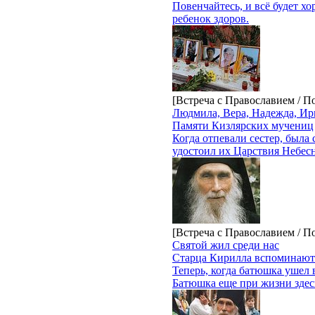
Повенчайтесь, и всё будет х
ребенок здоров.
[Встреча с Православием / 
Людмила, Вера, Надежда, Ир
Памяти Кизлярских мучениц
Когда отпевали сестер, была 
удостоил их Царствия Небесн
[Встреча с Православием / 
Святой жил среди нас
Старца Кирилла вспоминают
Теперь, когда батюшка ушел 
Батюшка еще при жизни здесь,