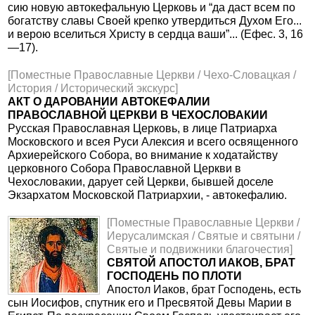
сию новую автокефальную Церковь и “да даст всем по
богатству славы Своей крепко утвердиться Духом Его...
и верою вселиться Христу в сердца ваши”... (Ефес. 3, 16
—17).
[Поместные Православные Церкви / Чехо-Словацкая /
История / Исторический экскурс]
АКТ О ДАРОВАНИИ АВТОКЕФАЛИИ
ПРАВОСЛАВНОЙ ЦЕРКВИ В ЧЕХОСЛОВАКИИ
Русская Православная Церковь, в лице Патриарха
Московского и всея Руси Алексия и всего освященного
Архиерейского Собора, во внимание к ходатайству
церковного Собора Православной Церкви в
Чехословакии, дарует сей Церкви, бывшей доселе
Экзархатом Московской Патриархии, - автокефалию.
[Поместные Православные Церкви /
Иерусалимская / Святые и святыни /
Святые и подвижники благочестия]
СВЯТОЙ АПОСТОЛ ИАКОВ, БРАТ
ГОСПОДЕНЬ ПО ПЛОТИ
Апостол Иаков, брат Господень, есть
сын Иосифов, спутник его и Пресвятой Девы Марии в