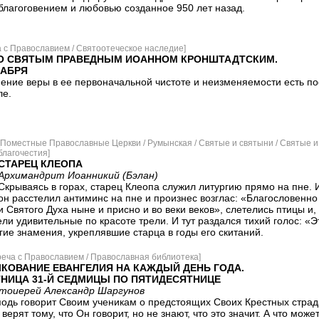
благоговением и любовью созданное 950 лет назад.
а с Православием / Святоотеческое наследие]
О СВЯТЫМ ПРАВЕДНЫМ ИОАННОМ КРОНШТАДТСКИМ.
КАБРЯ
ение веры в ее первоначальной чистоте и неизменяемости есть п
ле.
[Поместные Православные Церкви / Румынская / Святые и святыни / Святые 
благочестия]
СТАРЕЦ КЛЕОПА
Архимандрит Иоанникий (Бэлан)
Скрываясь в горах, старец Клеопа служил литургию прямо на пне. 
он расстелил антиминс на пне и произнес возглас: «Благословенно
и Святого Духа ныне и присно и во веки веков», слетелись птицы и
ели удивительные по красоте трели. И тут раздался тихий голос: «Э
гие знамения, укреплявшие старца в годы его скитаний.
реча с Православием / Православная библиотека]
КОВАНИЕ ЕВАНГЕЛИЯ НА КАЖДЫЙ ДЕНЬ ГОДА.
НИЦА 31-Й СЕДМИЦЫ ПО ПЯТИДЕСЯТНИЦЕ
тоиерей Александр Шаргунов
подь говорит Своим ученикам о предстоящих Своих Крестных страд
верят тому, что Он говорит, но не знают, что это значит. А что мож