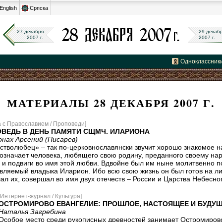
English
Српска
27 декабря
29 декаб
2007 г.
2007 г.
Одноклассник
МАТЕРИАЛЫ 28 ДЕКАБРЯ 2007 Г.
а с Православием / Проповеди]
ВЕДЬ В ДЕНЬ ПАМЯТИ СЩМЧ. ИЛАРИОНА
нах Арсений (Писарев)
стволюбец» – так по-церковнославянски звучит хорошо знакомое н
означает человека, любящего свою родину, преданного своему наро
 и подвиги во имя этой любви. Вдвойне был им ныне молитвенно 
вляемый владыка Иларион. Ибо всю свою жизнь он был готов на л
ал их, совершал во имя двух отечеств – России и Царства Небесног
[Интернет-журнал / Культура]
ОСТРОМИРОВО ЕВАНГЕЛИЕ: ПРОШЛОЕ, НАСТОЯЩЕЕ И БУДУ
Наталья Загребина
Особое место среди рукописных древностей занимает Остромирово