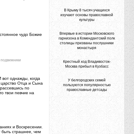
В Крыму 8 тысяч учащихся
изучают основы православной
культуры
Впервые в истории Московского
остоянное чудо Божие
гарнизона в Комендантский полк
столицы призваны послушники
монастыря
и подвижники
Крестный ход Владивосток-
Москва прибыл в Кузбасс
И вот однажды, когда
У белгородских семей
 царство Отца и Сына
пользуются популярностью
, рассевшись по
православные детсады
то твои певчие на
аниях и Воскресении.
ет быть страшнее, чем