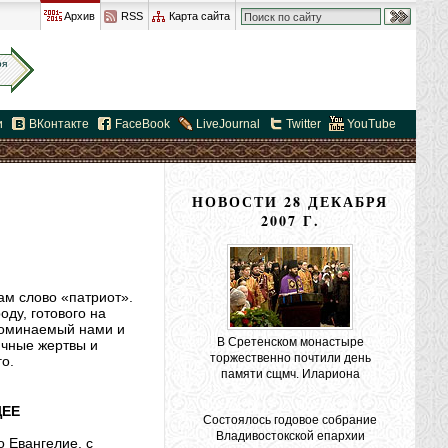
Архив
RSS
Карта сайта
ря
и
ВКонтакте
FaceBook
LiveJournal
Twitter
YouTube
НОВОСТИ 28 ДЕКАБРЯ
2007 Г.
ам слово «патриот».
ду, готового на
поминаемый нами и
В Сретенском монастыре
ичные жертвы и
торжественно почтили день
о.
памяти сщмч. Илариона
ЩЕЕ
Состоялось годовое собрание
Владивостокской епархии
 Евангелие, с