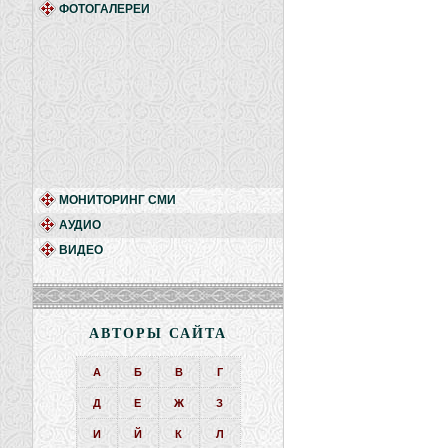
ФОТОГАЛЕРЕИ
МОНИТОРИНГ СМИ
АУДИО
ВИДЕО
АВТОРЫ САЙТА
А
Б
В
Г
Д
Е
Ж
З
И
Й
К
Л