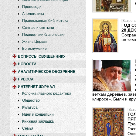
Проповеди
Апологетика
Православная библиотека
[Встреч
ГОД С
Святые и святыни
28 ДЕ
Подвижники благочестия
Сохран
на зем
Жизнь Церкви
Богослужение
ВОПРОСЫ СВЯЩЕННИКУ
НОВОСТИ
АНАЛИТИЧЕСКОЕ ОБОЗРЕНИЕ
ПРЕССА
ИНТЕРНЕТ-ЖУРНАЛ
Колонка главного редактора
веткам деревьев, зав
клиросе». Были и дру
Общество
Культура
[Вст
ТОЛ
Идеи и концепции
ПЯТ
Книжная закладка
Про
Семья
Гос
Они 