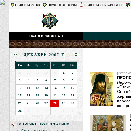
7
Православие.Ru
Поместные Церкви
Православный Календарь
авг
ПРАВОСЛАВИЕ.RU
ДЕКАБРЬ 2007 Г.
Пн
Вт
Ср
Чт
Пт
Сб
Вс
26
27
28
29
30
1
2
[Встреч
ПРОПО
3
4
5
6
7
8
9
Иеромо
«Отече
10
11
12
13
14
15
16
Оно об
17
18
19
20
21
22
23
жертвы
просла
24
25
26
27
28
29
30
соверш
31
1
2
3
4
5
6
ВСТРЕЧА С ПРАВОСЛАВИЕМ
Святоотеческое наследие