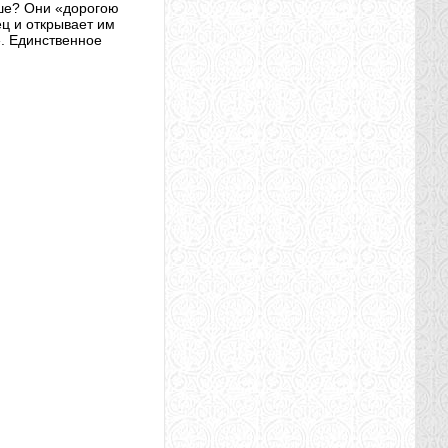
ьше? Они «дорогою
ец и открывает им
». Единственное