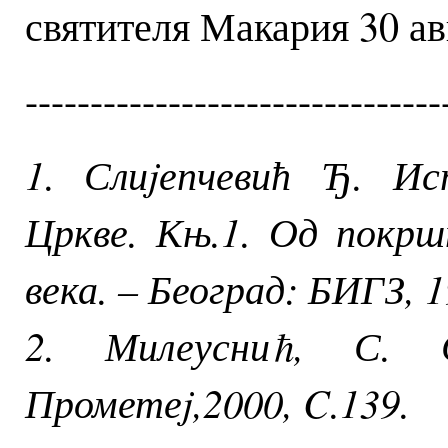
святителя Макария 30 ав
--------------------------------
1. Слиjепчевић Ђ. Ис
Цркве. Књ.1. Од покрш
века. – Београд: БИГЗ, 1
2. Милеусниħ, С. 
Прометеj,2000, C.139.