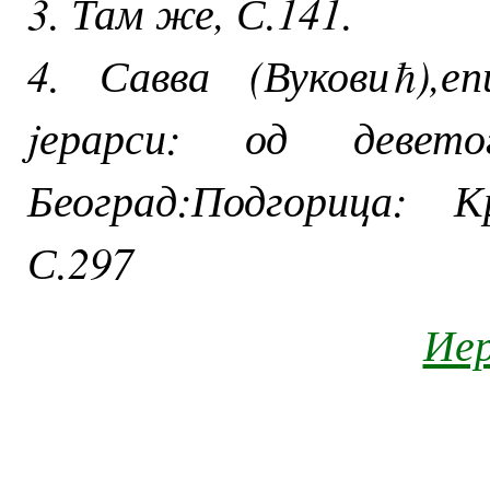
3. Там же, С.141.
4. Савва (Вуковиħ),е
jерарси: од девет
Београд:Подгорица: К
С.297
Иер