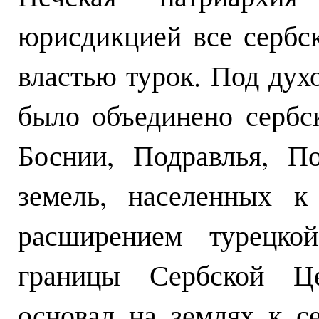
юрисдикцией все сербс
властью турок. Под ду
было объединено сербс
Боснии, Подравлья, П
земель, населенных к
расширением турецко
границы Сербской Це
основал на землях к с