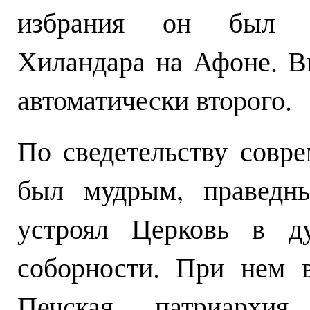
избрания он был а
Хиландара на Афоне. В
автоматически второго.
По сведетельству совр
был мудрым, праведн
устроял Церковь в ду
соборности. При нем 
Печская патриархи