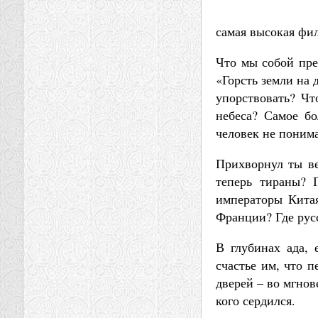
самая высокая фи
Что мы собой пре
«Горсть земли на 
упорствовать? Чт
небеса? Самое бо
человек не понима
Прихворнул ты ве
теперь тираны? 
императоры Китая
Франции? Где русс
В глубинах ада, 
счастье им, что п
дверей – во мгнов
кого сердился.