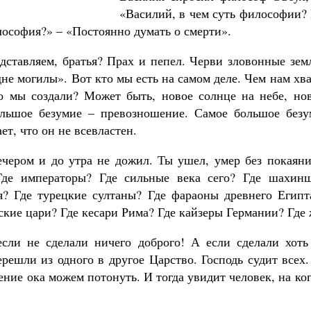
«Василий, в чем суть философии? 
лософия?» – «Постоянно думать о смерти».
дставляем, братья? Прах и пепел. Черви зловонные земл
дне могилы». Вот кто мы есть на самом деле. Чем нам хв
о мы создали? Может быть, новое солнце на небе, но
льшое безумие – превозношение. Самое большое безу
ет, что он не всевластен.
чером и до утра не дожил. Ты ушел, умер без покаяни
Где императоры? Где сильные века сего? Где шахин
? Где турецкие султаны? Где фараоны древнего Егип
кие цари? Где кесари Рима? Где кайзеры Германии? Где 
если не сделали ничего доброго! А если сделали хоть
ерешли из одного в другое Царство. Господь судит все
ение ока можем потонуть. И тогда увидит человек, на ког