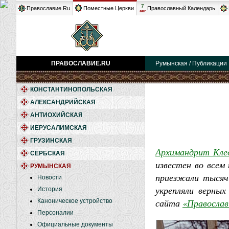
7
Православие.Ru
Поместные Церкви
Православный Календарь
авг
ПРАВОСЛАВИЕ.RU
Румынская / Публикации
КОНСТАНТИНОПОЛЬСКАЯ
АЛЕКСАНДРИЙСКАЯ
АНТИОХИЙСКАЯ
ИЕРУСАЛИМСКАЯ
ГРУЗИНСКАЯ
Архимандрит Кле
СЕРБСКАЯ
известен во всем
РУМЫНСКАЯ
приезжали тысячи
Новости
укрепляли верны
История
сайта
«Православ
Каноническое устройство
Персоналии
Официальные документы