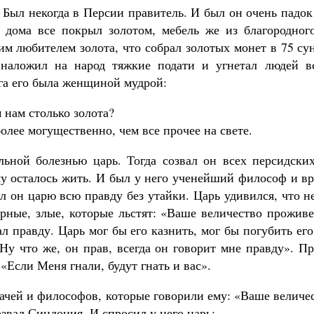
 Был некогда в Персии правитель. И был он очень падок
, дома все покрыл золотом, мебель же из благородног
им любителем золота, что собрал золотых монет в 75 су
наложил на народ тяжкие подати и угнетал людей 
га его была женщиной мудрой:
 нам столько золота?
олее могущественно, чем все прочее на свете.
льной болезнью царь. Тогда созвал он всех персидски
му осталось жить. И был у него ученейший философ и вр
 он царю всю правду без утайки. Царь удивился, что н
рные, злые, которые льстят: «Ваше величество проживе
ал правду. Царь мог бы его казнить, мог бы погубить ег
«Ну что же, он прав, всегда он говорит мне правду». Пр
 «Если Меня гнали, будут гнать и вас».
рачей и философов, которые говорили ему: «Ваше величе
озвал Синдония. И спросил у него царь: