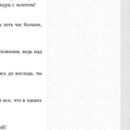
ундук с золотом!
у хоть час больше,
гновения, ведь над
аса до восхода, ты
и все, что в наших
ий!