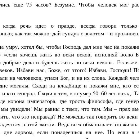
ались еще 75 часов? Безумие. Чтобы человек мог рас
, когда речь идет о правде, всегда говори тольк
нью; как так можно: дай сундук с золотом – и проживеш
гда умру, хотел бы, чтобы Господь дал мне час на покая
о «если хочешь жить во веки веков, исполняй волю Б
 добрые дела и будешь жить во веки веков». Если же 
еков. Избави нас, Боже, от этого! Избави, Господи! П
ли на человеков, упаси Бог, и на их слова. Каждый чел
дне могилы. Сходи на кладбище и покажи мне, кто ес
 и кто генерал. Сходи к тем, кто умер 50–60 лет назад. Т
где корона императора, где трость философа, где гене
 мы увидели! Мы равны с теми, что там. Мы – прах вм
ть, что это неправда? Не можешь так говорить во веки
надеяться в этой жизни. Ведь всех обманывает эта жизнь 
 дне адовом, если понадеешься на нее. Но если в 