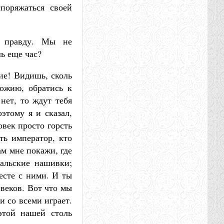
поряжаться своей
о правду. Мы не
ь еще час?
ние! Видишь, сколь
ожию, обратись к
нет, то ждут тебя
оэтому я и сказал,
овек просто горсть
ть император, кто
ам мне покажи, где
ральские нашивки;
есте с ними. И ты
 веков. Вот что мы
и со всеми играет.
этой нашей столь