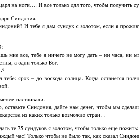
 царя на ноги…. И все только для того, чтобы получить с
царь Синдония:
ндоний? И тебе я дам сундук с золотом, если я прожив
й:
шь мне все, тебе я ничего не могу дать – ни часа, ни м
тны, а один только Бог.
ь?
 тебе: срок – до восхода солнца. Когда останется полч
ной.
еменем настаивали:
, оставьте Синдония, дайте нам денег, чтобы мы сделал
лекарства из каких только возможно стран…
дать те 75 сундуков с золотом, чтобы только еще пожить:
аждый час! Только чтобы не было так, как сказал Синдон