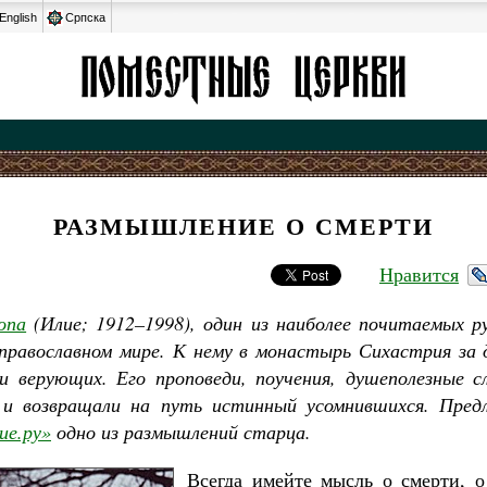
English
Српска
РАЗМЫШЛЕНИЕ О СМЕРТИ
Нравится
опа
(Илие; 1912–1998), один из наиболее почитаемых р
 православном мире. К нему в монастырь Сихастрия за
 верующих. Его проповеди, поучения, душеполезные с
х и возвращали на путь истинный усомнившихся. Пред
ие.ру»
одно из размышлений старца.
Всегда имейте мысль о смерти, о 