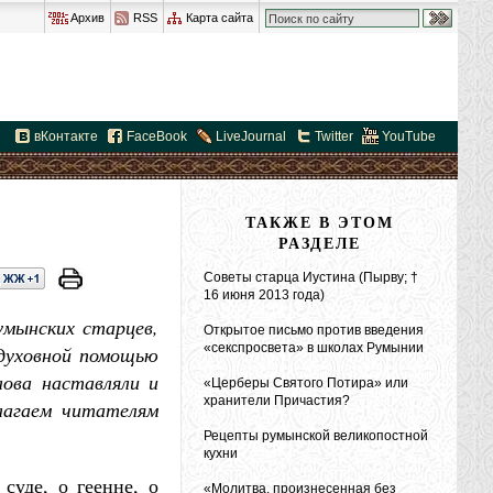
Архив
RSS
Карта сайта
вКонтакте
FaceBook
LiveJournal
Twitter
YouTube
ТАКЖЕ В ЭТОМ
РАЗДЕЛЕ
Советы старца Иустина (Пырву; †
16 июня 2013 года)
умынских старцев,
Открытое письмо против введения
«секспросвета» в школах Румынии
 духовной помощью
лова наставляли и
«Церберы Святого Потира» или
хранители Причастия?
лагаем читателям
Рецепты румынской великопостной
кухни
суде, о геенне, о
«Молитва, произнесенная без