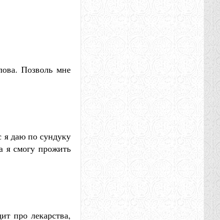
олова. Позволь мне
с я даю по сундуку
а я смогу прожить
дит про лекарства,