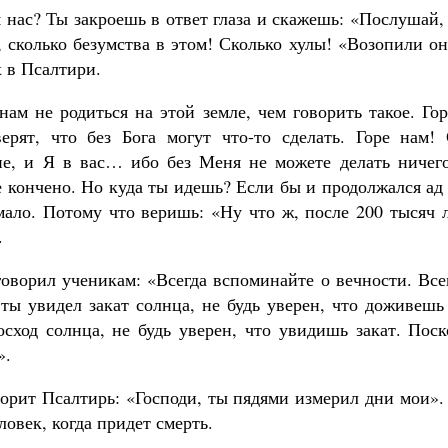
 нас? Ты закроешь в ответ глаза и скажешь: «Послушай, 
 сколько безумства в этом! Сколько хулы! «Возопили он
х в Псалтири.
ам не родиться на этой земле, чем говорить такое. Го
ерят, что без Бога могут что-то сделать. Горе нам! 
не, и Я в вас… ибо без Меня не можете делать ничег
е кончено. Но куда ты идешь? Если бы и продолжался ад 
мало. Потому что веришь: «Ну что ж, после 200 тысяч 
.
оворил ученикам: «Всегда вспоминайте о вечности. Всег
ты увидел закат солнца, не будь уверен, что доживешь
сход солнца, не будь уверен, что увидишь закат. Пос
».
ворит Псалтирь: «Господи, ты пядями измерил дни мои».
ловек, когда придет смерть.