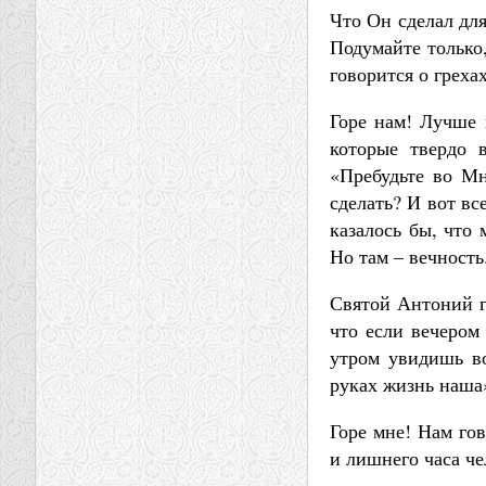
Что Он сделал для
Подумайте только,
говорится о греха
Горе нам! Лучше н
которые твердо в
«Пребудьте во М
сделать? И вот вс
казалось бы, что 
Но там – вечность
Святой Антоний г
что если вечером 
утром увидишь во
руках жизнь наша
Горе мне! Нам го
и лишнего часа че