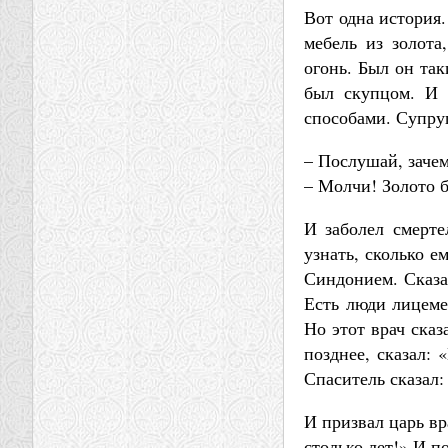
Вот одна история.
мебель из золота
огонь. Был он так
был скупцом. И 
способами. Супру
– Послушай, зачем
– Молчи! Золото б
И заболел смерте
узнать, сколько е
Синдонием. Сказал
Есть люди лицеме
Но этот врач сказ
позднее, сказал: 
Спаситель сказал:
И призвал царь в
столько лет!» И п