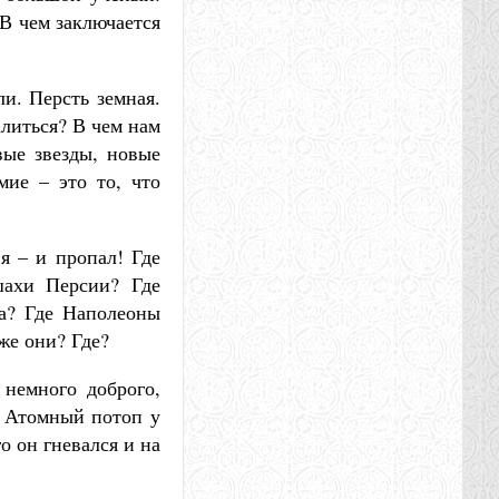
В чем заключается
и. Персть земная.
алиться? В чем нам
вые звезды, новые
мие – это то, что
я – и пропал! Где
шахи Персии? Где
та? Где Наполеоны
же они? Где?
 немного доброго,
х. Атомный потоп у
о он гневался и на