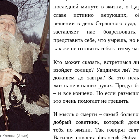
последней минуте в жизни, о Ца
славе истинно верующих, об
решении в день Страшного суда, 
заставляет нас бодрствоват
представить себе, что умрешь, но н
как же не готовить себя к этому ча
Кто может сказать, встретимся ли
взойдет солнце? Увидимся ли? У
доживем до завтра? За это нель
жизнь не в наших руках. Придут б
– и все кончено. Но если размышл
это очень помогает не грешить.
И мысль о смерти – самый большо
добрый советник, который дол
тебя по жизни. Так говорят свя
Василия спросил философ Эвбул,
 Клеопа (Илие)