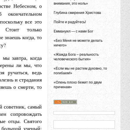
внимания, это ноль»
рстве Небесном, о
 окончательном
Глубина смирения Христова
поскольку все это
Пойте и радуйтесь!
ь. Стоит только
Еммануил — с нами Бог
е знаешь когда, то
«Без Меня не можете делать
су?
ничего»
«Жажда Бога – реальность
 мы завтра, когда
человеческого бытия»
верены ли мы, что
«Если мы не растем духовно, то
зя ручаться, ведь
погибаем!»
олезнь и страдания
«Олень плохо бежит по двум
яешь о смерти, то
причинам»
й советник, самый
жен сопровождать
тые отцы. Святого
 большой ученый: