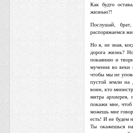
Как будто остав
жизнью?!
Послушай, брат
распоряжаемся жиз
Но я, не зная, ко
дорога жизнь? Н
покаянию и твори
мучения во веки в
чтобы мы не упова
пустой земли на 
воин, кто министр
митра архиерея, 
покажи мне, чтоб
можешь мне говори
есть! И не будем 
Ты окажешься на