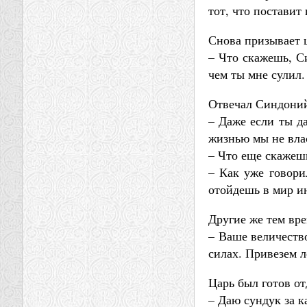
тот, что поставит
Снова призывает 
– Что скажешь, Си
чем ты мне сулил.
Отвечал Синдони
– Даже если ты да
жизнью мы не влас
– Что еще скажеш
– Как уже говорил
отойдешь в мир и
Другие же тем вр
– Ваше величество
силах. Привезем 
Царь был готов от
– Даю сундук за к