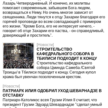
Лазарь Четверодневный. И конечно, их молитвы
помогают современным, забывшем Бога людям,
возвращаться к Нему. Но очень многое зависит от
священника. Люди тянутся к отцу Захарии благодаря его
горячей проповеди во всем совпадающей с примером
его жизни. "Кроме Бога, его не интересует ничего, -
говорит об отце Захарии его паства, - он справедливый,
доверяющий и проститель".
[Новости]
СТРОИТЕЛЬСТВО
КАФЕДРАЛЬНОГО СОБОРА В
ТБИЛИСИ ПОДХОДИТ К КОНЦУ
Строительство кафедрального
собора Цминда Самеба /Святой
Троицы/ в Тбилиси подходит к концу. Сегодня купол
храма был увенчан позолоченным крестом.
[Новости]
ПАТРИАРХ ИЛИЯ ОДОБРИЛ УХОД ШЕВАРНАДЗЕ В
ОТСТАВКУ
Патриарх-Католикос всея Грузии Илия II считает, что
президент Грузии Эдуард Шеварднадзе "сделал умный