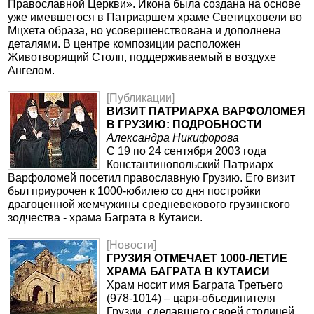
Православной Церкви». Икона была создана на основе
уже имевшегося в Патриаршем храме Светицховели во
Мцхета образа, но усовершенствована и дополнена
деталями. В центре композиции расположен
Животворящий Столп, поддерживаемый в воздухе
Ангелом.
[Публикации]
ВИЗИТ ПАТРИАРХА ВАРФОЛОМЕЯ
В ГРУЗИЮ: ПОДРОБНОСТИ
Александра Никифорова
С 19 по 24 сентября 2003 года
Константинопольский Патриарх
Варфоломей посетил православную Грузию. Его визит
был приурочен к 1000-юбилею со дня постройки
драгоценной жемчужины средневекового грузинского
зодчества - храма Баграта в Кутаиси.
[Новости]
ГРУЗИЯ ОТМЕЧАЕТ 1000-ЛЕТИЕ
ХРАМА БАГРАТА В КУТАИСИ
Храм носит имя Баграта Третьего
(978-1014) – царя-объединителя
Грузии, сделавшего своей столицей