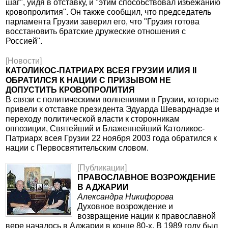
шаг", уйдя в отставку, и "этим способствовал избежанию
кровопролития". Он также сообщил, что председатель
парламента Грузии заверил его, что "Грузия готова
восстановить братские дружеские отношения с
Россией".
[Новости]
КАТОЛИКОС-ПАТРИАРХ ВСЕЯ ГРУЗИИ ИЛИЯ II
ОБРАТИЛСЯ К НАЦИИ С ПРИЗЫВОМ НЕ
ДОПУСТИТЬ КРОВОПРОЛИТИЯ
В связи с политическими волнениями в Грузии, которые
привели к отставке президента Эдуарда Шеварднадзе и
переходу политической власти к сторонникам
оппозиции, Святейший и Блаженнейший Католикос-
Патриарх всея Грузии 22 ноября 2003 года обратился к
нации с Первосвятительским словом.
[Публикации]
ПРАВОСЛАВНОЕ ВОЗРОЖДЕНИЕ
В АДЖАРИИ
Александра Никифорова
Духовное возрождение и
возвращение нации к православной
вере началось в Аджарии в конце 80-х. В 1989 году был