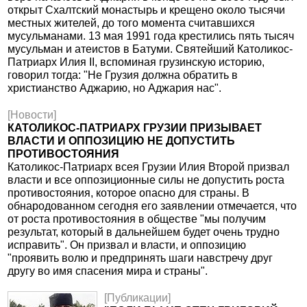
открыт Схалтский монастырь и крещено около тысячи
местных жителей, до того момента считавшихся
мусульманами. 13 мая 1991 года крестились пять тысяч
мусульман и атеистов в Батуми. Святейший Католикос-
Патриарх Илия II, вспоминая грузинскую историю,
говорил тогда: "Не Грузия должна обратить в
христианство Аджарию, но Аджария нас".
[Новости]
КАТОЛИКОС-ПАТРИАРХ ГРУЗИИ ПРИЗЫВАЕТ
ВЛАСТИ И ОППОЗИЦИЮ НЕ ДОПУСТИТЬ
ПРОТИВОСТОЯНИЯ
Католикос-Патриарх всея Грузии Илия Второй призвал
власти и все оппозиционные силы не допустить роста
противостояния, которое опасно для страны. В
обнародованном сегодня его заявлении отмечается, что
от роста противостояния в обществе "мы получим
результат, который в дальнейшем будет очень трудно
исправить". Он призвал и власти, и оппозицию
"проявить волю и предпринять шаги навстречу друг
другу во имя спасения мира и страны".
[Публикации]