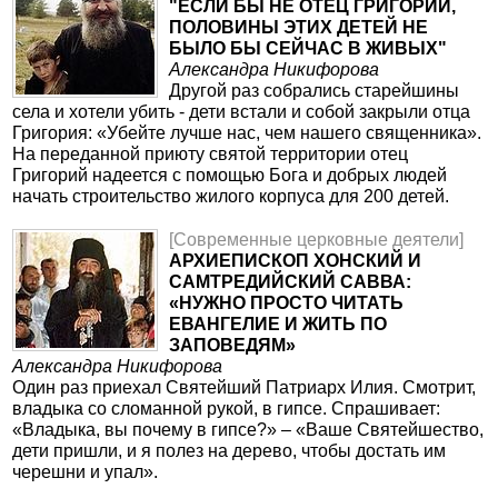
"ЕСЛИ БЫ НЕ ОТЕЦ ГРИГОРИЙ,
ПОЛОВИНЫ ЭТИХ ДЕТЕЙ НЕ
БЫЛО БЫ СЕЙЧАС В ЖИВЫХ"
Александра Никифорова
Другой раз собрались старейшины
села и хотели убить - дети встали и собой закрыли отца
Григория: «Убейте лучше нас, чем нашего священника».
На переданной приюту святой территории отец
Григорий надеется с помощью Бога и добрых людей
начать строительство жилого корпуса для 200 детей.
[Современные церковные деятели]
АРХИЕПИСКОП ХОНСКИЙ И
САМТРЕДИЙСКИЙ САВВА:
«НУЖНО ПРОСТО ЧИТАТЬ
ЕВАНГЕЛИЕ И ЖИТЬ ПО
ЗАПОВЕДЯМ»
Александра Никифорова
Один раз приехал Святейший Патриарх Илия. Смотрит,
владыка со сломанной рукой, в гипсе. Спрашивает:
«Владыка, вы почему в гипсе?» – «Ваше Святейшество,
дети пришли, и я полез на дерево, чтобы достать им
черешни и упал».