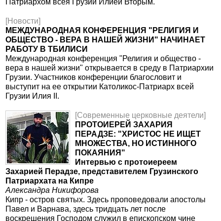
Патриархом всея Грузии Илией Вторым.
[Новости]
МЕЖДУНАРОДНАЯ КОНФЕРЕНЦИЯ "РЕЛИГИЯ И
ОБЩЕСТВО - ВЕРА В НАШЕЙ ЖИЗНИ" НАЧИНАЕТ
РАБОТУ В ТБИЛИСИ
Международная конференция "Религия и общество -
вера в нашей жизни" открывается в среду в Патриархии
Грузии. Участников конференции благословит и
выступит на ее открытии Католикос-Патриарх всей
Грузии Илия II.
[Современные церковные деятели]
ПРОТОИЕРЕЙ ЗАХАРИЯ
ПЕРАДЗЕ: "ХРИСТОС НЕ ИЩЕТ
МНОЖЕСТВА, НО ИСТИННОГО
ПОКАЯНИЯ"
Интервью с протоиереем
Захарией Перадзе, представителем Грузинского
Патриархата на Кипре
Александра Никифорова
Кипр - остров святых. Здесь проповедовали апостолы
Павел и Варнава, здесь тридцать лет после
воскрешения Господом служил в епископском чине