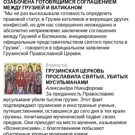
ОЗАБОЧЕНА ГОТОВЯЩИМСЯ СОГЛАШЕНИЕМ
МЕЖДУ ГРУЗИЕЙ И ВАТИКАНОМ
"Мы не раз высказывали готовность определить
правовой статус в Грузии католиков и верующих других
конфессий, но для нас совершенно неожиданно и
абсолютно неприемлемо заключение соглашения
между Грузией и Ватиканом, инициированное
официальным представительством святого престола в
Грузии", - говорится в официальном заявлении
Грузинской Православной Церкви.
[Новости]
ГРУЗИНСКАЯ ЦЕРКОВЬ
ПРОСЛАВИЛА СВЯТЫХ, УБИТЫХ
МУСУЛЬМАНАМИ
Александра Никифорова
За преданность Православию
мусульмане убили тысячи грузин. Этот факт
подтверждают грузинские и иностранные ученые,
путешественники, оставшиеся до сего дня в тех краях
грузины, почитающие мученический подвиг своих
предков. Они приходят на место мучения, называемое
«Вознесенским», с благоговением лобызают
обагренные кровью мучеников камни.