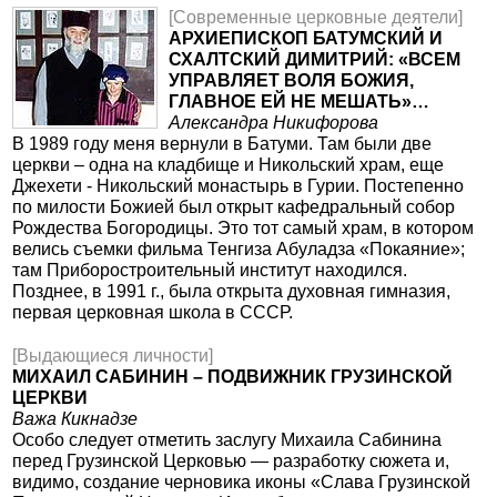
[Современные церковные деятели]
АРХИЕПИСКОП БАТУМСКИЙ И
СХАЛТСКИЙ ДИМИТРИЙ: «ВСЕМ
УПРАВЛЯЕТ ВОЛЯ БОЖИЯ,
ГЛАВНОЕ ЕЙ НЕ МЕШАТЬ»…
Александра Никифорова
В 1989 году меня вернули в Батуми. Там были две
церкви – одна на кладбище и Никольский храм, еще
Джехети - Никольский монастырь в Гурии. Постепенно
по милости Божией был открыт кафедральный собор
Рождества Богородицы. Это тот самый храм, в котором
велись съемки фильма Тенгиза Абуладза «Покаяние»;
там Приборостроительный институт находился.
Позднее, в 1991 г., была открыта духовная гимназия,
первая церковная школа в СССР.
[Выдающиеся личности]
МИХАИЛ САБИНИН – ПОДВИЖНИК ГРУЗИНСКОЙ
ЦЕРКВИ
Важа Кикнадзе
Особо следует отметить заслугу Михаила Сабинина
перед Грузинской Церковью — разработку сюжета и,
видимо, создание черновика иконы «Слава Грузинской