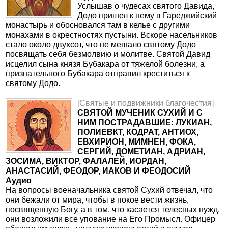
Услышав о чудесах святого Давида,
Додо пришел к нему в Гареджийский
монастырь и обосновался там в келье с другими
монахами в окрестностях пустыни. Вскоре насельников
стало около двухсот, что не мешало святому Додо
посвящать себя безмолвию и молитве. Святой Давид
исцелил сына князя Бубакара от тяжелой болезни, а
признательного Бубакара отправил креститься к
святому Додо.
[Святые и подвижники благочестия]
СВЯТОЙ МУЧЕНИК СУХИЙ И С
НИМ ПОСТРАДАВШИЕ: ЛУКИАН,
ПОЛИЕВКТ, КОДРАТ, АНТИОХ,
ЕВХИРИОН, МИМНЕН, ФОКА,
СЕРГИЙ, ДОМЕТИАН, АДРИАН,
ЗОСИМА, ВИКТОР, ФАЛАЛЕЙ, ИОРДАН,
АНАСТАСИЙ, ФЕОДОР, ИАКОВ И ФЕОДОСИЙ
Аудио
На вопросы военачальника святой Сухий отвечал, что
они бежали от мира, чтобы в покое вести жизнь,
посвященную Богу, а в том, что касается телесных нужд,
они возложили все упование на Его Промысл. Офицер