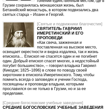
гонений единственным местом, где в
Грузии сохранялась монашеская жизнь, был
Бетанийский монастырь, в котором подвизались два
святых старца – Иоанн и Георгий.
[Святые и подвижники благочестия]
СВЯТИТЕЛЬ ГАВРИИЛ
ИМЕРЕТИНСКИЙ И ЕГО
ПРОПОВЕДИ
«Как свеча, зажженная и
поставленная на высокое место,
освещает окрестности и видна издалека, так и жизнь
епископа… Епископ не спасется один и не погибнет
один. Добрый епископ спасет многих, а недостойный
погубит большинство», – говорил владыка Гавриил
(Кикодзе; 1825–1896) в слове по поводу своей
хиротонии в епископа Имеретинского. Тому, чтобы
помнить всегда о заповедях и учении Господа,
посвящены и проповеди владыки, которыми
прославился он не только в Грузии, но и за ее
пределами.
[Средние богословские учебные заведения]
СРЕДНИЕ БОГОСЛОВСКИЕ УЧЕБНЫЕ ЗАВЕДЕНИЯ