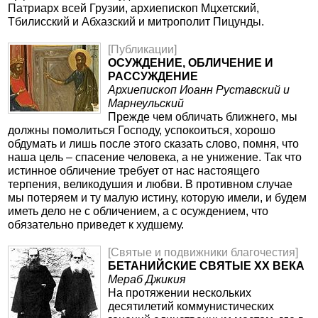
Патриарх всей Грузии, архиепископ Mцхетский,
Тбилисский и Абхазский и митрополит Пицунды.
[Публикации]
ОСУЖДЕНИЕ, ОБЛИЧЕНИЕ И
РАССУЖДЕНИЕ
Архиепископ Иоанн Руставский и
Марнеульский
Прежде чем обличать ближнего, мы
должны помолиться Господу, успокоиться, хорошо
обдумать и лишь после этого сказать слово, помня, что
наша цель – спасение человека, а не унижение. Так что
истинное обличение требует от нас настоящего
терпения, великодушия и любви. В противном случае
мы потеряем и ту малую истину, которую имели, и будем
иметь дело не с обличением, а с осуждением, что
обязательно приведет к худшему.
[Святые и подвижники благочестия]
БЕТАНИЙСКИЕ СВЯТЫЕ ХХ ВЕКА
Мераб Джикия
На протяжении нескольких
десятилетий коммунистических