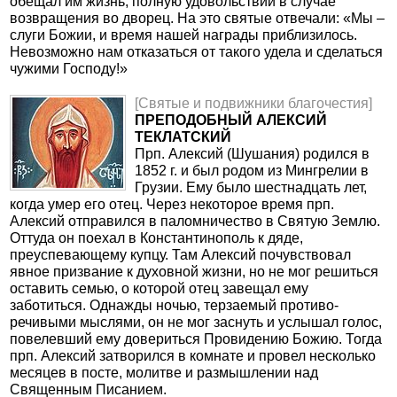
обещал им жизнь, полную удовольствий в случае
возвращения во дворец. На это святые отвечали: «Мы –
слуги Божии, и время нашей награды приблизилось.
Невозможно нам отказаться от такого удела и сделаться
чужими Господу!»
[Святые и подвижники благочестия]
ПРЕПОДОБНЫЙ АЛЕКСИЙ
ТЕКЛАТСКИЙ
Прп. Алексий (Шушания) родился в
1852 г. и был родом из Мингрелии в
Грузии. Ему было шестнадцать лет,
когда умер его отец. Через некоторое время прп.
Алексий отпра­вился в паломничество в Святую Землю.
Оттуда он поехал в Константинополь к дяде,
преуспевающему купцу. Там Алексий почувствовал
явное призвание к духовной жизни, но не мог решиться
оставить семью, о которой отец завещал ему
заботиться. Однажды ночью, терзаемый противо­
речивыми мыслями, он не мог заснуть и услышал голос,
повелевший ему довериться Провидению Божию. Тогда
прп. Алексий затворился в комнате и провел несколько
ме­сяцев в посте, молитве и размышлении над
Священным Писанием.