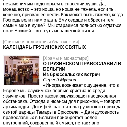
незаменимым подспорьем в спасении души. Да,
монашество – это ноша, но ноша не тяжела, если ты,
конечно, призван ее нести. Как может быть тяжело, когда
Господь велит нам отдать Ему сердце и обрести тем
самым мир в душе?! Мы стараемся полностью отдаться
воле Божией – вот суть монашеской жизни.
[Святые и подвижники благочестия]
КАЛЕНДАРЬ ГРУЗИНСКИХ СВЯТЫХ
[Храмы и монастыри]
О ГРУЗИНСКОМ ПРАВОСЛАВИИ В
БЕЛЬГИИ
Из брюссельских встреч
Сергей Мудров
«Иногда возникает ощущение, что в
Европе мы служим как первые христиане среди
язычников. Просто такова окружающая нас духовная
обстановка. Отсюда и нюансы для прихожан, – говорит
архимандрит Досифей, настоятель грузинского прихода
святой царицы Тамары в Брюсселе. – Да и духовность
православных в Бельгии приобретает более
внутренний, сокровенный смысл, не так явно