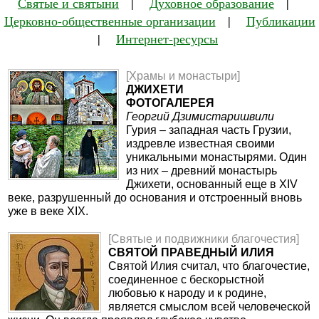
Святые и святыни
|
Духовное образование
|
Церковно-общественные организации
|
Публикации
|
Интернет-ресурсы
[Храмы и монастыри]
ДЖИХЕТИ
ФОТОГАЛЕРЕЯ
Георгий Дзимистаришвили
Гурия – западная часть Грузии,
издревле известная своими
уникальными монастырями. Один
из них – древний монастырь
Джихети, основанный еще в XIV
веке, разрушенный до основания и отстроенный вновь
уже в веке XIX.
[Святые и подвижники благочестия]
СВЯТОЙ ПРАВЕДНЫЙ ИЛИЯ
Святой Илия считал, что благочестие,
соединенное с бескорыстной
любовью к народу и к родине,
является смыслом всей человеческой