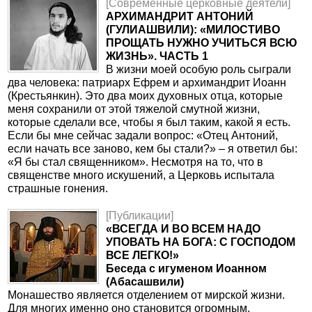
[Современные церковные деятели]
АРХИМАНДРИТ АНТОНИЙ
(ГУЛИАШВИЛИ): «МИЛОСТИВО
ПРОЩАТЬ НУЖНО УЧИТЬСЯ ВСЮ
ЖИЗНЬ». ЧАСТЬ 1
В жизни моей особую роль сыграли
два человека: патриарх Ефрем и архимандрит Иоанн
(Крестьянкин). Это два моих духовных отца, которые
меня сохранили от этой тяжелой смутной жизни,
которые сделали все, чтобы я был таким, какой я есть.
Если бы мне сейчас задали вопрос: «Отец Антоний,
если начать все заново, кем бы стали?» – я ответил бы:
«Я бы стал священником». Несмотря на то, что в
священстве много искушений, а Церковь испытала
страшные гонения.
[Публикации]
«ВСЕГДА И ВО ВСЕМ НАДО
УПОВАТЬ НА БОГА: С ГОСПОДОМ
ВСЕ ЛЕГКО!»
Беседа с игуменом Иоанном
(Абасашвили)
Монашество является отделением от мирской жизни.
Для многих именно оно становится огромным,