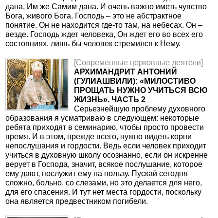
дана, Им же Самим дана. И очень важно иметь чувство
Бога, живого Бога. Господь – это не абстрактное
понятие. Он не находится где-то там, на небесах. Он –
везде. Господь ждет человека, Он ждет его во всех его
состояниях, лишь бы человек стремился к Нему.
[Современные церковные деятели]
АРХИМАНДРИТ АНТОНИЙ
(ГУЛИАШВИЛИ): «МИЛОСТИВО
ПРОЩАТЬ НУЖНО УЧИТЬСЯ ВСЮ
ЖИЗНЬ». ЧАСТЬ 2
Серьезнейшую проблему духовного
образования я усматриваю в следующем: некоторые
ребята приходят в семинарию, чтобы просто провести
время. И в этом, прежде всего, нужно видеть корни
непослушания и гордости. Ведь если человек приходит
учиться в духовную школу осознанно, если он искренне
верует в Господа, значит, всякое послушание, которое
ему дают, послужит ему на пользу. Пускай сегодня
сложно, больно, со слезами, но это делается для него,
для его спасения. И тут нет места гордости, поскольку
она является предвестником погибели.