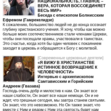
НАЦИОНАЛЬНОСТЬ, ГЛАВНОЕ –
ВЕРА, КОТОРАЯ ВОССОЕДИНЯЕТ
ВЕСЬ МИР»
Беседа с епископом Болнисским
Ефремом (Гамрекелидзе)
К сожалению, большинство людей не до конца осознает
глубину христианского учения. Я хочу, чтобы как можно
больше моих соотечественников стали членами Церкви,
чтобы они посещали храмы, участвовали в таинствах.
Это счастье, когда хотя бы один человек с покаянием
заходит в церковь и обращается к Богу с молитвой.
[Современные церковные деятели]
«Я ВИЖУ В ХРИСТИАНСТВЕ
ИСТИННОЕ ВОЗВРАЩЕНИЕ К
ЧЕЛОВЕЧНОСТИ»
Интервью с архиепископом
Самтависским и Горийским
Андреем (Гвазава)
Господь очень добр и милостив к нам. Он знает все
наши слабости, Он знает все наши немощи. Он и не
ждет, что грешные сегодня, мы завтра станем святыми.
Он знает, что это невозможно. Но Он также знает, что
вместе с Ним и рядом с Ним эта святость будет нам