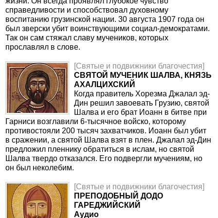
жизни. Он всегда проявлял глубокое чувство
справедливости и способствовал духовному
воспитанию грузинской нации. 30 августа 1907 года он
был зверски убит воинствующими социал-демократами.
Так он сам стяжал славу мучеников, которых
прославлял в слове.
[Святые и подвижники благочестия]
СВЯТОЙ МУЧЕНИК ШАЛВА, КНЯЗЬ
АХАЛЦИХСКИЙ
Когда правитель Хорезма Джалал эд-
Дин решил завоевать Грузию, святой
Шалва и его брат Иоанн в битве при
Гарниси возглавили 6-тысячное войско, которому
противостояли 200 тысяч захватчиков. Иоанн был убит
в сражении, а святой Шалва взят в плен. Джалал эд-Дин
предложил пленнику обратиться в ислам, но святой
Шалва твердо отказался. Его подвергли мучениям, но
он был неколебим.
[Святые и подвижники благочестия]
ПРЕПОДОБНЫЙ ДОДО
ГАРЕДЖИЙСКИЙ
Аудио