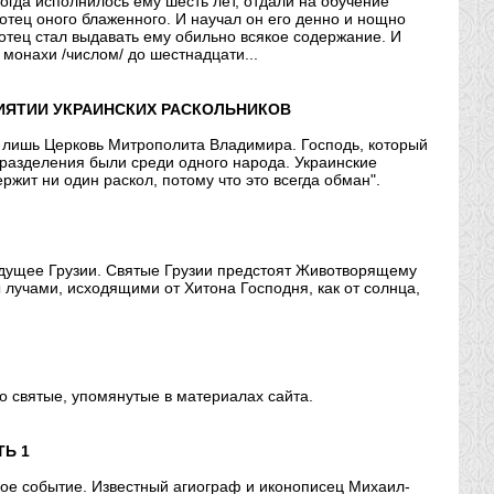
огда исполнилось ему шесть лет, отдали на обучение
 отец оного блаженного. И научал он его денно и нощно
отец стал выдавать ему обильно всякое содержание. И
 монахи /числом/ до шестнадцати...
ИЯТИИ УКРАИНСКИХ РАСКОЛЬНИКОВ
м лишь Церковь Митрополита Владимира. Господь, который
 разделения были среди одного народа. Украинские
жит ни один раскол, потому что это всегда обман".
удущее Грузии. Святые Грузии предстоят Животворящему
лучами, исходящими от Хитона Господня, как от солнца,
о святые, упомянутые в материалах сайта.
ТЬ 1
ное событие. Известный агиограф и иконописец Михаил-