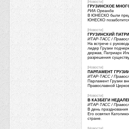
[Новости]
ГРУЗИНСКОЕ МНОГ
РИА Ореанда
В ЮНЕСКО были предс
ЮНЕСКО позаботится 
[Новости]
ГРУЗИНСКИЙ ПАТР
ИТАР-ТАСС / Правос
На встрече с руково
лидер Грузии подчер
держав, Патриарх Или
разрешения существу
[Новости]
ПАРЛАМЕНТ ГРУЗИ
ИТАР-ТАСС / Правос
Парламент Грузии вн
Православной Церков
[Новости]
В КАЗБЕГИ НЕДАЛ
ИТАР-ТАСС / Правос
В день празднования 
Его освятил Католико
стране.
[Новости]