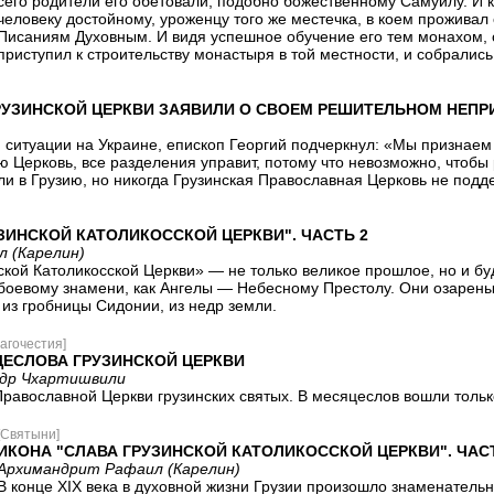
сего родители его обетовали, подобно божественному Самуилу. И к
человеку достойному, уроженцу того же местечка, в коем проживал
Писаниям Духовным. И видя успешное обучение его тем монахом, 
приступил к строительству монастыря в той местности, и собрались
РУЗИНСКОЙ ЦЕРКВИ ЗАЯВИЛИ О СВОЕМ РЕШИТЕЛЬНОМ НЕПР
й ситуации на Украине, епископ Георгий подчеркнул: «Мы признае
 Церковь, все разделения управит, потому что невозможно, чтобы
и в Грузию, но никогда Грузинская Православная Церковь не поддер
ЗИНСКОЙ КАТОЛИКОССКОЙ ЦЕРКВИ". ЧАСТЬ 2
 (Карелин)
ской Католикосской Церкви» — не только великое прошлое, но и б
 боевому знамени, как Ангелы — Небесному Престолу. Они озарены 
 из гробницы Сидонии, из недр земли.
агочестия]
ЕСЛОВА ГРУЗИНСКОЙ ЦЕРКВИ
ндр Чхартишвили
равославной Церкви грузинских святых. В месяцеслов вошли тольк
[Святыни]
ИКОНА "СЛАВА ГРУЗИНСКОЙ КАТОЛИКОССКОЙ ЦЕРКВИ". ЧАС
Архимандрит Рафаил (Карелин)
В конце XIX века в духовной жизни Грузии произошло знаменатель