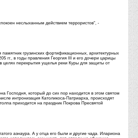
спокоен неслыханным действием террористов", -
я памятник грузинских фортификационных, архитектурных
5 гг., в годы правления Георгия III и его дочери царицы
 в целях перекрытия ущелья реки Куры для защиты от
на Господня, который до сих пор находится в этом святом
 числе интронизация Католикоса-Патриарха, происходят
толпа приходится на праздник Покрова Пресвятой
гатого азнаура. А у отца его были и другие чада. Илариона