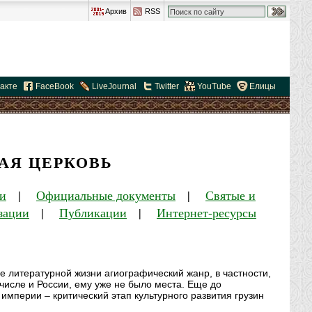
Архив
RSS
акте
FaceBook
LiveJournal
Twitter
YouTube
Елицы
АЯ ЦЕРКОВЬ
и
|
Официальные документы
|
Святые и
зации
|
Публикации
|
Интернет-ресурсы
ее литературной жизни агиографический жанр, в частности,
 числе и России, ему уже не было места. Еще до
империи – критический этап культурного развития грузин