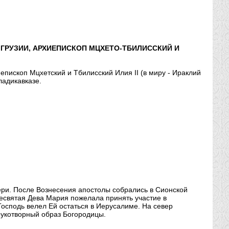
ГРУЗИИ, АРХИЕПИСКОП МЦХЕТО-ТБИЛИССКИЙ И
пископ Мцхетский и Тбилисский Илия II (в миру - Ираклий
ладикавказе.
ери. После Вознесения апостолы собрались в Сионской
ресвятая Дева Мария пожелала принять участие в
Господь велел Ей остаться в Иерусалиме. На север
рукотворный образ Богородицы.