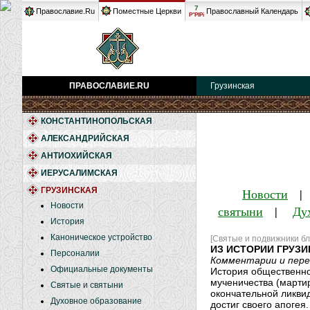
7
Православие.Ru
Поместные Церкви
Православный Календарь
Р°РІРі
ПРАВОСЛАВИЕ.RU
Грузинская
КОНСТАНТИНОПОЛЬСКАЯ
АЛЕКСАНДРИЙСКАЯ
АНТИОХИЙСКАЯ
ИЕРУСАЛИМСКАЯ
ГРУЗИНСКАЯ
Новости
Новости
святыни
|
Ду
История
Каноническое устройство
[Святые и подвижники бл
ИЗ ИСТОРИИ ГРУЗИ
Персоналии
Комментарии и пере
Официальные документы
История общественног
мученичества (мартир
Святые и святыни
окончательной ликвид
Духовное образование
достиг своего апогея.