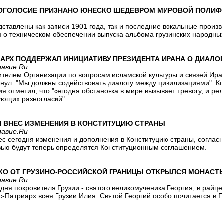
ОГОЛОСИЕ ПРИЗНАНО ЮНЕСКО ШЕДЕВРОМ МИРОВОЙ ПОЛИ
тавлены как записи 1901 года, так и последние вокальные произ
о техническом обеспечении выпуска альбома грузинских народны
ИАРХ ПОДДЕРЖАЛ ИНИЦИАТИВУ ПРЕЗИДЕНТА ИРАНА О ДИАЛ
лавие.Ru
дителем Организации по вопросам исламской культуры и связей И
кнул: "Мы должны содействовать диалогу между цивилизациями". К
я отметил, что "сегодня обстановка в мире вызывает тревогу, и 
ющих разногласий".
И ВНЕС ИЗМЕНЕНИЯ В КОНСТИТУЦИЮ СТРАНЫ
лавие.Ru
ес сегодня изменения и дополнения в Конституцию страны, соглас
ью будут теперь определятся Конституционным соглашением.
ЕКО ОТ ГРУЗИНО-РОССИЙСКОЙ ГРАНИЦЫ ОТКРЫЛСЯ МОНАСТ
лавие.Ru
дня покровителя Грузии - святого великомученика Георгия, в рай
с-Патриарх всея Грузии Илия. Святой Георгий особо почитается в 