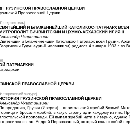
 ГРУЗИНСКОЙ ПРАВОСЛАВНОЙ ЦЕРКВИ
узинской Православной Церкви
[Предстоятель]
СВЯТЕЙШИЙ И БЛАЖЕННЕЙШИЙ КАТОЛИКОС-ПАТРИАРХ ВСЕЯ 
МИТРОПОЛИТ БИЧВИНТСКИЙ И ЦХУМО-АБХАЗСКИЙ ИЛИЯ II
Александр Чхартишвили
Святейший и Блаженнейший Католикос-Патриарх всея Грузии, Архие
Георгиевич Гудушаури-Шиолашвили) родился 4 января 1933 г. во В
и]
ОЙ ПАТРИАРХИИ
атриархии
УЗИНСКОЙ ПРАВОСЛАВНОЙ ЦЕРКВИ
[Исторический экскурс]
ИСТОРИЯ ГРУЗИНСКОЙ ПРАВОСЛАВНОЙ ЦЕРКВИ
Александр Чхартишвили
По преданию, Грузия (Иверия) – апостольский жребий Божьей Мат
Горнице и бросали жребий, в какую страну идти каждому из них. П
апостольской проповеди. Ей выпал жребий идти в Иверию, однако 
отправился св. ап. Андрей Первозванный, который взял с собой не