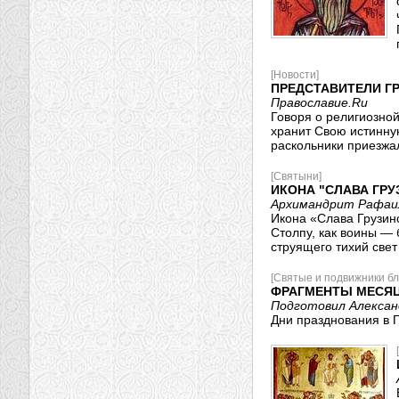
[Новости]
ПРЕДСТАВИТЕЛИ Г
Православие.Ru
Говоря о религиозно
хранит Свою истинную
раскольники приезжал
[Святыни]
ИКОНА "СЛАВА ГРУ
Архимандрит Рафаил
Икона «Слава Грузин
Столпу, как воины —
струящего тихий свет
[Святые и подвижники бл
ФРАГМЕНТЫ МЕСЯЦ
Подготовил Алекса
Дни празднования в П