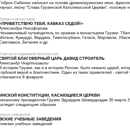
Гоброн Сабинин написал на основе древнегрузинских икон, фресок
изучал, икону "Слава Грузинской Католикосской Церкви", похожую 
[Храмы и монастыри]
«ПРИВЕТСТВУЮ ТЕБЯ, КАВКАЗ СЕДОЙ!»
Александра Никифорова
Ненавязчивый путеводитель по храмам и монастырям Грузии: Тбил
Метехи, Кумурдо, Вардзиа, Тимотесубани, Гелати, Мартвили, Убис
Самтависи, Бетания и др.
[Святые и подвижники благочестия]
СВЯТОЙ БЛАГОВЕРНЫЙ ЦАРЬ ДАВИД СТРОИТЕЛЬ
Александр Чхартишвили
В истории Грузии, как и в истории России, было немало царей, кот
глубокой верой и благочестием. Один из таких правителей - святой
отмечается 8 февраля.
ЗИНСКОЙ КОНСТИТУЦИИ, КАСАЮЩИЕСЯ ЦЕРКВИ
дписанному президентом Грузии Эдуардом Шеварднадзе 30 марта 20
выглядит следующим образом.
чебные заведения]
СКИЕ УЧЕБНЫЕ ЗАВЕДЕНИЯ
ловских учебных заведений