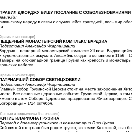
АПРАВИЛ ДЖОРДЖУ БУШУ ПОСЛАНИЕ С СОБОЛЕЗНОВАНИЯМИ
лавие.Ru
иканскому народу в связи с случившейся трагедией, весь мир обе
и.
[Храмы и монастыри]
ПЕЩЕРНЫЙ МОНАСТЫРСКИЙ КОМПЛЕКС ВАРДЗИА
Подготовил Александр Чхартишвили
Вардзиа – пещерный монастырский комплекс XII века. Выдающийс
и художественных искусств. Ансамбль создан в основном в 1156—120
Тамары на юго-западной границе Грузии как крепость и монастырь
иранских набегов.
[Храмы и монастыри]
ПАТРИАРШИЙ СОБОР СВЕТИЦХОВЕЛИ
Подготовил Александр Чхартишвили
Главный собор Грузинской Церкви стоит на месте захоронения Хито
месте. Все основные церковные события Грузинской Церкви, в том
именно в этом Соборе. Церковное празднование Животворящего С
Богородицы – 1/14 октября.
[Святые и подвижники благочестия]
ЖИТИЕ ИЛАРИОНА ГРУЗИНА
Перевод с древнегрузинского и комментарии Гиви Цулая
Сей святой отец наш был родом грузин, из земли Кахетской, сын бо