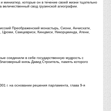
 и миниатюр, которые он в течение своей жизни тщательно
на величественный свод грузинской агиографии.
исский Преображенский монастырь, Сиони, Анчисхати,
и, Цроми, Самцевриси, Кинцвиси, Никорцминда, Атени,
орые соединили в себе государственную мудрость с
 благоверный князь Давид Строитель, память которого
01 г. на основании решения парламента, глава 9-я