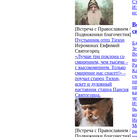
Ст
Из
ис
В
[Встреча с Православием /
с
Подвижники благочестия]
Пустынник отец Тихон
Б
Иеромонах Евфимий
Зе
Святогорец
Ве
«Лучше три поклона со
к
смирением, чем тысячи –
Ра
с высокомерием. Только
Ка
смирение нас спасет!» –
сч
поучал старец Тихон,
п
аскет и духовный
п
наставник старца Паисия
ка
Святогорца.
ч
Из
бы
ко
Ии
М
[Встреча с Православием /
ра
Подвижники благочестия]
н