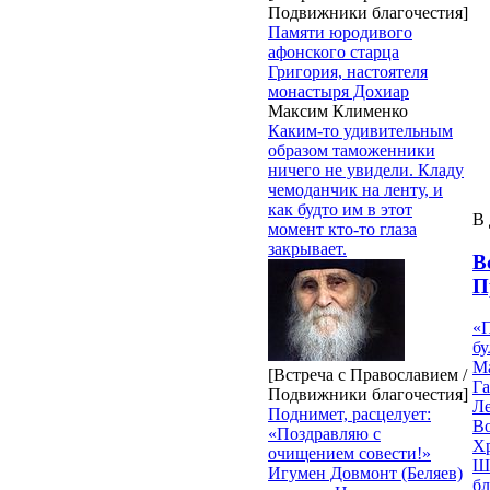
Подвижники благочестия]
Памяти юродивого
афонского старца
Григория, настоятеля
монастыря Дохиар
Максим Клименко
Каким-то удивительным
образом таможенники
ничего не увидели. Кладу
чемоданчик на ленту, и
как будто им в этот
В 
момент кто-то глаза
закрывает.
В
П
«П
б
Ма
[Встреча с Православием /
Г
Подвижники благочестия]
Ле
Поднимет, расцелует:
Во
«Поздравляю с
Х
очищением совести!»
Шл
Игумен Довмонт (Беляев)
б