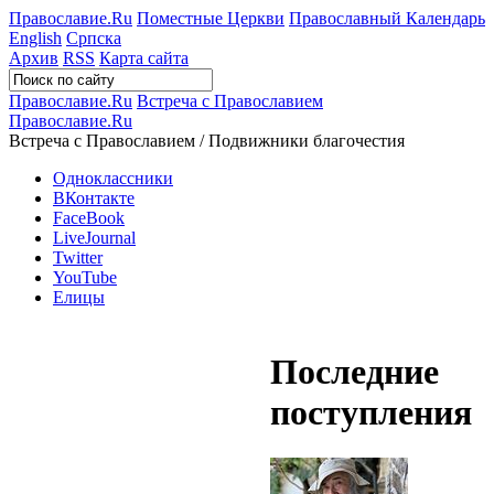
Православие.Ru
Поместные Церкви
Православный Календарь
English
Српска
Архив
RSS
Карта сайта
Православие.Ru
Встреча с Православием
Православие.Ru
Встреча с Православием / Подвижники благочестия
Одноклассники
ВКонтакте
FaceBook
LiveJournal
Twitter
YouTube
Елицы
Последние
поступления