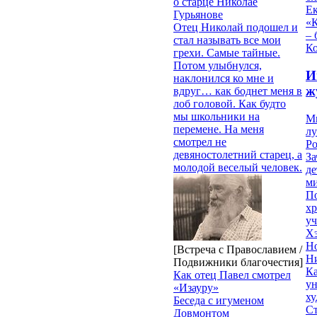
о старце Николае
Е
Гурьянове
«К
Отец Николай подошел и
– 
стал называть все мои
Ко
грехи. Самые тайные.
Потом улыбнулся,
И
наклонился ко мне и
ж
вдруг… как боднет меня в
лоб головой. Как будто
мы школьники на
М
перемене. На меня
лу
смотрел не
Р
девяностолетний старец, а
З
молодой веселый человек.
де
м
П
хр
уч
Х
Н
[Встреча с Православием /
Н
Подвижники благочестия]
Ка
Как отец Павел смотрел
у
«Изауру»
ху
Беседа с игуменом
Ст
Довмонтом