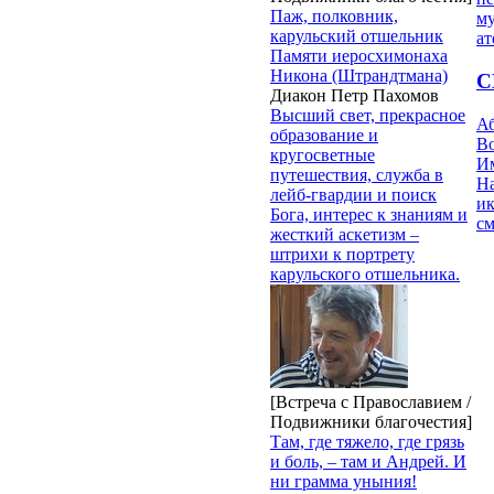
Паж, полковник,
му
карульский отшельник
ат
Памяти иеросхимонаха
Никона (Штрандтмана)
С
Диакон Петр Пахомов
Высший свет, прекрасное
Аб
образование и
Во
кругосветные
Им
путешествия, служба в
Н
лейб-гвардии и поиск
ик
Бога, интерес к знаниям и
с
жесткий аскетизм –
штрихи к портрету
карульского отшельника.
[Встреча с Православием /
Подвижники благочестия]
Там, где тяжело, где грязь
и боль, – там и Андрей. И
ни грамма уныния!