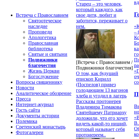
вд
Старец – это человек,
который каждого, как
Г
свое дитя, любит и
Встреча с Православием
заботится, переживает о
Святоотеческое
нем.
наследие
«К
Проповеди
– 
Апологетика
Ко
Православная
Бо
библиотека
ка
Святые и святыни
го
Подвижники
П
[Встреча с Православием /
благочестия
ра
Подвижники благочестия]
Жизнь Церкви
«П
О том, как будущий
Богослужение
о
епископ Кирилл
Вопросы священнику
со
(Поспелов) привез
Новости
голодающим 13 вагонов
Аналитическое обозрение
П
хлеба и угодил в лагерь
Пресса
Рассказы протоиерея
Интернет-журнал
В
Владимира Тимакова
Гость сайта
но
Святейшему Патриарху
Документы истории
«
доложили, что его хочет
Полемика
В.
видеть какой-то нищий,
Сретенский монастырь
О
который называет себя
Фотогалереи
ко
протоиереем..