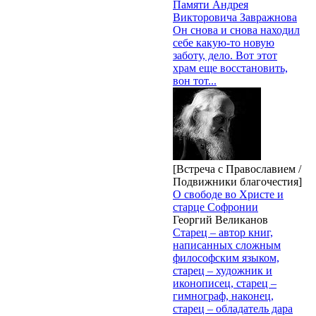
Памяти Андрея
Викторовича Завражнова
Он снова и снова находил
себе какую-то новую
заботу, дело. Вот этот
храм еще восстановить,
вон тот...
[Встреча с Православием /
Подвижники благочестия]
О свободе во Христе и
старце Софронии
Георгий Великанов
Старец – автор книг,
написанных сложным
философским языком,
старец ‒ художник и
иконописец, старец ‒
гимнограф, наконец,
старец ‒ обладатель дара