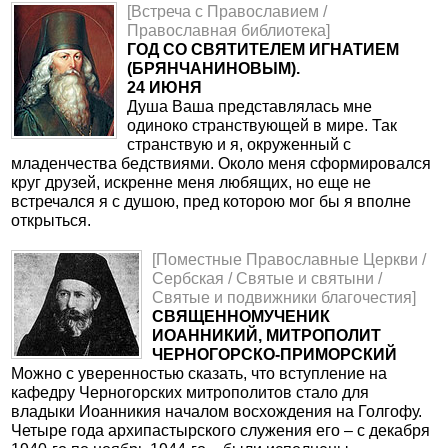
[Встреча с Православием /
Православная библиотека]
ГОД СО СВЯТИТЕЛЕМ ИГНАТИЕМ
(БРЯНЧАНИНОВЫМ).
24 ИЮНЯ
Душа Ваша представлялась мне
одиноко странствующей в мире. Так
странствую и я, окруженный с
младенчества бедствиями. Около меня сформировался
круг друзей, искренне меня любящих, но еще не
встречался я с душою, пред которою мог бы я вполне
открыться.
[Поместные Православные Церкви /
Сербская / Святые и святыни /
Святые и подвижники благочестия]
СВЯЩЕННОМУЧЕНИК
ИОАННИКИЙ, МИТРОПОЛИТ
ЧЕРНОГОРСКО-ПРИМОРСКИЙ
Можно с уверенностью сказать, что вступление на
кафедру Черногорских митрополитов стало для
владыки Иоанникия началом восхождения на Голгофу.
Четыре года архипастырского служения его – с декабря