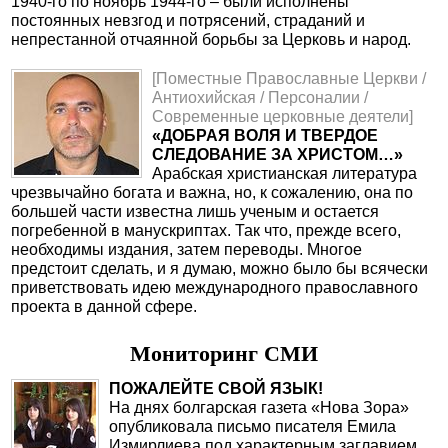
1940-го по ноябрь 1944-го – были исполнены
постоянных невзгод и потрясений, страданий и
непрестанной отчаянной борьбы за Церковь и народ.
[Поместные Православные Церкви /
Антиохийская / Персоналии /
Современные церковные деятели]
«ДОБРАЯ ВОЛЯ И ТВЕРДОЕ
СЛЕДОВАНИЕ ЗА ХРИСТОМ…»
Арабская христианская литература
чрезвычайно богата и важна, но, к сожалению, она по
большей части известна лишь ученым и остается
погребенной в манускриптах. Так что, прежде всего,
необходимы издания, затем переводы. Многое
предстоит сделать, и я думаю, можно было бы всячески
приветствовать идею международного православного
проекта в данной сфере.
Мониторинг СМИ
ПОЖАЛЕЙТЕ СВОЙ ЯЗЫК!
На днях болгарская газета «Нова Зора»
опубликовала письмо писателя Емила
Измирлиева под характерным заглавием