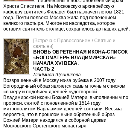
перенесены в восстановленный храм
Христа Спасителя. На Московскую архиерейскую
кафедру святитель Филарет был назначен летом 1821
года. Почти полвека Москва жила под попечением
великого пастыря. Многое из наследства, которое
оставил святитель столице, сохранилось до наших дней.
[Встреча с Православием / Святые и
святыни]
ВНОВЬ ОБРЕТЕННАЯ ИКОНА-СПИСОК
«БОГОМАТЕРЬ ВЛАДИМИРСКАЯ»
НАЧАЛА XVI ВЕКА.
ЧАСТЬ 2
Людмила Щенникова
Возвращенный в Москву из-за рубежа в 2007 году
Богородичный образ является самым точным списком
«в меру и подобие» древней чудотворной
Владимирской иконы Божией Матери, выполненным по
прориси, снятой с поновленной в 1514 году
митрополитом Варлаамом древней святыни. Весьма
вероятно, что в прошлом ныне обретенный образ
Божией Матери находился в соборной церкви
Московского Сретенского монастыря.