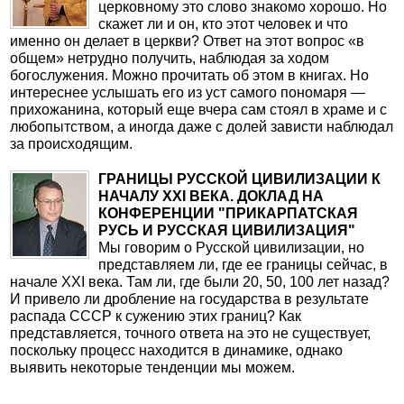
церковному это слово знакомо хорошо. Но
скажет ли и он, кто этот человек и что
именно он делает в церкви? Ответ на этот вопрос «в
общем» нетрудно получить, наблюдая за ходом
богослужения. Можно прочитать об этом в книгах. Но
интереснее услышать его из уст самого пономаря —
прихожанина, который еще вчера сам стоял в храме и с
любопытством, а иногда даже с долей зависти наблюдал
за происходящим.
ГРАНИЦЫ РУССКОЙ ЦИВИЛИЗАЦИИ К
НАЧАЛУ ХХI ВЕКА. ДОКЛАД НА
КОНФЕРЕНЦИИ "ПРИКАРПАТСКАЯ
РУСЬ И РУССКАЯ ЦИВИЛИЗАЦИЯ"
Мы говорим о Русской цивилизации, но
представляем ли, где ее границы сейчас, в
начале XXI века. Там ли, где были 20, 50, 100 лет назад?
И привело ли дробление на государства в результате
распада СССР к сужению этих границ? Как
представляется, точного ответа на это не существует,
поскольку процесс находится в динамике, однако
выявить некоторые тенденции мы можем.