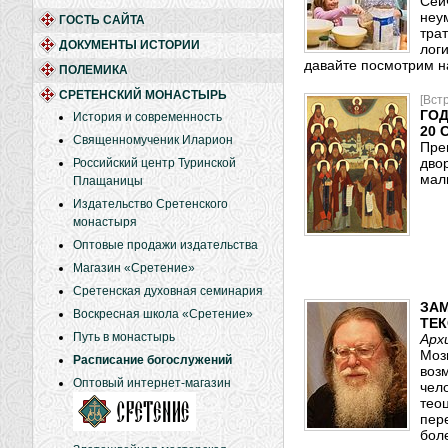
Сей
неу
ГОСТЬ САЙТА
трат
ДОКУМЕНТЫ ИСТОРИИ
лог
давайте посмотрим на
ПОЛЕМИКА
СРЕТЕНСКИЙ МОНАСТЫРЬ
[Вст
ГО
История и современность
20 
Священномученик Иларион
Пре
дво
Российский центр Туринской
маль
Плащаницы
Издательство Сретенского
монастыря
Оптовые продажи издательства
Магазин «Сретение»
Сретенская духовная семинария
ЗАМ
Воскресная школа «Сретение»
ТЕК
Путь в монастырь
Арх
Моз
Расписание богослужений
воз
Оптовый интернет-магазин
чел
тео
пер
бол