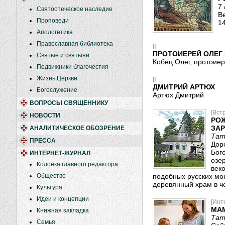
7
Святоотеческое наследие
В
Проповеди
1
Апологетика
Православная библиотека
[]
ПРОТОИЕРЕЙ ОЛЕГ
Святые и святыни
Кобец Олег, протоие
Подвижники благочестия
Жизнь Церкви
[]
ДМИТРИЙ АРТЮХ
Богослужение
Артюх Дмитрий
ВОПРОСЫ СВЯЩЕННИКУ
[Вст
НОВОСТИ
РОЖ
ЗА
АНАЛИТИЧЕСКОЕ ОБОЗРЕНИЕ
Тат
ПРЕССА
Дор
Бог
ИНТЕРНЕТ-ЖУРНАЛ
озе
Колонка главного редактора
веко
Общество
подобных русских мон
деревянный храм в ч
Культура
Идеи и концепции
[Инт
МАМ
Книжная закладка
Тат
Семья