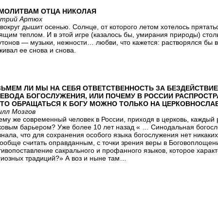
 МОЛИТВАМ ОТЦА НИКОЛАЯ
трий Артюх
вокруг дышит осенью. Солнце, от которого летом хотелось прятатьс
ящим теплом. И в этой игре (казалось бы, умирания природы) столь
утонов — музыки, нежности… любви, что кажется: растворялся бы в
живал ее снова и снова.
ЬМЕМ ЛИ МЫ НА СЕБЯ ОТВЕТСТВЕННОСТЬ ЗА БЕЗДЕЙСТВИЕ
ЕВОДА БОГОСЛУЖЕНИЯ, ИЛИ ПОЧЕМУ В РОССИИ РАСПРОСТР
ДТО ОБРАЩАТЬСЯ К БОГУ МОЖНО ТОЛЬКО НА ЦЕРКОВНОСЛ
илл Мозгов
ему же современный человек в России, приходя в церковь, каждый 
ковым барьером? Уже более 10 лет назад « … Синодальная богосл
знала, что для сохранения особого языка богослужения нет никаки
вообще считать оправданным, с точки зрения веры в Боговоплощени
тивопоставление сакрального и профанного языков, которое характ
гиозных традиций?» А воз и ныне там…