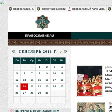
6
Православие.Ru
Поместные Церкви
Православный Календарь
авг
ПРАВОСЛАВИЕ.RU
СЕНТЯБРЬ 2011 Г.
Пн
Вт
Ср
Чт
Пт
Сб
Вс
29
30
31
1
2
3
4
[Инт
ТРИ
5
6
7
8
9
10
11
Мит
Мы у
12
13
14
15
16
17
18
ест
19
20
21
22
23
24
25
рож
явл
26
27
28
29
30
1
2
3
4
5
6
7
8
9
[В
В
ВСТРЕЧА С ПРАВОСЛАВИЕМ
Р