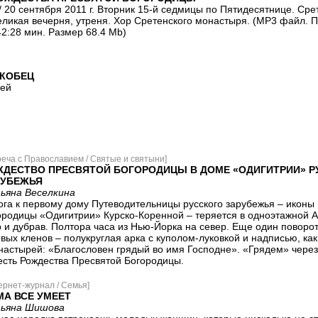
 / 20 сентября 2011 г. Вторник 15-й седмицы по Пятидесятнице. Ср
еликая вечерня, утреня. Хор Сретенского монастыря. (MP3 файл. 
42:28 мин. Размер 68.4 Mb)
 КОБЕЦ
рей
реча с Православием / Святые и святыни]
ДЕСТВО ПРЕСВЯТОЙ БОГОРОДИЦЫ В ДОМЕ «ОДИГИТРИИ» Р
РУБЕЖЬЯ
ьяна Веселкина
ога к первому дому Путеводительницы русского зарубежья – иконы
ородицы «Одигитрии» Курско-Коренной – теряется в одноэтажной 
р и дубрав. Полтора часа из Нью-Йорка на север. Еще один поворот
вых кленов – полукруглая арка с куполом-луковкой и надписью, как
астырей: «Благословен грядый во имя Господне». «Грядем» через а
есть Рождества Пресвятой Богородицы.
ернет-журнал / Семья]
А ВСЕ УМЕЕТ
ьяна Шишова