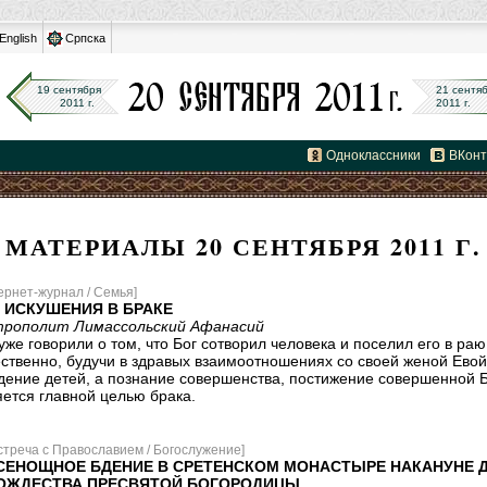
English
Српска
19 сентября
21 сентя
2011 г.
2011 г.
Одноклассники
ВКонт
МАТЕРИАЛЫ 20 СЕНТЯБРЯ 2011 Г.
ернет-журнал / Семья]
 ИСКУШЕНИЯ В БРАКЕ
рополит Лимассольский Афанасий
же говорили о том, что Бог сотворил человека и поселил его в раю
ественно, будучи в здравых взаимоотношениях со своей женой Евой
дение детей, а познание совершенства, постижение совершенной Б
яется главной целью брака.
стреча с Православием / Богослужение]
СЕНОЩНОЕ БДЕНИЕ В СРЕТЕНСКОМ МОНАСТЫРЕ НАКАНУНЕ 
ОЖДЕСТВА ПРЕСВЯТОЙ БОГОРОДИЦЫ