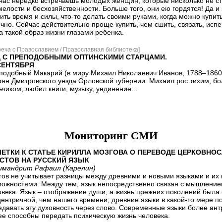
час нередко встречаешь молодых женщин, которые нисколько не с
мелости и бесхозяйственности. Больше того, они ею гордятся! Да и
ить время и силы, что-то делать своими руками, когда можно купит
ично. Сейчас действительно проще купить, чем сшить, связать, исп
 такой образ жизни глазами ребенка.
реча с Православием / Православная библиотека]
Д С ПРЕПОДОБНЫМИ ОПТИНСКИМИ СТАРЦАМИ.
СЕНТЯБРЯ
подобный Макарий (в миру Михаил Николаевич Иванов, 1788–1860)
рян Дмитровского уезда Орловской губернии. Михаил рос тихим, б
чиком, любил книги, музыку, уединение...
Мониторинг СМИ
ЕТКИ К СТАТЬЕ КИРИЛЛА МОЗГОВА О ПЕРЕВОДЕ ЦЕРКОВНО
СТОВ НА РУССКИЙ ЯЗЫК
имандрит Рафаил (Карелин)
гов не учитывает разницы между древними и новыми языками и их
можностями. Между тем, язык непосредственно связан с мышлени
овека. Язык – отображение души, а жизнь прежних поколений была
центричной, чем нашего времени; древние языки в какой-то мере п
едавать эту духовность через слово. Современные языки более ан
ее способны передать психическую жизнь человека.