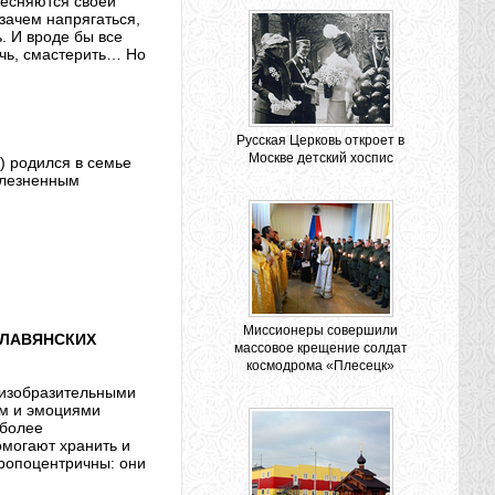
тесняются своей
 зачем напрягаться,
ь. И вроде бы все
ечь, смастерить… Но
Русская Церковь откроет в
Москве детский хоспис
 родился в семье
олезненным
Миссионеры совершили
СЛАВЯНСКИХ
массовое крещение солдат
космодрома «Плесецк»
 изобразительными
ем и эмоциями
 более
омогают хранить и
тропоцентричны: они