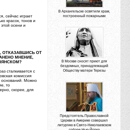
В Архангельске освятили храм,
я, сейчас играет
построенный пожарными
ко красок, тонов и
 этой осени и
, ОТКАЗАВШИСЬ ОТ
АНЕНО МНЕНИЕ,
В Москве сносят приют для
АВЯНСКОМ?
бездомных, принадлежащий
Обществу матери Терезы
раз сталкивается с
овская комиссия
х оснований. Можно
е, то
ерно, скорее, для
Предстоятель Православной
Церкви в Америке совершил
литургию в Свято-Николаевском
соборе Нью-Йорка