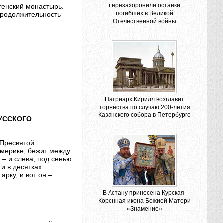
перезахоронили останки
етенский монастырь.
погибших в Великой
Продолжительность
Отечественной войны
Патриарх Кирилл возглавит
торжества по случаю 200-летия
Казанского собора в Петербурге
УССКОГО
 Пресвятой
Америке, бежит между
 – и слева, под сенью
 и в десятках
рку, и вот он –
В Астану принесена Курская-
Коренная икона Божией Матери
«Знамение»