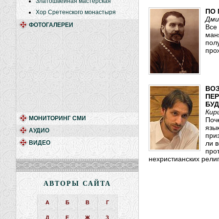
Златошвейная мастерская
ПО
Хор Сретенского монастыря
Дми
ФОТОГАЛЕРЕИ
Все 
ман
пол
про
ВОЗ
ПЕР
БУ
Кир
МОНИТОРИНГ СМИ
Поч
язы
АУДИО
при
ВИДЕО
ли 
про
нехристианских рели
АВТОРЫ САЙТА
А
Б
В
Г
Д
Е
Ж
З