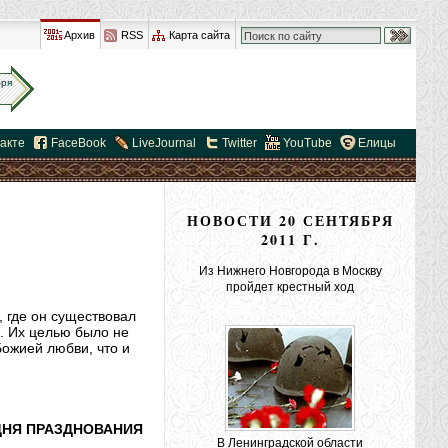
Архив
RSS
Карта сайта
бря
акте
FaceBook
LiveJournal
Twitter
YouTube
Елицы
НОВОСТИ 20 СЕНТЯБРЯ
2011 Г.
Из Нижнего Новгорода в Москву
пройдет крестный ход
, где он существовал
. Их целью было не
ожией любви, что и
ДНЯ ПРАЗДНОВАНИЯ
В Ленинградской области