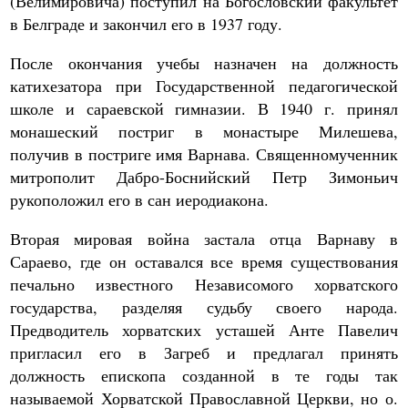
(Велимировича) поступил на Богословский факультет
в Белграде и закончил его в 1937 году.
После окончания учебы назначен на должность
катихезатора при Государственной педагогической
школе и сараевской гимназии. В 1940 г. принял
монашеский постриг в монастыре Милешева,
получив в постриге имя Варнава. Священномученник
митрополит Дабро-Боснийский Петр Зимоньич
рукоположил его в сан иеродиакона.
Вторая мировая война застала отца Варнаву в
Сараево, где он оставался все время существования
печально известного Независомого хорватского
государства, разделяя судьбу своего народа.
Предводитель хорватских усташей Анте Павелич
пригласил его в Загреб и предлагал принять
должность епископа созданной в те годы так
называемой Хорватской Православной Церкви, но о.