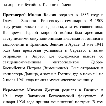
на дороге в Бугойно. Тело не найдено.
Протоиерей Милан Божич
родился в 1885 году в
Гламоче. Закончил Рельевскую семинарию. В 1909
году рукоположен в сан диакона, а затем священника.
Во время Первой мировой войны был арестован
австрийскими оккупационными властями и томился в
заключении в Травнике, Зенице и Араде. В мае 1941
года был арестован усташами в Сараево, а затем
отправлен в Загреб, где содержался вместе со
священномучеником митрополитом Дабро-
Боснийским Петром (Зимоньичем). Был отправлен в
концлагерь Даница, а затем в Госпич, где в ночь с 1 на
2 июля 1941 года принял мученическую кончину.
Иеромонах Михаил Джусич
родился в Гледиче в
1911 году. Закончил Богословский факультет. 6
января 1934 года принял монашеский постриг. В том