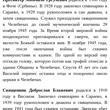
в Фоче (Србинье). В 1928 году закончил семинарию в
Сараево, в 1929 году рукоположен в сан дьякона, а
затем священника. Служил приходским священником
в Челебичах до своей мученической кончины 29
ноября 1945 года. За Время второй мировой войны
неоднократно приговаривался к смерти, но по
милости Божьей оставался жив. В ноябре 1945 года,
уже после окончания войны был схвачен
коммунистами и казнен. По одной из версий ему
отсекли голову, которую потом как трофей отнесли в
здание Общины в Челебичах. Спустя 45 лет его сын
Василий перенес останки отца и похоронил около
церкви в Челебичах.
Священник Доброслав Блажевич
родился в 1916
году в Високом. Закончил семинарию в Сараево, в
1939 году рукоположен в диакона и священника. В
июне 1941 года был схвачен усташами. Зверски убит