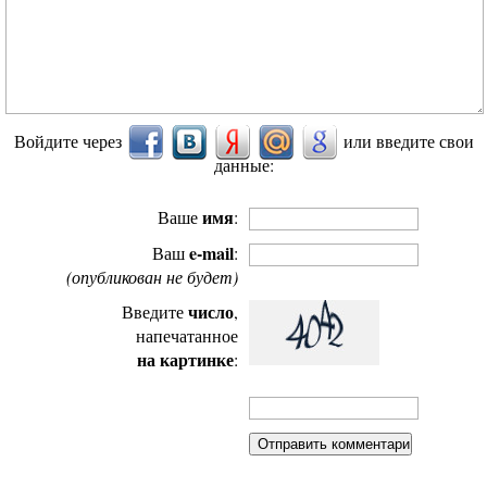
Войдите через
или введите свои
данные:
имя
Ваше
:
e-mail
Ваш
:
(опубликован не будет)
число
Введите
,
напечатанное
на картинке
: