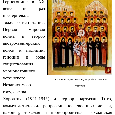
Герцеговине в XX
веке не раз
претерпевала
тяжелые испытания:
Первая мировая
война и террор
австро-венгерских
войск и полиции,
геноцид в годы
существования
марионеточного
усташского
Икона новомученников Дабро-боснийской
Независимого
епархии
государства
Хорватия (1941-1945) и террор партизан Тито,
коммунистические репрессии послевоенных лет, и,
наконец, тяжелая и кровопролитная гражданская