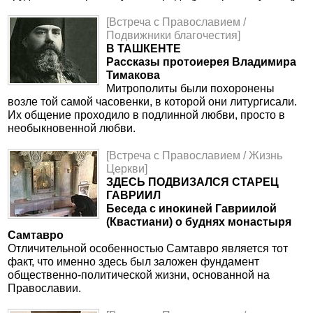
[Встреча с Православием /
Подвижники благочестия]
В ТАШКЕНТЕ
Рассказы протоиерея Владимира
Тимакова
Митрополиты были похоронены
возле той самой часовенки, в которой они литургисали.
Их общение проходило в подлинной любви, просто в
необыкновенной любви.
[Встреча с Православием / Жизнь
Церкви]
ЗДЕСЬ ПОДВИЗАЛСЯ СТАРЕЦ
ГАВРИИЛ
Беседа с инокиней Гавриилой
(Квастиани) о буднях монастыря
Самтавро
Отличительной особенностью Самтавро является тот
факт, что именно здесь был заложен фундамент
общественно-политической жизни, основанной на
Православии.