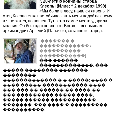
К 20-летию кончины старца
Клеопы (Илие; † 2 декабря 1998)
«Мы были в лесу, начался ливень. И
отец Клеопа стал настойчиво звать меня подойти к нему,
а я не хотел, но пошел. Тут в это самое место ударила
молния. Он был вдохновлен от Бога», – вспоминал
архимандрит Арсений (Папачок), сотаинник старца.
[������� �
������������ /
����������
�����������]
��� ������
�������������, ���
����� �������� �������
��������
������������� � � �����: ���� �
���� ����� ����������� ����,
��� ��� �� ������ �� ���� ��
��� ��������� ����� ����,
����� ������ �����������
�������. ��� ���� � ���������
����������.