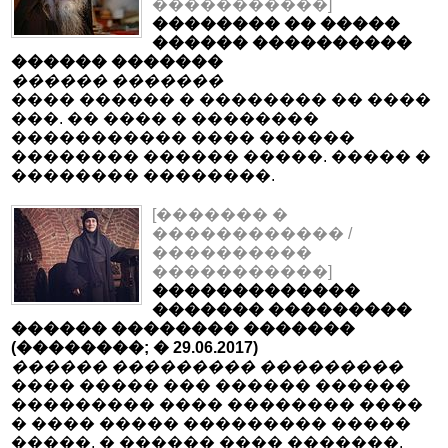
�����������]
�������� �� �����
������ ����������
������ �������
������ �������
���� ������ � �������� �� ����
���. �� ���� � ��������
����������� ���� ������
�������� ������ �����. ����� �
�������� ��������.
[������� �
������������ /
����������
�����������]
�������������
������� ���������
������ �������� �������
(��������; � 29.06.2017)
������ ��������� ���������
���� ����� ��� ������ ������
��������� ���� �������� ����
� ���� ����� ��������� �����
�����, � ������ ���� �������.