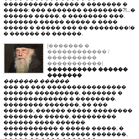
���������� ����� � ������� �
�����: ��� ������� ��������?!...�
������ �����, � �������� ���.
������� ����� ����� � ����
����� � ����� ��� �� ��������!�
� ������ �� ������.
[������� �
������������ /
����������
�����������]
���������� ������
�������
������� ������
��� �� ��� ����������������
������ ���������, ������� �
������������� � ��������.
�������� �������, �� ���
������, ������ ����� ��������
�������� �����, ���������
������ ���� ������
����������� � ����� �����, �
����� ������ ������ �������,