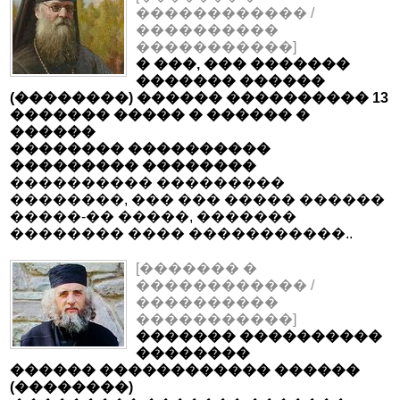
������������ /
����������
�����������]
� ���, ��� �������
������� ������
(��������) ������ ���������� 13
������� ����� � ������ �
������
�������� ����������
��������� ��������
���������� ���������
��������, ��� ��� ����� ������
�����-�� �����, �������
�������� ���� �����������..
[������� �
������������ /
����������
�����������]
������� ����������
��������
������ ������������ ������
(��������)