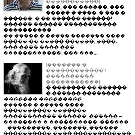
�����������]
���, ��� ������, ���
����� � ����, � ��� �
������. � �� ������ ������!
������ ������ �����������
����������
�� ����� � ����� ������� ����
�����-�� ����� ������, ����.
��� ���� ���� ���
������������, ��� ���...
[������� �
������������ /
����������
�����������]
� ������� �� ������
� ������ ��������
������� ���������
������ � ����� ����,
���������� �������
����������� ������, ������ ‒
�������� � ����������, ������
‒ ���������, �������, ������ ‒
���������� ���� ������������