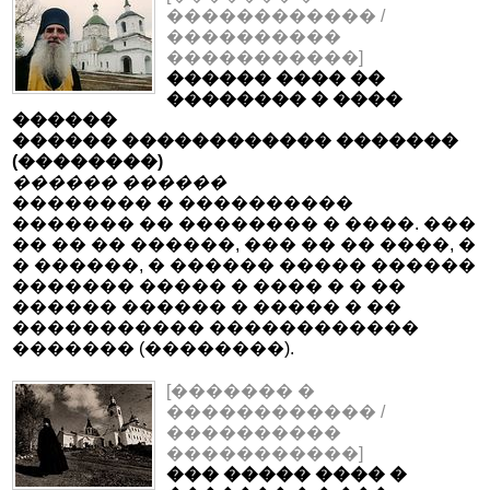
������������ /
����������
�����������]
������ ���� ��
�������� � ����
������
������ ������������ �������
(��������)
������ ������
�������� � ����������
������� �� �������� � ����. ���
�� �� �� ������, ��� �� �� ����, �
� ������, � ������ ����� ������
������� ����� � ���� � � ��
������ ������ � ����� � ��
����������� ������������
������� (��������).
[������� �
������������ /
����������
�����������]
��� ����� ���� �