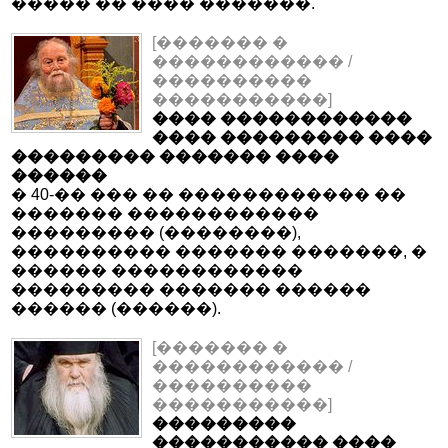
����� �� ���� �������.
[������� �
������������ /
����������
�����������]
���� ������������
���� ��������� ����
��������� ������� ����
������
� 40-�� ��� �� ������������ ��
������� ������������
��������� (��������),
���������� ������� �������, �
������ ������������
��������� ������� ������
������ (������).
[������� �
������������ /
����������
�����������]
���������
����������� ����