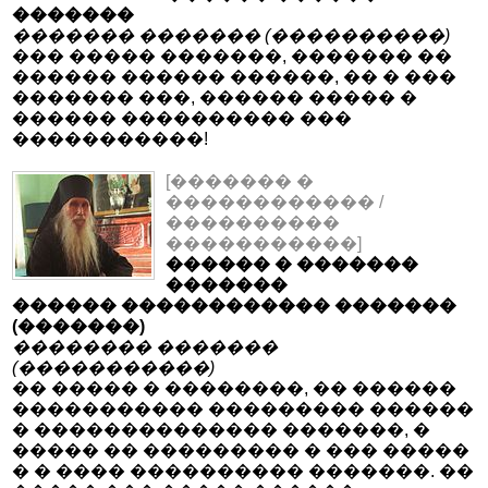
�������
������� ������� (����������)
��� ����� �������, ������� ��
������ ������ ������, �� � ���
������� ���, ������ ����� �
������ ���������� ���
�����������!
[������� �
������������ /
����������
�����������]
������ � �������
�������
������ ������������ �������
(�������)
�������� �������
(�����������)
�� ����� � ��������, �� ������
����������� ��������� ������
� �������������� �������, �
����� �� ��������� � ��� �����
� � ���� ���������� �������. ��