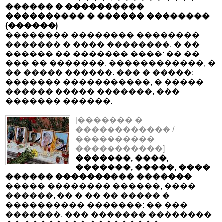
������ � ����������
���������� � ������ ��������
(������)
�������� �������� ��������
������� � ���� ��������. � ��
������ �� ������� ����: �� ��
��� �� �������. ������������, �
�� ����� ������. ��� � �����:
������� �����������, � �����
������ ����� �������, ���
������� ������.
[������� �
������������ /
����������
�����������]
�������, ����,
�������, �����, ����
������ ���������� �������
����� �������� ������, ����
������, �� � �� �� ����� �
���������� �������: �� ���
�������, ��� ������� ��������