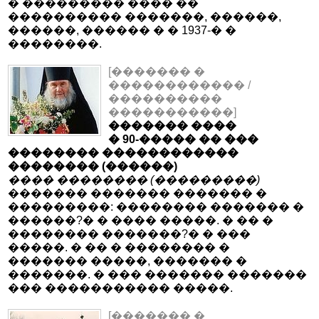
� ��������� ���� ��
���������� �������, ������,
������, ������ � � 1937-� �
��������.
[������� �
������������ /
����������
�����������]
������� ����
� 90-����� �� ���
�������� ������������
�������� (������)
���� �������� (���������)
������� ������� ������� �
���������: �������� ������� �
������?� � ���� �����. � �� �
�������� �������?� � ���
�����. � �� � �������� �
������� �����, ������� �
�������. � ��� ������� �������
��� ����������� �����.
[������� �