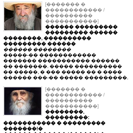
[������� �
������������ /
����������
�����������]
������ ���������
��������� ������
��������, ����������
��������� ������
������ ��������
�����-�� ������������
������� ����������� ������
�� �������. ����� ����������
�� �����, � ��� ����� �� � ����
������ ���-�� ����� ���������.
[������� �
������������ /
����������
�����������]
��������,
���������:
����������� � ���������
�������!�