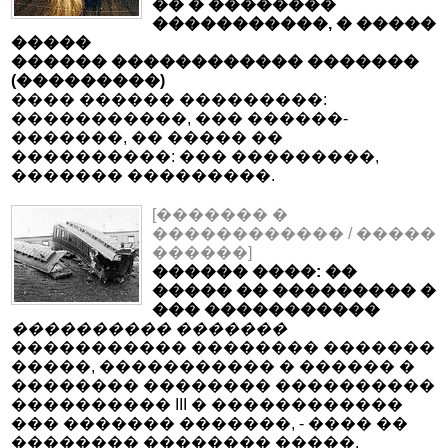
�� � ��������
�����������, � �����
�����
������ ������������ �������
(���������)
���� ������ ���������:
�����������, ��� ������-
�������, �� ����� ��
����������: ��� ���������,
������� ���������.
[������� �
������������ / �����
������]
������ ����: ��
����� �� ��������� �
��� �����������
���������� �������
����������� �������� �������
�����, ����������� � ������ �
�������� �������� ����������
���������� III � ������������
��� ������� �������, - ���� ��
�������� �������� �����.