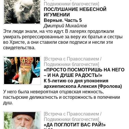
Подвижники благочестия]
ПОСЛУШАНИЕ НЕБЕСНОЙ
ИГУМЕНИИ
Верные. Часть 5
Дмитрий Михайлов
Эти люди знали, на что идут. В лагерях продолжали
умирать репрессированные за веру их братья и сестры
во Христе, а они ставили свои подписи и несли эти
свидетельства.
[Встреча с Православием /
Подвижники благочестия]
«ПРОСТО ПОСМОТРИШЬ НА НЕГО
– И НА ДУШЕ РАДОСТЬ!»
К 5-летию со дня упокоения
архиепископа Алексия (Фролова)
У него была невероятная отцовская нежность,
пастырские деликатность и осторожность в попечении
душ.
[Встреча с Православием /
Подвижники благочестия]
«ДА ПОГЛОТИТ ВАС РАЙ!»