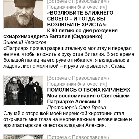
[Встреча с Православием /
Подвижники благочестия]
«ВОЗЛЮБИТЕ БЛИЖНЕГО
СВОЕГО – И ТОГДА ВЫ
ВОЗЛЮБИТЕ ХРИСТА!»
К 90-летию со дня рождения
схиархимандрита Виталия (Сидоренко)
Зиновий Чесноков
«Патриарх прочел разрешительную молитву и передал
ее мне, чтобы вложить в руку отца Виталия. В это время
большой палец на его руке отгибается, я вкладываю в
ладонь лист с молитвой – и рука закрывается. Сама.
[Встреча с Православием /
Подвижники благочестия]
ПОМОЛИСЬ О ТВОИХ КИРИНЕЯХ
Мои воспоминания о Святейшем
Патриархе Алексии II
Протоиерей Олег Врона
Случай с отсрочкой моей иерейской хиротонии стал
открывать мне глаза на многие важные человеческие и
архипастырские качества владыки Алексия.
[Встреча с Православием /