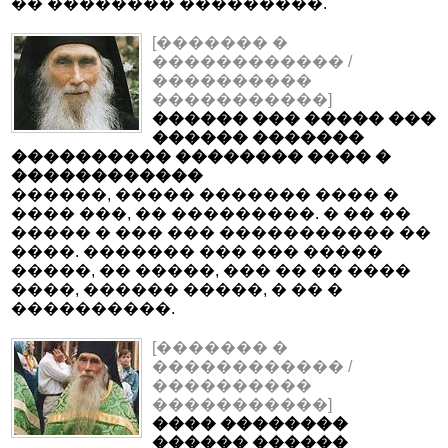
�� �������� ���������.
[������� �
������������ /
����������
�����������]
������ ��� ����� ���
������ �������
���������� �������� ���� �
������������
������, ����� ������� ���� �
���� ���, �� ���������. � �� ��
����� � ��� ��� ����������� ��
����. ������� ��� ��� �����
�����, �� �����, ��� �� �� ����
����, ������ �����, � �� �
����������.
[������� �
������������ /
����������
�����������]
���� ��������
������ ������