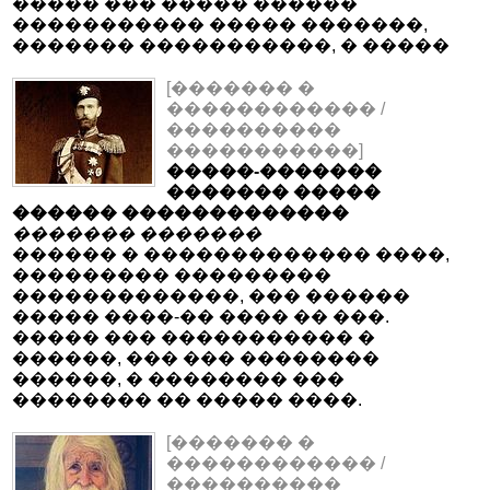
����� ��� ����� ������
����������� ����� �������,
������� �����������, � �����
[������� �
������������ /
����������
�����������]
�����-�������
������� �����
������ �������������
������� �������
������ � ������������� ����,
��������� ���������
�������������, ��� ������
����� ����-�� ���� �� ���.
����� ��� ����������� �
������, ��� ��� ��������
������, � �������� ���
�������� �� ����� ����.
[������� �
������������ /
����������