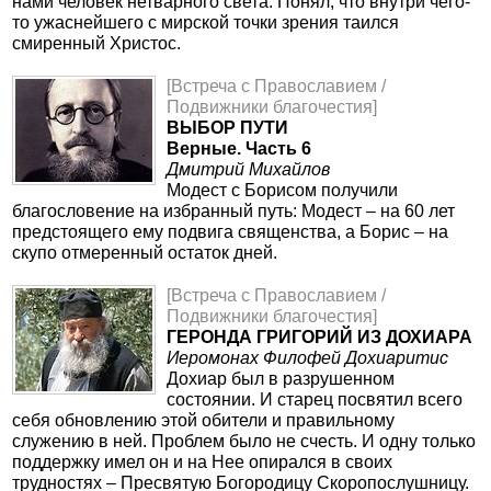
нами человек нетварного света. Понял, что внутри чего-
то ужаснейшего с мирской точки зрения таился
смиренный Христос.
[Встреча с Православием /
Подвижники благочестия]
ВЫБОР ПУТИ
Верные. Часть 6
Дмитрий Михайлов
Модест с Борисом получили
благословение на избранный путь: Модест – на 60 лет
предстоящего ему подвига священства, а Борис – на
скупо отмеренный остаток дней.
[Встреча с Православием /
Подвижники благочестия]
ГЕРОНДА ГРИГОРИЙ ИЗ ДОХИАРА
Иеромонах Филофей Дохиаритис
Дохиар был в разрушенном
состоянии. И старец посвятил всего
себя обновлению этой обители и правильному
служению в ней. Проблем было не счесть. И одну только
поддержку имел он и на Нее опирался в своих
трудностях – Пресвятую Богородицу Скоропослушницу.