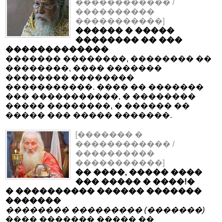
������������ /
����������
�����������]
������ � �����
�������� �� ���
�������������
������� ��������, �������� ��
��������, ���� �������
�������� ��������
�����������. ���� �� �������
��� �����������, � ��������
����� ��������, � ������ ��
����� ��� ����� �������.
[������� �
������������ /
����������
�����������]
�� ����, ����� ����
��� ����� � ����!�
� ���������� ������ �������
�������
�������� ��������� (�������)
���� ������� ����� ��