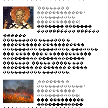
[������� �
������������ /
����������
�����������]
������� �������
���������� ������
������
��������� ������� �
���������� �����������
��������� ��������. �������
��� ���� ��� � �����������
��������� ������������
�������, ����� ����� ���
�������� �� ������ � ����
���������� �������.
[������� �
������������ /
����������
�����������]
��� ���������
������������