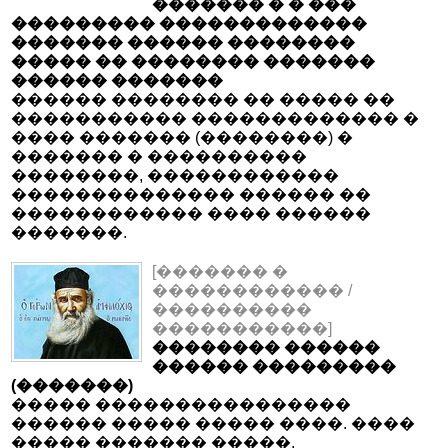
������� � � ���
��������� �������������
������� ������ ��������
����� �� �������� �������
������ �������
������ �������� �� ����� ��
����������� ������������� �
���� ������� (��������) �
������� � ����������
��������, ������������
�������������� ������ ��
������������ ���� ������
�������.
[������� �
������������ /
����������
�����������]
�������� ������
������ ���������
(�������)
����� ����������������
������ ����� ����� ����. ����
����� ������� �����,