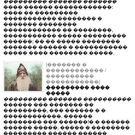
��������� ������� �������
���� ������ ������������:
���� �� ���������
����������� �������� �
������� ��������
������������ �� ��������,
����������� ����� ���������
������; �� �� ����� ��������
������� ������ � �����������
����� ���� �������� �����.
[������� �
������������ /
����������
�����������]
��������� ����
�����
��������� ������� ����������
������ ��� ������� ��
���������, ��� ������ � �
������������. ������
�������� ��� ������!� � ������
������ �����, ����� � ��������
��������� ������ ������