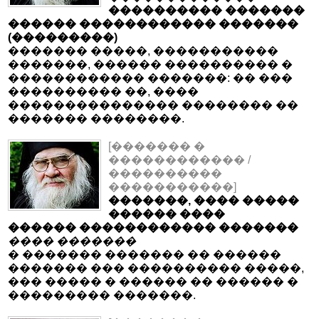
���������� �������
������ ������������ �������
(���������)
������� �����, �����������
�������, ������ ���������� �
������������ �������: �� ���
���������� ��, ����
��������������� �������� ��
������� ��������.
[������� �
������������ /
����������
�����������]
�������, ���� �����
������ ����
������ ������������ �������
���� �������
� ������� ������� �� ������
������� ��� ���������� �����,
��� ����� � ������ �� ������ �
��������� �������.