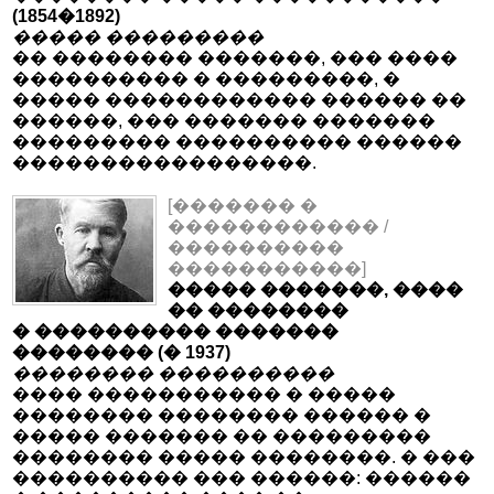
(1854�1892)
����� ���������
�� �������� �������, ��� ����
���������� � ���������, �
����� ������������ ������ ��
������, ��� ������� �������
��������� ���������� ������
�����������������.
[������� �
������������ /
����������
�����������]
����� �������, ����
�� ��������
� ���������� �������
�������� (� 1937)
�������� ����������
���� ����������� � �����
�������� �������� ������ �
����� ������� �� ���������
�������� ����� ��������. � ���
���������� ��� ������: ������