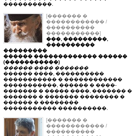
����������.
[������� �
������������ /
����������
�����������]
���, ���������,
����������
���������
������ ������������� ������
(�����������)
������ ���� �������
������ ����, ����������
����������� � ������������
�����������, ������ � ����-
������� � ����� ����, ������� �
������� � ������� �������� �
������ � ��������
����������� ����������.
[������� �
������������ /
����������