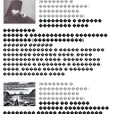
[������� �
������������ /
����������
�����������]
�������� � ������
�������� ����
��������
����� � ����������� ��������
������� (������������)
������ ������
���� �������� � ����� ������
������� ������ ����, ����
���������� ����, ����� ����
������� � ������� � �������,
����, ����� ����� � ������
����������� ����.
[������� �
������������ /
����������
�����������]
����� �� �����
������ �����������
�������� ����� �����������