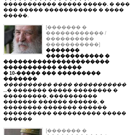
����������� ����� �����. � ���
��� ����� ����������� � ����
�����.
[������� �
������������ /
����������
�����������]
�������
������������ �
����������������������
����������� �����
� 10-����� ��� ���������
�������
���������� ���� �����������
...� ������� ����� �������� �
���������, ����������
������� ������ ������, �
�������� ������� ������
���������� ���������� �����
������
[������� �