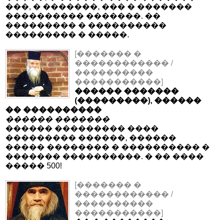
���, � �������, ��� � �������
���������� �������. ��
��������� � ����������
��������� � �����.
[������� �
������������ /
����������
�����������]
������ �������
(���������), ������
�� ����������
������ �������
������ ��������� ����
��������� ������, ������
����� �������� � ���������� �
������� ����������. � �� ����
����� 500!
[������� �
������������ /
����������
�����������]