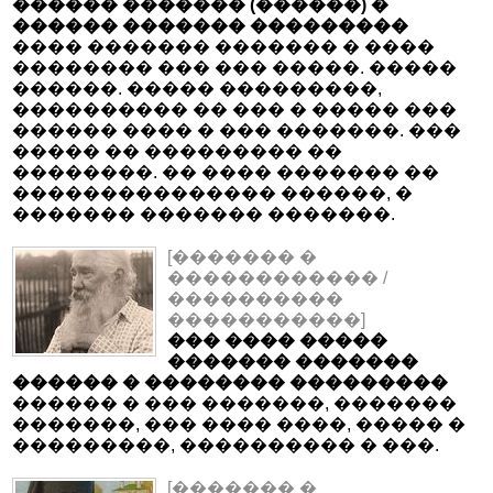
������ ������� (������) �
������ ������� ���������
���� ������� ������� � ����
�������� ��� ��� �����. �����
������. ����� ���������,
���������� �� ��� � ����� ���
������ ���� � ��� �������. ���
����� �� ��������� ��
��������. �� ���� ������� ��
��������������� ������, �
������� ������� �������.
[������� �
������������ /
����������
�����������]
��� ���� �����
������� �������
������ � �������� ���������
������ � ��� �������, �������
�������, ��� ���� ����, ����� �
���������, ���������� � ���.
[������� �