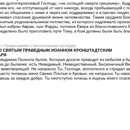
 же долготерпеливый Господь, «не хотящий смерти грешника», бо
ием его, не отступающий от него никогда, всегда пребывающий с 
ял их общением с ними и через них поддерживал и в прочих людях в
живал спасение душевной жизни человечества. Таким орудием Бо
енитым родоначальником потомства, из которого надлежало произ
 был избран Аврам, сын Фарры, потомок Евера из благословенного 
еделено было приготовить пути Тому, в Ком должны были быть бл
а с Православием / Святоотеческое наследие]
СО СВЯТЫМ ПРАВЕДНЫМ ИОАННОМ КРОНШТАДТСКИМ
АРЯ
евидимая Полнота бытия, Которая доселе приводит из небытия в б
ка до былинки; есть Невидимый, Невещественный, Бесконечный Вин
е животворящий. Не напрасно Ты, Господи, воплотился и страдал з
 часто питаешь меня Своею Плотью и Кровью; не напрасно Ты нак
даешь за каждое добро. Ты неотступно хочешь и ищешь моего спас