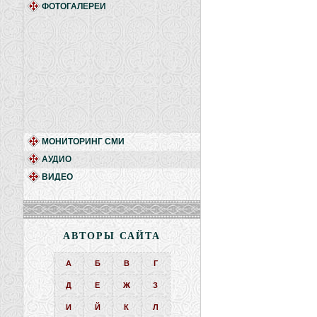
ФОТОГАЛЕРЕИ
МОНИТОРИНГ СМИ
АУДИО
ВИДЕО
АВТОРЫ САЙТА
А
Б
В
Г
Д
Е
Ж
З
И
Й
К
Л