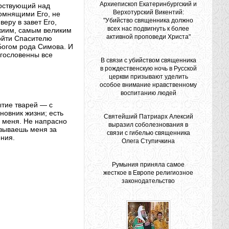
Архиепископ Екатеринбургский и
дрствующий над
Верхотурский Викентий:
помнящими Его, не
"Убийство священника должно
еру в завет Его,
всех нас подвигнуть к более
жиим, самым великим
активной проповеди Христа"
ойти Спасителю
Богом рода Симова. И
агословенны все
В связи с убийством священника
в рождественскую ночь в Русской
церкви призывают уделить
особое внимание нравственному
воспитанию людей
ытие тварей — с
овник жизни; есть
Святейший Патриарх Алексий
а меня. Не напрасно
выразил соболезнования в
азываешь меня за
связи с гибелью священника
ения.
Олега Ступичкина
Румыния приняла самое
жесткое в Европе религиозное
законодательство