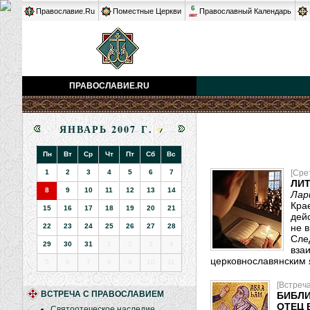
6
Православие.Ru
Поместные Церкви
Православный Календарь
авг
ПРАВОСЛАВИЕ.RU
ЯНВАРЬ 2007 Г.
Пн
Вт
Ср
Чт
Пт
Сб
Вс
1
2
3
4
5
6
7
[Сре
ЛИ
8
9
10
11
12
13
14
Лар
Кра
15
16
17
18
19
20
21
дей
22
23
24
25
26
27
28
не 
Сле
29
30
31
1
2
3
4
вза
церковнославянским 
5
6
7
8
9
10
11
[Встреч
ВСТРЕЧА С ПРАВОСЛАВИЕМ
БИБЛИ
ОТЕЦ 
Святоотеческое наследие