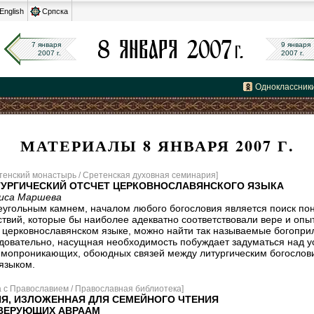
English
Српска
7 января
9 января
2007 г.
2007 г.
Одноклассник
МАТЕРИАЛЫ 8 ЯНВАРЯ 2007 Г.
тенский монастырь / Сретенская духовная семинария]
ТУРГИЧЕСКИЙ ОТСЧЕТ ЦЕРКОВНОСЛАВЯНСКОГО ЯЗЫКА
иса Маршева
еугольным камнем, началом любого богословия является поиск пон
ствий, которые бы наиболее адекватно соответствовали вере и опыт
в церковнославянском языке, можно найти так называемые богопри
довательно, насущная необходимость побуждает задуматься над 
имопроникающих, обоюдных связей между литургическим богослов
языком.
а с Православием / Православная библиотека]
Я, ИЗЛОЖЕННАЯ ДЛЯ СЕМЕЙНОГО ЧТЕНИЯ
ВЕРУЮЩИХ АВРААМ