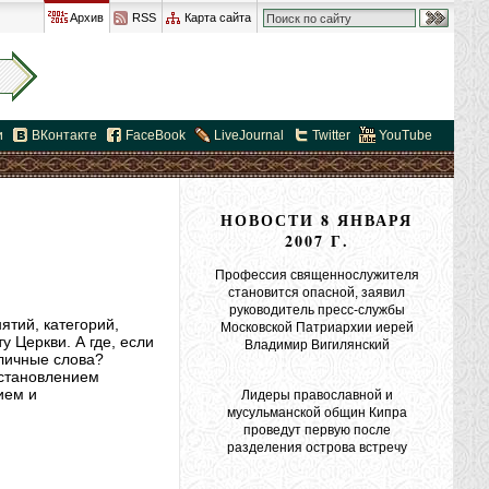
Архив
RSS
Карта сайта
и
ВКонтакте
FaceBook
LiveJournal
Twitter
YouTube
НОВОСТИ 8 ЯНВАРЯ
2007 Г.
Профессия священнослужителя
становится опасной, заявил
руководитель пресс-службы
ятий, категорий,
Московской Патриархии иерей
у Церкви. А где, если
Владимир Вигилянский
личные слова?
установлением
ием и
Лидеры православной и
мусульманской общин Кипра
проведут первую после
разделения острова встречу