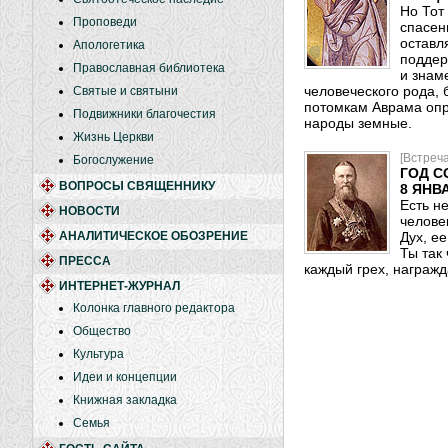
Но Тот
Проповеди
спасен
оставл
Апологетика
поддер
Православная библиотека
и знам
человеческого рода,
Святые и святыни
потомкам Аврама опр
Подвижники благочестия
народы земные.
Жизнь Церкви
[Встреч
Богослужение
ГОД 
ВОПРОСЫ СВЯЩЕННИКУ
8 ЯНВ
Есть н
НОВОСТИ
челове
АНАЛИТИЧЕСКОЕ ОБОЗРЕНИЕ
Дух, е
Ты так
ПРЕССА
каждый грех, награж
ИНТЕРНЕТ-ЖУРНАЛ
Колонка главного редактора
Общество
Культура
Идеи и концепции
Книжная закладка
Семья