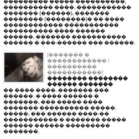
��������� ����� ����������,
���������� ����, �����������
������� (������), �������
�������� (��������)� �� ����
������������ �����������
���������� ���� ������
������, ������� �����������
������ � ���-������ ��� ������.
[������� �
������������ /
����������
�����������]
�������� ��������
������ �������
�� ���� ����. ������� ���
������. � ���� ������ �
�������, ��� ����� ����
������� ���������� �����.
�����, ��� ������ ����-��
����������� � ������� �����
������ ������ ���������
�������.