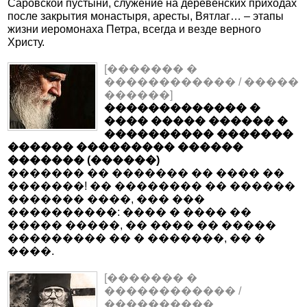
Саровской пустыни, служение на деревенских приходах
после закрытия монастыря, аресты, Вятлаг… – этапы
жизни иеромонаха Петра, всегда и везде верного
Христу.
[������� �
������������ / �����
������]
������������� �
���� ����� ������ �
���������� �������
������ ��������� ������
������� (������)
������� �� ������� �� ���� ��
�������! �� �������� �� ������
������� ����, ��� ���
����������: ���� � ���� ��
����� �����, �� ���� �� �����
��������� �� � �������, �� �
����.
[������� �
������������ /
����������