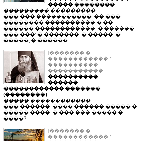
����� ��������
��������� ���������
��� ��� �����������. �� ���
�������� ���������� � ��
������ ������������. � ������
��� ���: � �������, � �����, �
�����, � ������.
[������� �
������������ /
����������
�����������]
����������
������
������������ �������
(��������)
����� ������������
��� ������, ���� ������ ����� �
����� ����, � ��� ��� ����� �
����?
[������� �
������������ /