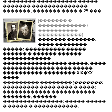
� ������� ���������� �����
������� ��������������
�������, ������� ���� � 25 ���.
[������� �
������������ /
����������
�����������]
������� �������.
���� ��������
�����: ���������� �����
������ � ������ ������
������������
���������������� �����. ����
������������� ���� �����
���������� �������� XIX�XX
����
��������� �������� (�������)
��������� ���� ���� � ����;
������������ �����������
�������; ������
���������������; ����� �����
� ����� � �����������.