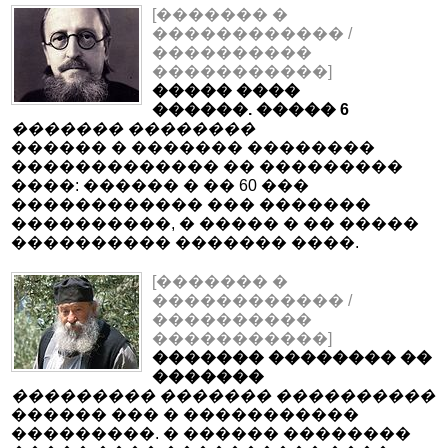
[������� �
������������ /
����������
�����������]
����� ����
������. ����� 6
������� ��������
������ � ������� ��������
������������� �� ���������
����: ������ � �� 60 ���
������������ ��� �������
����������, � ����� � �� �����
���������� ������� ����.
[������� �
������������ /
����������
�����������]
������� �������� ��
�������
��������� ������� ����������
������ ��� � �����������
���������. � ������ ��������