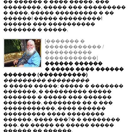
�� ������ � ���� �����. ���
��������, ����� ��� ���������
� ����. ����� ��������� � ��
������! ����� ���������!
������ ��� ����������
������� � �����.
[������� �
������������ /
����������
�����������]
������ ������
� ����� ���� ������
������� (����������)
��������� ���������
� ����� �����: ����� � �������
�������, � ��������� �����
������� � ����� ��� ������
��������. �������� �� � ���
�����������, ���� ������
��������� ���� ��������
������. ���� ���?� � ��������
���. �� ����� �� ����� �����
������ �� ������.