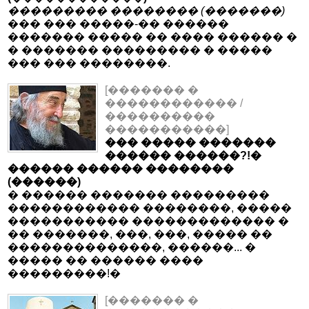
��������� �������� (�������)
��� ��� �����-�� ������
������� ����� �� ���� ������ �
� ������� ��������� � �����
��� ��� ��������.
[������� �
������������ /
����������
�����������]
��� ����� �������
������ ������?!�
������ ������ ��������
(������)
� ������ ������� ���������
������������ ��������, �����
����������� ������������� �
�� �������, ���, ���, ����� ��
��������������, ������... �
����� �� ������ ����
���������!�
[������� �