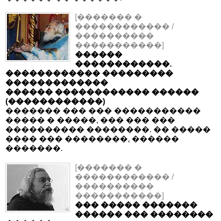
[������� �
������������ /
����������
�����������]
������
������������.
������������ ���������
�������������
������ ������������ ������
(������������)
������� ��� ��� �����������
����� � �����, ��� ��� ���
���������� ��������. �� �����
���� ��� ��������, ������
�������.
[������� �
������������ /
����������
�����������]
��� ����� �������
������ ��� ��������