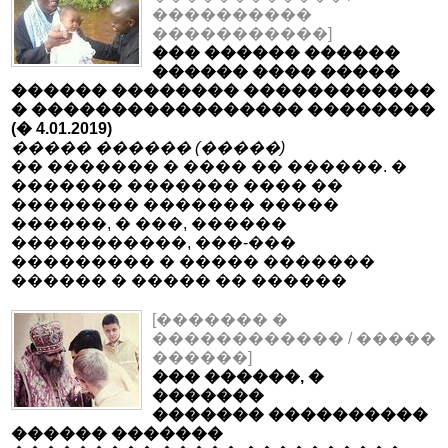
����������
�����������]
��� ������ ������
������ ���� �����
������ �������� ������������
� ����������������� ��������
(� 4.01.2019)
����� ������ (�����)
�� ������� � ���� �� ������. �
������� ������� ���� ��
�������� ������� �����
������, � ���, ������
�����������, ���-���
��������� � ����� �������
������ � ����� �� ������
[������� �
������������ / �����
������]
��� ������, �
�������
������� ����������
������ �������