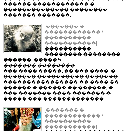
������ ������������ �
�������������� ��������
������� �������.
[������� �
������������ /
����������
�����������]
����������
�������� ��������
������. ����� 5
������� ��������
��� ���� �����, �� ��� ����. �
������� ���������� �������
���������������� �� ���� ��
������ � ������ �� ������, �
��� ������� ���� ������� �
����� ��� �������������.
[������� �
������������ /
����������
�����������]