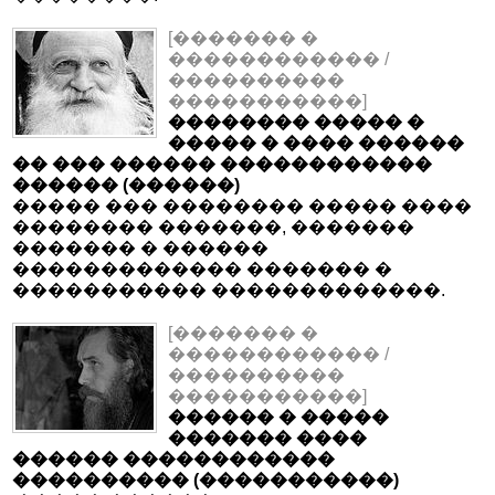
[������� �
������������ /
����������
�����������]
�������� ����� �
����� � ���� ������
�� ��� ������ ������������
������ (������)
����� ��� �������� ����� ����
�������� �������, �������
������� � ������
������������� ������� �
����������� �������������.
[������� �
������������ /
����������
�����������]
������ � �����
������� ����
������ ������������
���������� (�����������)