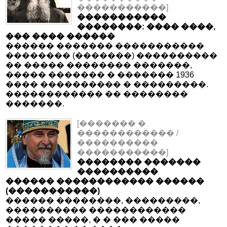
�����������]
�����������
��������: ���� ����,
��� ���� ������
������ ������� �����������
�������� (�������) ����������
�� ����� �������� �������,
����� ������� � ������� 1936
���� ���������� � ���������.
������������ �� ��������
�������.
[������� �
������������ /
����������
�����������]
�������� �������
����������
������ ������������ ������
(�����������)
������ ��������, ���������,
���������� ������������
����� �����, � � ��� �����