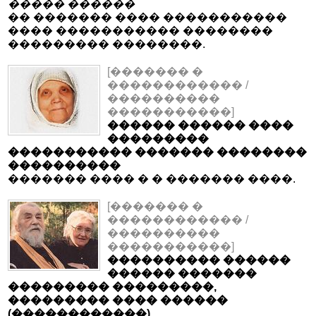
����� ������
�� ������� ���� �����������
���� ����������� ��������
��������� ��������.
[������� �
������������ /
����������
�����������]
������ ������ ����
���������
����������� ������� ��������
����������
������� ���� � � ������� ����.
[������� �
������������ /
����������
�����������]
���������� ������
������ �������
��������� ���������,
��������� ���� ������
(������������)