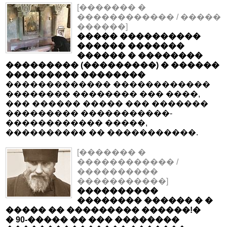
[������� �
������������ / �����
������]
����� ����������
������ �������
������ � ��������
��������� (���������) � ������
��������� ��������
������������� ������������
�������� �������� ��� ����,
��� ������ ����� ��� �������
��������� �����������-
������������ �����,
���������� �� �����������.
[������� �
������������ /
����������
�����������]
����������
�������� ������ � �
����� �� ��������� ������!�
� 90-����� �� ��� ��������