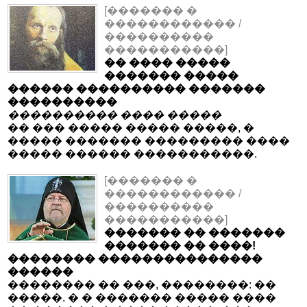
[������� �
������������ /
����������
�����������]
�� ���� �����
������� �����
������ ���������� �������
����������
���������� ���� �����
�� ��� ����� ����� �����, �
����� ������� ��������� ����
����� ������ �����������.
[������� �
������������ /
����������
�����������]
������� �� �������
������� �� ����!
�������� ���������������
������
�������� �� ���, ��������: ��
�����. � � ������� ����� ����