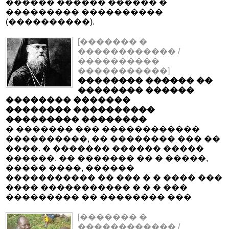
������ ������ ������ �
��������� ����������
(����������).
[������� �
������������ /
����������
�����������]
�������� ������ ��
�������� ������
�������� �������
�������� ����������
��������� ��������
� ������� ��� ������������
����������, �� �������� ��� ��
����. � ������� ������ �����
������. �� ������� �� � �����,
����� ����, ������
����������� �� ��� � � ���� ���
���� ����������� � � � ���
��������� �� �������� ���
[������� �
������������ /