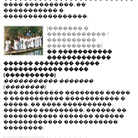
���� ����������, ��
����������� �
�����������������.
[������� �
������������ /
����������
�����������]
�� �����������
�������������
������ �������� �����
������������ �����
(����������)
����������� �������
(��������)
��� ��������� �������� �����
� ����������� ����������� �
�����. �� ���� ����������
������� ���������, ������ ��
����������� ������� ������
������������ �����������
��������.