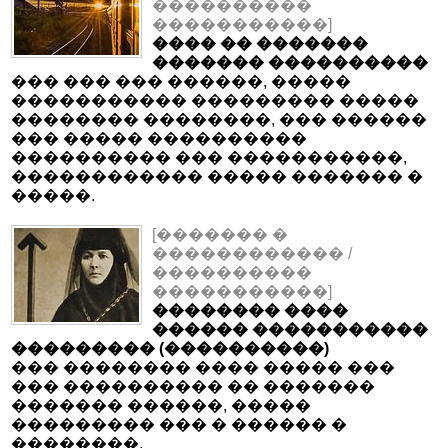
����������
�����������]
���� �� �������
������� ����������
��� ��� ��� ������, �����
����������� ��������� �����
�������� ��������, ��� ������
��� ����� ����������
���������� ��� �����������,
������������ ����� ������� �
�����.
[������� �
������������ /
����������
�����������]
�������� ����
������ �����������
��������� (����������)
��� �������� ���� ����� ���
��� ���������� �� �������
������� ������, �����
��������� ��� � ������ �
��������.