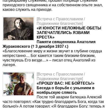
патриаршему служению, прошел поприще служения
приходского священника и на собственном опыте знал,
каково служить на приходе.
[Встреча с Православием /
Подвижники благочестия]
«И ЮНОСТИ НЕЛОЖНЫЕ ОБЕТЫ
ЗАПЕЧАТЛЕЛИСЬ ЯЗВАМИ
КРЕСТА»
Памяти священника Анатолия
Жураковского († 3 декабря 1937 г.)
«Благословение миру и жизни звучит в глубине сердца
непрестанно… Бог кажется таким близким-близким,
чувствуешь Его везде…» – писал отец Анатолий из
лагеря.
[Встреча с Православием /
Подвижники благочестия]
«ПРОШУ ВАС: НЕ БОЙТЕСЬ!»
Беседа о борьбе с унынием в
ноябрьскую слякоть
После той аварии батюшка Алексий
часто повторял: «Как трудно благодарить Бога, когда так
больно!» А потом говорил: «Я благодарен Богу: теперь я