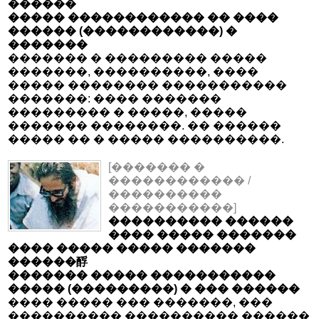
������
����� ������������ �� ����
������ (������������) �
�������
������� � ��������� �����
�������, ����������, ����
����� �������� �����������
�������: ���� �������
��������� � �����, �����
������� ��������. �� ������
����� �� � ����� ����������.
[������� �
������������ /
����������
�����������]
���������� ������
���� ����� �������
���� ����� ����� �������
������酻
������� ����� �����������
����� (���������) � ��� ������
���� ����� ��� �������, ���
���������� ���������� ������