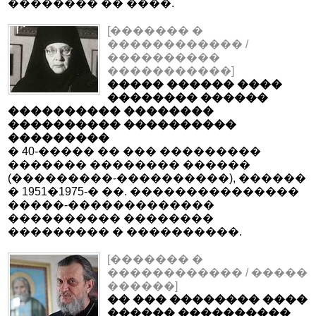
�������� �� ����.
[������� �
������������ /
����������
�����������]
����� ������ ����
�������� ������
���������� ��������
���������� ����������
���������
� 40-����� �� ��� ���������
������� �������� ������
(���������-����������), ������
� 1951�1975-� ��. ���������������
�����-�������������
���������� ��������
��������� � ����������.
[������� �
������������ / �����
������]
�� ��� �������� ����
������ ����������