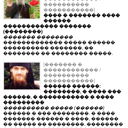
����������
�����������]
���� � ������� ����
������
������������ �������
(��������)
������� ��������
������������� ����� ������
���������� �������, ��
�������� �� �������� �����.
[������� �
������������ /
����������
�����������]
������ ������:
��������, � ���� ���
������, � ����������� � ����
���������
���������� ����� (������)
������ � ��� ��������. � ����
������� ������ � ����, ������
�� ����� �� ��������. ��������