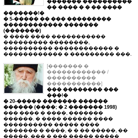
������� ����������
�� ���� � � �� ����
�������!�
� 5-����� �� ��� ���������
������������ �������
(�������)
� ���� ���� �����������
��������� ��������,
���������� ������������ �
������������ � ��������� ���.
[������� �
������������ /
����������
�����������]
��� �������� ���
���!�
� 20-����� ������� ������
������ (����; � 2 ������� 1998)
��� ���� � ����, �������
������. � ���� ������ ����
���������� ����� ����
������� � ����, � � �� �����, ��
�����. ��� � ��� ����� �����