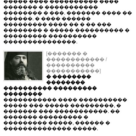
����� ���� ���������� ����
������� � �����������
�������� � ���. ������� ���� ��
������. � ���� ������
��������� ���� �� � �� ���
�������� � ����� ���������� �
��������� ����������
���������������.
[������� �
������������ /
����������
�����������]
� ��������
��������
���������� ���������
��������
����������� ���� ����������
����� ��� ����� ���������, �
������� ��� �����������. ��
������� ��������� �
��������� �����, ������ �
�������������� �����.