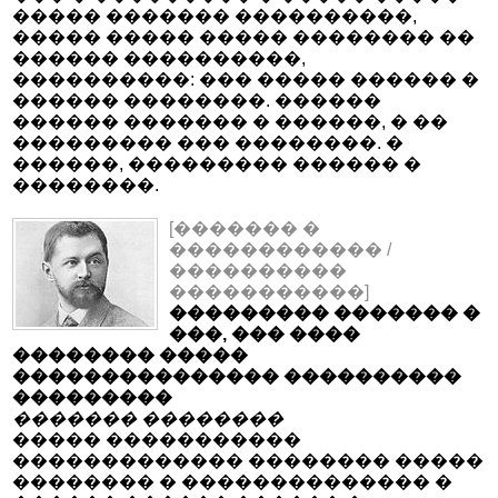
����� ������� ����������,
����� ����� ����� �������� ��
������ ����������,
����������: ��� ����� ������ �
������ ��������. ������
������ ������� � ������, � ��
��������� ��� ��������. �
������, ��������� ������ �
��������.
[������� �
������������ /
����������
�����������]
��������� ������� �
���, ��� ����
�������� �����
��������������� ����������
���������
������� ��������
����� �����������
������������� �������� �����
�������� � �������������� �