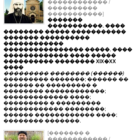
������������ /
����������
�����������]
�������
�����������. ����
�������� ����� �����������
������� ����������
������������
���������������� �����. ����
������������� ���� �����
���������� �������� XIX�XX
����
��������� �������� (������)
��������� �������; ������ ��
������ �� ��������� �
�������� ������������;
������������� ����;
��������� � ���������
������������ ��������;
������ ������������ ����;
�������� �������.
[������� �
������������ /