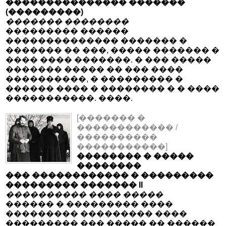
��������������� �������
(���������)
������� ��������
��������� ������
�������������� ������� �
������� �� ���, ����� ������� �
���� ���� �������. � ��� �����
������� ����� �� ��� ����
����������, � ��������� �
������ ���� � �������� � � ����
�����������. ����.
[������� �
������������ /
����������
�����������]
�������� � �����
��������
��� ������������ � ���������
��������� ������� II
���������� ���� �����
������ � ��������� ����
��������� ��������� ����
��������� ��� ����� �� ������