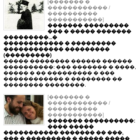
[������� �
������������ /
����������
�����������]
������� ���������
��� � ����� �������
���������...�
������������ � ���������
������������ ���������
(���������)
����� �������� ������ ������
����������: ��� ������� � ����,
����� � �� ��������� � ���
������������ � �������� ��
�������� ��������.
[������� �
������������ /
����������
�����������]
������� ����������:
���� �����
����������� ������� �� ���,
��� � ��������� � ����� �����