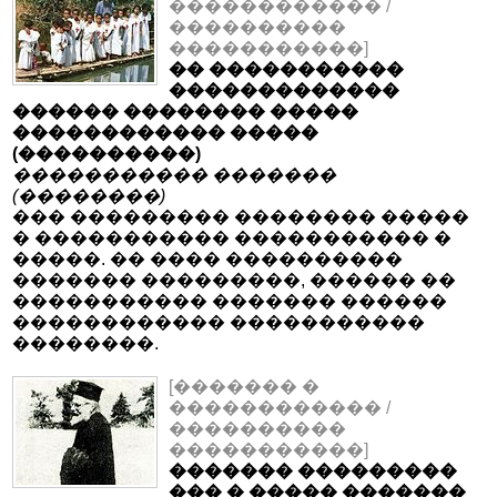
������������ /
����������
�����������]
�� �����������
�������������
������ �������� �����
������������ �����
(����������)
����������� �������
(��������)
��� ��������� �������� �����
� ����������� ����������� �
�����. �� ���� ����������
������� ���������, ������ ��
����������� ������� ������
������������ �����������
��������.
[������� �
������������ /
����������
�����������]
������� ���������
��� � ����� �������