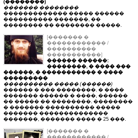
(��������)
������� ��������
������������� ����� ������
���������� �������, ��
�������� �� �������� �����.
[������� �
������������ /
����������
�����������]
������ ������:
��������, � ���� ���
������, � ����������� � ����
���������
���������� ����� (������)
������ � ��� ��������. � ����
������� ������ � ����, ������
�� ����� �� ��������. ��������
� ������� ���������� �����
������� ��������������
�������, ������� ���� � 25 ���.
[������� �
������������ /