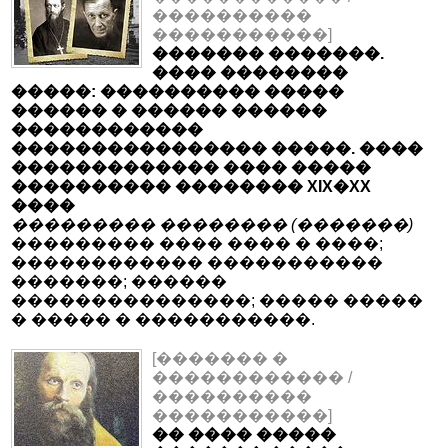
����������
�����������]
������� �������.
���� ��������
�����: ���������� �����
������ � ������ ������
������������
���������������� �����. ����
������������� ���� �����
���������� �������� XIX�XX
����
��������� �������� (�������)
��������� ���� ���� � ����;
������������ �����������
�������; ������
���������������; ����� �����
� ����� � �����������.
[������� �
������������ /
����������
�����������]
�� ���� �����