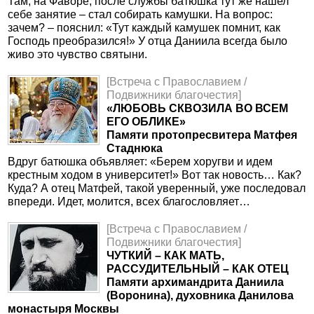
Там, на Фаворе, после службы батюшка тут же нашел
себе занятие – стал собирать камушки. На вопрос:
зачем? – пояснил: «Тут каждый камушек помнит, как
Господь преобразился!» У отца Даниила всегда было
живо это чувство святыни.
[Встреча с Православием /
Подвижники благочестия]
«ЛЮБОВЬ СКВОЗИЛА ВО ВСЕМ
ЕГО ОБЛИКЕ»
Памяти протопресвитера Матфея
Стаднюка
Вдруг батюшка объявляет: «Берем хоругви и идем
крестным ходом в университет!» Вот так новость… Как?
Куда? А отец Матфей, такой уверенный, уже последовал
впереди. Идет, молится, всех благословляет…
[Встреча с Православием /
Подвижники благочестия]
ЧУТКИЙ – КАК МАТЬ,
РАССУДИТЕЛЬНЫЙ – КАК ОТЕЦ
Памяти архимандрита Даниила
(Воронина), духовника Данилова
монастыря Москвы