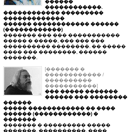
������
������������.
������������ ���������
�������������
������ ������������ ������
(������������)
������� ��� ��� �����������
����� � �����, ��� ��� ���
���������� ��������. �� �����
���� ��� ��������, ������
�������.
[������� �
������������ /
����������
�����������]
��� ����� �������
������ ��� ��������
������
����� ������������ �� ����
������ (������������) �
�������
������� � ��������� �����
�������, ����������, ����