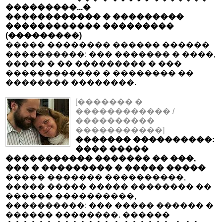
���������...�
������������ � ���������
������������ ���������
(���������)
����� �������� ������ ������
����������: ��� ������� � ����,
����� � �� ��������� � ���
������������ � �������� ��
�������� ��������.
[������� �
������������ /
����������
�����������]
������� ����������:
���� �����
����������� ������� �� ���,
��� � ��������� � ����� �����
����� ������� ����������,
����� ����� ����� �������� ��
������ ����������,
����������: ��� ����� ������ �
������ ��������. ������