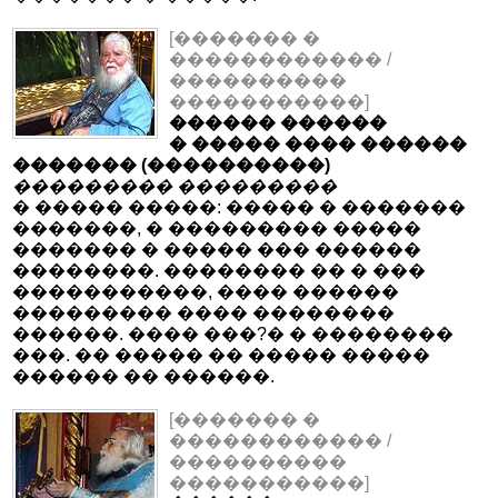
[������� �
������������ /
����������
�����������]
������ ������
� ����� ���� ������
������� (����������)
��������� ���������
� ����� �����: ����� � �������
�������, � ��������� �����
������� � ����� ��� ������
��������. �������� �� � ���
�����������, ���� ������
��������� ���� ��������
������. ���� ���?� � ��������
���. �� ����� �� ����� �����
������ �� ������.
[������� �
������������ /
����������
�����������]