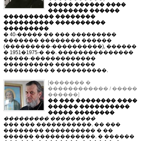
����� ������ ����
�������� ������
���������� ��������
���������� ����������
���������
� 40-����� �� ��� ���������
������� �������� ������
(���������-����������), ������
� 1951�1975-� ��. ���������������
�����-�������������
���������� ��������
��������� � ����������.
[������� �
������������ / �����
������]
�� ��� �������� ����
������ ����������
����� ��������
��������� ���������
��� ��� �����������. �� ���
�������� ���������� � ��
������ ������������. � ������