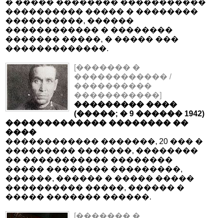
� ����� �������� �����������
���������� ����� � ��������
����������, ������
������������ � ��������
������� �����, � ����� ���
�������������.
[������� �
������������ /
����������
�����������]
��������� ����
(�����; � 9 ������ 1942)
������������� �������� ��
����
������������ �������, 20 ��� �
��������� �������, ��������
�� ����������� ��������
����� �������� ���������,
������, ������ � ����� �����
���������� �����, ������ �
����� ������� ������.
[������� �