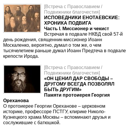
[Встреча с Православием /
Подвижники благочестия]
ИСПОВЕДНИКИ ЕНОТАЕВСКИЕ:
ХРОНИКА ПОДВИГА
Часть I. Миссионер и чекист
Встречая в подвале НКВД свой 57-й
день рождения, священник-миссионер Иоанн
Москаленко, вероятно, думал о том же, о чем
тысячелетием раньше думал Иоанн Предтеча в подвале
крепости Ирода.
[Встреча с Православием /
Подвижники благочестия]
«ОН ЦЕНИЛ ДАР СВОБОДЫ –
ДРУГОМУ ВСЕГДА ПОЗВОЛЯЛ
БЫТЬ ДРУГИМ»
Памяти протоиерея Георгия
Ореханова
О протоиерее Георгии Ореханове – церковном
историке, профессоре ПСТГУ, клирике Николо-
Кузнецкого храма Москвы – вспоминают друзья и
сослужившие с батюшкой.