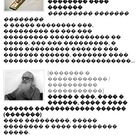
�������� ����
�������
��������� �������
��������
� ����� �������� ���,
��������� �� ��� ���
��������� ������������ ��
�����, ��� ��� ���������, �
���� ��������� ���� �� ���
������� ������, ������� ����
�������� ����� ������������...
[������� �
������������ /
����������
�����������]
����� � ���, ���� �
������, ���� � ����
������ ������������ ������
(�������)
���� ���������, �����
�������� � ���� ���������
�����.