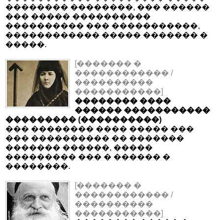
�������� ��������, ��� ������
��� ����� ����������
���������� ��� �����������,
������������ ����� ������� �
�����.
[������� �
������������ /
����������
�����������]
�������� ����
������ �����������
��������� (����������)
��� �������� ���� ����� ���
��� ���������� �� �������
������� ������, �����
��������� ��� � ������ �
��������.
[������� �
������������ /
����������
�����������]