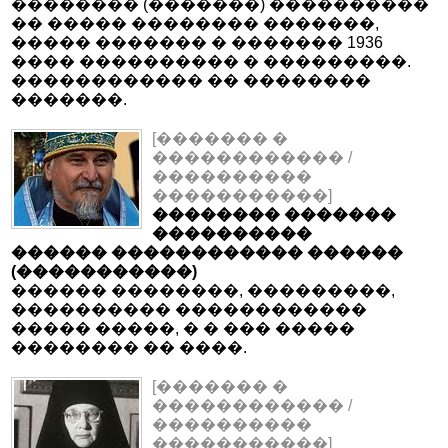
�������� (�������) ����������
�� ����� �������� �������,
����� ������� � ������� 1936
���� ���������� � ���������.
������������ �� ��������
�������.
[������� �
������������ /
����������
�����������]
�������� �������
����������
������ ������������ ������
(�����������)
������ ��������, ���������,
���������� ������������
����� �����, � � ��� �����
�������� �� ����.
[������� �
������������ /
����������
�����������]