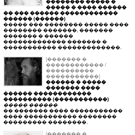
�������� ����� �
����� � ���� ������
�� ��� ������ ������������
������ (������)
����� ��� �������� ����� ����
�������� �������, �������
������� � ������
������������� ������� �
����������� �������������.
[������� �
������������ /
����������
�����������]
������ � �����
������� ����
������ ������������
���������� (�����������)
����� ������
�� ������� ���� �����������
���� ����������� ��������
��������� ��������.
[������� �