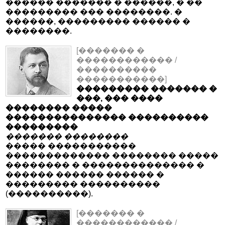
������ ������� � ������, � ��
��������� ��� ��������. �
������, ��������� ������ �
��������.
[������� �
������������ /
����������
�����������]
��������� ������� �
���, ��� ����
�������� �����
��������������� ����������
���������
������� ��������
����� �����������
������������� �������� �����
�������� � �������������� �
������ ������ ������ �
��������� ����������
(����������).
[������� �
������������ /