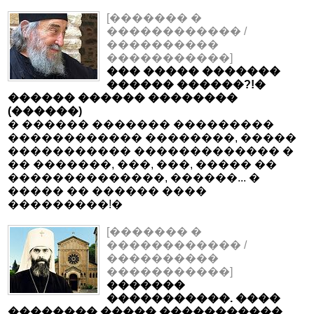
[������� �
������������ /
����������
�����������]
��� ����� �������
������ ������?!�
������ ������ ��������
(������)
� ������ ������� ���������
������������ ��������, �����
����������� ������������� �
�� �������, ���, ���, ����� ��
��������������, ������... �
����� �� ������ ����
���������!�
[������� �
������������ /
����������
�����������]
�������
�����������. ����
�������� ����� �����������