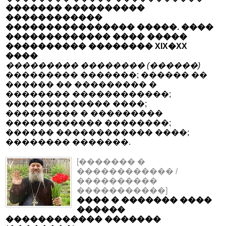
������� ����������
������������
���������������� �����. ����
������������� ���� �����
���������� �������� XIX�XX
����
��������� �������� (������)
��������� �������; ������ ��
������ �� ��������� �
�������� ������������;
������������� ����;
��������� � ���������
������������ ��������;
������ ������������ ����;
�������� �������.
[������� �
������������ /
����������
�����������]
���� � ������� ����
������
������������ �������