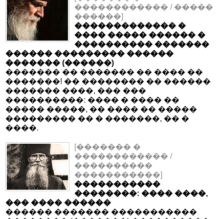
������������ / �����
������]
������������� �
���� ����� ������ �
���������� �������
������ ��������� ������
������� (������)
������� �� ������� �� ���� ��
�������! �� �������� �� ������
������� ����, ��� ���
����������: ���� � ���� ��
����� �����, �� ���� �� �����
��������� �� � �������, �� �
����.
[������� �
������������ /
����������
�����������]
�����������
��������: ���� ����,
��� ���� ������
������ ������� �����������