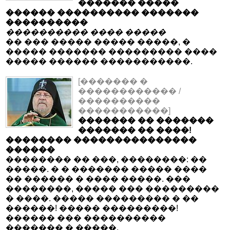
������� �����
������ ���������� �������
����������
���������� ���� �����
�� ��� ����� ����� �����, �
����� ������� ��������� ����
����� ������ �����������.
[������� �
������������ /
����������
�����������]
������� �� �������
������� �� ����!
�������� ���������������
������
�������� �� ���, ��������: ��
�����. � � ������� ����� ����
�� ������ � ���� �����. ���
��������, ����� ��� ���������
� ����. ����� ��������� � ��
������! ����� ���������!
������ ��� ����������
������� � �����.