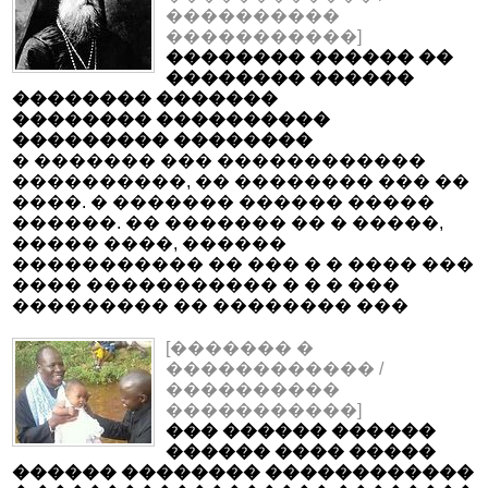
����������
�����������]
�������� ������ ��
�������� ������
�������� �������
�������� ����������
��������� ��������
� ������� ��� ������������
����������, �� �������� ��� ��
����. � ������� ������ �����
������. �� ������� �� � �����,
����� ����, ������
����������� �� ��� � � ���� ���
���� ����������� � � � ���
��������� �� �������� ���
[������� �
������������ /
����������
�����������]
��� ������ ������
������ ���� �����
������ �������� ������������