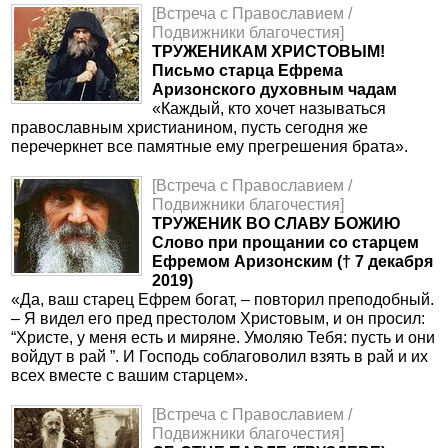
[Встреча с Православием /
Подвижники благочестия]
ТРУЖЕНИКАМ ХРИСТОВЫМ!
Письмо старца Ефрема
Аризонского духовным чадам
«Каждый, кто хочет называться
православным христианином, пусть сегодня же
перечеркнет все памятные ему прегрешения брата».
[Встреча с Православием /
Подвижники благочестия]
ТРУЖЕНИК ВО СЛАВУ БОЖИЮ
Слово при прощании со старцем
Ефремом Аризонским († 7 декабря
2019)
«Да, ваш старец Ефрем богат, – повторил преподобный.
– Я видел его пред престолом Христовым, и он просил:
“Христе, у меня есть и миряне. Умоляю Тебя: пусть и они
войдут в рай ”. И Господь соблаговолил взять в рай и их
всех вместе с вашим старцем».
[Встреча с Православием /
Подвижники благочестия]