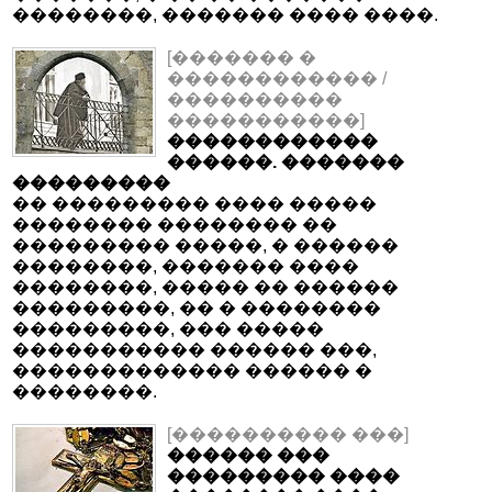
��������, ������� ���� ����.
[������� �
������������ /
����������
�����������]
������������
������. �������
���������
�� ��������� ���� �����
�������� �������� ��
��������� �����, � ������
��������, ������� ����
��������, ����� �� ������
���������, �� � ��������
���������, ��� �����
����������� ������ ���,
������������� ������ �
��������.
[���������� ���]
������ ���
��������� ����