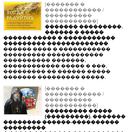
[������� �
������������ /
����������
�����������]
������� ���������.
������ � �����
������ ����� � �����������
��������� �������������
������ ���� � �����������
��������� ������������
���������� �������,
������������ ����� � ���,
��������� �� ������ �����
������� ��������� �����.
[������� �
������������ /
����������
�����������]
��������� �����
(���������). �������
�������� ������-����������
���������