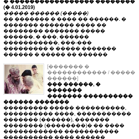
� ����������������� ��������
(� 4.01.2019)
����� ������ (�����)
�� ������� � ���� �� ������. �
������� ������� ���� ��
�������� ������� �����
������, � ���, ������
�����������, ���-���
��������� � ����� �������
������ � ����� �� ������
[������� �
������������ / �����
������]
��� ������, �
�������
������� ����������
������ �������
��������� ����� ����������,
���������� ����, �����������
������� (������), �������
�������� (��������)� �� ����
������������ �����������
���������� ���� ������