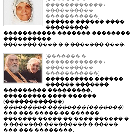
������������ /
����������
�����������]
������ ������ ����
���������
����������� ������� ��������
����������
������� ���� � � ������� ����.
[������� �
������������ /
����������
�����������]
���������� ������
������ �������
��������� ���������,
��������� ���� ������
(������������)
��������� �������� (�������)
��� ��� �����-�� ������
������� ����� �� ���� ������ �
� ������� ��������� � �����
��� ��� ��������.