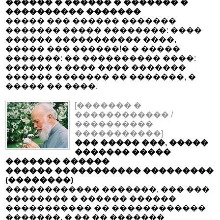
������ � ������ � ������� �
���������� �������
����� ��� ������ �������
������� ����� ��������: ����
������ ����������� ����,
����� ��� ������!� � �����
�������: �� ���������� ����:
������ � ���� ���� �������
������ ������� �� �������, �
����� �� ����.
[������� �
������������ /
����������
�����������]
��� ����� ���, �����
������� �����
������� ������
������ ����������� ���������
(��������)
������������ �������, ��� ���
�������� � ������ ������
����������� �� ������������
�������, � �� �� �������