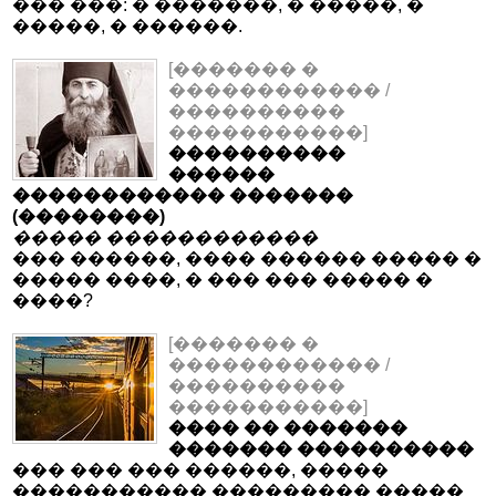
��� ���: � �������, � �����, �
�����, � ������.
[������� �
������������ /
����������
�����������]
����������
������
������������ �������
(��������)
����� ������������
��� ������, ���� ������ ����� �
����� ����, � ��� ��� ����� �
����?
[������� �
������������ /
����������
�����������]
���� �� �������
������� ����������
��� ��� ��� ������, �����
����������� ��������� �����