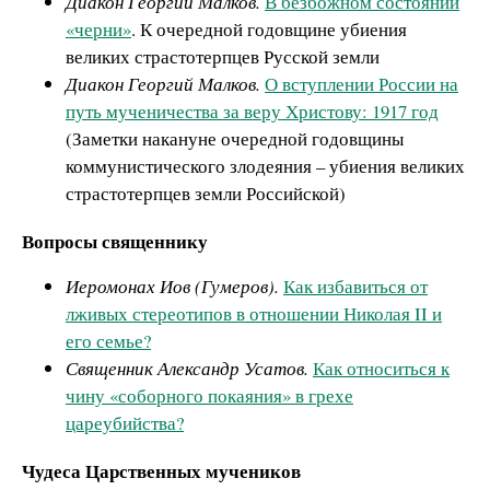
Диакон Георгий Малков.
В безбожном состоянии
«черни»
. К очередной годовщине убиения
великих страстотерпцев Русской земли
Диакон Георгий Малков.
О вступлении России на
путь мученичества за веру Христову: 1917 год
(Заметки накануне очередной годовщины
коммунистического злодеяния – убиения великих
страстотерпцев земли Российской)
Вопросы священнику
Иеромонах Иов (Гумеров).
Как избавиться от
лживых стереотипов в отношении Николая II и
его семье?
Священник Александр Усатов.
Как относиться к
чину «соборного покаяния» в грехе
цареубийства?
Чудеса Царственных мучеников