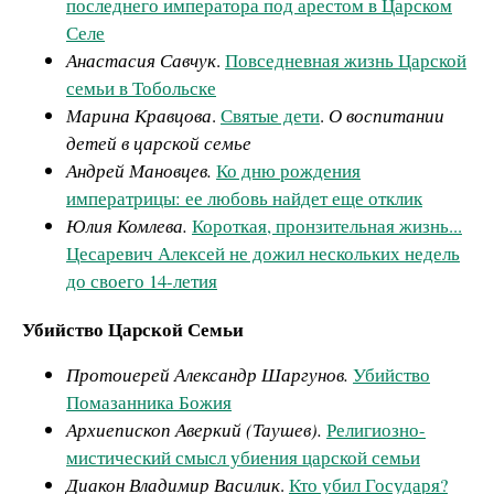
последнего императора под арестом в Царском
Селе
Анастасия Савчук
.
Повседневная жизнь Царской
семьи в Тобольске
Марина Кравцова
.
Святые дети
.
О воспитании
детей в царской семье
Андрей Мановцев.
Ко дню рождения
императрицы: ее любовь найдет еще отклик
Юлия Комлева.
Короткая, пронзительная жизнь...
Цесаревич Алексей не дожил нескольких недель
до своего 14-летия
Убийство Царской Семьи
Протоиерей Александр Шаргунов.
Убийство
Помазанника Божия
Архиепископ Аверкий (Таушев).
Религиозно-
мистический смысл убиения царской семьи
Диакон Владимир Василик
.
Кто убил Государя?