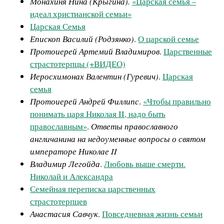
Монахиня Нина (Крыгина).
«Царская семья –
идеал христианской семьи»
Царская Семья
Епископ Василий (Родзянко)
.
О царской семье
Протоиерей Артемий Владимиров
.
Царственные
страстотерпцы (+ВИДЕО)
Иеросхимонах Валентин (Гуревич)
.
Царская
семья
Протоиерей Андрей Филлипс
.
«Чтобы правильно
понимать царя Николая II, надо быть
православным»
.
Ответы православного
англичанина на недоуменные вопросы о святом
императоре Николае II
Владимир Легойда
.
Любовь выше смерти.
Николай и Александра
Семейная переписка царственных
страстотерпцев
Анастасия Савчук
.
Повседневная жизнь семьи