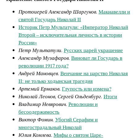
Протоиерей Александр Шаргунов.
Макиавелли и
святой Государь Николай II
Историк Петр Мультатули: «Император Николай
Второй – исключительная личность в истории
России»
Петр Мультатули.
Русских царей украшение
Александр Музафаров.
Виноват ли Государь в
революции 1917 года?
Андрей Мановцев.
Венчание на царство Николая
II: не только ходынская трагедия
Артемий Ермаков.
Глупость или измена?
Николай Леонов, Сергей Ольденбург.
Итоги
Владимир Невярович.
Революции и
бесоодержимость
Виктор Фомин.
Убогий Серафим и
многострадальный Николай
Юлия Комлева.
Мифы о святом Царе-