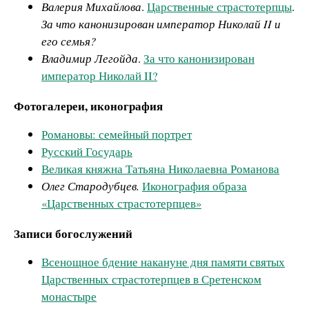
Валерия Михайлова
.
Царственные страстотерпцы
.
За что канонизирован император Николай II и
его семья?
Владимир Легойда
.
За что канонизирован
император Николай II?
Фотогалереи, иконография
Романовы: семейный портрет
Русский Государь
Великая княжна Татьяна Николаевна Романова
Олег Стародубцев.
Иконография образа
«Царственных страстотерпцев»
Записи богослужений
Всенощное бдение накануне дня памяти святых
Царственных страстотерпцев в Сретенском
монастыре