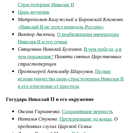
Страстотерпце Николае II
Царь-мученик
Митрополит Калужский и Боровский Климент
.
«Николай II не хотел покидать Россию»
Виктор Аксючиц
.
О реабилитации императора
Николая II и его семьи
Священник Николай Булгаков
.
В чем победа, а в
чем поражение?
Памяти святых Царственных
страстотерпцев
Протоиерей Александр Шаргунов
.
Подвиг
исповедничества царя-страстотерпца Николая II
в его отречении от престола
Государь Николай II и его окружение
Оксана Гаркавенко.
Сохранившие верность
Наталья Стукова
.
Претерпевшие до конца
.
О
преданных слугах Царской Семьи