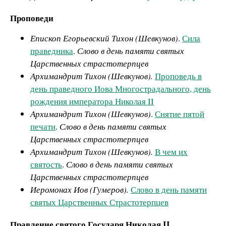
Проповеди
Епископ Егорьевский Тихон (Шевкунов)
.
Сила
праведника
.
Слово в день памяти святых
Царственных страстотерпцев
Архимандрит Тихон (Шевкунов).
Проповедь в
день праведного Иова Многострадального, день
рождения императора Николая II
Архимандрит Тихон (Шевкунов)
.
Снятие пятой
печати
.
Слово в день памяти святых
Царственных страстотерпцев
Архимандрит Тихон (Шевкунов).
В чем их
святость
.
Слово в день памяти святых
Царственных страстотерпцев
Иеромонах Иов (Гумеров).
Слово в день памяти
святых Царственных Страстотерпцев
Правление святого Государя Николая II