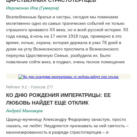
ЦАРСТВЕННЫХ СТРАСТОТЕРПЦЕВ
Иеромонах Иов (Гумеров)
Возлюбленные братья и сестры, сегодня мы поминаем
молитвенно одно из самых трагических событий не только
страшного кровавого XX века, но и всей русской истории. 93
года назад, в ночь на 17 июля 1918 года, примерно в это
время, ночью, охрана, которая держала в узах 78 дней в
доме на углу Вознесенского проспекта и Вознесенского
переулка Царственную Семью, разбудила их. Было
повеление сойти вниз, в подвал, очень тесное помещение
Рейтинг:
9.2
Голосов:
277
|
КО ДНЮ РОЖДЕНИЯ ИМПЕРАТРИЦЫ: ЕЕ
ЛЮБОВЬ НАЙДЕТ ЕЩЕ ОТКЛИК
Андрей Мановцев
Царицу-мученицу Александру Федоровну зачастую, просто
сказать, не любят. Умудряются признавать за ней святость –
канонизированность в разряде страстотерпцев – и