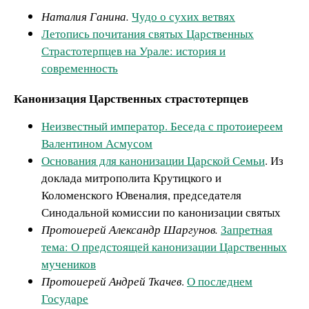
Наталия Ганина.
Чудо о сухих ветвях
Летопись почитания святых Царственных
Страстотерпцев на Урале: история и
современность
Канонизация Царственных страстотерпцев
Неизвестный император. Беседа с протоиереем
Валентином Асмусом
Основания для канонизации Царской Семьи
. Из
доклада митрополита Крутицкого и
Коломенского Ювеналия, председателя
Синодальной комиссии по канонизации святых
Протоиерей Александр Шаргунов.
Запретная
тема: О предстоящей канонизации Царственных
мучеников
Протоиерей Андрей Ткачев
.
О последнем
Государе