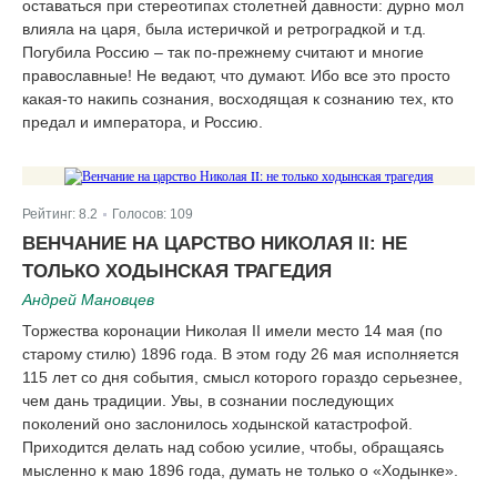
оставаться при стереотипах столетней давности: дурно мол
влияла на царя, была истеричкой и ретроградкой и т.д.
Погубила Россию – так по-прежнему считают и многие
православные! Не ведают, что думают. Ибо все это просто
какая-то накипь сознания, восходящая к сознанию тех, кто
предал и императора, и Россию.
Рейтинг:
8.2
Голосов:
109
|
ВЕНЧАНИЕ НА ЦАРСТВО НИКОЛАЯ II: НЕ
ТОЛЬКО ХОДЫНСКАЯ ТРАГЕДИЯ
Андрей Мановцев
Торжества коронации Николая II имели место 14 мая (по
старому стилю) 1896 года. В этом году 26 мая исполняется
115 лет со дня события, смысл которого гораздо серьезнее,
чем дань традиции. Увы, в сознании последующих
поколений оно заслонилось ходынской катастрофой.
Приходится делать над собою усилие, чтобы, обращаясь
мысленно к маю 1896 года, думать не только о «Ходынке».