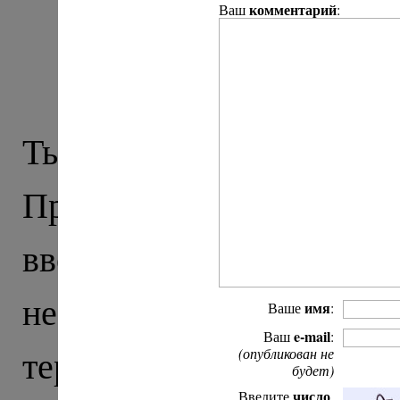
комментарий
Ваш
:
Крестный ход: из
Т
Тырныауз – послед
Приэльбрусье (дальше
вверх, в горы) и, 
неспокойных. Тут час
имя
Ваше
:
e-mail
Ваш
:
террористической опе
(опубликован не
будет)
число
Введите
,