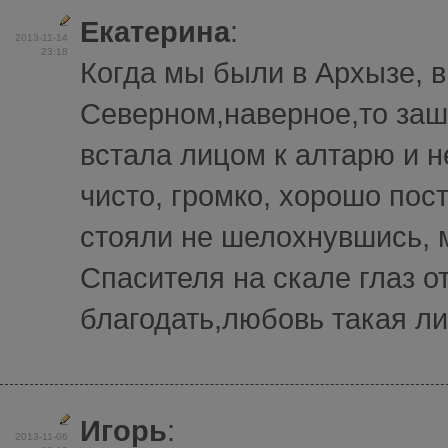
Екатерина
:
2013-11-14
23:18
Когда мы были в Архызе, в
Северном,наверное,то заш
встала лицом к алтарю и 
чисто, громко, хорошо по
стояли не шелохнувшись, м
Спасителя на скале глаз о
благодать,любовь такая лил
Игорь
:
2013-11-06