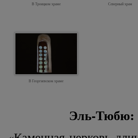
В Троицком храме
Северный храм
В Георгиевском храме
Эль-Тюбю: 
«Каменная церковь длин