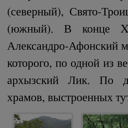
(северный), Свято-Тро
(южный). В конце XI
Александро-Афонский м
которого, по одной из в
архызский Лик. По д
храмов, выстроенных тут