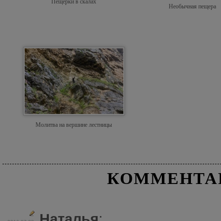
Пещерки в скалах
Необычная пещера
Молитва на вершине лестницы
КОММЕНТА
Наталья
: