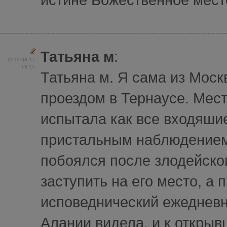
Татьяна м
:
2013-08-17
13:15
Татьяна м. Я сама из Моск
проездом в Тернаусе. Мест
испытала как все входяши
пристальным наблюдением.
побоялся после злодейског
заступить на его место, а 
исповеднический ежедневн
Алании видела, и к открыв