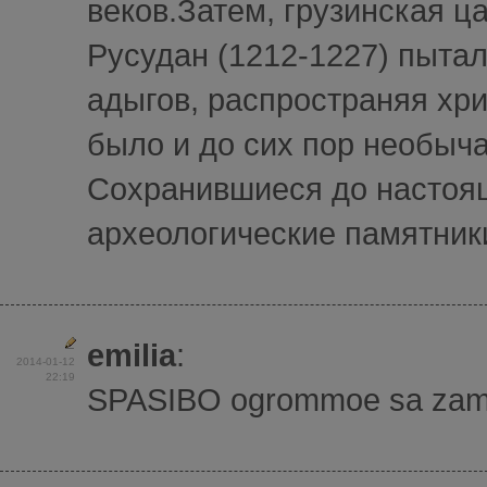
веков.Затем, грузинская ц
Русудан (1212-1227) пытал
адыгов, распространяя хр
было и до сих пор необыча
Сохранившиеся до настоя
археологические памятники
emilia
:
2014-01-12
22:19
SPASIBO ogrommoe sa zamici