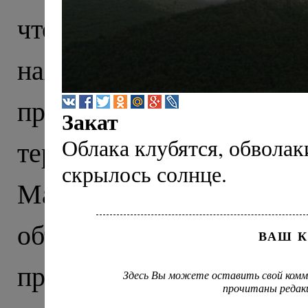
что тысячу лет назад э
находили тут еще в X
прекрасно сохранивши
Закат
Облака клубятся, обвола
территории нынешне
скрылось солнце.
Маршрут нашего пут
объединил древню
ВАШ 
православия на Северно
Здесь Вы можете оставить свой комм
прочитаны редак