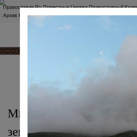
Православие.Ru
Поместные Церкви
Православный Кале
Архив
RSS
Карта сайта
КАВКАЗ, О 
Мы привыкли считать 
землей ислама, однако эт