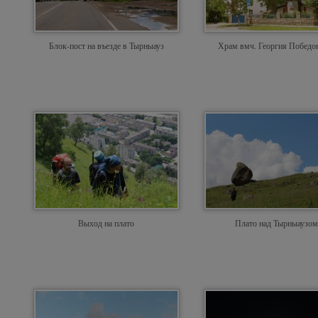
Блок-пост на въезде в Тырныауз
Храм вмч. Георгия Победо
Выход на плато
Плато над Тырныаузом