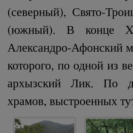
(северный), Свято-Тро
(южный). В конце XI
Александро-Афонский м
которого, по одной из в
архызский Лик. По д
храмов, выстроенных тут