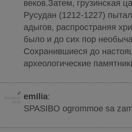
веков.Затем, грузинская ц
Русудан (1212-1227) пытал
адыгов, распространяя хр
было и до сих пор необыча
Сохранившиеся до настоя
археологические памятники
emilia
:
2014-01-12
22:19
SPASIBO ogrommoe sa zamici