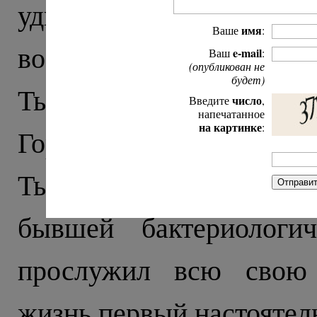
удивляет стрельба по
имя
Ваше
:
военные с автоматами, 
e-mail
Ваш
:
(опубликован не
будет)
Тырныауза встречает бло
число
Введите
,
напечатанное
на картинке
:
Город строили в советск
Тырныаузе храм открыли
бывшей бактериологич
прослужил всю свою 
жизнь первый настоятель