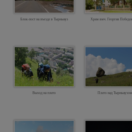
Блок-пост на въезде в Тырныауз
Храм вмч. Георгия Победо
Выход на плато
Плато над Тырныаузом