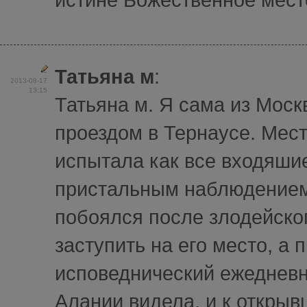
Татьяна м
:
2013-08-17
13:15
Татьяна м. Я сама из Моск
проездом в Тернаусе. Мест
испытала как все входяши
пристальным наблюдением.
побоялся после злодейског
заступить на его место, а 
исповеднический ежедневн
Алании видела, и к открыв