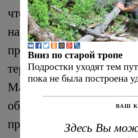
что тысячу лет назад э
находили тут еще в X
прекрасно сохранивши
Вниз по старой тропе
Подростки уходят тем пу
территории нынешне
пока не была построена у
Маршрут нашего пут
объединил древню
ВАШ 
православия на Северно
Здесь Вы мож