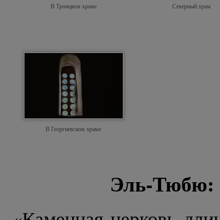
В Троицком храме
Северный храм
В Георгиевском храме
Эль-Тюбю: 
«Каменная церковь длин