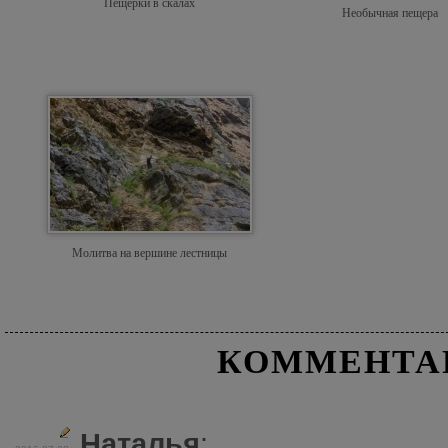
Пещерки в скалах
Необычная пещера
Молитва на вершине лестницы
КОММЕНТА
Наталья
: