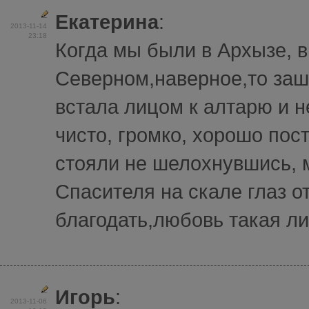
Екатерина
:
2013-11-14
23:18
Когда мы были в Архызе, в
Северном,наверное,то заш
встала лицом к алтарю и 
чисто, громко, хорошо по
стояли не шелохнувшись, м
Спасителя на скале глаз о
благодать,любовь такая лил
Игорь
:
2013-11-06