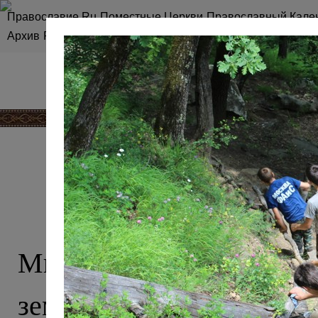
Православие.Ru
Поместные Церкви
Православный Кале
Архив
RSS
Карта сайта
КАВКАЗ, О 
Мы привыкли считать 
землей ислама, однако эт