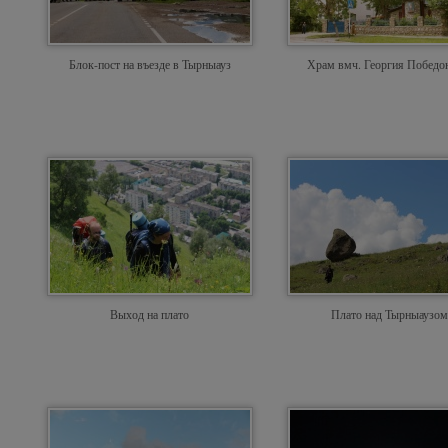
Блок-пост на въезде в Тырныауз
Храм вмч. Георгия Победо
Выход на плато
Плато над Тырныаузом