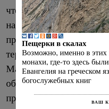
что тысячу лет назад э
находили тут еще в X
прекрасно сохранивши
Пещерки в скалах
Возможно, именно в этих 
территории нынешне
монахи, где-то здесь был
Маршрут нашего пут
Евангелия на греческом я
богослужебных книг
объединил древню
православия на Северно
ВАШ 