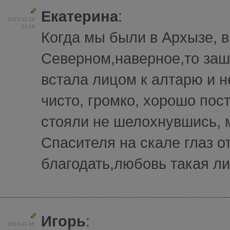
Екатерина
:
2013-11-14
23:18
Когда мы были в Архызе, в
Северном,наверное,то заш
встала лицом к алтарю и 
чисто, громко, хорошо по
стояли не шелохнувшись, м
Спасителя на скале глаз о
благодать,любовь такая лил
Игорь
:
2013-11-06