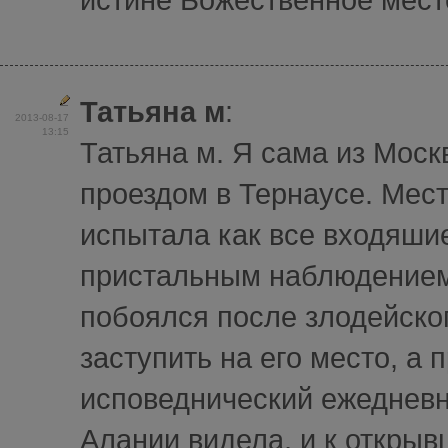
Татьяна м
:
2013-08-17
13:15
Татьяна м. Я сама из Моск
проездом в Тернаусе. Мест
испытала как все входяши
пристальным наблюдением.
побоялся после злодейског
заступить на его место, а 
исповеднический ежедневн
Алании видела, и к открыв