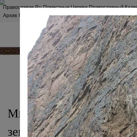
Православие.Ru
Поместные Церкви
Православный Кале
Архив
RSS
Карта сайта
КАВКАЗ, О 
Мы привыкли считать 
землей ислама, однако эт