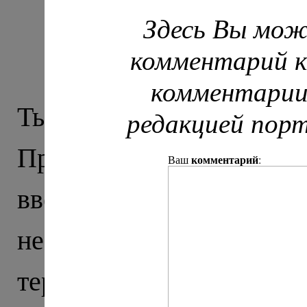
Крестный ход: из
Здесь Вы мож
комментарий к
Т
комментарии
Тырныауз – послед
редакцией пор
Приэльбрусье (дальше
комментарий
Ваш
:
вверх, в горы) и, 
неспокойных. Тут час
террористической опе