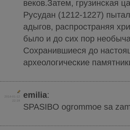
веков.Затем, грузинская ц
Русудан (1212-1227) пытал
адыгов, распространяя хр
было и до сих пор необыча
Сохранившиеся до настоя
археологические памятники
emilia
:
2014-01-12
22:19
SPASIBO ogrommoe sa zamici