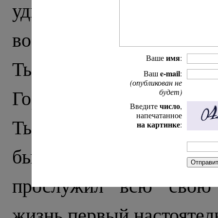
удивляет стрельба по
военные с автоматами, 
имя
Ваше
:
Тырныауза встречает бло
e-mail
Ваш
:
(опубликован не
Город строили в советск
будет)
число
Введите
,
напечатанное
Тырныаузе храм открыли
на картинке
:
бывшей бактериологич
прослужил всю свою 
жизнь первый настоятель