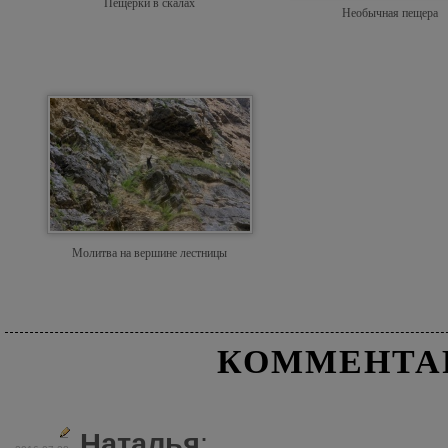
Пещерки в скалах
Необычная пещера
Молитва на вершине лестницы
КОММЕНТА
Наталья
: