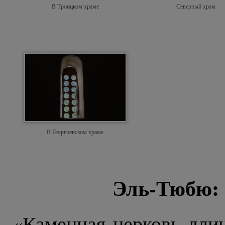
В Троицком храме
Северный храм
В Георгиевском храме
Эль-Тюбю: 
«Каменная церковь длин