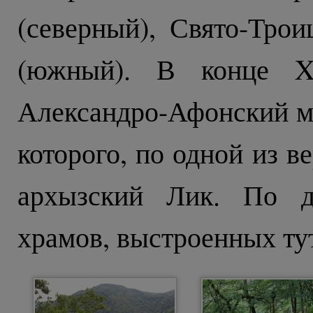
(северный), Свято-Тро
(южный). В конце XI
Александро-Афонский м
которого, по одной из в
архызский Лик. По д
храмов, выстроенных тут