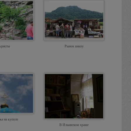
уристы
Рынок внизу
ка на куполе
В Ильинском храме