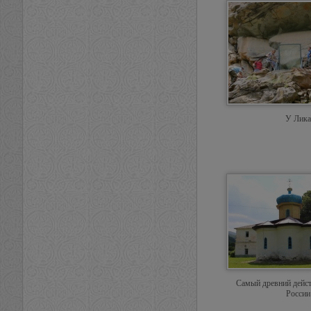
У Лика
Самый древний дейс
России