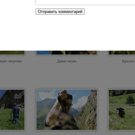
инает творение
Дикие лилии
Красота