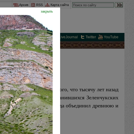
Архив
RSS
Карта сайта
закрыть
вКонтакте
FaceBook
LiveJournal
Twitter
YouTube
ЗАБЫЛИ
не так: свидетельства того, что тысячу лет назад
оря уже о прекрасно сохранившихся Зеленчукских
утешествия-крестного года объединил древнюю и
вершину Тотура