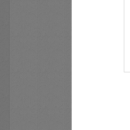
Блок-пост на въезд
Плато над Тыр