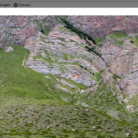
English
Српска
 котором забыли
КАВКАЗ, О КОТОРОМ 
ть Северный Кавказ исконной землей ислама, однако это 
равославными, находили тут еще в XVIII веке, не гов
ории нынешней Карачаево-Черкессии. Маршрут нашего п
 православия на Северном Кавказе.
Крестный ход: из Тырныауза на 