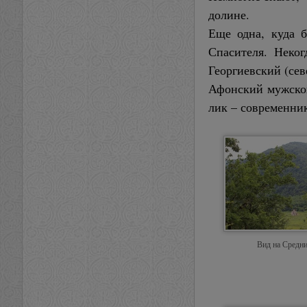
долине.
Еще одна, куда б
Спасителя. Неког
Георгиевский (се
Афонский мужской
лик – современник
Вид на Средн