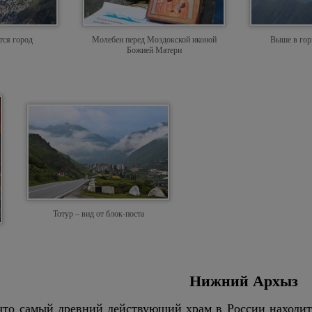
тся город
Молебен перед Моздокской иконой
Выше в гор
Божией Матери
Тотур – вид от блок-поста
Нижний Архыз
что самый древний действующий храм в России находит