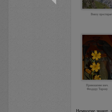
Внизу простирае
Приношение вмч.
Феодору Тирону
Немногие знают, 