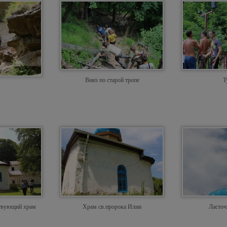
Вниз по старой тропе
Т
твующий храм
Храм св.пророка Илии
Ласточ