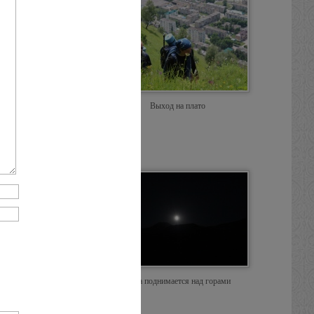
рестного хода
Выход на плато
Закат
Луна поднимается над горами