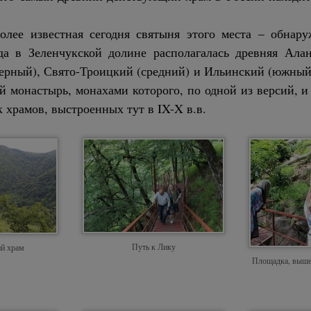
олее известная сегодня святыня этого места – обна
да в Зеленчукской долине располагалась древняя Алан
верный), Свято-Троицкий (средний) и Ильинский (южный)
 монастырь, монахами которого, по одной из версий, и
 храмов, выстроенных тут в IX-X в.в.
Путь к Лику
ий храм
Площадка, выше 