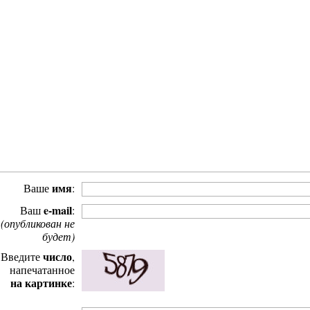
е в Тырныауз
Храм вмч. Георгия Победоносца
Начало к
имя
Ваше
:
e-mail
Ваш
:
(опубликован не
будет)
число
Введите
,
напечатанное
ныаузом
Путь к подножию Тотура-Теодора-
на картинке
:
Феодора