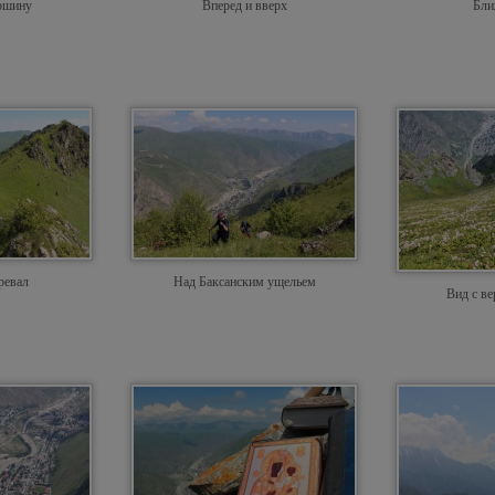
ршину
Вперед и вверх
Бли
ревал
Над Баксанским ущельем
Вид с в