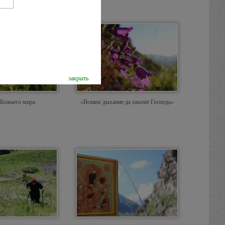
закрыть
 Божьего мира
«Всякое дыхание да хвалит Господа»