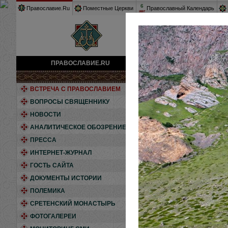
6
Православие.Ru
Поместные Церкви
Православный Календарь
авг
ПРАВОСЛАВИЕ.RU
Фотогалереи
»
Кавказ, о
ВСТРЕЧА С ПРАВОСЛАВИЕМ
ВОПРОСЫ СВЯЩЕННИКУ
НОВОСТИ
АНАЛИТИЧЕСКОЕ ОБОЗРЕНИЕ
ПРЕССА
Мы привыкли счита
ИНТЕРНЕТ-ЖУРНАЛ
эти земли были п
ГОСТЬ САЙТА
храмах на террит
ДОКУМЕНТЫ ИСТОРИИ
новейшую историю
ПОЛЕМИКА
СРЕТЕНСКИЙ МОНАСТЫРЬ
ФОТОГАЛЕРЕИ