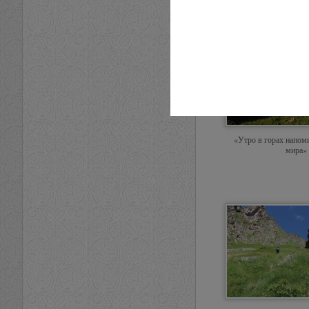
«Утро в горах напом
мира»