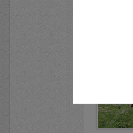
«Утро в горах напом
мира»