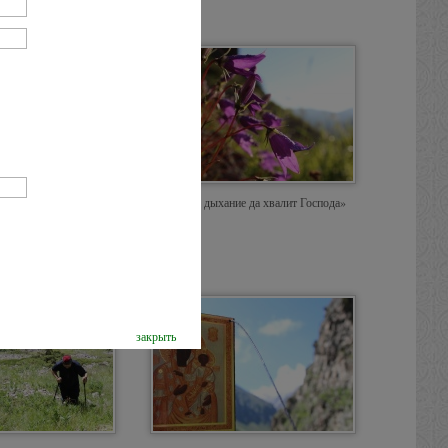
 Божьего мира
«Всякое дыхание да хвалит Господа»
закрыть