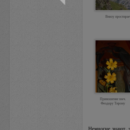
Внизу простирае
Приношение вмч.
Феодору Тирону
Немногие знают, 