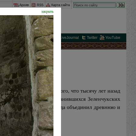
Архив
RSS
Карта сайта
закрыть
вКонтакте
FaceBook
LiveJournal
Twitter
YouTube
ЗАБЫЛИ
не так: свидетельства того, что тысячу лет назад
оря уже о прекрасно сохранившихся Зеленчукских
утешествия-крестного года объединил древнюю и
вершину Тотура