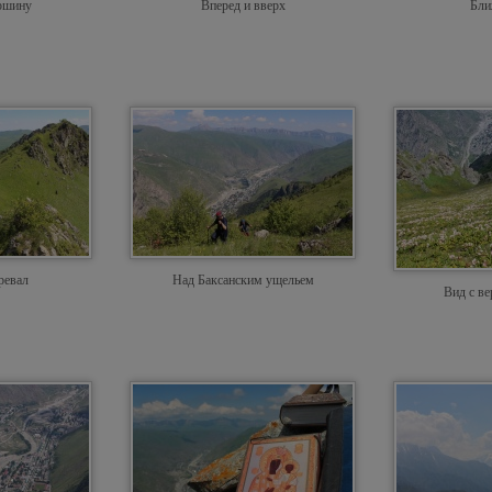
ршину
Вперед и вверх
Бли
ревал
Над Баксанским ущельем
Вид с в