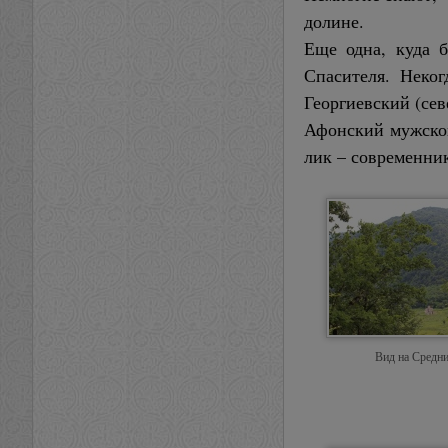
долине.
Еще одна, куда б
Спасителя. Неког
Георгиевский (се
Афонский мужской
лик – современник
Вид на Средн