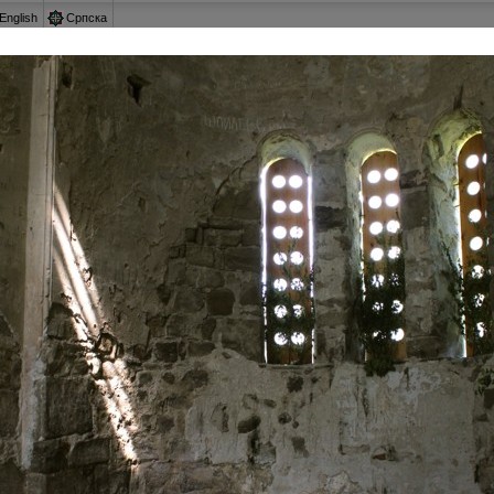
English
Српска
 котором забыли
КАВКАЗ, О КОТОРОМ 
ть Северный Кавказ исконной землей ислама, однако это 
равославными, находили тут еще в XVIII веке, не гов
ории нынешней Карачаево-Черкессии. Маршрут нашего п
 православия на Северном Кавказе.
Крестный ход: из Тырныауза на 