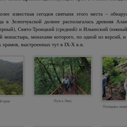
олее известная сегодня святыня этого места – обна
да в Зеленчукской долине располагалась древняя Алан
верный), Свято-Троицкий (средний) и Ильинский (южный)
 монастырь, монахами которого, по одной из версий, и
 храмов, выстроенных тут в IX-X в.в.
Путь к Лику
ий храм
Площадка, выше 