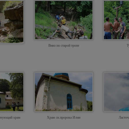
Вниз по старой тропе
Т
твующий храм
Храм св.пророка Илии
Ласточ