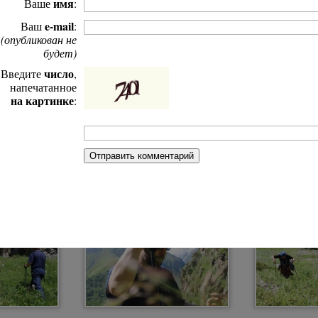
имя
Ваше
:
e-mail
Ваш
:
(опубликован не
будет)
число
Введите
,
напечатанное
на картинке
:
инает творение
Дикие лилии
Красота