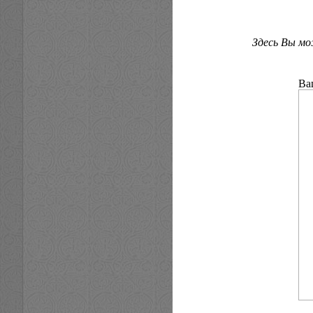
Здесь Вы мо
В
Блок-пост на въезд
Плато над Тыр