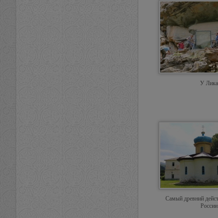
У Лика
Самый древний дейс
России