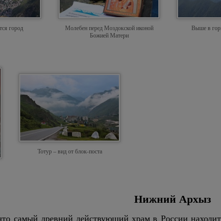
тся город
Молебен перед Моздокской иконой
Выше в гор
Божией Матери
Тотур – вид от блок-поста
Нижний Архыз
что самый древний действующий храм в России находит