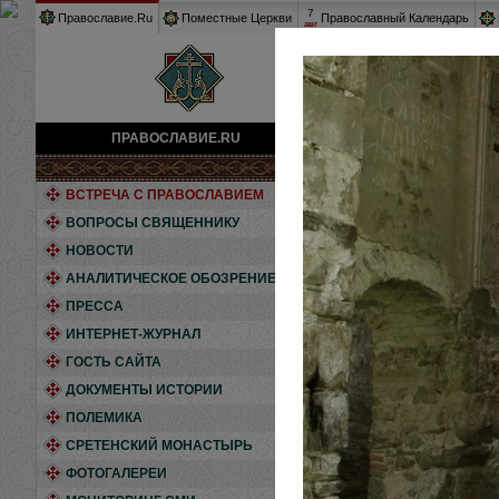
7
Православие.Ru
Поместные Церкви
Православный Календарь
авг
ПРАВОСЛАВИЕ.RU
Фотогалереи
»
Кавказ, о
ВСТРЕЧА С ПРАВОСЛАВИЕМ
ВОПРОСЫ СВЯЩЕННИКУ
НОВОСТИ
АНАЛИТИЧЕСКОЕ ОБОЗРЕНИЕ
ПРЕССА
Мы привыкли счита
ИНТЕРНЕТ-ЖУРНАЛ
эти земли были п
ГОСТЬ САЙТА
храмах на террит
ДОКУМЕНТЫ ИСТОРИИ
новейшую историю
ПОЛЕМИКА
СРЕТЕНСКИЙ МОНАСТЫРЬ
ФОТОГАЛЕРЕИ