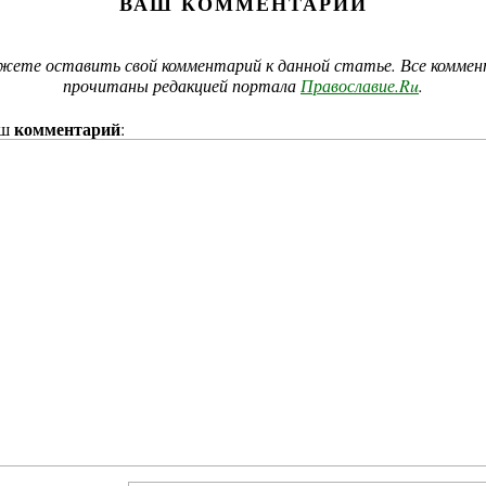
ВАШ КОММЕНТАРИЙ
жете оставить свой комментарий к данной статье. Все комме
прочитаны редакцией портала
Православие.Ru
.
комментарий
аш
:
е в Тырныауз
Храм вмч. Георгия Победоносца
Начало к
ныаузом
Путь к подножию Тотура-Теодора-
Феодора