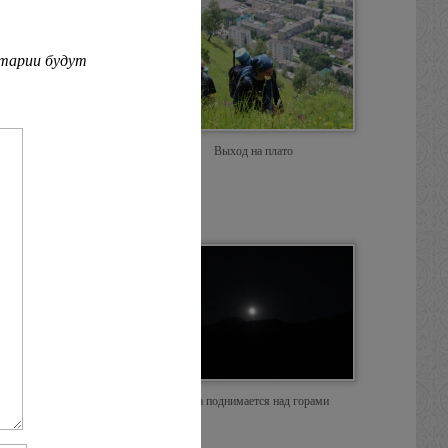
нтарии будут
рестного хода
Выход на плато
Закат
Луна поднимается над горами