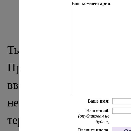
комментарий
Ваш
:
Крестный ход: из
Т
Тырныауз – послед
Приэльбрусье (дальше
вверх, в горы) и, 
неспокойных. Тут час
имя
Ваше
:
e-mail
Ваш
:
террористической опе
(опубликован не
будет)
число
Введите
,