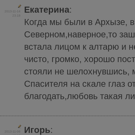
Екатерина
:
2013-11-14
23:18
Когда мы были в Архызе, в
Северном,наверное,то заш
встала лицом к алтарю и 
чисто, громко, хорошо по
стояли не шелохнувшись, м
Спасителя на скале глаз о
благодать,любовь такая лил
Игорь
:
2013-11-06