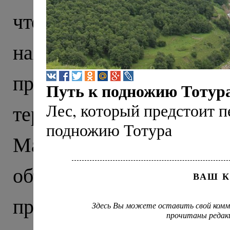
что тысячу лет назад э
находили тут еще в X
прекрасно сохранивши
Путь к подножию Тотур
Лес, который предстоит п
территории нынешне
подножию Тотура
Маршрут нашего пут
объединил древню
ВАШ 
православия на Северно
Здесь Вы можете оставить свой комм
прочитаны редак