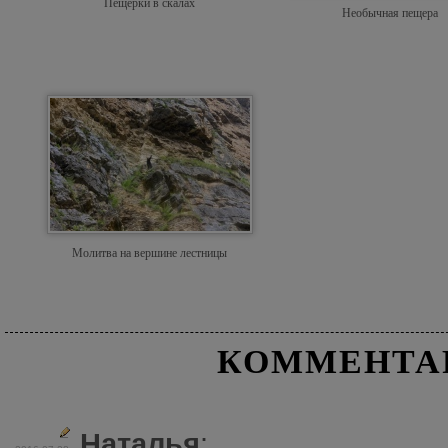
Пещерки в скалах
Необычная пещера
Молитва на вершине лестницы
КОММЕНТА
Наталья
: