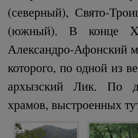
(северный), Свято-Тро
(южный). В конце XI
Александро-Афонский м
которого, по одной из в
архызский Лик. По д
храмов, выстроенных тут