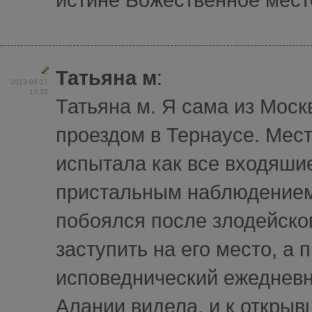
Татьяна м
:
2013-08-17
13:15
Татьяна м. Я сама из Моск
проездом в Тернаусе. Мест
испытала как все входяши
пристальным наблюдением.
побоялся после злодейског
заступить на его место, а 
исповеднический ежедневн
Алании видела, и к открыв