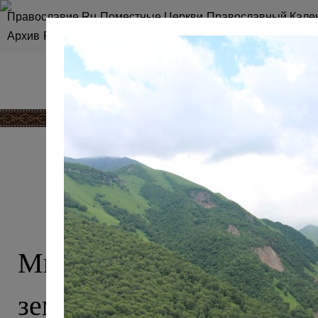
Православие.Ru
Поместные Церкви
Православный Кале
Архив
RSS
Карта сайта
КАВКАЗ, О 
Мы привыкли считать 
землей ислама, однако эт