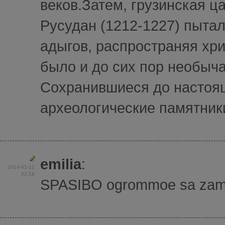
веков.Затем, грузинская ц
Русудан (1212-1227) пытал
адыгов, распространяя хр
было и до сих пор необыча
Сохранившиеся до настоя
археологические памятники
emilia
:
2014-01-12
22:19
SPASIBO ogrommoe sa zamici