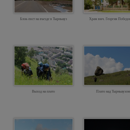
Блок-пост на въезде в Тырныауз
Храм вмч. Георгия Победо
Выход на плато
Плато над Тырныаузом