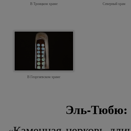
В Троицком храме
Северный храм
В Георгиевском храме
Эль-Тюбю: 
«Каменная церковь длин