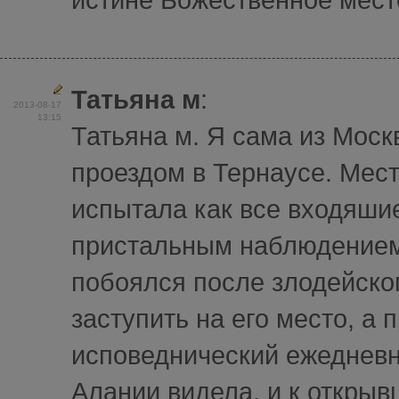
Татьяна м
:
2013-08-17
13:15
Татьяна м. Я сама из Моск
проездом в Тернаусе. Мест
испытала как все входяши
пристальным наблюдением.
побоялся после злодейског
заступить на его место, а 
исповеднический ежедневн
Алании видела, и к открыв