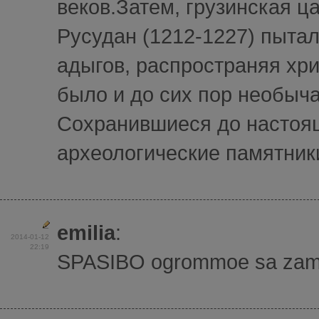
веков.Затем, грузинская ц
Русудан (1212-1227) пытал
адыгов, распространяя хр
было и до сих пор необыча
Сохранившиеся до настоя
археологические памятники
emilia
:
2014-01-12
22:19
SPASIBO ogrommoe sa zamici