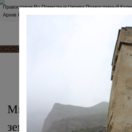
Православие.Ru
Поместные Церкви
Православный Кале
Архив
RSS
Карта сайта
КАВКАЗ, О 
Мы привыкли считать 
землей ислама, однако эт