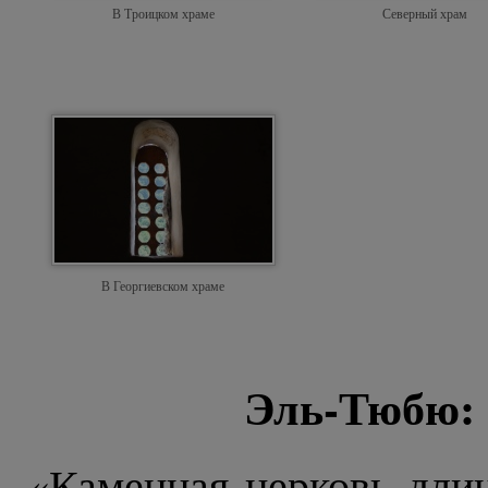
В Троицком храме
Северный храм
В Георгиевском храме
Эль-Тюбю: 
«Каменная церковь длин