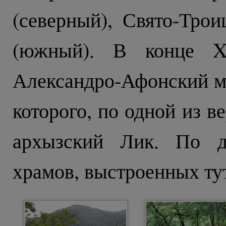
(северный), Свято-Тро
(южный). В конце XI
Александро-Афонский м
которого, по одной из в
архызский Лик. По д
храмов, выстроенных тут