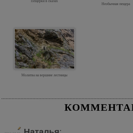
Пещерки в скалах
Необычная пещера
Молитва на вершине лестницы
КОММЕНТА
Наталья
: