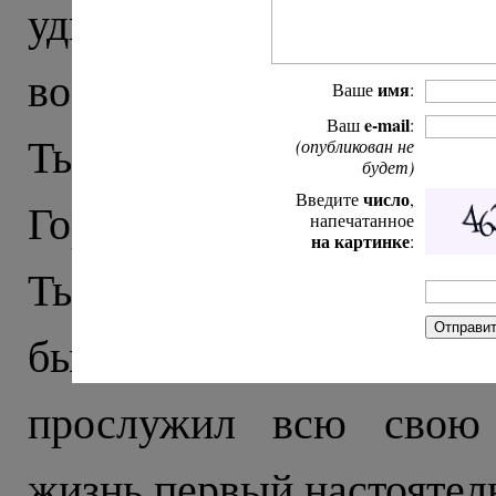
удивляет стрельба по
военные с автоматами, 
имя
Ваше
:
e-mail
Ваш
:
Тырныауза встречает бло
(опубликован не
будет)
число
Введите
,
Город строили в советск
напечатанное
на картинке
:
Тырныаузе храм открыли
бывшей бактериологич
прослужил всю свою 
жизнь первый настоятель