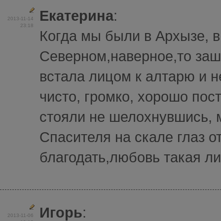
Екатерина
:
2013-11-14
23:18
Когда мы были в Архызе, в
Северном,наверное,то заш
встала лицом к алтарю и 
чисто, громко, хорошо по
стояли не шелохнувшись, м
Спасителя на скале глаз о
благодать,любовь такая лил
Игорь
:
2013-11-06