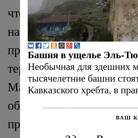
что тысячу лет назад э
находили тут еще в X
прекрасно сохранивши
Башня в ущелье Эль-Т
Необычная для здешних м
территории нынешне
тысячелетние башни стоя
Маршрут нашего пут
Кавказского хребта, в пр
объединил древню
ВАШ 
православия на Северно