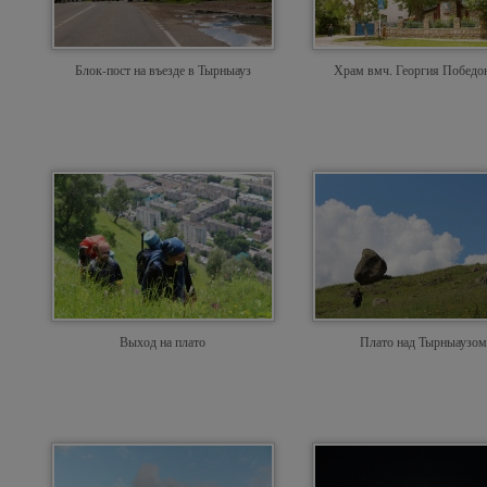
Блок-пост на въезде в Тырныауз
Храм вмч. Георгия Победо
Выход на плато
Плато над Тырныаузом