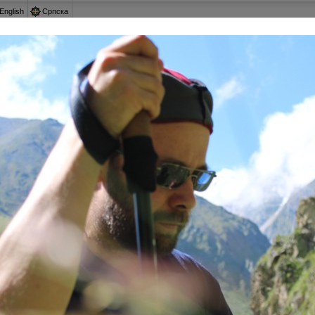
English
Српска
 котором забыли
КАВКАЗ, О КОТОРОМ 
ть Северный Кавказ исконной землей ислама, однако это 
равославными, находили тут еще в XVIII веке, не гов
ории нынешней Карачаево-Черкессии. Маршрут нашего п
 православия на Северном Кавказе.
Крестный ход: из Тырныауза на 