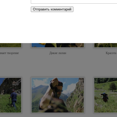
инает творение
Дикие лилии
Красота