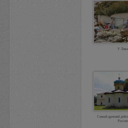
У Лика
Самый древний дейс
России