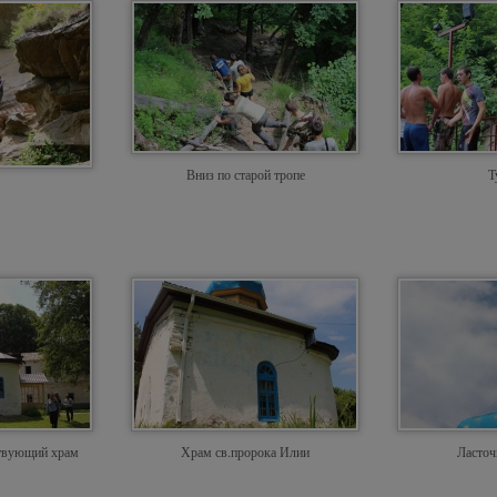
Вниз по старой тропе
Т
твующий храм
Храм св.пророка Илии
Ласточ