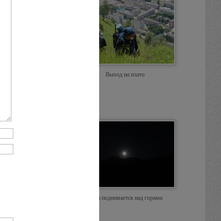
рестного хода
Выход на плато
Закат
Луна поднимается над горами