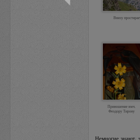
Внизу простирае
Приношение вмч.
Феодору Тирону
Немногие знают, 