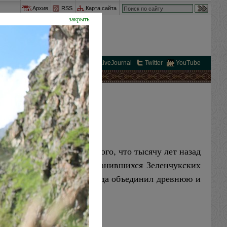
Архив
RSS
Карта сайта
закрыть
вКонтакте
FaceBook
LiveJournal
Twitter
YouTube
ЗАБЫЛИ
не так: свидетельства того, что тысячу лет назад
оря уже о прекрасно сохранившихся Зеленчукских
утешествия-крестного года объединил древнюю и
вершину Тотура