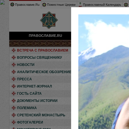
8
Православие.Ru
Поместные Церкви
Православный Календарь
авг
ПРАВОСЛАВИЕ.RU
Фотогалереи
»
Кавказ, о
ВСТРЕЧА С ПРАВОСЛАВИЕМ
ВОПРОСЫ СВЯЩЕННИКУ
НОВОСТИ
АНАЛИТИЧЕСКОЕ ОБОЗРЕНИЕ
ПРЕССА
Мы привыкли счита
ИНТЕРНЕТ-ЖУРНАЛ
эти земли были п
ГОСТЬ САЙТА
храмах на террит
ДОКУМЕНТЫ ИСТОРИИ
новейшую историю
ПОЛЕМИКА
СРЕТЕНСКИЙ МОНАСТЫРЬ
ФОТОГАЛЕРЕИ