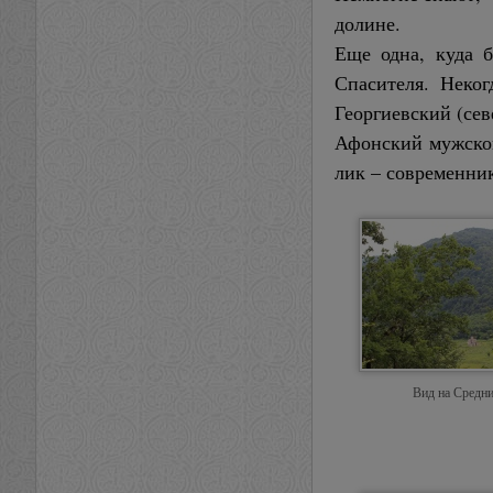
долине.
Еще одна, куда б
Спасителя. Неког
Георгиевский (се
Афонский мужской
лик – современник
Вид на Средн