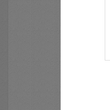
Блок-пост на въезд
Плато над Тыр