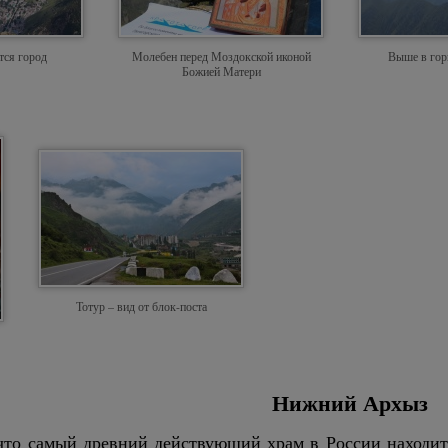
тся город
Молебен перед Моздокской иконой
Выше в гор
Божией Матери
Тотур – вид от блок-поста
Нижний Архыз
что самый древний действующий храм в России находит