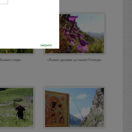
закрыть
 Божьего мира
«Всякое дыхание да хвалит Господа»