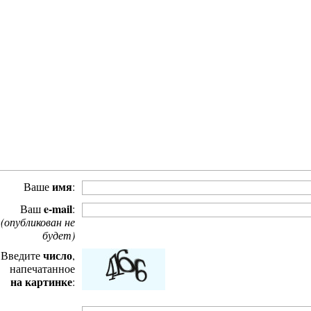
е в Тырныауз
Храм вмч. Георгия Победоносца
Начало к
имя
Ваше
:
e-mail
Ваш
:
(опубликован не
будет)
число
Введите
,
напечатанное
ныаузом
Путь к подножию Тотура-Теодора-
на картинке
:
Феодора