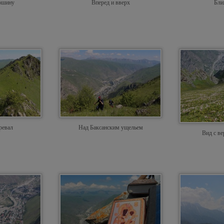
ршину
Вперед и вверх
Бли
ревал
Над Баксанским ущельем
Вид с в