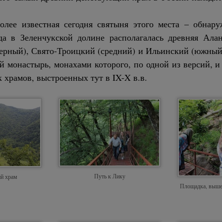
олее известная сегодня святыня этого места – обна
да в Зеленчукской долине располагалась древняя Алан
верный), Свято-Троицкий (средний) и Ильинский (южный)
 монастырь, монахами которого, по одной из версий, и
 храмов, выстроенных тут в IX-X в.в.
Путь к Лику
ий храм
Площадка, выше 