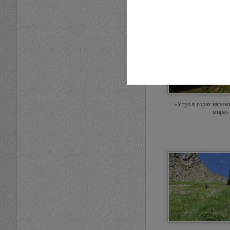
«Утро в горах напом
мира»