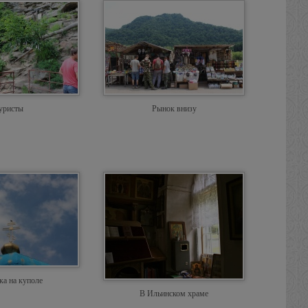
уристы
Рынок внизу
ка на куполе
В Ильинском храме