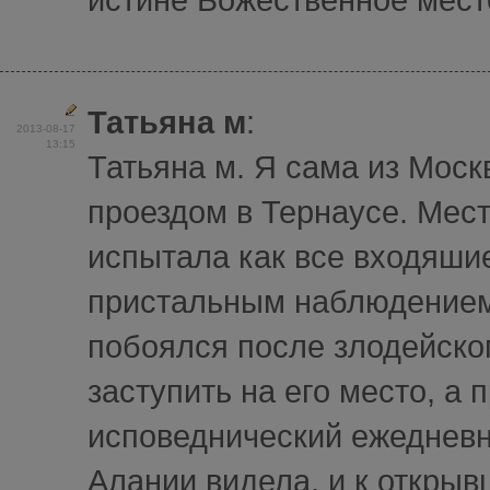
Татьяна м
:
2013-08-17
13:15
Татьяна м. Я сама из Моск
проездом в Тернаусе. Мест
испытала как все входяши
пристальным наблюдением.
побоялся после злодейског
заступить на его место, а 
исповеднический ежедневн
Алании видела, и к открыв