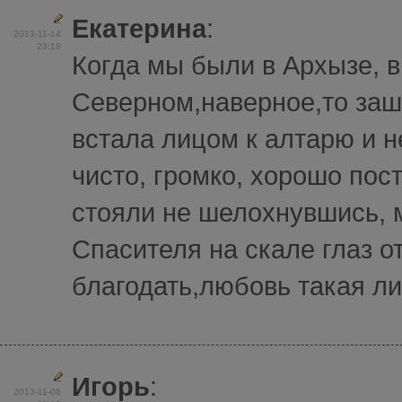
Екатерина
:
2013-11-14
23:18
Когда мы были в Архызе, в
Северном,наверное,то заш
встала лицом к алтарю и 
чисто, громко, хорошо по
стояли не шелохнувшись, м
Спасителя на скале глаз о
благодать,любовь такая лил
Игорь
:
2013-11-06