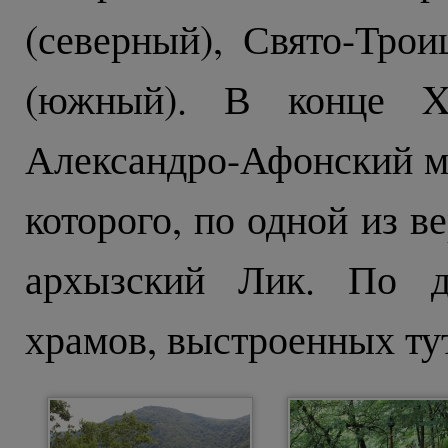
(северный), Свято-Тро
(южный). В конце XI
Александро-Афонский м
которого, по одной из в
архызский Лик. По д
храмов, выстроенных тут