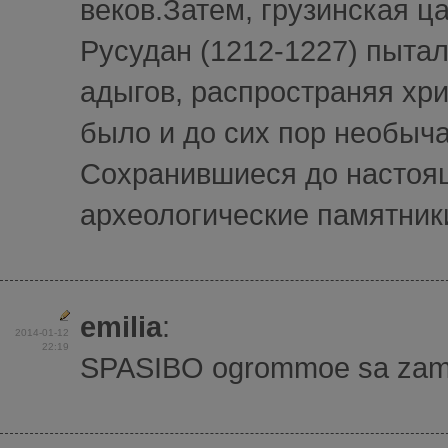
веков.Затем, грузинская ц
Русудан (1212-1227) пытал
адыгов, распространяя хр
было и до сих пор необыча
Сохранившиеся до настоя
археологические памятники
emilia
:
2014-01-12
22:19
SPASIBO ogrommoe sa zamici