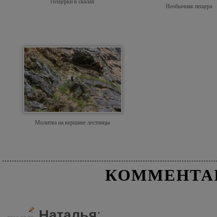
Пещерки в скалах
Необычная пещера
Молитва на вершине лестницы
КОММЕНТА
Наталья
: