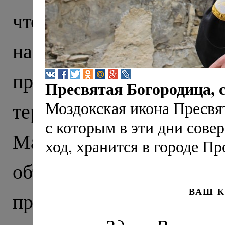
что тысячу лет назад э
находили тут еще в X
прекрасно сохранивши
Пресвятая Богородица, с
Моздокская икона Пресвя
территории нынешне
с которым в эти дни сов
Маршрут нашего пут
ход, хранится в городе П
объединил древню
ВАШ 
православия на Северно