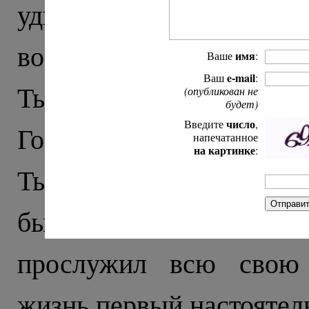
удивляет стрельба по
военные с автоматами, 
имя
Ваше
:
e-mail
Ваш
:
Тырныауза встречает бло
(опубликован не
будет)
число
Введите
,
Город строили в советск
напечатанное
на картинке
:
Тырныаузе храм открыли
бывшей бактериологич
прослужил всю свою 
жизнь первый настоятель