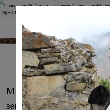
Православие.Ru
Поместные Церкви
Православный Кале
Архив
RSS
Карта сайта
КАВКАЗ, О 
Мы привыкли считать 
землей ислама, однако эт