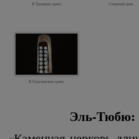
В Троицком храме
Северный храм
В Георгиевском храме
Эль-Тюбю: 
«Каменная церковь длин