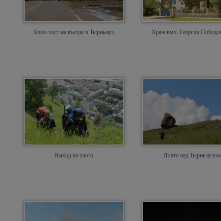
Блок-пост на въезде в Тырныауз
Храм вмч. Георгия Победо
Выход на плато
Плато над Тырныаузом