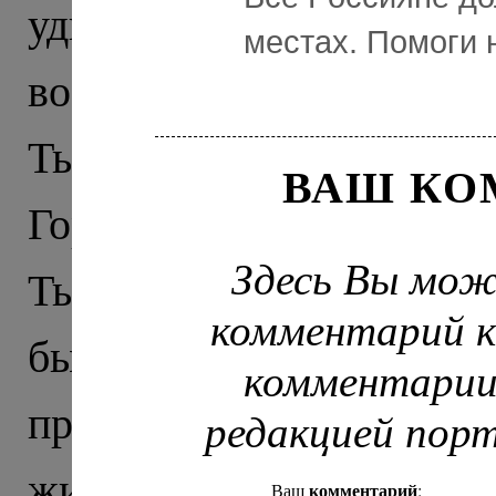
удивляет стрельба по
местах. Помоги 
военные с автоматами, 
Тырныауза встречает бло
ВАШ КО
Город строили в советск
Здесь Вы мож
Тырныаузе храм открыли
комментарий к
бывшей бактериологич
комментарии
прослужил всю свою 
редакцией пор
жизнь первый настоятель
комментарий
Ваш
: