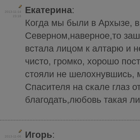
Екатерина
:
2013-11-14
23:18
Когда мы были в Архызе, в
Северном,наверное,то заш
встала лицом к алтарю и 
чисто, громко, хорошо по
стояли не шелохнувшись, м
Спасителя на скале глаз о
благодать,любовь такая лил
Игорь
:
2013-11-06