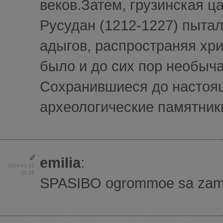
веков.Затем, грузинская ц
Русудан (1212-1227) пытал
адыгов, распространяя хр
было и до сих пор необыча
Сохранившиеся до настоя
археологические памятники
emilia
:
2014-01-12
22:19
SPASIBO ogrommoe sa zamici