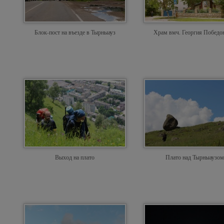
Блок-пост на въезде в Тырныауз
Храм вмч. Георгия Победо
Выход на плато
Плато над Тырныаузом