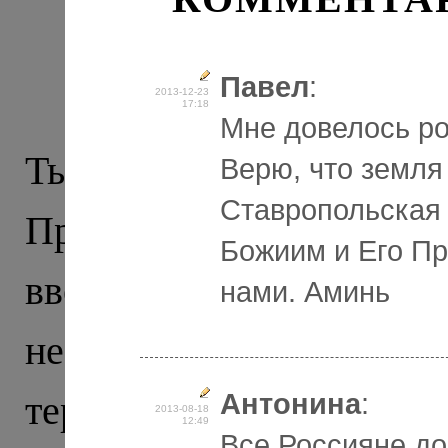
Крестный ход: из
Т
Павел
:
2013-12-23
17:18
Мне довелось ро
Тырныауз – послед
Верю, что земля
Ставропольская 
Приэльбрусье (дальше
Божиим и Его Пр
вверх, в горы) и, 
нами. Аминь
неспокойных. Тут час
террористической опе
Антонина
:
2013-08-18
12:49
Все Россияне до