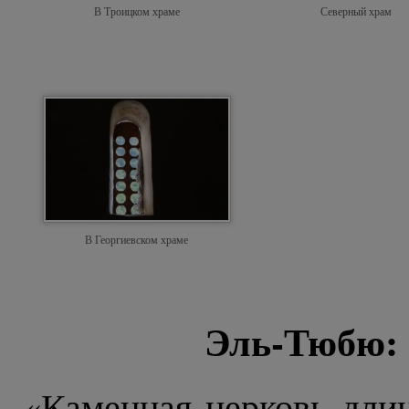
В Троицком храме
Северный храм
В Георгиевском храме
Эль-Тюбю: 
«Каменная церковь длин