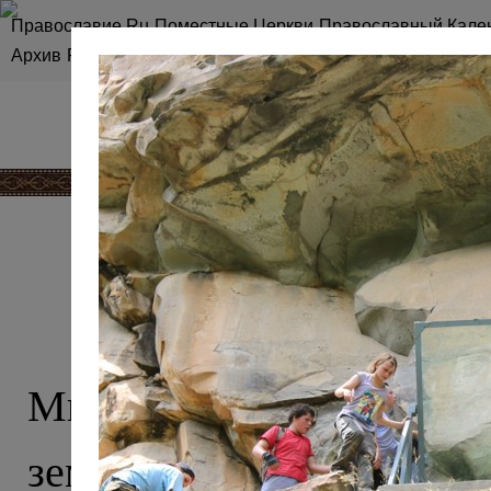
Православие.Ru
Поместные Церкви
Православный Кале
Архив
RSS
Карта сайта
КАВКАЗ, О 
Мы привыкли считать 
землей ислама, однако эт