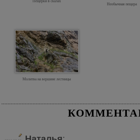
Пещерки в скалах
Необычная пещера
Молитва на вершине лестницы
КОММЕНТА
Наталья
: