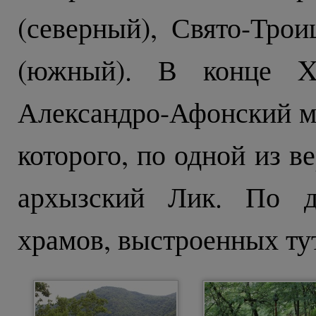
(северный), Свято-Тро
(южный). В конце XI
Александро-Афонский м
которого, по одной из в
архызский Лик. По д
храмов, выстроенных тут