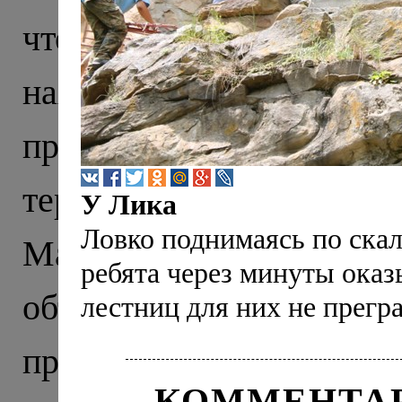
что тысячу лет назад э
находили тут еще в X
прекрасно сохранивши
территории нынешне
У Лика
Ловко поднимаясь по ска
Маршрут нашего пут
ребята через минуты оказ
объединил древню
лестниц для них не прегра
православия на Северно
КОММЕНТАР