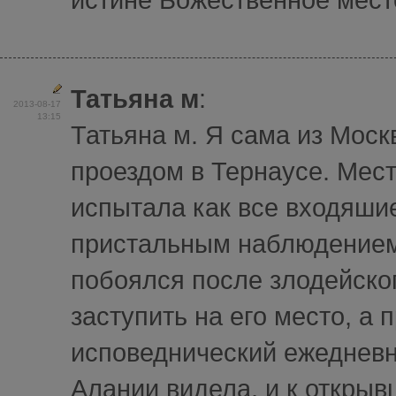
Татьяна м
:
2013-08-17
13:15
Татьяна м. Я сама из Моск
проездом в Тернаусе. Мест
испытала как все входяши
пристальным наблюдением.
побоялся после злодейског
заступить на его место, а 
исповеднический ежедневн
Алании видела, и к открыв