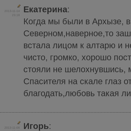
Екатерина
:
2013-11-14
23:18
Когда мы были в Архызе, в
Северном,наверное,то заш
встала лицом к алтарю и 
чисто, громко, хорошо по
стояли не шелохнувшись, м
Спасителя на скале глаз о
благодать,любовь такая лил
Игорь
:
2013-11-06