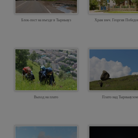
Блок-пост на въезде в Тырныауз
Храм вмч. Георгия Победо
Выход на плато
Плато над Тырныаузом