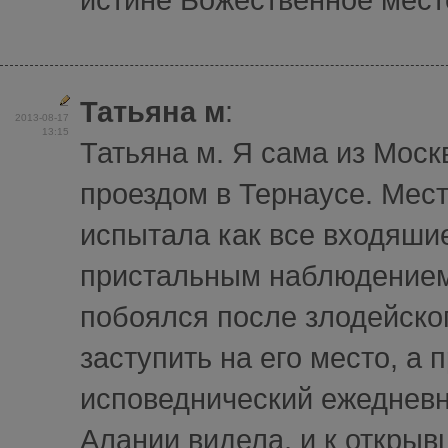
Татьяна м
:
2013-08-17
13:15
Татьяна м. Я сама из Моск
проездом в Тернаусе. Мест
испытала как все входяши
пристальным наблюдением.
побоялся после злодейског
заступить на его место, а 
исповеднический ежедневн
Алании видела, и к открыв