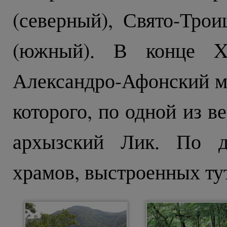
(северный), Свято-Тро
(южный). В конце XI
Александро-Афонский м
которого, по одной из в
архызский Лик. По д
храмов, выстроенных тут