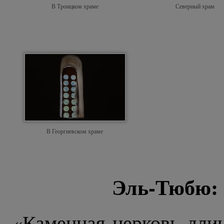
В Троицком храме
Северный храм
В Георгиевском храме
Эль-Тюбю: 
«Каменная церковь длин