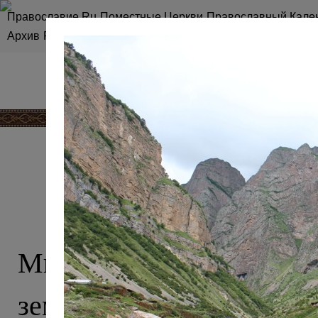
Православие.Ru
Поместные Церкви
Православный Кале
Архив
RSS
Карта сайта
КАВКАЗ, О 
Мы привыкли считать 
землей ислама, однако эт