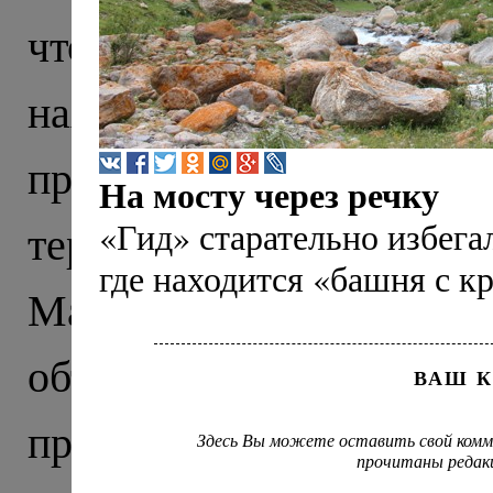
что тысячу лет назад э
находили тут еще в X
прекрасно сохранивши
На мосту через речку
«Гид» старательно избегал
территории нынешне
где находится «башня с к
Маршрут нашего пут
объединил древню
ВАШ 
православия на Северно
Здесь Вы можете оставить свой комм
прочитаны редак