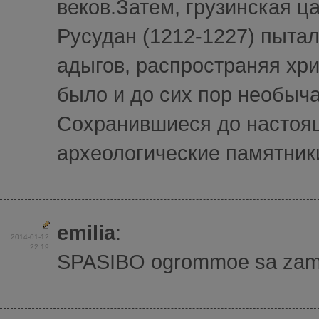
веков.Затем, грузинская ц
Русудан (1212-1227) пытал
адыгов, распространяя хр
было и до сих пор необыча
Сохранившиеся до настоя
археологические памятники
emilia
:
2014-01-12
22:19
SPASIBO ogrommoe sa zamici