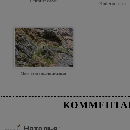
Пещерки в скалах
Необычная пещера
Молитва на вершине лестницы
КОММЕНТА
Наталья
: