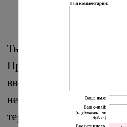
комментарий
Ваш
:
Крестный ход: из
Т
Тырныауз – послед
Приэльбрусье (дальше
вверх, в горы) и, 
неспокойных. Тут час
имя
Ваше
:
e-mail
Ваш
:
террористической опе
(опубликован не
будет)
число
Введите
,