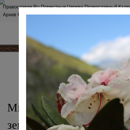
Православие.Ru
Поместные Церкви
Православный Кале
Архив
RSS
Карта сайта
КАВКАЗ, О 
Мы привыкли считать 
землей ислама, однако эт