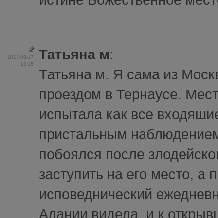
Татьяна м
:
2013-08-17
13:15
Татьяна м. Я сама из Моск
проездом в Тернаусе. Мест
испытала как все входяши
пристальным наблюдением.
побоялся после злодейског
заступить на его место, а 
исповеднический ежедневн
Алании видела, и к открыв