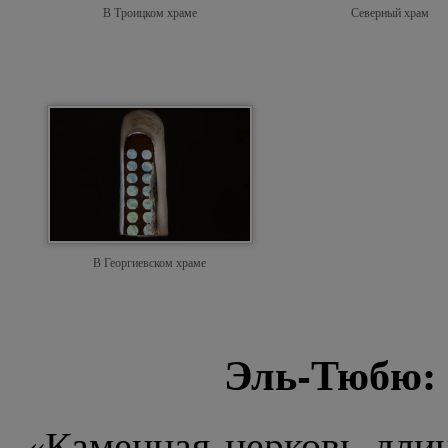
В Троицком храме
Северный храм
В Георгиевском храме
Эль-Тюбю: 
«Каменная церковь длин