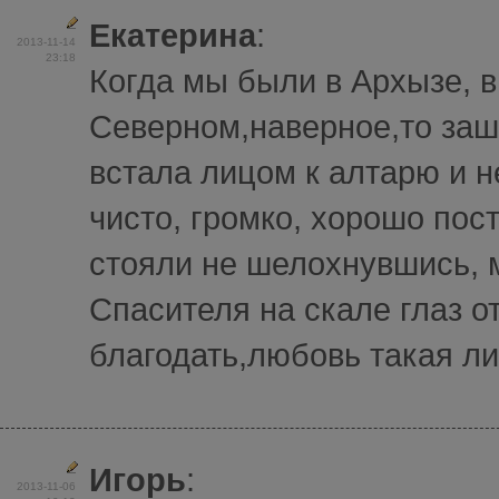
Екатерина
:
2013-11-14
23:18
Когда мы были в Архызе, в
Северном,наверное,то заш
встала лицом к алтарю и 
чисто, громко, хорошо по
стояли не шелохнувшись, м
Спасителя на скале глаз о
благодать,любовь такая лил
Игорь
:
2013-11-06