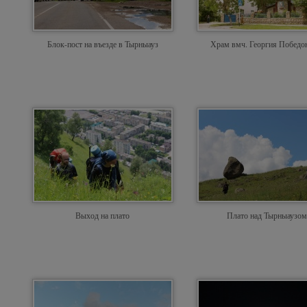
Блок-пост на въезде в Тырныауз
Храм вмч. Георгия Победо
Выход на плато
Плато над Тырныаузом