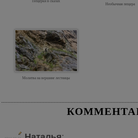
Пещерки в скалах
Необычная пещера
Молитва на вершине лестницы
КОММЕНТА
Наталья
: