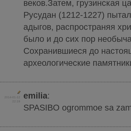
веков.Затем, грузинская ц
Русудан (1212-1227) пытал
адыгов, распространяя хр
было и до сих пор необыча
Сохранившиеся до настоя
археологические памятники
emilia
:
2014-01-12
22:19
SPASIBO ogrommoe sa zamici