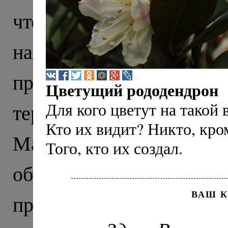
что тысячу лет назад э
находили тут еще в X
прекрасно сохранивши
Цветущий рододендрон
Для кого цветут на такой
территории нынешне
Кто их видит? Никто, кром
Маршрут нашего пут
Того, кто их создал.
объединил древню
ВАШ 
православия на Северно