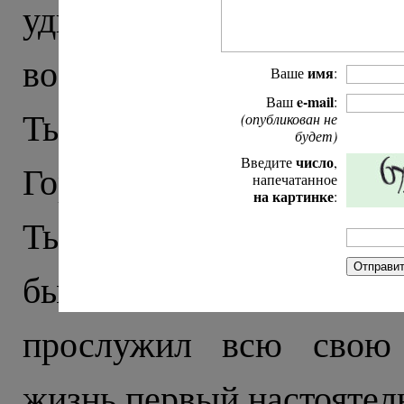
удивляет стрельба по
военные с автоматами, 
имя
Ваше
:
e-mail
Ваш
:
Тырныауза встречает бло
(опубликован не
будет)
число
Введите
,
Город строили в советск
напечатанное
на картинке
:
Тырныаузе храм открыли
бывшей бактериологич
прослужил всю свою 
жизнь первый настоятель