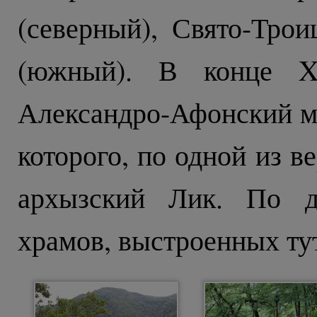
(северный), Свято-Тро
(южный). В конце XI
Александро-Афонский м
которого, по одной из в
архызский Лик. По д
храмов, выстроенных тут