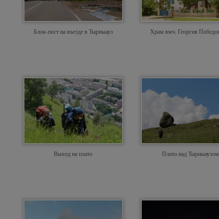
Блок-пост на въезде в Тырныауз
Храм вмч. Георгия Победо
Выход на плато
Плато над Тырныаузом