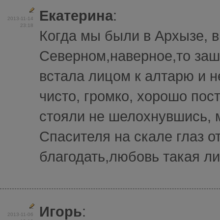
Екатерина
:
2013-11-14
23:18
Когда мы были в Архызе, в
Северном,наверное,то заш
встала лицом к алтарю и 
чисто, громко, хорошо по
стояли не шелохнувшись, м
Спасителя на скале глаз о
благодать,любовь такая лил
Игорь
:
2013-11-06