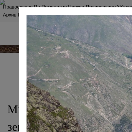
Православие.Ru
Поместные Церкви
Православный Кале
Архив
RSS
Карта сайта
КАВКАЗ, О 
Мы привыкли считать 
землей ислама, однако эт