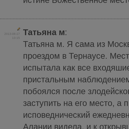
Татьяна м
:
2013-08-17
13:15
Татьяна м. Я сама из Моск
проездом в Тернаусе. Мест
испытала как все входяши
пристальным наблюдением.
побоялся после злодейског
заступить на его место, а 
исповеднический ежедневн
Алании видела, и к открыв