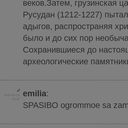
веков.Затем, грузинская ц
Русудан (1212-1227) пытал
адыгов, распространяя хр
было и до сих пор необыча
Сохранившиеся до настоя
археологические памятники
emilia
:
2014-01-12
22:19
SPASIBO ogrommoe sa zamici