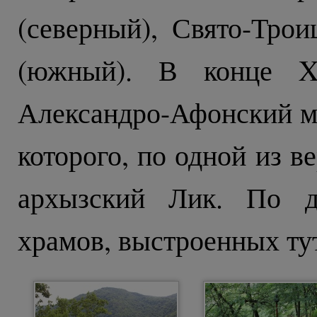
(северный), Свято-Тро
(южный). В конце XI
Александро-Афонский м
которого, по одной из в
архызский Лик. По д
храмов, выстроенных тут