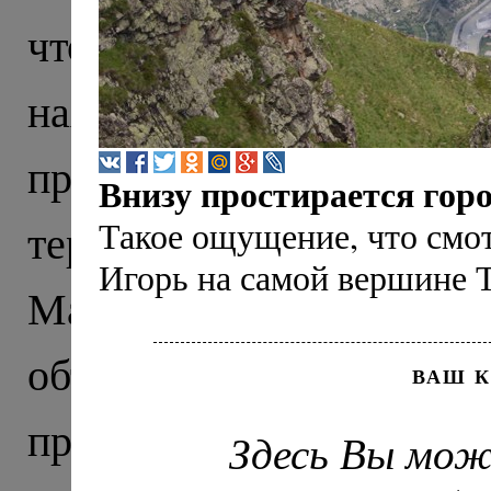
что тысячу лет назад э
находили тут еще в X
прекрасно сохранивши
Внизу простирается гор
Такое ощущение, что смот
территории нынешне
Игорь на самой вершине Т
Маршрут нашего пут
объединил древню
ВАШ 
православия на Северно
Здесь Вы мож