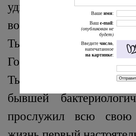
удивляет стрельба по
имя
Ваше
:
военные с автоматами, 
e-mail
Ваш
:
(опубликован не
будет)
Тырныауза встречает бло
число
Введите
,
напечатанное
на картинке
:
Город строили в советск
Тырныаузе храм открыли
бывшей бактериологич
прослужил всю свою 
жизнь первый настоятель