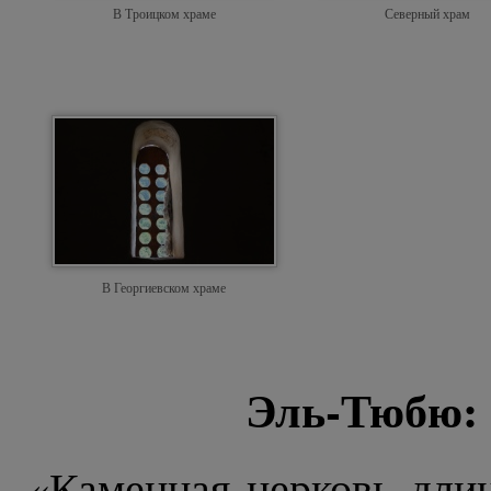
В Троицком храме
Северный храм
В Георгиевском храме
Эль-Тюбю: 
«Каменная церковь длин