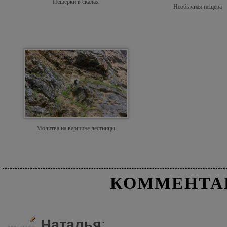
Пещерки в скалах
Необычная пещера
Молитва на вершине лестницы
КОММЕНТА
Наталья
: