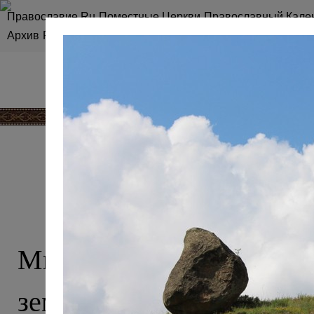
Православие.Ru
Поместные Церкви
Православный Кале
Архив
RSS
Карта сайта
КАВКАЗ, О 
Мы привыкли считать 
землей ислама, однако эт