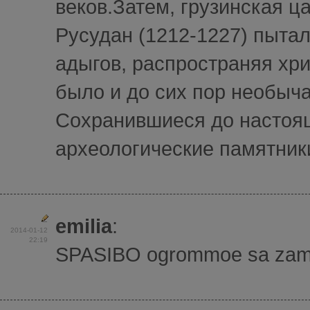
веков.Затем, грузинская ц
Русудан (1212-1227) пытал
адыгов, распространяя хр
было и до сих пор необыча
Сохранившиеся до настоя
археологические памятники
emilia
:
2014-01-12
22:19
SPASIBO ogrommoe sa zamici