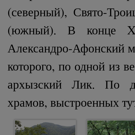
(северный), Свято-Тро
(южный). В конце XI
Александро-Афонский м
которого, по одной из в
архызский Лик. По д
храмов, выстроенных тут