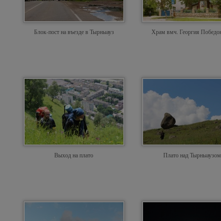
Блок-пост на въезде в Тырныауз
Храм вмч. Георгия Победо
Выход на плато
Плато над Тырныаузом