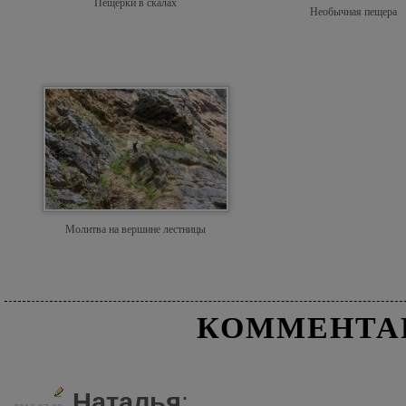
Пещерки в скалах
Необычная пещера
Молитва на вершине лестницы
КОММЕНТА
Наталья
: