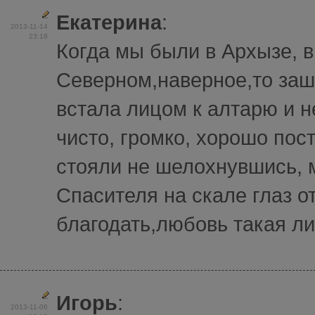
Екатерина
:
2013-11-14
23:18
Когда мы были в Архызе, в
Северном,наверное,то заш
встала лицом к алтарю и 
чисто, громко, хорошо по
стояли не шелохнувшись, м
Спасителя на скале глаз о
благодать,любовь такая лил
Игорь
:
2013-11-06