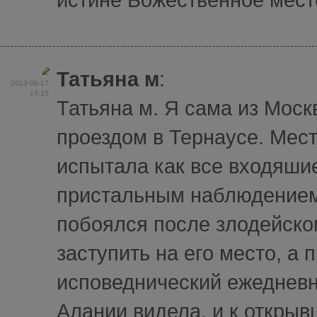
Татьяна м
:
2013-08-17
13:15
Татьяна м. Я сама из Моск
проездом в Тернаусе. Мест
испытала как все входяши
пристальным наблюдением.
побоялся после злодейског
заступить на его место, а 
исповеднический ежедневн
Алании видела, и к открыв