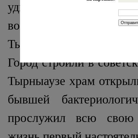
удивляет стрельба по
военные с автоматами, 
Тырныауза встречает бло
Город строили в советск
Тырныаузе храм открыли
бывшей бактериологич
прослужил всю свою 
жизнь первый настоятель