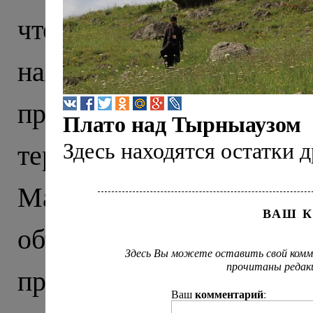
что тысячу лет назад э
находили тут еще в X
прекрасно сохранивши
Плато над Тырныаузом
Здесь находятся остатки 
территории нынешне
Маршрут нашего пут
ВАШ 
объединил древню
Здесь Вы можете оставить свой комм
прочитаны редак
православия на Северно
комментарий
Ваш
: