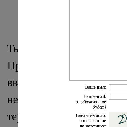
Крестный ход: из
Т
Тырныауз – послед
Приэльбрусье (дальше
вверх, в горы) и, 
имя
Ваше
:
неспокойных. Тут час
e-mail
Ваш
:
(опубликован не
будет)
террористической опе
число
Введите
,
напечатанное
на картинке
: