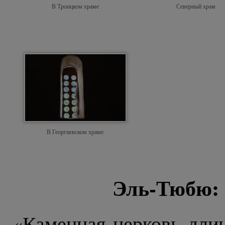
В Троицком храме
Северный храм
В Георгиевском храме
Эль-Тюбю: 
«Каменная церковь длин