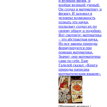
и великий физик, и
вообще великий ученый.
Он создал и математику, и
физику. И заложил в
человеке возможность
познать эти науки,
поскольку создал их по
своему образу и подобию.
Вот смотрите: математика
– это абстрактная наука.
Но все законы природы
формулируются при
помощи математики.
Значит, они математичны
сами по себе. Еще
Галилей сказал: «Книга
природы написана
математическим языком».
[Интернет-журнал /