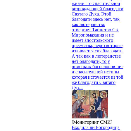
жизни – о спасительной
возрождающей благодати
Святаго Духа. Этой
благодати здесь нет, так
как лютеранство
отвергает Таинство Св.
Миропомазания и не
имеет апостольского
преемства, через которые
изливается сия благодать.
А так как в лютеранстве
нет благодати, то у
немецких богословов нет
и спасительной истины,
которая источается из той
же благодати Святаго
Духа.
[Мониторинг СМИ]
Входила ли Богородица