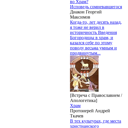
во Храм?
Исповедь сомневавшегося
Диакон Георгий
Максимов
Когда-то, лет десять назад,
я тоже не верил в
историчность Введения
Богородицы в храм, и
казался себе по этому
поводу весьма умным и
продвинутым...
[Встреча с Православием /
Апологетика]
Храм
Протоиерей Андрей
Ткачев
В тех культурах, где места
христианского