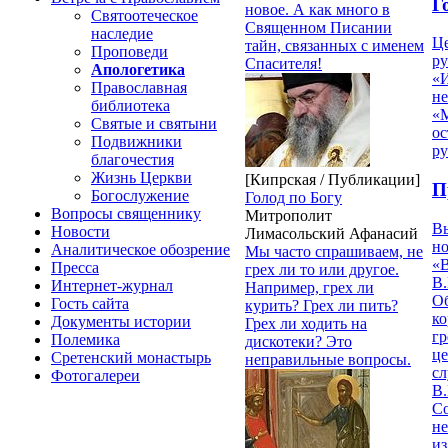
Г
новое. А как много в
Святоотеческое
Священном Писании
наследие
Ц
тайн, связанных с именем
Проповеди
ру
Спасителя!
Апологетика
«
Православная
н
библиотека
«
Святые и святыни
ос
Подвижники
р
благочестия
Жизнь Церкви
[Кипрская / Публикации]
П
Богослужение
Голод по Богу
Вопросы священнику
Митрополит
В
Новости
Лимасольский Афанасий
но
Аналитическое обозрение
Мы часто спрашиваем, не
«
Пресса
грех ли то или другое.
В.
Интернет-журнал
Например, грех ли
О
Гость сайта
курить? Грех ли пить?
ко
Документы истории
Грех ли ходить на
гр
Полемика
дискотеки? Это
це
Сретенский монастырь
неправильные вопросы.
с
Фотогалереи
В.
С
не
из