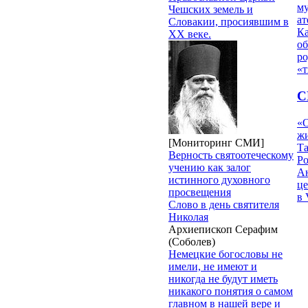
му
Чешских земель и
ат
Словакии, просиявшим в
К
ХХ веке.
об
ро
«т
С
«О
жи
[Мониторинг СМИ]
Т
Верность святоотеческому
Р
учению как залог
Ан
истинного духовного
це
просвещения
в 
Слово в день святителя
Николая
Архиепископ Серафим
(Соболев)
Немецкие богословы не
имели, не имеют и
никогда не будут иметь
никакого понятия о самом
главном в нашей вере и