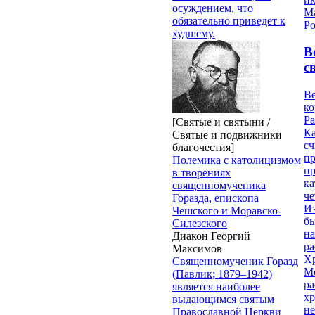
осуждением, что
М
обязательно приведет к
Ро
худшему.
В
с
Ве
к
Ра
[Святые и святыни /
Ка
Святые и подвижники
сч
благочестия]
п
Полемика с католицизмом
п
в творениях
ка
священномученика
ч
Горазда, епископа
Из
Чешского и Моравско-
бы
Силезского
на
Диакон Георгий
ра
Максимов
Х
Священномученик Горазд
М
(Павлик; 1879–1942)
ра
является наиболее
х
выдающимся святым
н
Православной Церкви