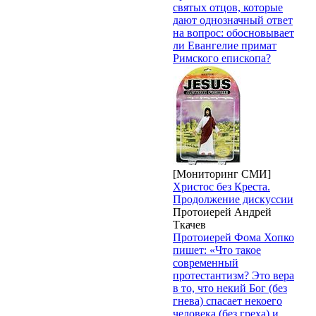
святых отцов, которые
дают однозначный ответ
на вопрос: обосновывает
ли Евангелие примат
Римского епископа?
[Мониторинг СМИ]
Христос без Креста.
Продолжение дискуссии
Протоиерей Андрей
Ткачев
Протоиерей Фома Хопко
пишет: «Что такое
современный
протестантизм? Это вера
в то, что некий Бог (без
гнева) спасает некоего
человека (без греха) и