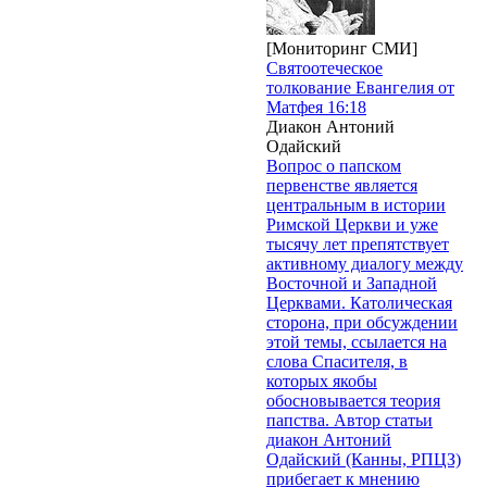
[Мониторинг СМИ]
Святоотеческое
толкование Евангелия от
Матфея 16:18
Диакон Антоний
Одайский
Вопрос о папском
первенстве является
центральным в истории
Римской Церкви и уже
тысячу лет препятствует
активному диалогу между
Восточной и Западной
Церквами. Католическая
сторона, при обсуждении
этой темы, ссылается на
слова Спасителя, в
которых якобы
обосновывается теория
папства. Автор статьи
диакон Антоний
Одайский (Канны, РПЦЗ)
прибегает к мнению