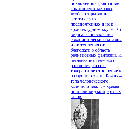
поклонения строятся так,
как концертные залы,
«собака зарыта» не в
эстетических
предпочтениях и не в
архитектурном вкусе. Это
видимые проявления
евхаристического кризиса
и отступления от
благодати в область
религиозных фантазий. И
легализация телесного
растления, то есть
толерантное отношение к
разорению храма Божия –
тела человеческого,
возникло там, где храмы
приняли вид концертных
залов.