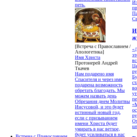
И
петь.
п
П
Св
И
ж
[Встреча с Православием /
«Д
Апологетика]
эт
Имя Христа
вс
Протоиерей Андрей
Ц
Ткачев
ру
Нам подарено имя
Б
Спасителя и через имя
ст
подарена возможность
в
обретать благодать. Мы
ут
можем назвать день
п
Обрезания днем Молитвы
«
Иисусовой, и это будет
ос
истинный новый год,
р
если с призыванием
От
имени Христа будет
ш
умирать в нас ветхое,
будет усиливаться в нас
Встреча с Православием