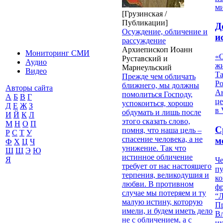
м
[Грузинская /
Публикации]
Д
Осуждение, обличение и
и
рассуждение
Архиепископ Иоанн
Мониторинг СМИ
«О
Руставский и
Аудио
жи
Марнеульский
Видео
Т
Прежде чем обличать
Р
ближнего, мы должны
Авторы сайта
Ан
помолиться Господу,
А
Б
В
Г
це
успокоиться, хорошо
Д
Е
Ж
З
в 
обдумать и лишь после
И
Й
К
Л
этого сказать слово,
М
Н
О
П
С
помня, что наша цель –
Р
С
Т
У
спасение человека, а не
м
Ф
Х
Ц
Ч
унижение. Так что
Ш
Щ
Э
Ю
истинное обличение
Я
Че
требует от нас настоящего
пу
терпения, великодушия и
к
любви. В противном
ф
случае мы потеряем и ту
“Л
малую истину, которую
П
имели, и будем иметь дело
В
не с обличением, а с
и