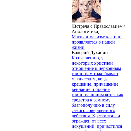
[Встреча с Православием /
Апологетика]
Магия и магизм: как они
проявляются в нашей
жизни
Валерий Духанин
К сожалению, у
некоторых христиан
отношение к церковным
таинствам тоже бывает
магическим, когда
крещение, причащение,
венчание и прочие
таинства понимаются как
средства к земному
благополучию в силу
самого совершенного
действия. Крестился – и
огражден от всех
искушений, причастился