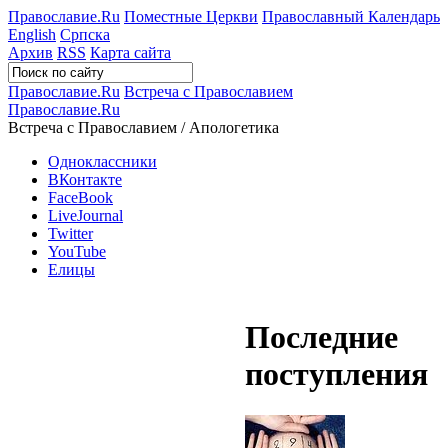
Православие.Ru
Поместные Церкви
Православный Календарь
English
Српска
Архив
RSS
Карта сайта
Православие.Ru
Встреча с Православием
Православие.Ru
Встреча с Православием / Апологетика
Одноклассники
ВКонтакте
FaceBook
LiveJournal
Twitter
YouTube
Елицы
Последние
поступления