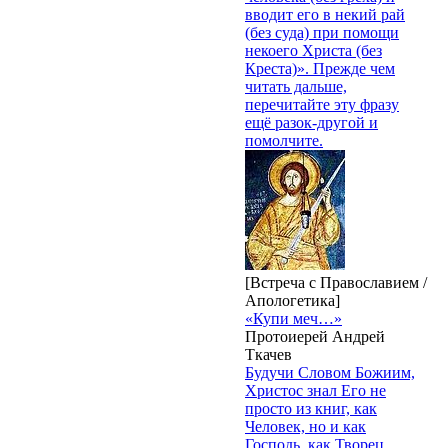
вводит его в некий рай
(без суда) при помощи
некоего Христа (без
Креста)». Прежде чем
читать дальше,
перечитайте эту фразу
ещё разок-другой и
помолчите.
[Встреча с Православием /
Апологетика]
«Купи меч…»
Протоиерей Андрей
Ткачев
Будучи Словом Божиим,
Христос знал Его не
просто из книг, как
Человек, но и как
Господь, как Творец