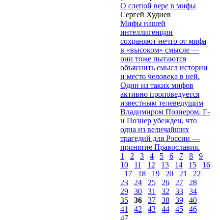
О слепой вере в мифы
Сергей Худиев
Мифы нашей
интеллигенции
сохраняют нечто от мифа
в «высоком» смысле —
они тоже пытаются
объяснить смысл истории
и место человека в ней.
Один из таких мифов
активно проповедуется
известным телеведущим
Владимиром Познером. Г-
н Познер убежден, что
одна из величайших
трагедий для России —
принятие Православия.
1
2
3
4
5
6
7
8
9
10
11
12
13
14
15
16
17
18
19
20
21
22
23
24
25
26
27
28
29
30
31
32
33
34
35
36
37
38
39
40
41
42
43
44
45
46
47