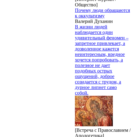
Общество]
Почему люди обращаются
к оккультизму
Валерий Духанин
В жизни людей
наблюдается один
удивительный феномен –
запретное привлекает, а
дозволенное кажется
неинтересным, вредное
хочется попробовать, а
полезное не дает
подобных острых
ощущений, доброе
созидается с трудом, а
дурное липнет само
собой.
[Встреча с Православием /
Апологетика]