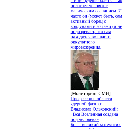
– и не будешь болеть – так
полагает человек с
магическим сознанием. И
часто он (может быть, сам
активный борец с
колдунами и магами) и не
подозревает, что сам
находится во власти
оккультного
мировоззрения.
[Мониторинг СМИ]
Профессор в области
ядерной физики
Владислав Ольховский:
«Вся Вселенная создана
под человека»
Бог – великий математик