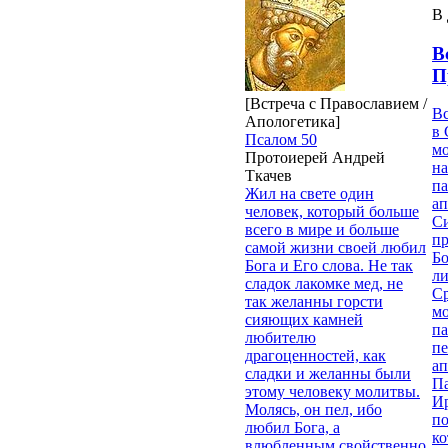
В 
В
П
[Встреча с Православием /
В
Апологетика]
в 
Псалом 50
м
Протоиерей Андрей
на
Ткачев
па
Жил на свете один
ап
человек, который больше
Си
всего в мире и больше
пр
самой жизни своей любил
Бо
Бога и Его слова. Не так
ли
сладок лакомке мед, не
С
так желанны горсти
мо
сияющих камней
па
любителю
п
драгоценностей, как
ап
сладки и желанны были
П
этому человеку молитвы.
И
Молясь, он пел, ибо
п
любил Бога, а
ко
влюбленным свойственно